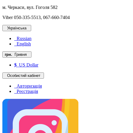
м. Черкаси, вул. Гоголя 582
Viber 050-335-5513, 067-660-7404
Українська
Russian
English
грн.
Гривня
$
US Dollar
Особистий кабінет
Авторизація
Реєстрація