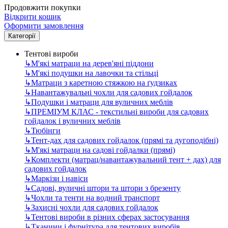
Продовжити покупки
Відкрити кошик
Оформити замовлення
Категорії
Тентові вироби
↳
М'які матраци на дерев'яні піддони
↳
М'які подушки на лавочки та стільці
↳
Матраци з каретною стяжкою на ґудзиках
↳
Навантажувальні чохли для садових гойдалок
↳
Подушки і матраци для вуличних меблів
↳
ПРЕМІУМ КЛАС - текстильні вироби для садових
гойдалок і вуличних меблів
↳
Тюбінги
↳
Тент-дах для садових гойдалок (прямі та дугоподібні)
↳
М'які матраци на садові гойдалки (прямі)
↳
Комплекти (матрац/навантажувальний тент + дах) для
садових гойдалок
↳
Маркізи і навіси
↳
Садові, вуличні штори та штори з брезенту
↳
Чохли та тенти на водний транспорт
↳
Захисні чохли для садових гойдалок
↳
Тентові вироби в різних сферах застосування
↳
Тканини і фурнітура для тентових виробів