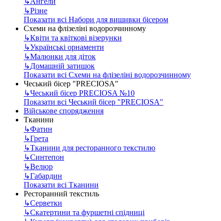
↳
Ангели
↳
Різне
Показати всі Набори для вишивки бісером
Схеми на флізеліні водорозчинному
↳
Квіти та квіткові візерунки
↳
Українські орнаменти
↳
Малюнки для діток
↳
Домашній затишок
Показати всі Схеми на флізеліні водорозчинному
Чеський бісер "PRECIOSA"
↳
Чеський бісер PRECIOSA №10
Показати всі Чеський бісер "PRECIOSA"
Військове спорядження
Тканини
↳
Фатин
↳
Грета
↳
Тканини для ресторанного текстилю
↳
Синтепон
↳
Велюр
↳
Габардин
Показати всі Тканини
Ресторанний текстиль
↳
Серветки
↳
Скатертини та фуршетні спідниці