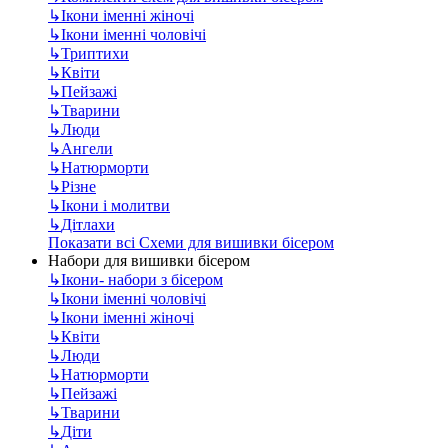
↳
Ікони іменні жіночі
↳
Ікони іменні чоловічі
↳
Триптихи
↳
Квіти
↳
Пейзажі
↳
Тварини
↳
Люди
↳
Ангели
↳
Натюрморти
↳
Різне
↳
Ікони і молитви
↳
Дітлахи
Показати всі Схеми для вишивки бісером
Набори для вишивки бісером
↳
Ікони- набори з бісером
↳
Ікони іменні чоловічі
↳
Ікони іменні жіночі
↳
Квіти
↳
Люди
↳
Натюрморти
↳
Пейзажі
↳
Тварини
↳
Діти