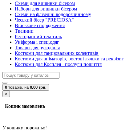
Схеми для вишивки бісером
Набори для вишивки бісером
Схеми на флізеліні водорозчинному
Чеський бісер "PRECIOSA"
Військове спорядження
Тканини
Ресторанний текстиль
Уніформа і спец.одяг
Товари для рукоділля
Костюми для танцювальних колективів
Костюми для аніматорів, ростові ляльки та реквізит
Костюми для Косплея - послуги пошиття
0
товарів,
на
0.00 грн.
×
Кошик замовлень
У кошику порожньо!