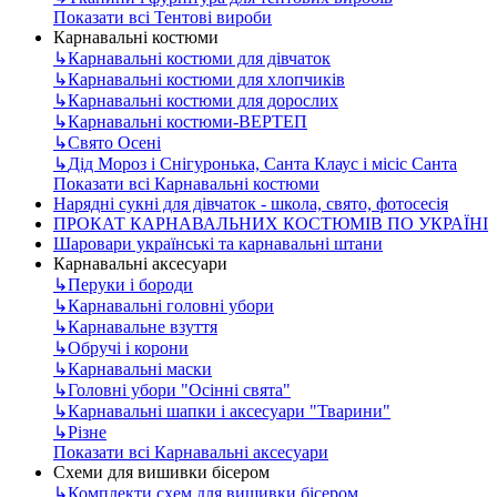
Показати всі Тентові вироби
Карнавальні костюми
↳
Карнавальні костюми для дівчаток
↳
Карнавальні костюми для хлопчиків
↳
Карнавальні костюми для дорослих
↳
Карнавальні костюми-ВЕРТЕП
↳
Свято Осені
↳
Дід Мороз і Снігуронька, Санта Клаус і місіс Санта
Показати всі Карнавальні костюми
Нарядні сукні для дівчаток - школа, свято, фотосесія
ПРОКАТ КАРНАВАЛЬНИХ КОСТЮМІВ ПО УКРАЇНІ
Шаровари українські та карнавальні штани
Карнавальні аксесуари
↳
Перуки і бороди
↳
Карнавальні головні убори
↳
Карнавальне взуття
↳
Обручі і корони
↳
Карнавальні маски
↳
Головні убори "Осінні свята"
↳
Карнавальні шапки і аксесуари "Тварини"
↳
Різне
Показати всі Карнавальні аксесуари
Схеми для вишивки бісером
↳
Комплекти схем для вишивки бісером