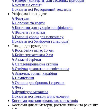
↳
Куверт (конверти) для столових приборів
↳
Чохли на стільці
Показати всі Ресторанний текстиль
Уніформа і спец.одяг
↳
Фартухи
↳
Сорочки та кофти
↳
Костюми для кухарів та офіціантів
↳
Жилети та куртки
↳
Головні убори для персоналу
Показати всі Уніформа і спец.одяг
Товари для рукоділля
↳
Коса бейка атлас 15 мм
↳
Бейка трикотажна 2 см
↳
Атласні стрічки
↳
Світловідбиваюча стрічка
↳
Стрічка декоративна гобеленова
↳
Замочки, тоглы, карабіни
↳
Намистини
↳
Основи для брошок і сережок
↳
Фетр
↳
Фурнітура металева
Показати всі Товари для рукоділля
Костюми для танцювальних колективів
Костюми для аніматорів, ростові ляльки та реквізит