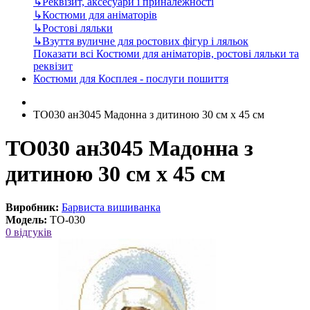
↳
Реквізит, аксесуари і приналежності
↳
Костюми для аніматорів
↳
Ростові ляльки
↳
Взуття вуличне для ростових фігур і ляльок
Показати всі Костюми для аніматорів, ростові ляльки та
реквізит
Костюми для Косплея - послуги пошиття
TO030 ан3045 Мадонна з дитиною 30 см x 45 см
TO030 ан3045 Мадонна з
дитиною 30 см x 45 см
Виробник:
Барвиста вишиванка
Модель:
ТО-030
0 відгуків