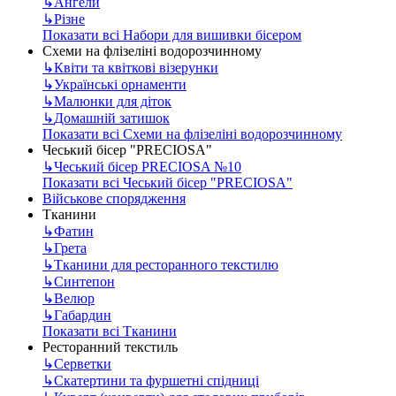
↳
Ангели
↳
Різне
Показати всі Набори для вишивки бісером
Схеми на флізеліні водорозчинному
↳
Квіти та квіткові візерунки
↳
Українські орнаменти
↳
Малюнки для діток
↳
Домашній затишок
Показати всі Схеми на флізеліні водорозчинному
Чеський бісер "PRECIOSA"
↳
Чеський бісер PRECIOSA №10
Показати всі Чеський бісер "PRECIOSA"
Військове спорядження
Тканини
↳
Фатин
↳
Грета
↳
Тканини для ресторанного текстилю
↳
Синтепон
↳
Велюр
↳
Габардин
Показати всі Тканини
Ресторанний текстиль
↳
Серветки
↳
Скатертини та фуршетні спідниці