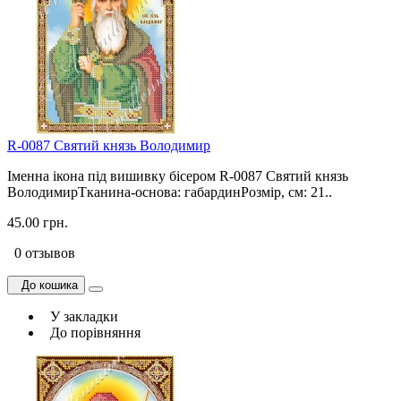
R-0087 Святий князь Володимир
Іменна ікона під вишивку бісером R-0087 Святий князь
ВолодимирТканина-основа: габардинРозмір, см: 21..
45.00 грн.
0 отзывов
До кошика
У закладки
До порівняння