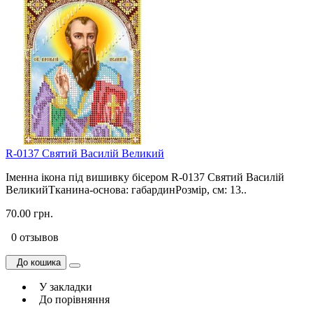
R-0137 Святий Василій Великий
Іменна ікона під вишивку бісером R-0137 Святий Василій
ВеликийТканина-основа: габардинРозмір, см: 13..
70.00 грн.
0 отзывов
До кошика
У закладки
До порівняння