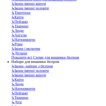
↳
Ікони іменні жіночі
↳
Ікони іменні чоловічі
↳
Триптихи
↳
Квіти
↳
Пейзажі
↳
Тварини
↳
Люди
↳
Ангели
↳
Натюрморти
↳
Різне
↳
Ікони і молитви
↳
Дітлахи
Показати всі Схеми для вишивки бісером
Набори для вишивки бісером
↳
Ікони- набори з бісером
↳
Ікони іменні чоловічі
↳
Ікони іменні жіночі
↳
Квіти
↳
Люди
↳
Натюрморти
↳
Пейзажі
↳
Тварини
↳
Діти