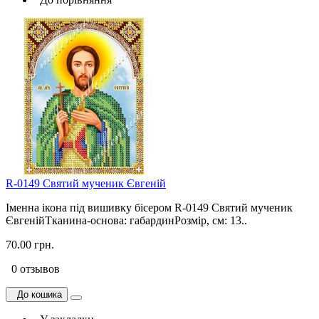
R-0149 Святий мученик Євгеній
Іменна ікона під вишивку бісером R-0149 Святий мученик
ЄвгенійТканина-основа: габардинРозмір, см: 13..
70.00 грн.
0 отзывов
До кошика