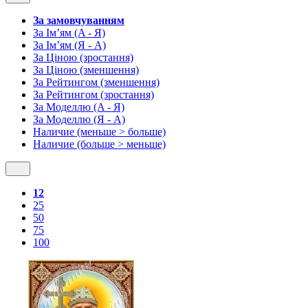
За замовчуванням
За Ім’ям (A - Я)
За Ім’ям (Я - A)
За Ціною (зростання)
За Ціною (зменшення)
За Рейтингом (зменшення)
За Рейтингом (зростання)
За Моделлю (A - Я)
За Моделлю (Я - A)
Наличие (меньше > больше)
Наличие (больше > меньше)
12
25
50
75
100