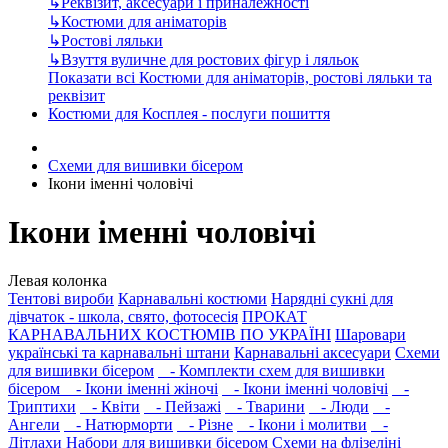
↳
Реквізит, аксесуари і приналежності
↳
Костюми для аніматорів
↳
Ростові ляльки
↳
Взуття вуличне для ростових фігур і ляльок
Показати всі Костюми для аніматорів, ростові ляльки та
реквізит
Костюми для Косплея - послуги пошиття
Схеми для вишивки бісером
Ікони іменні чоловічі
Ікони іменні чоловічі
Левая колонка
Тентові вироби
Карнавальні костюми
Нарядні сукні для
дівчаток - школа, свято, фотосесія
ПРОКАТ
КАРНАВАЛЬНИХ КОСТЮМІВ ПО УКРАЇНІ
Шаровари
українські та карнавальні штани
Карнавальні аксесуари
Схеми
для вишивки бісером
- Комплекти схем для вишивки
бісером
- Ікони іменні жіночі
- Ікони іменні чоловічі
-
Триптихи
- Квіти
- Пейзажі
- Тварини
- Люди
-
Ангели
- Натюрморти
- Різне
- Ікони і молитви
-
Дітлахи
Набори для вишивки бісером
Схеми на флізеліні