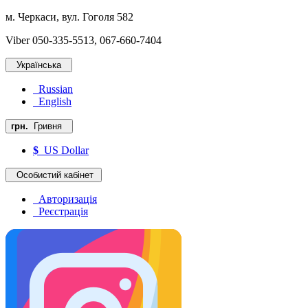
м. Черкаси, вул. Гоголя 582
Viber 050-335-5513, 067-660-7404
Українська
Russian
English
грн.
Гривня
$
US Dollar
Особистий кабінет
Авторизація
Реєстрація