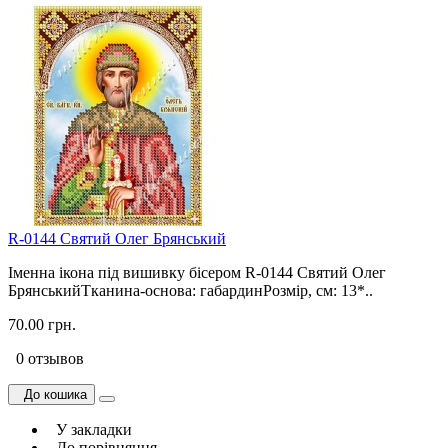
R-0144 Святий Олег Брянський
Іменна ікона під вишивку бісером R-0144 Святий Олег
БрянськийТканина-основа: габардинРозмір, см: 13*..
70.00 грн.
0 отзывов
До кошика
У закладки
До порівняння