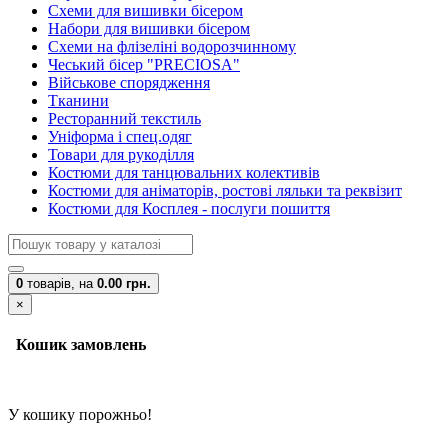
Схеми для вишивки бісером
Набори для вишивки бісером
Схеми на флізеліні водорозчинному
Чеський бісер "PRECIOSA"
Військове спорядження
Тканини
Ресторанний текстиль
Уніформа і спец.одяг
Товари для рукоділля
Костюми для танцювальних колективів
Костюми для аніматорів, ростові ляльки та реквізит
Костюми для Косплея - послуги пошиття
0
товарів,
на
0.00 грн.
×
Кошик замовлень
У кошику порожньо!