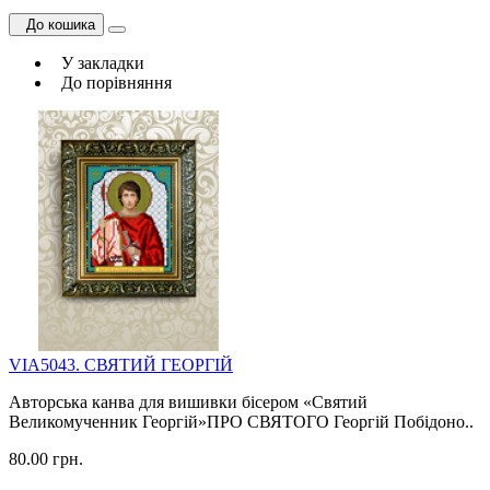
До кошика
У закладки
До порівняння
VIA5043. СВЯТИЙ ГЕОРГІЙ
Авторська канва для вишивки бісером «Святий
Великомученник Георгій»ПРО СВЯТОГО Георгій Побідоно..
80.00 грн.