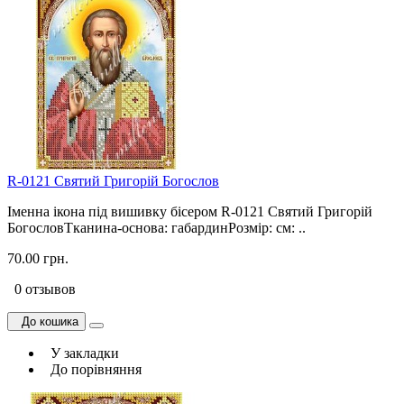
R-0121 Святий Григорій Богослов
Іменна ікона під вишивку бісером R-0121 Святий Григорій
БогословТканина-основа: габардинРозмір: см: ..
70.00 грн.
0 отзывов
До кошика
У закладки
До порівняння