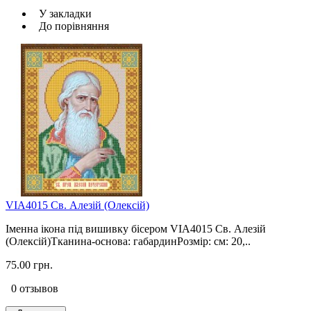
У закладки
До порівняння
VIA4015 Св. Алезій (Олексій)
Іменна ікона під вишивку бісером VIA4015 Св. Алезій
(Олексій)Тканина-основа: габардинРозмір: см: 20,..
75.00 грн.
0 отзывов