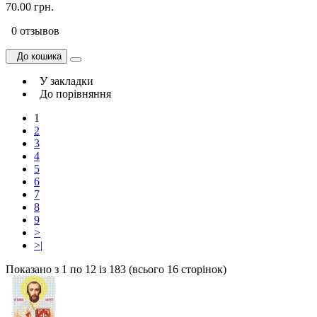
70.00 грн.
0 отзывов
До кошика
У закладки
До порівняння
1
2
3
4
5
6
7
8
9
>
>|
Показано з 1 по 12 із 183 (всього 16 сторінок)