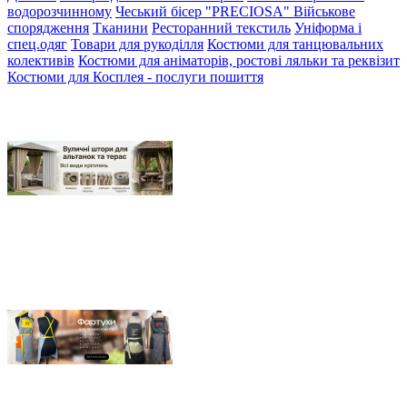
водорозчинному
Чеський бісер "PRECIOSA"
Військове
спорядження
Тканини
Ресторанний текстиль
Уніформа і
спец.одяг
Товари для рукоділля
Костюми для танцювальних
колективів
Костюми для аніматорів, ростові ляльки та реквізит
Костюми для Косплея - послуги пошиття