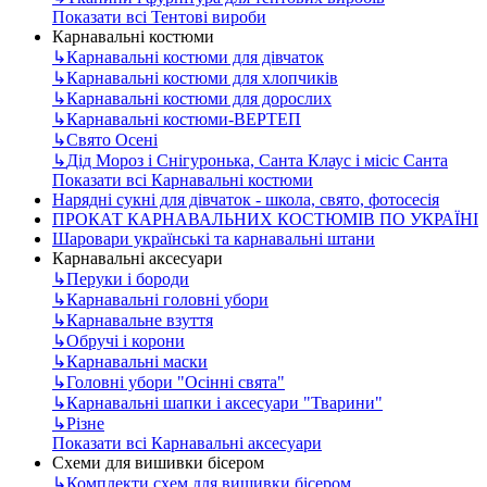
Показати всі Тентові вироби
Карнавальні костюми
↳
Карнавальні костюми для дівчаток
↳
Карнавальні костюми для хлопчиків
↳
Карнавальні костюми для дорослих
↳
Карнавальні костюми-ВЕРТЕП
↳
Свято Осені
↳
Дід Мороз і Снігуронька, Санта Клаус і місіс Санта
Показати всі Карнавальні костюми
Нарядні сукні для дівчаток - школа, свято, фотосесія
ПРОКАТ КАРНАВАЛЬНИХ КОСТЮМІВ ПО УКРАЇНІ
Шаровари українські та карнавальні штани
Карнавальні аксесуари
↳
Перуки і бороди
↳
Карнавальні головні убори
↳
Карнавальне взуття
↳
Обручі і корони
↳
Карнавальні маски
↳
Головні убори "Осінні свята"
↳
Карнавальні шапки і аксесуари "Тварини"
↳
Різне
Показати всі Карнавальні аксесуари
Схеми для вишивки бісером
↳
Комплекти схем для вишивки бісером