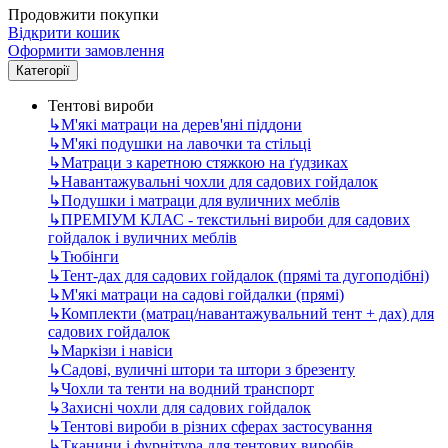
Продовжити покупки
Відкрити кошик
Оформити замовлення
Категорії
Тентові вироби
↳
М'які матраци на дерев'яні піддони
↳
М'які подушки на лавочки та стільці
↳
Матраци з каретною стяжкою на ґудзиках
↳
Навантажувальні чохли для садових гойдалок
↳
Подушки і матраци для вуличних меблів
↳
ПРЕМІУМ КЛАС - текстильні вироби для садових
гойдалок і вуличних меблів
↳
Тюбінги
↳
Тент-дах для садових гойдалок (прямі та дугоподібні)
↳
М'які матраци на садові гойдалки (прямі)
↳
Комплекти (матрац/навантажувальний тент + дах) для
садових гойдалок
↳
Маркізи і навіси
↳
Садові, вуличні штори та штори з брезенту
↳
Чохли та тенти на водний транспорт
↳
Захисні чохли для садових гойдалок
↳
Тентові вироби в різних сферах застосування
↳
Тканини і фурнітура для тентових виробів