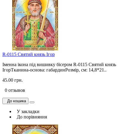
R-0115 Святий князь Ігор
Іменна ікона під вишивку бісером R-0115 Святий князь
ІгорТканина-основа: габардинРозмір, см: 14,8*21..
45.00 грн.
0 отзывов
До кошика
У закладки
До порівняння