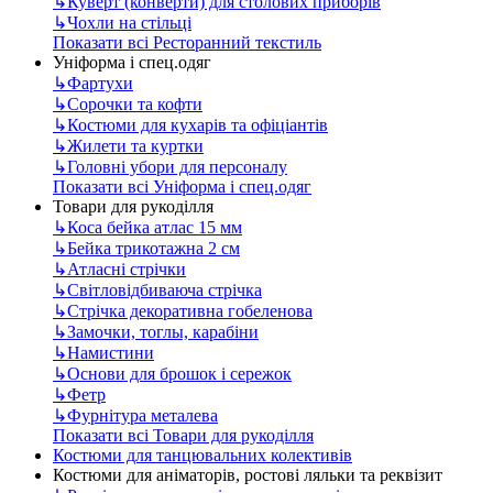
↳
Куверт (конверти) для столових приборів
↳
Чохли на стільці
Показати всі Ресторанний текстиль
Уніформа і спец.одяг
↳
Фартухи
↳
Сорочки та кофти
↳
Костюми для кухарів та офіціантів
↳
Жилети та куртки
↳
Головні убори для персоналу
Показати всі Уніформа і спец.одяг
Товари для рукоділля
↳
Коса бейка атлас 15 мм
↳
Бейка трикотажна 2 см
↳
Атласні стрічки
↳
Світловідбиваюча стрічка
↳
Стрічка декоративна гобеленова
↳
Замочки, тоглы, карабіни
↳
Намистини
↳
Основи для брошок і сережок
↳
Фетр
↳
Фурнітура металева
Показати всі Товари для рукоділля
Костюми для танцювальних колективів
Костюми для аніматорів, ростові ляльки та реквізит