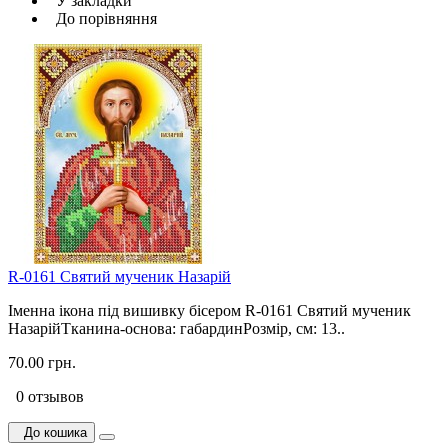
У закладки
До порівняння
R-0161 Святий мученик Назарій
Іменна ікона під вишивку бісером R-0161 Святий мученик
НазарійТканина-основа: габардинРозмір, см: 13..
70.00 грн.
0 отзывов
До кошика