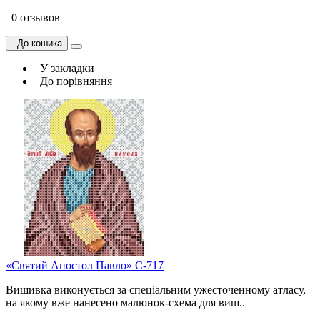
0 отзывов
До кошика
У закладки
До порівняння
«Святий Апостол Павло» C-717
Вишивка виконується за спеціальним ужесточенному атласу,
на якому вже нанесено малюнок-схема для виш..