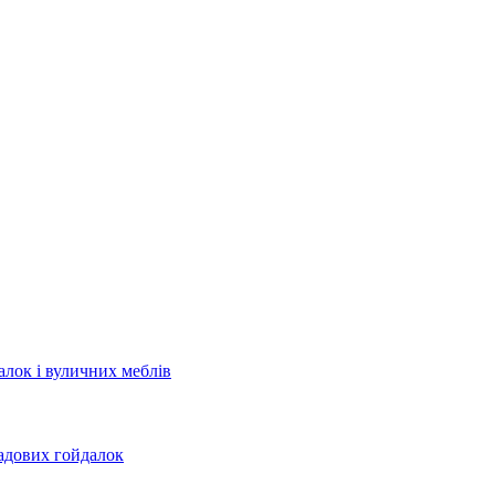
лок і вуличних меблів
садових гойдалок