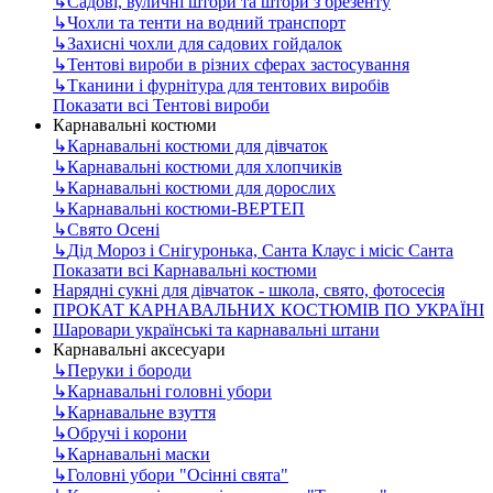
↳
Садові, вуличні штори та штори з брезенту
↳
Чохли та тенти на водний транспорт
↳
Захисні чохли для садових гойдалок
↳
Тентові вироби в різних сферах застосування
↳
Тканини і фурнітура для тентових виробів
Показати всі Тентові вироби
Карнавальні костюми
↳
Карнавальні костюми для дівчаток
↳
Карнавальні костюми для хлопчиків
↳
Карнавальні костюми для дорослих
↳
Карнавальні костюми-ВЕРТЕП
↳
Свято Осені
↳
Дід Мороз і Снігуронька, Санта Клаус і місіс Санта
Показати всі Карнавальні костюми
Нарядні сукні для дівчаток - школа, свято, фотосесія
ПРОКАТ КАРНАВАЛЬНИХ КОСТЮМІВ ПО УКРАЇНІ
Шаровари українські та карнавальні штани
Карнавальні аксесуари
↳
Перуки і бороди
↳
Карнавальні головні убори
↳
Карнавальне взуття
↳
Обручі і корони
↳
Карнавальні маски
↳
Головні убори "Осінні свята"