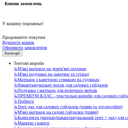
Кошик замовлень
У кошику порожньо!
Продовжити покупки
Відкрити кошик
Оформити замовлення
Категорії
Тентові вироби
↳
М'які матраци на дерев'яні піддони
↳
М'які подушки на лавочки та стільці
↳
Матраци з каретною стяжкою на ґудзиках
↳
Навантажувальні чохли для садових гойдалок
↳
Подушки і матраци для вуличних меблів
↳
ПРЕМІУМ КЛАС - текстильні вироби для садових гойда
↳
Тюбінги
↳
Тент-дах для садових гойдалок (прямі та дугоподібні)
↳
М'які матраци на садові гойдалки (прямі)
↳
Комплекти (матрац/навантажувальний тент + дах) для 
↳
Маркізи і навіси