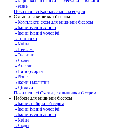
↳
Карнавальні шапки і аксесуари "Тварини"
↳
Різне
Показати всі Карнавальні аксесуари
Схеми для вишивки бісером
↳
Комплекти схем для вишивки бісером
↳
Ікони іменні жіночі
↳
Ікони іменні чоловічі
↳
Триптихи
↳
Квіти
↳
Пейзажі
↳
Тварини
↳
Люди
↳
Ангели
↳
Натюрморти
↳
Різне
↳
Ікони і молитви
↳
Дітлахи
Показати всі Схеми для вишивки бісером
Набори для вишивки бісером
↳
Ікони- набори з бісером
↳
Ікони іменні чоловічі
↳
Ікони іменні жіночі
↳
Квіти
↳
Люди