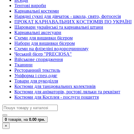
Всюди
Тентові вироби
Карнавальні костюми
Нарядні сукні для дівчаток - школа, свято, фотосесія
ПРОКАТ КАРНАВАЛЬНИХ КОСТЮМІВ ПО УКРАЇНІ
Шаровари українські та карнавальні штани
Карнавальні аксесуари
Схеми для вишивки бісером
Набори для вишивки бісером
Схеми на флізеліні водорозчинному
Чеський бісер "PRECIOSA"
Військове спорядження
Тканини
Ресторанний текстиль
Уніформа і спец.одяг
Товари для рукоділля
Костюми для танцювальних колективів
Костюми для аніматорів, ростові ляльки та реквізит
Костюми для Косплея - послуги пошиття
0
товарів,
на
0.00 грн.
×