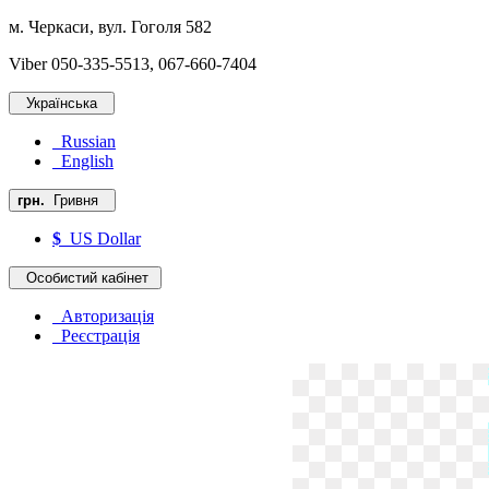
м. Черкаси, вул. Гоголя 582
Viber 050-335-5513, 067-660-7404
Українська
Russian
English
грн.
Гривня
$
US Dollar
Особистий кабінет
Авторизація
Реєстрація