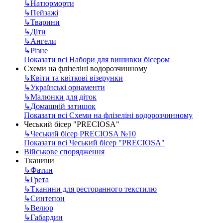
↳
Натюрморти
↳
Пейзажі
↳
Тварини
↳
Діти
↳
Ангели
↳
Різне
Показати всі Набори для вишивки бісером
Схеми на флізеліні водорозчинному
↳
Квіти та квіткові візерунки
↳
Українські орнаменти
↳
Малюнки для діток
↳
Домашній затишок
Показати всі Схеми на флізеліні водорозчинному
Чеський бісер "PRECIOSA"
↳
Чеський бісер PRECIOSA №10
Показати всі Чеський бісер "PRECIOSA"
Військове спорядження
Тканини
↳
Фатин
↳
Грета
↳
Тканини для ресторанного текстилю
↳
Синтепон
↳
Велюр
↳
Габардин