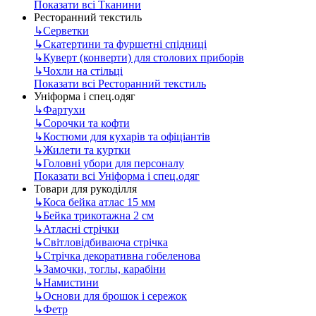
Показати всі Тканини
Ресторанний текстиль
↳
Серветки
↳
Скатертини та фуршетні спідниці
↳
Куверт (конверти) для столових приборів
↳
Чохли на стільці
Показати всі Ресторанний текстиль
Уніформа і спец.одяг
↳
Фартухи
↳
Сорочки та кофти
↳
Костюми для кухарів та офіціантів
↳
Жилети та куртки
↳
Головні убори для персоналу
Показати всі Уніформа і спец.одяг
Товари для рукоділля
↳
Коса бейка атлас 15 мм
↳
Бейка трикотажна 2 см
↳
Атласні стрічки
↳
Світловідбиваюча стрічка
↳
Стрічка декоративна гобеленова
↳
Замочки, тоглы, карабіни
↳
Намистини
↳
Основи для брошок і сережок
↳
Фетр