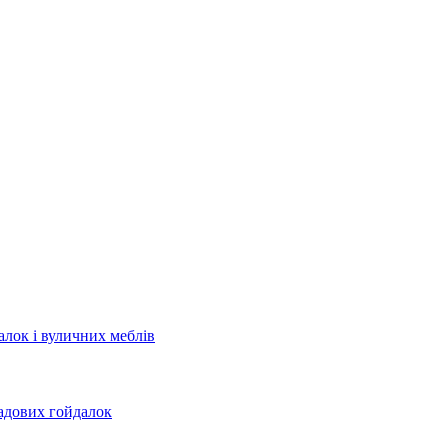
лок і вуличних меблів
садових гойдалок