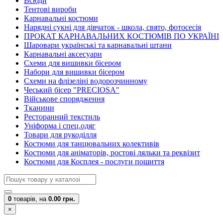
Всюди
Тентові вироби
Карнавальні костюми
Нарядні сукні для дівчаток - школа, свято, фотосесія
ПРОКАТ КАРНАВАЛЬНИХ КОСТЮМІВ ПО УКРАЇНІ
Шаровари українські та карнавальні штани
Карнавальні аксесуари
Схеми для вишивки бісером
Набори для вишивки бісером
Схеми на флізеліні водорозчинному
Чеський бісер "PRECIOSA"
Військове спорядження
Тканини
Ресторанний текстиль
Уніформа і спец.одяг
Товари для рукоділля
Костюми для танцювальних колективів
Костюми для аніматорів, ростові ляльки та реквізит
Костюми для Косплея - послуги пошиття
0
товарів,
на
0.00 грн.
×