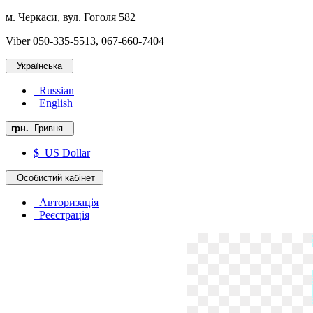
м. Черкаси, вул. Гоголя 582
Viber 050-335-5513, 067-660-7404
Українська
Russian
English
грн.
Гривня
$
US Dollar
Особистий кабінет
Авторизація
Реєстрація