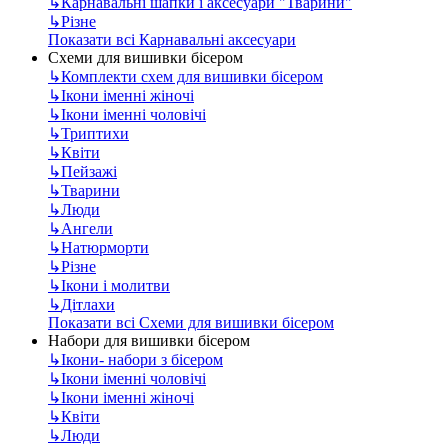
↳
Карнавальні шапки і аксесуари "Тварини"
↳
Різне
Показати всі Карнавальні аксесуари
Схеми для вишивки бісером
↳
Комплекти схем для вишивки бісером
↳
Ікони іменні жіночі
↳
Ікони іменні чоловічі
↳
Триптихи
↳
Квіти
↳
Пейзажі
↳
Тварини
↳
Люди
↳
Ангели
↳
Натюрморти
↳
Різне
↳
Ікони і молитви
↳
Дітлахи
Показати всі Схеми для вишивки бісером
Набори для вишивки бісером
↳
Ікони- набори з бісером
↳
Ікони іменні чоловічі
↳
Ікони іменні жіночі
↳
Квіти
↳
Люди