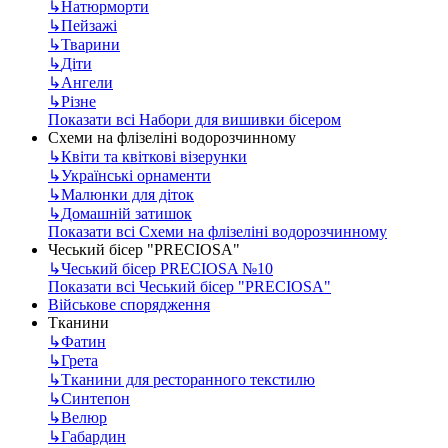
↳
Натюрморти
↳
Пейзажі
↳
Тварини
↳
Діти
↳
Ангели
↳
Різне
Показати всі Набори для вишивки бісером
Схеми на флізеліні водорозчинному
↳
Квіти та квіткові візерунки
↳
Українські орнаменти
↳
Малюнки для діток
↳
Домашній затишок
Показати всі Схеми на флізеліні водорозчинному
Чеський бісер "PRECIOSA"
↳
Чеський бісер PRECIOSA №10
Показати всі Чеський бісер "PRECIOSA"
Військове спорядження
Тканини
↳
Фатин
↳
Грета
↳
Тканини для ресторанного текстилю
↳
Синтепон
↳
Велюр
↳
Габардин