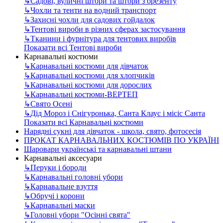
↳
Садові, вуличні штори та штори з брезенту
↳
Чохли та тенти на водний транспорт
↳
Захисні чохли для садових гойдалок
↳
Тентові вироби в різних сферах застосування
↳
Тканини і фурнітура для тентових виробів
Показати всі Тентові вироби
Карнавальні костюми
↳
Карнавальні костюми для дівчаток
↳
Карнавальні костюми для хлопчиків
↳
Карнавальні костюми для дорослих
↳
Карнавальні костюми-ВЕРТЕП
↳
Свято Осені
↳
Дід Мороз і Снігуронька, Санта Клаус і місіс Санта
Показати всі Карнавальні костюми
Нарядні сукні для дівчаток - школа, свято, фотосесія
ПРОКАТ КАРНАВАЛЬНИХ КОСТЮМІВ ПО УКРАЇНІ
Шаровари українські та карнавальні штани
Карнавальні аксесуари
↳
Перуки і бороди
↳
Карнавальні головні убори
↳
Карнавальне взуття
↳
Обручі і корони
↳
Карнавальні маски
↳
Головні убори "Осінні свята"