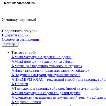
Кошик замовлень
У кошику порожньо!
Продовжити покупки
Відкрити кошик
Оформити замовлення
Категорії
Тентові вироби
↳
М'які матраци на дерев'яні піддони
↳
М'які подушки на лавочки та стільці
↳
Матраци з каретною стяжкою на ґудзиках
↳
Навантажувальні чохли для садових гойдалок
↳
Подушки і матраци для вуличних меблів
↳
ПРЕМІУМ КЛАС - текстильні вироби для садових гойда
↳
Тюбінги
↳
Тент-дах для садових гойдалок (прямі та дугоподібні)
↳
М'які матраци на садові гойдалки (прямі)
↳
Комплекти (матрац/навантажувальний тент + дах) для 
↳
Маркізи і навіси