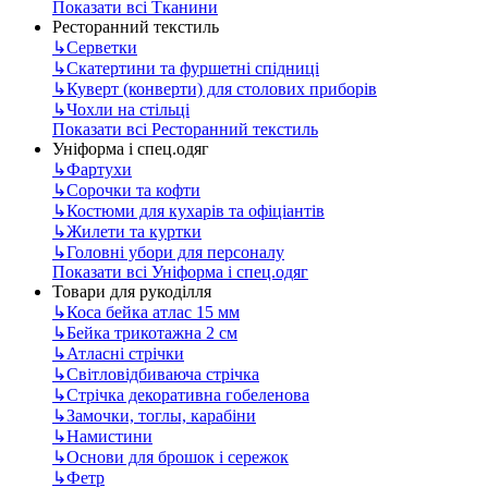
Показати всі Тканини
Ресторанний текстиль
↳
Серветки
↳
Скатертини та фуршетні спідниці
↳
Куверт (конверти) для столових приборів
↳
Чохли на стільці
Показати всі Ресторанний текстиль
Уніформа і спец.одяг
↳
Фартухи
↳
Сорочки та кофти
↳
Костюми для кухарів та офіціантів
↳
Жилети та куртки
↳
Головні убори для персоналу
Показати всі Уніформа і спец.одяг
Товари для рукоділля
↳
Коса бейка атлас 15 мм
↳
Бейка трикотажна 2 см
↳
Атласні стрічки
↳
Світловідбиваюча стрічка
↳
Стрічка декоративна гобеленова
↳
Замочки, тоглы, карабіни
↳
Намистини
↳
Основи для брошок і сережок
↳
Фетр