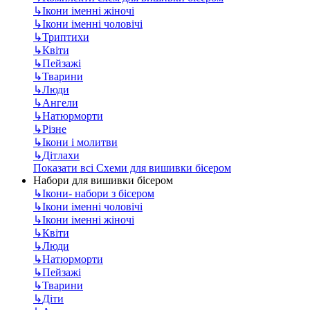
↳
Ікони іменні жіночі
↳
Ікони іменні чоловічі
↳
Триптихи
↳
Квіти
↳
Пейзажі
↳
Тварини
↳
Люди
↳
Ангели
↳
Натюрморти
↳
Різне
↳
Ікони і молитви
↳
Дітлахи
Показати всі Схеми для вишивки бісером
Набори для вишивки бісером
↳
Ікони- набори з бісером
↳
Ікони іменні чоловічі
↳
Ікони іменні жіночі
↳
Квіти
↳
Люди
↳
Натюрморти
↳
Пейзажі
↳
Тварини
↳
Діти