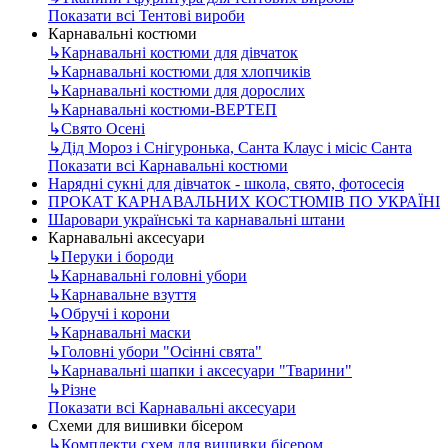
Показати всі Тентові вироби
Карнавальні костюми
↳
Карнавальні костюми для дівчаток
↳
Карнавальні костюми для хлопчиків
↳
Карнавальні костюми для дорослих
↳
Карнавальні костюми-ВЕРТЕП
↳
Свято Осені
↳
Дід Мороз і Снігуронька, Санта Клаус і місіс Санта
Показати всі Карнавальні костюми
Нарядні сукні для дівчаток - школа, свято, фотосесія
ПРОКАТ КАРНАВАЛЬНИХ КОСТЮМІВ ПО УКРАЇНІ
Шаровари українські та карнавальні штани
Карнавальні аксесуари
↳
Перуки і бороди
↳
Карнавальні головні убори
↳
Карнавальне взуття
↳
Обручі і корони
↳
Карнавальні маски
↳
Головні убори "Осінні свята"
↳
Карнавальні шапки і аксесуари "Тварини"
↳
Різне
Показати всі Карнавальні аксесуари
Схеми для вишивки бісером
↳
Комплекти схем для вишивки бісером