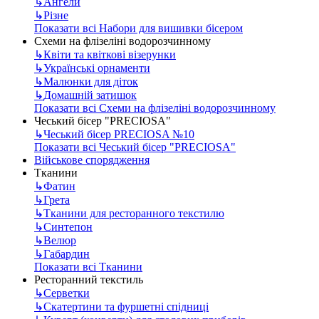
↳
Ангели
↳
Різне
Показати всі Набори для вишивки бісером
Схеми на флізеліні водорозчинному
↳
Квіти та квіткові візерунки
↳
Українські орнаменти
↳
Малюнки для діток
↳
Домашній затишок
Показати всі Схеми на флізеліні водорозчинному
Чеський бісер "PRECIOSA"
↳
Чеський бісер PRECIOSA №10
Показати всі Чеський бісер "PRECIOSA"
Військове спорядження
Тканини
↳
Фатин
↳
Грета
↳
Тканини для ресторанного текстилю
↳
Синтепон
↳
Велюр
↳
Габардин
Показати всі Тканини
Ресторанний текстиль
↳
Серветки
↳
Скатертини та фуршетні спідниці