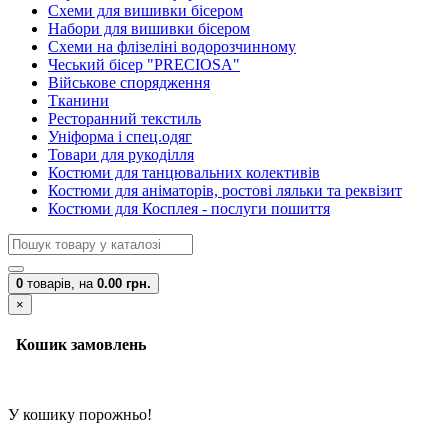
Схеми для вишивки бісером
Набори для вишивки бісером
Схеми на флізеліні водорозчинному
Чеський бісер "PRECIOSA"
Військове спорядження
Тканини
Ресторанний текстиль
Уніформа і спец.одяг
Товари для рукоділля
Костюми для танцювальних колективів
Костюми для аніматорів, ростові ляльки та реквізит
Костюми для Косплея - послуги пошиття
0
товарів,
на
0.00 грн.
×
Кошик замовлень
У кошику порожньо!