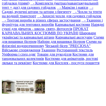
гойдалки (прямі)
- Комплекти (матрац/навантажувальний
тент + дах) для садових гойдалок
- Маркізи і навіси
-
Садові, вуличні штори та штори з брезенту
- Чохли та тенти
на водний транспорт
- Захисні чохли для садових гойдалок
- Тентові вироби в різних сферах застосування
- Тканини і
фурнітура для тентових виробів
Карнавальні костюми
Нарядні
сукні для дівчаток - школа, свято, фотосесія
ПРОКАТ
КАРНАВАЛЬНИХ КОСТЮМІВ ПО УКРАЇНІ
Шаровари
українські та карнавальні штани
Карнавальні аксесуари
Схеми
для вишивки бісером
Набори для вишивки бісером
Схеми на
флізеліні водорозчинному
Чеський бісер "PRECIOSA"
Військове спорядження
Тканини
Ресторанний текстиль
Уніформа і спец.одяг
Товари для рукоділля
Костюми для
танцювальних колективів
Костюми для аніматорів, ростові
ляльки та реквізит
Костюми для Косплея - послуги пошиття