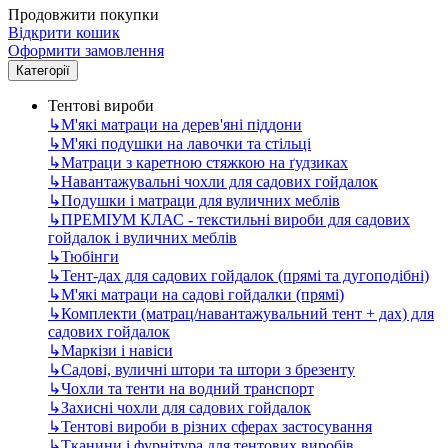
Продовжити покупки
Відкрити кошик
Оформити замовлення
Категорії
Тентові вироби
↳
М'які матраци на дерев'яні піддони
↳
М'які подушки на лавочки та стільці
↳
Матраци з каретною стяжкою на ґудзиках
↳
Навантажувальні чохли для садових гойдалок
↳
Подушки і матраци для вуличних меблів
↳
ПРЕМІУМ КЛАС - текстильні вироби для садових
гойдалок і вуличних меблів
↳
Тюбінги
↳
Тент-дах для садових гойдалок (прямі та дугоподібні)
↳
М'які матраци на садові гойдалки (прямі)
↳
Комплекти (матрац/навантажувальний тент + дах) для
садових гойдалок
↳
Маркізи і навіси
↳
Садові, вуличні штори та штори з брезенту
↳
Чохли та тенти на водний транспорт
↳
Захисні чохли для садових гойдалок
↳
Тентові вироби в різних сферах застосування
↳
Тканини і фурнітура для тентових виробів