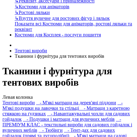
↳
Реквізит, аксесуари і приналежності
↳
Костюми для аніматорів
↳
Ростові ляльки
↳
Взуття вуличне для ростових фігур і ляльок
Показати всі Костюми для аніматорів, ростові ляльки та
реквізит
Костюми для Косплея - послуги пошиття
Тентові вироби
Тканини і фурнітура для тентових виробів
Тканини і фурнітура для
тентових виробів
Левая колонка
Тентові вироби
- М'які матраци на дерев'яні піддони
-
М'які подушки на лавочки та стільці
- Матраци з каретною
стяжкою на ґудзиках
- Навантажувальні чохли для садових
гойдалок
- Подушки і матраци для вуличних меблів
-
ПРЕМІУМ КЛАС - текстильні вироби для садових гойдалок і
вуличних меблів
- Тюбінги
- Тент-дах для садових
гойдалок (прямі та дугоподібні)
- М'які матраци на садові