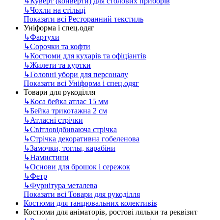
↳
Куверт (конверти) для столових приборів
↳
Чохли на стільці
Показати всі Ресторанний текстиль
Уніформа і спец.одяг
↳
Фартухи
↳
Сорочки та кофти
↳
Костюми для кухарів та офіціантів
↳
Жилети та куртки
↳
Головні убори для персоналу
Показати всі Уніформа і спец.одяг
Товари для рукоділля
↳
Коса бейка атлас 15 мм
↳
Бейка трикотажна 2 см
↳
Атласні стрічки
↳
Світловідбиваюча стрічка
↳
Стрічка декоративна гобеленова
↳
Замочки, тоглы, карабіни
↳
Намистини
↳
Основи для брошок і сережок
↳
Фетр
↳
Фурнітура металева
Показати всі Товари для рукоділля
Костюми для танцювальних колективів
Костюми для аніматорів, ростові ляльки та реквізит