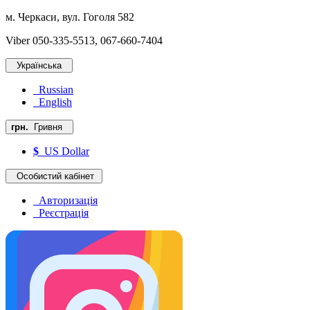
м. Черкаси, вул. Гоголя 582
Viber 050-335-5513, 067-660-7404
Українська
Russian
English
грн.
Гривня
$
US Dollar
Особистий кабінет
Авторизація
Реєстрація