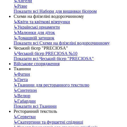
↳
Ангели
↳
Різне
Показати всі Набори для вишивки бісером
Схеми на флізеліні водорозчинному
↳
Квіти та квіткові візерунки
↳
Українські орнаменти
↳
Малюнки для діток
↳
Домашній затишок
Показати всі Схеми на флізеліні водорозчинному
Чеський бісер "PRECIOSA"
↳
Чеський бісер PRECIOSA №10
Показати всі Чеський бісер "PRECIOSA"
Військове спорядження
Тканини
↳
Фатин
↳
Грета
↳
Тканини для ресторанного текстилю
↳
Синтепон
↳
Велюр
↳
Габардин
Показати всі Тканини
Ресторанний текстиль
↳
Серветки
↳
Скатертини та фуршетні спідниці