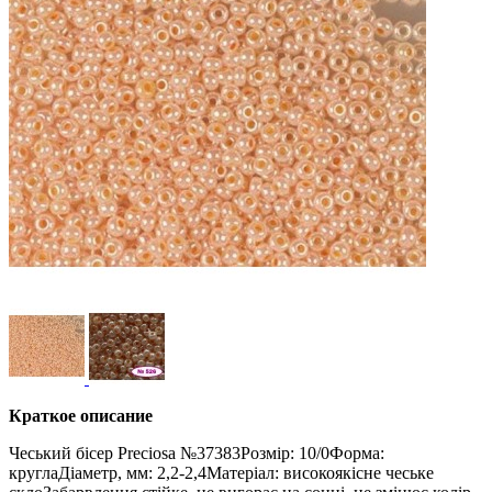
Краткое описание
Чеський бісер Preciosa №37383Розмір: 10/0Форма:
круглаДіаметр, мм: 2,2-2,4Матеріал: високоякісне чеське