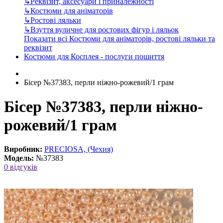
↳
Реквізит, аксесуари і приналежності
↳
Костюми для аніматорів
↳
Ростові ляльки
↳
Взуття вуличне для ростових фігур і ляльок
Показати всі Костюми для аніматорів, ростові ляльки та
реквізит
Костюми для Косплея - послуги пошиття
Бісер №37383, перли ніжно-рожевий/1 грам
Бісер №37383, перли ніжно-
рожевий/1 грам
Виробник:
PRECIOSA, (Чехия)
Модель:
№37383
0 відгуків