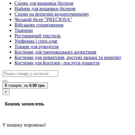
Схеми для вишивки бісером
Набори для вишивки бісером
Схеми на флізеліні водорозчинному
Чеський бісер "PRECIOSA"
Військове спорядження
Тканини
Ресторанний текстиль
Уніформа і спец.одяг
Товари для рукоділля
Костюми для танцювальних колективів
Костюми для аніматорів, ростові ляльки та реквізит
Костюми для Косплея - послуги пошиття
0
товарів,
на
0.00 грн.
×
Кошик замовлень
У кошику порожньо!