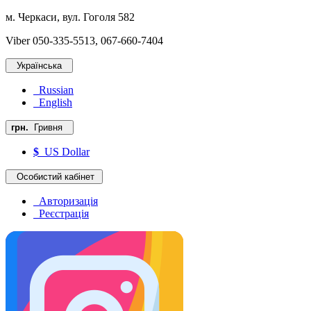
м. Черкаси, вул. Гоголя 582
Viber 050-335-5513, 067-660-7404
Українська
Russian
English
грн.
Гривня
$
US Dollar
Особистий кабінет
Авторизація
Реєстрація