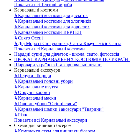
Показати всі Тентові вироби
Карнавальні костюми
↳
Карнавальні костюми для дівчаток
↳
Карнавальні костюми для хлопчиків
↳
Карнавальні костюми для дорослих
↳
Карнавальні костюми-ВЕРТЕП
↳
Свято Осені
↳
Дід Мороз і Снігуронька, Санта Клаус і місіс Санта
Показати всі Карнавальні костюми
Нарядні сукні для дівчаток - школа, свято, фотосесія
ПРОКАТ КАРНАВАЛЬНИХ КОСТЮМІВ ПО УКРАЇНІ
Шаровари українські та карнавальні штани
Карнавальні аксесуари
↳
Перуки і бороди
↳
Карнавальні головні убори
↳
Карнавальне взуття
↳
Обручі і корони
↳
Карнавальні маски
↳
Головні убори "Осінні свята"
↳
Карнавальні шапки і аксесуари "Тварини"
↳
Різне
Показати всі Карнавальні аксесуари
Схеми для вишивки бісером
↳
Комплекти схем для вишивки бісером