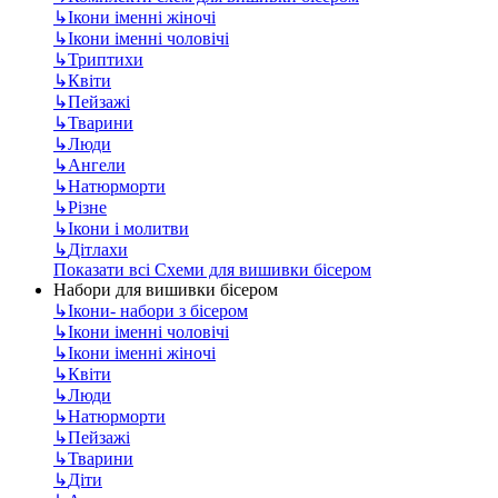
↳
Ікони іменні жіночі
↳
Ікони іменні чоловічі
↳
Триптихи
↳
Квіти
↳
Пейзажі
↳
Тварини
↳
Люди
↳
Ангели
↳
Натюрморти
↳
Різне
↳
Ікони і молитви
↳
Дітлахи
Показати всі Схеми для вишивки бісером
Набори для вишивки бісером
↳
Ікони- набори з бісером
↳
Ікони іменні чоловічі
↳
Ікони іменні жіночі
↳
Квіти
↳
Люди
↳
Натюрморти
↳
Пейзажі
↳
Тварини
↳
Діти