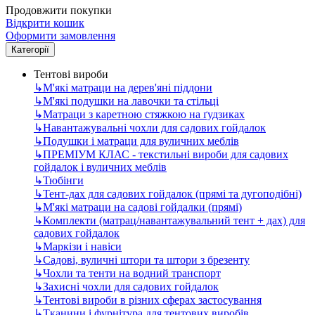
Продовжити покупки
Відкрити кошик
Оформити замовлення
Категорії
Тентові вироби
↳
М'які матраци на дерев'яні піддони
↳
М'які подушки на лавочки та стільці
↳
Матраци з каретною стяжкою на ґудзиках
↳
Навантажувальні чохли для садових гойдалок
↳
Подушки і матраци для вуличних меблів
↳
ПРЕМІУМ КЛАС - текстильні вироби для садових
гойдалок і вуличних меблів
↳
Тюбінги
↳
Тент-дах для садових гойдалок (прямі та дугоподібні)
↳
М'які матраци на садові гойдалки (прямі)
↳
Комплекти (матрац/навантажувальний тент + дах) для
садових гойдалок
↳
Маркізи і навіси
↳
Садові, вуличні штори та штори з брезенту
↳
Чохли та тенти на водний транспорт
↳
Захисні чохли для садових гойдалок
↳
Тентові вироби в різних сферах застосування
↳
Тканини і фурнітура для тентових виробів