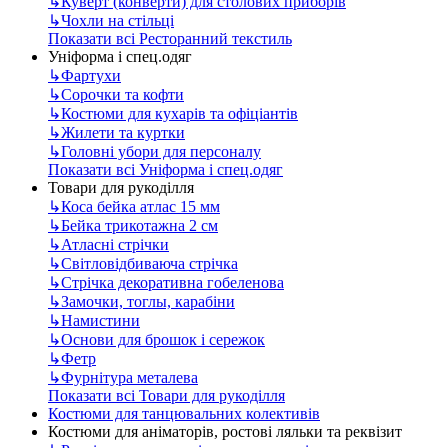
↳
Куверт (конверти) для столових приборів
↳
Чохли на стільці
Показати всі Ресторанний текстиль
Уніформа і спец.одяг
↳
Фартухи
↳
Сорочки та кофти
↳
Костюми для кухарів та офіціантів
↳
Жилети та куртки
↳
Головні убори для персоналу
Показати всі Уніформа і спец.одяг
Товари для рукоділля
↳
Коса бейка атлас 15 мм
↳
Бейка трикотажна 2 см
↳
Атласні стрічки
↳
Світловідбиваюча стрічка
↳
Стрічка декоративна гобеленова
↳
Замочки, тоглы, карабіни
↳
Намистини
↳
Основи для брошок і сережок
↳
Фетр
↳
Фурнітура металева
Показати всі Товари для рукоділля
Костюми для танцювальних колективів
Костюми для аніматорів, ростові ляльки та реквізит