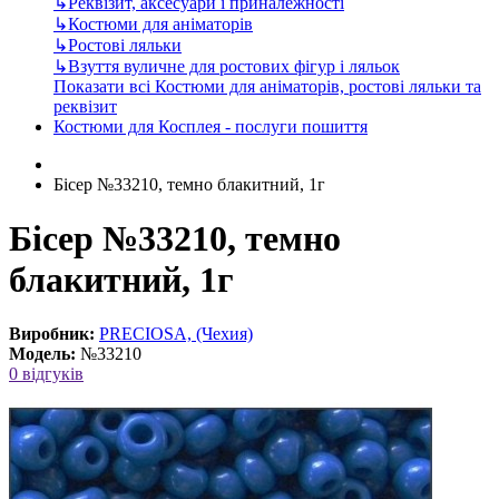
↳
Реквізит, аксесуари і приналежності
↳
Костюми для аніматорів
↳
Ростові ляльки
↳
Взуття вуличне для ростових фігур і ляльок
Показати всі Костюми для аніматорів, ростові ляльки та
реквізит
Костюми для Косплея - послуги пошиття
Бісер №33210, темно блакитний, 1г
Бісер №33210, темно
блакитний, 1г
Виробник:
PRECIOSA, (Чехия)
Модель:
№33210
0 відгуків