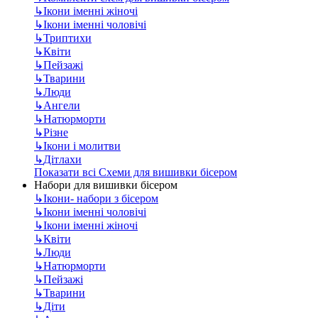
↳
Ікони іменні жіночі
↳
Ікони іменні чоловічі
↳
Триптихи
↳
Квіти
↳
Пейзажі
↳
Тварини
↳
Люди
↳
Ангели
↳
Натюрморти
↳
Різне
↳
Ікони і молитви
↳
Дітлахи
Показати всі Схеми для вишивки бісером
Набори для вишивки бісером
↳
Ікони- набори з бісером
↳
Ікони іменні чоловічі
↳
Ікони іменні жіночі
↳
Квіти
↳
Люди
↳
Натюрморти
↳
Пейзажі
↳
Тварини
↳
Діти