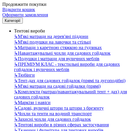
Продовжити покупки
Відкрити кошик
Оформити замовлення
Категорії
Тентові вироби
↳
М'які матраци на дерев'яні піддони
↳
М'які подушки на лавочки та стільці
↳
Матраци з каретною стяжкою на ґудзиках
↳
Навантажувальні чохли для садових гойдалок
↳
Подушки і матраци для вуличних меблів
↳
ПРЕМІУМ КЛАС - текстильні вироби для садових
гойдалок і вуличних меблів
↳
Тюбінги
↳
Тент-дах для садових гойдалок (прямі та дугоподібні)
↳
М'які матраци на садові гойдалки (прямі)
↳
Комплекти (матрац/навантажувальний тент + дах) для
садових гойдалок
↳
Маркізи і навіси
↳
Садові, вуличні штори та штори з брезенту
↳
Чохли та тенти на водний транспорт
↳
Захисні чохли для садових гойдалок
↳
Тентові вироби в різних сферах застосування
↳
Тканини і фурнітура для тентових виробів