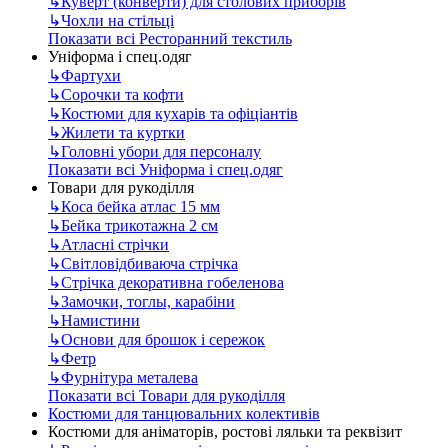
↳
Куверт (конверти) для столових приборів
↳
Чохли на стільці
Показати всі Ресторанний текстиль
Уніформа і спец.одяг
↳
Фартухи
↳
Сорочки та кофти
↳
Костюми для кухарів та офіціантів
↳
Жилети та куртки
↳
Головні убори для персоналу
Показати всі Уніформа і спец.одяг
Товари для рукоділля
↳
Коса бейка атлас 15 мм
↳
Бейка трикотажна 2 см
↳
Атласні стрічки
↳
Світловідбиваюча стрічка
↳
Стрічка декоративна гобеленова
↳
Замочки, тоглы, карабіни
↳
Намистини
↳
Основи для брошок і сережок
↳
Фетр
↳
Фурнітура металева
Показати всі Товари для рукоділля
Костюми для танцювальних колективів
Костюми для аніматорів, ростові ляльки та реквізит