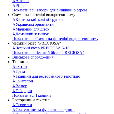
↳
Ангели
↳
Різне
Показати всі Набори для вишивки бісером
Схеми на флізеліні водорозчинному
↳
Квіти та квіткові візерунки
↳
Українські орнаменти
↳
Малюнки для діток
↳
Домашній затишок
Показати всі Схеми на флізеліні водорозчинному
Чеський бісер "PRECIOSA"
↳
Чеський бісер PRECIOSA №10
Показати всі Чеський бісер "PRECIOSA"
Військове спорядження
Тканини
↳
Фатин
↳
Грета
↳
Тканини для ресторанного текстилю
↳
Синтепон
↳
Велюр
↳
Габардин
Показати всі Тканини
Ресторанний текстиль
↳
Серветки
↳
Скатертини та фуршетні спідниці