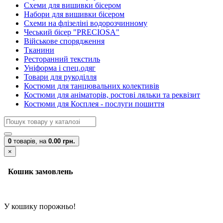
Схеми для вишивки бісером
Набори для вишивки бісером
Схеми на флізеліні водорозчинному
Чеський бісер "PRECIOSA"
Військове спорядження
Тканини
Ресторанний текстиль
Уніформа і спец.одяг
Товари для рукоділля
Костюми для танцювальних колективів
Костюми для аніматорів, ростові ляльки та реквізит
Костюми для Косплея - послуги пошиття
0
товарів,
на
0.00 грн.
×
Кошик замовлень
У кошику порожньо!