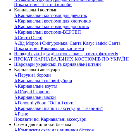
Показати всі Тентові вироби
Карнавальні костюми
↳
Карнавальні костюми для дівчаток
↳
Карнавальні костюми для хлопчиків
↳
Карнавальні костюми для дорослих
↳
Карнавальні костюми-ВЕРТЕП
↳
Свято Осені
↳
Дід Мороз і Снігуронька, Санта Клаус і місіс Санта
Показати всі Карнавальні костюми
Нарядні сукні для дівчаток - школа, свято, фотосесія
ПРОКАТ КАРНАВАЛЬНИХ КОСТЮМІВ ПО УКРАЇНІ
Шаровари українські та карнавальні штани
Карнавальні аксесуари
↳
Перуки і бороди
↳
Карнавальні головні убори
↳
Карнавальне взуття
↳
Обручі і корони
↳
Карнавальні маски
↳
Головні убори "Осінні свята"
↳
Карнавальні шапки і аксесуари "Тварини"
↳
Різне
Показати всі Карнавальні аксесуари
Схеми для вишивки бісером
↳
Комплекти схем для вишивки бісером