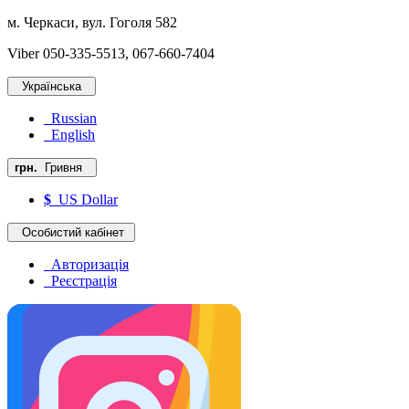
м. Черкаси, вул. Гоголя 582
Viber 050-335-5513, 067-660-7404
Українська
Russian
English
грн.
Гривня
$
US Dollar
Особистий кабінет
Авторизація
Реєстрація