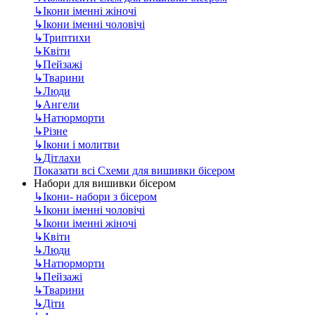
↳
Ікони іменні жіночі
↳
Ікони іменні чоловічі
↳
Триптихи
↳
Квіти
↳
Пейзажі
↳
Тварини
↳
Люди
↳
Ангели
↳
Натюрморти
↳
Різне
↳
Ікони і молитви
↳
Дітлахи
Показати всі Схеми для вишивки бісером
Набори для вишивки бісером
↳
Ікони- набори з бісером
↳
Ікони іменні чоловічі
↳
Ікони іменні жіночі
↳
Квіти
↳
Люди
↳
Натюрморти
↳
Пейзажі
↳
Тварини
↳
Діти