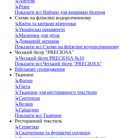
↳
Ангели
↳
Різне
Показати всі Набори для вишивки бісером
Схеми на флізеліні водорозчинному
↳
Квіти та квіткові візерунки
↳
Українські орнаменти
↳
Малюнки для діток
↳
Домашній затишок
Показати всі Схеми на флізеліні водорозчинному
Чеський бісер "PRECIOSA"
↳
Чеський бісер PRECIOSA №10
Показати всі Чеський бісер "PRECIOSA"
Військове спорядження
Тканини
↳
Фатин
↳
Грета
↳
Тканини для ресторанного текстилю
↳
Синтепон
↳
Велюр
↳
Габардин
Показати всі Тканини
Ресторанний текстиль
↳
Серветки
↳
Скатертини та фуршетні спідниці