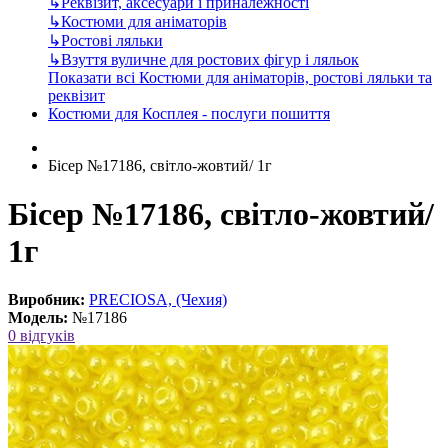
↳
Реквізит, аксесуари і приналежності
↳
Костюми для аніматорів
↳
Ростові ляльки
↳
Взуття вуличне для ростових фігур і ляльок
Показати всі Костюми для аніматорів, ростові ляльки та
реквізит
Костюми для Косплея - послуги пошиття
Бісер №17186, світло-жовтий/ 1г
Бісер №17186, світло-жовтий/
1г
Виробник:
PRECIOSA, (Чехия)
Модель:
№17186
0 відгуків