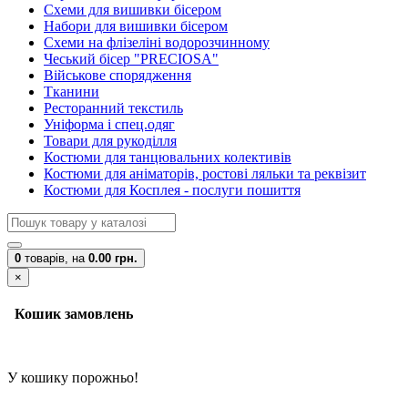
Схеми для вишивки бісером
Набори для вишивки бісером
Схеми на флізеліні водорозчинному
Чеський бісер "PRECIOSA"
Військове спорядження
Тканини
Ресторанний текстиль
Уніформа і спец.одяг
Товари для рукоділля
Костюми для танцювальних колективів
Костюми для аніматорів, ростові ляльки та реквізит
Костюми для Косплея - послуги пошиття
0
товарів,
на
0.00 грн.
×
Кошик замовлень
У кошику порожньо!