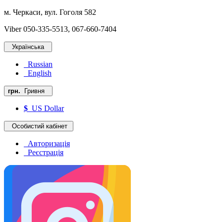
м. Черкаси, вул. Гоголя 582
Viber 050-335-5513, 067-660-7404
Українська
Russian
English
грн.
Гривня
$
US Dollar
Особистий кабінет
Авторизація
Реєстрація