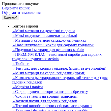
Продовжити покупки
Відкрити кошик
Оформити замовлення
Категорії
Тентові вироби
↳
М'які матраци на дерев'яні піддони
↳
М'які подушки на лавочки та стільці
↳
Матраци з каретною стяжкою на ґудзиках
↳
Навантажувальні чохли для садових гойдалок
↳
Подушки і матраци для вуличних меблів
↳
ПРЕМІУМ КЛАС - текстильні вироби для садових
гойдалок і вуличних меблів
↳
Тюбінги
↳
Тент-дах для садових гойдалок (прямі та дугоподібні)
↳
М'які матраци на садові гойдалки (прямі)
↳
Комплекти (матрац/навантажувальний тент + дах) для
садових гойдалок
↳
Маркізи і навіси
↳
Садові, вуличні штори та штори з брезенту
↳
Чохли та тенти на водний транспорт
↳
Захисні чохли для садових гойдалок
↳
Тентові вироби в різних сферах застосування
↳
Тканини і фурнітура для тентових виробів