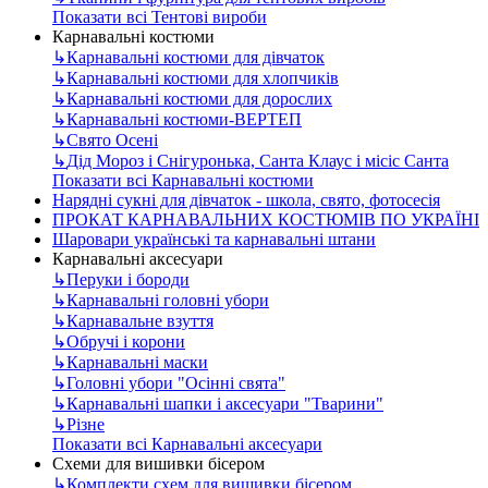
Показати всі Тентові вироби
Карнавальні костюми
↳
Карнавальні костюми для дівчаток
↳
Карнавальні костюми для хлопчиків
↳
Карнавальні костюми для дорослих
↳
Карнавальні костюми-ВЕРТЕП
↳
Свято Осені
↳
Дід Мороз і Снігуронька, Санта Клаус і місіс Санта
Показати всі Карнавальні костюми
Нарядні сукні для дівчаток - школа, свято, фотосесія
ПРОКАТ КАРНАВАЛЬНИХ КОСТЮМІВ ПО УКРАЇНІ
Шаровари українські та карнавальні штани
Карнавальні аксесуари
↳
Перуки і бороди
↳
Карнавальні головні убори
↳
Карнавальне взуття
↳
Обручі і корони
↳
Карнавальні маски
↳
Головні убори "Осінні свята"
↳
Карнавальні шапки і аксесуари "Тварини"
↳
Різне
Показати всі Карнавальні аксесуари
Схеми для вишивки бісером
↳
Комплекти схем для вишивки бісером