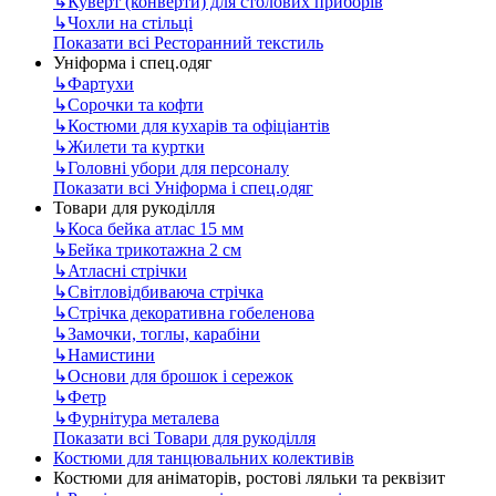
↳
Куверт (конверти) для столових приборів
↳
Чохли на стільці
Показати всі Ресторанний текстиль
Уніформа і спец.одяг
↳
Фартухи
↳
Сорочки та кофти
↳
Костюми для кухарів та офіціантів
↳
Жилети та куртки
↳
Головні убори для персоналу
Показати всі Уніформа і спец.одяг
Товари для рукоділля
↳
Коса бейка атлас 15 мм
↳
Бейка трикотажна 2 см
↳
Атласні стрічки
↳
Світловідбиваюча стрічка
↳
Стрічка декоративна гобеленова
↳
Замочки, тоглы, карабіни
↳
Намистини
↳
Основи для брошок і сережок
↳
Фетр
↳
Фурнітура металева
Показати всі Товари для рукоділля
Костюми для танцювальних колективів
Костюми для аніматорів, ростові ляльки та реквізит