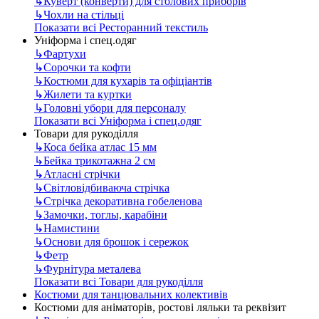
↳
Куверт (конверти) для столових приборів
↳
Чохли на стільці
Показати всі Ресторанний текстиль
Уніформа і спец.одяг
↳
Фартухи
↳
Сорочки та кофти
↳
Костюми для кухарів та офіціантів
↳
Жилети та куртки
↳
Головні убори для персоналу
Показати всі Уніформа і спец.одяг
Товари для рукоділля
↳
Коса бейка атлас 15 мм
↳
Бейка трикотажна 2 см
↳
Атласні стрічки
↳
Світловідбиваюча стрічка
↳
Стрічка декоративна гобеленова
↳
Замочки, тоглы, карабіни
↳
Намистини
↳
Основи для брошок і сережок
↳
Фетр
↳
Фурнітура металева
Показати всі Товари для рукоділля
Костюми для танцювальних колективів
Костюми для аніматорів, ростові ляльки та реквізит