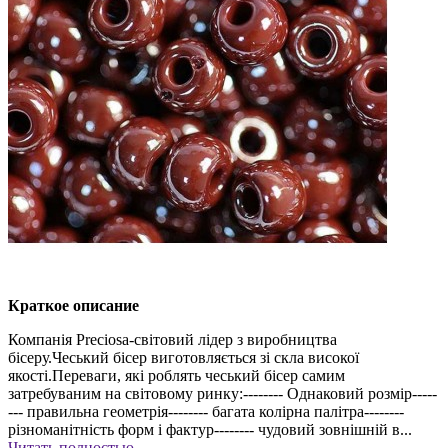
Краткое описание
Компанія Preciosa-світовий лідер з виробництва
бісеру.Чеський бісер виготовляється зі скла високої
якості.Переваги, які роблять чеський бісер самим
затребуваним на світовому ринку:-------- Однаковий розмір-----
--- правильна геометрія-------- багата колірна палітра--------
різноманітність форм і фактур-------- чудовий зовнішній в...
Читать полностью →