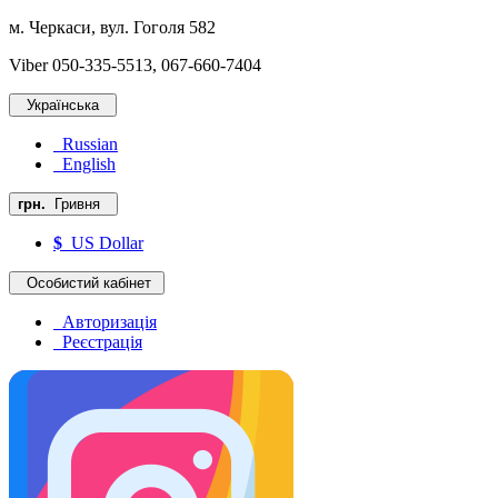
м. Черкаси, вул. Гоголя 582
Viber 050-335-5513, 067-660-7404
Українська
Russian
English
грн.
Гривня
$
US Dollar
Особистий кабінет
Авторизація
Реєстрація