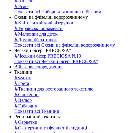
↳
Ангели
↳
Різне
Показати всі Набори для вишивки бісером
Схеми на флізеліні водорозчинному
↳
Квіти та квіткові візерунки
↳
Українські орнаменти
↳
Малюнки для діток
↳
Домашній затишок
Показати всі Схеми на флізеліні водорозчинному
Чеський бісер "PRECIOSA"
↳
Чеський бісер PRECIOSA №10
Показати всі Чеський бісер "PRECIOSA"
Військове спорядження
Тканини
↳
Фатин
↳
Грета
↳
Тканини для ресторанного текстилю
↳
Синтепон
↳
Велюр
↳
Габардин
Показати всі Тканини
Ресторанний текстиль
↳
Серветки
↳
Скатертини та фуршетні спідниці