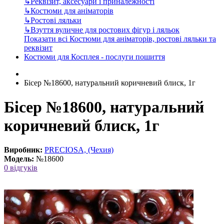
↳
Реквізит, аксесуари і приналежності
↳
Костюми для аніматорів
↳
Ростові ляльки
↳
Взуття вуличне для ростових фігур і ляльок
Показати всі Костюми для аніматорів, ростові ляльки та
реквізит
Костюми для Косплея - послуги пошиття
Бісер №18600, натуральний коричневий блиск, 1г
Бісер №18600, натуральний
коричневий блиск, 1г
Виробник:
PRECIOSA, (Чехия)
Модель:
№18600
0 відгуків