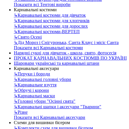
Показати всі Тентові вироби
Карнавальні костюми
↳
Карнавальні костюми для дівчаток
↳
Карнавальні костюми для хлопчиків
↳
Карнавальні костюми для дорослих
↳
Карнавальні костюми-ВЕРТЕП
↳
Свято Осені
↳
Дід Мороз і Снігуронька, Санта Клаус і місіс Санта
Показати всі Карнавальні костюми
Нарядні сукні для дівчаток - школа, свято, фотосесія
ПРОКАТ КАРНАВАЛЬНИХ КОСТЮМІВ ПО УКРАЇНІ
Шаровари українські та карнавальні штани
Карнавальні аксесуари
↳
Перуки і бороди
↳
Карнавальні головні убори
↳
Карнавальне взуття
↳
Обручі і корони
↳
Карнавальні маски
↳
Головні убори "Осінні свята"
↳
Карнавальні шапки і аксесуари "Тварини"
↳
Різне
Показати всі Карнавальні аксесуари
Схеми для вишивки бісером
↳
Комплекти схем для вишивки бісером