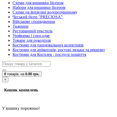
Схеми для вишивки бісером
Набори для вишивки бісером
Схеми на флізеліні водорозчинному
Чеський бісер "PRECIOSA"
Військове спорядження
Тканини
Ресторанний текстиль
Уніформа і спец.одяг
Товари для рукоділля
Костюми для танцювальних колективів
Костюми для аніматорів, ростові ляльки та реквізит
Костюми для Косплея - послуги пошиття
0
товарів,
на
0.00 грн.
×
Кошик замовлень
У кошику порожньо!