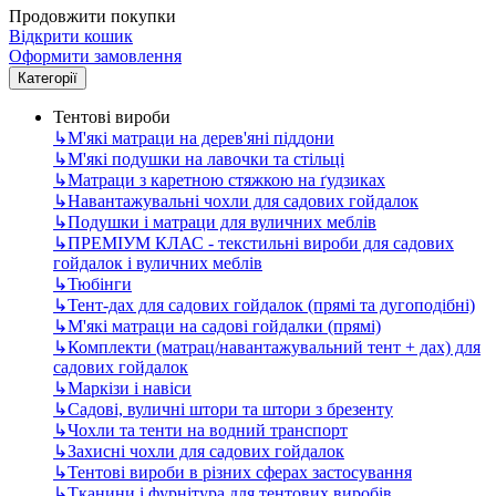
Продовжити покупки
Відкрити кошик
Оформити замовлення
Категорії
Тентові вироби
↳
М'які матраци на дерев'яні піддони
↳
М'які подушки на лавочки та стільці
↳
Матраци з каретною стяжкою на ґудзиках
↳
Навантажувальні чохли для садових гойдалок
↳
Подушки і матраци для вуличних меблів
↳
ПРЕМІУМ КЛАС - текстильні вироби для садових
гойдалок і вуличних меблів
↳
Тюбінги
↳
Тент-дах для садових гойдалок (прямі та дугоподібні)
↳
М'які матраци на садові гойдалки (прямі)
↳
Комплекти (матрац/навантажувальний тент + дах) для
садових гойдалок
↳
Маркізи і навіси
↳
Садові, вуличні штори та штори з брезенту
↳
Чохли та тенти на водний транспорт
↳
Захисні чохли для садових гойдалок
↳
Тентові вироби в різних сферах застосування
↳
Тканини і фурнітура для тентових виробів