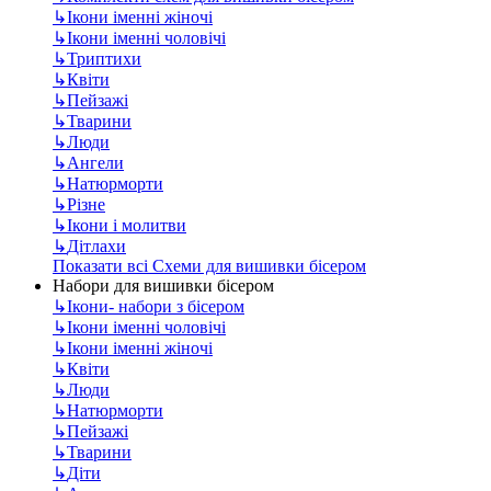
↳
Ікони іменні жіночі
↳
Ікони іменні чоловічі
↳
Триптихи
↳
Квіти
↳
Пейзажі
↳
Тварини
↳
Люди
↳
Ангели
↳
Натюрморти
↳
Різне
↳
Ікони і молитви
↳
Дітлахи
Показати всі Схеми для вишивки бісером
Набори для вишивки бісером
↳
Ікони- набори з бісером
↳
Ікони іменні чоловічі
↳
Ікони іменні жіночі
↳
Квіти
↳
Люди
↳
Натюрморти
↳
Пейзажі
↳
Тварини
↳
Діти