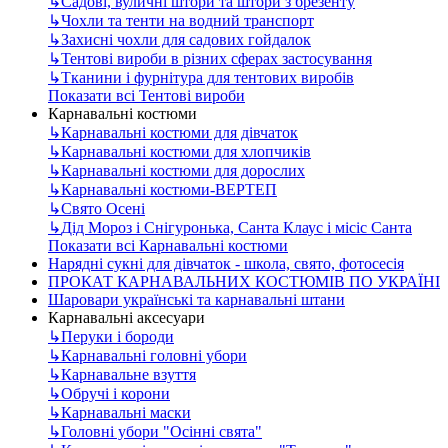
↳
Садові, вуличні штори та штори з брезенту
↳
Чохли та тенти на водний транспорт
↳
Захисні чохли для садових гойдалок
↳
Тентові вироби в різних сферах застосування
↳
Тканини і фурнітура для тентових виробів
Показати всі Тентові вироби
Карнавальні костюми
↳
Карнавальні костюми для дівчаток
↳
Карнавальні костюми для хлопчиків
↳
Карнавальні костюми для дорослих
↳
Карнавальні костюми-ВЕРТЕП
↳
Свято Осені
↳
Дід Мороз і Снігуронька, Санта Клаус і місіс Санта
Показати всі Карнавальні костюми
Нарядні сукні для дівчаток - школа, свято, фотосесія
ПРОКАТ КАРНАВАЛЬНИХ КОСТЮМІВ ПО УКРАЇНІ
Шаровари українські та карнавальні штани
Карнавальні аксесуари
↳
Перуки і бороди
↳
Карнавальні головні убори
↳
Карнавальне взуття
↳
Обручі і корони
↳
Карнавальні маски
↳
Головні убори "Осінні свята"