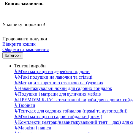
Кошик замовлень
У кошику порожньо!
Продовжити покупки
Відкрити кошик
Оформити замовлення
Категорії
Тентові вироби
↳
М'які матраци на дерев'яні піддони
↳
М'які подушки на лавочки та стільці
↳
Матраци з каретною стяжкою на ґудзиках
↳
Навантажувальні чохли для садових гойдалок
↳
Подушки і матраци для вуличних меблів
↳
ПРЕМІУМ КЛАС - текстильні вироби для садових гойда
↳
Тюбінги
↳
Тент-дах для садових гойдалок (прямі та дугоподібні)
↳
М'які матраци на садові гойдалки (прямі)
↳
Комплекти (матрац/навантажувальний тент + дах) для 
↳
Маркізи і навіси