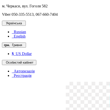
м. Черкаси, вул. Гоголя 582
Viber 050-335-5513, 067-660-7404
Українська
Russian
English
грн.
Гривня
$
US Dollar
Особистий кабінет
Авторизація
Реєстрація