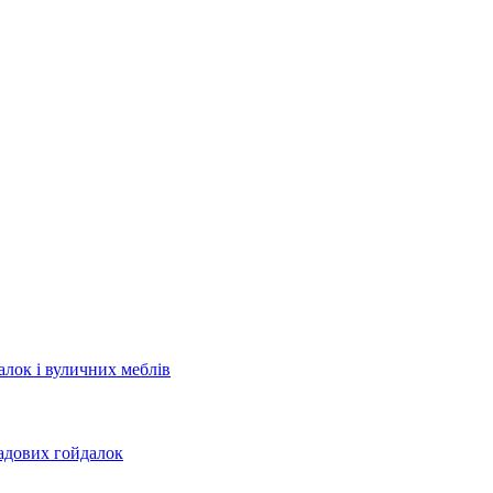
лок і вуличних меблів
садових гойдалок