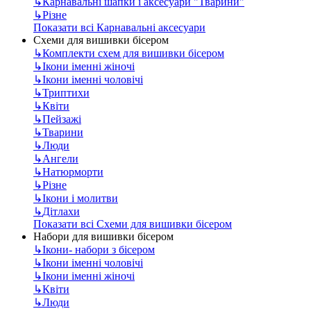
↳
Карнавальні шапки і аксесуари "Тварини"
↳
Різне
Показати всі Карнавальні аксесуари
Схеми для вишивки бісером
↳
Комплекти схем для вишивки бісером
↳
Ікони іменні жіночі
↳
Ікони іменні чоловічі
↳
Триптихи
↳
Квіти
↳
Пейзажі
↳
Тварини
↳
Люди
↳
Ангели
↳
Натюрморти
↳
Різне
↳
Ікони і молитви
↳
Дітлахи
Показати всі Схеми для вишивки бісером
Набори для вишивки бісером
↳
Ікони- набори з бісером
↳
Ікони іменні чоловічі
↳
Ікони іменні жіночі
↳
Квіти
↳
Люди