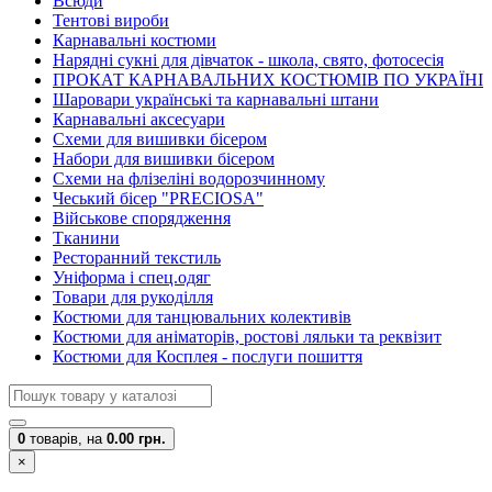
Всюди
Тентові вироби
Карнавальні костюми
Нарядні сукні для дівчаток - школа, свято, фотосесія
ПРОКАТ КАРНАВАЛЬНИХ КОСТЮМІВ ПО УКРАЇНІ
Шаровари українські та карнавальні штани
Карнавальні аксесуари
Схеми для вишивки бісером
Набори для вишивки бісером
Схеми на флізеліні водорозчинному
Чеський бісер "PRECIOSA"
Військове спорядження
Тканини
Ресторанний текстиль
Уніформа і спец.одяг
Товари для рукоділля
Костюми для танцювальних колективів
Костюми для аніматорів, ростові ляльки та реквізит
Костюми для Косплея - послуги пошиття
0
товарів,
на
0.00 грн.
×