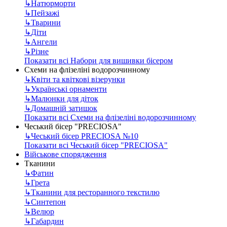
↳
Натюрморти
↳
Пейзажі
↳
Тварини
↳
Діти
↳
Ангели
↳
Різне
Показати всі Набори для вишивки бісером
Схеми на флізеліні водорозчинному
↳
Квіти та квіткові візерунки
↳
Українські орнаменти
↳
Малюнки для діток
↳
Домашній затишок
Показати всі Схеми на флізеліні водорозчинному
Чеський бісер "PRECIOSA"
↳
Чеський бісер PRECIOSA №10
Показати всі Чеський бісер "PRECIOSA"
Військове спорядження
Тканини
↳
Фатин
↳
Грета
↳
Тканини для ресторанного текстилю
↳
Синтепон
↳
Велюр
↳
Габардин