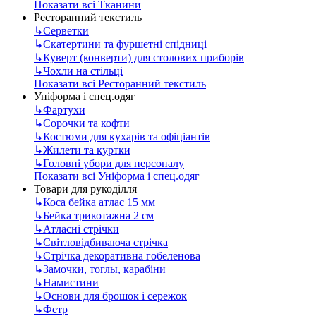
Показати всі Тканини
Ресторанний текстиль
↳
Серветки
↳
Скатертини та фуршетні спідниці
↳
Куверт (конверти) для столових приборів
↳
Чохли на стільці
Показати всі Ресторанний текстиль
Уніформа і спец.одяг
↳
Фартухи
↳
Сорочки та кофти
↳
Костюми для кухарів та офіціантів
↳
Жилети та куртки
↳
Головні убори для персоналу
Показати всі Уніформа і спец.одяг
Товари для рукоділля
↳
Коса бейка атлас 15 мм
↳
Бейка трикотажна 2 см
↳
Атласні стрічки
↳
Світловідбиваюча стрічка
↳
Стрічка декоративна гобеленова
↳
Замочки, тоглы, карабіни
↳
Намистини
↳
Основи для брошок і сережок
↳
Фетр