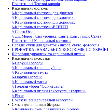
Показати всі Тентові вироби
Карнавальні костюми
↳
Карнавальні костюми для дівчаток
↳
Карнавальні костюми для хлопчиків
↳
Карнавальні костюми для дорослих
↳
Карнавальні костюми-ВЕРТЕП
↳
Свято Осені
↳
Дід Мороз і Снігуронька, Санта Клаус і місіс Санта
Показати всі Карнавальні костюми
Нарядні сукні для дівчаток - школа, свято, фотосесія
ПРОКАТ КАРНАВАЛЬНИХ КОСТЮМІВ ПО УКРАЇНІ
Шаровари українські та карнавальні штани
Карнавальні аксесуари
↳
Перуки і бороди
↳
Карнавальні головні убори
↳
Карнавальне взуття
↳
Обручі і корони
↳
Карнавальні маски
↳
Головні убори "Осінні свята"
↳
Карнавальні шапки і аксесуари "Тварини"
↳
Різне
Показати всі Карнавальні аксесуари
Схеми для вишивки бісером
↳
Комплекти схем для вишивки бісером