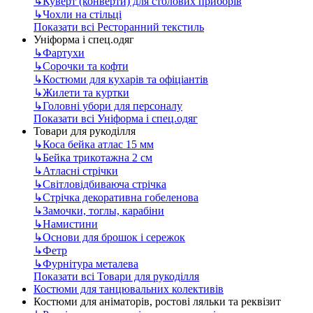
↳
Куверт (конверти) для столових приборів
↳
Чохли на стільці
Показати всі Ресторанний текстиль
Уніформа і спец.одяг
↳
Фартухи
↳
Сорочки та кофти
↳
Костюми для кухарів та офіціантів
↳
Жилети та куртки
↳
Головні убори для персоналу
Показати всі Уніформа і спец.одяг
Товари для рукоділля
↳
Коса бейка атлас 15 мм
↳
Бейка трикотажна 2 см
↳
Атласні стрічки
↳
Світловідбиваюча стрічка
↳
Стрічка декоративна гобеленова
↳
Замочки, тоглы, карабіни
↳
Намистини
↳
Основи для брошок і сережок
↳
Фетр
↳
Фурнітура металева
Показати всі Товари для рукоділля
Костюми для танцювальних колективів
Костюми для аніматорів, ростові ляльки та реквізит