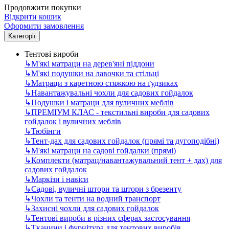
Продовжити покупки
Відкрити кошик
Оформити замовлення
Категорії
Тентові вироби
↳
М'які матраци на дерев'яні піддони
↳
М'які подушки на лавочки та стільці
↳
Матраци з каретною стяжкою на ґудзиках
↳
Навантажувальні чохли для садових гойдалок
↳
Подушки і матраци для вуличних меблів
↳
ПРЕМІУМ КЛАС - текстильні вироби для садових
гойдалок і вуличних меблів
↳
Тюбінги
↳
Тент-дах для садових гойдалок (прямі та дугоподібні)
↳
М'які матраци на садові гойдалки (прямі)
↳
Комплекти (матрац/навантажувальний тент + дах) для
садових гойдалок
↳
Маркізи і навіси
↳
Садові, вуличні штори та штори з брезенту
↳
Чохли та тенти на водний транспорт
↳
Захисні чохли для садових гойдалок
↳
Тентові вироби в різних сферах застосування
↳
Тканини і фурнітура для тентових виробів