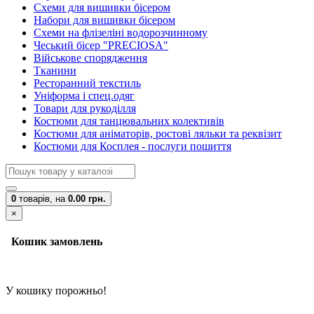
Схеми для вишивки бісером
Набори для вишивки бісером
Схеми на флізеліні водорозчинному
Чеський бісер "PRECIOSA"
Військове спорядження
Тканини
Ресторанний текстиль
Уніформа і спец.одяг
Товари для рукоділля
Костюми для танцювальних колективів
Костюми для аніматорів, ростові ляльки та реквізит
Костюми для Косплея - послуги пошиття
0
товарів,
на
0.00 грн.
×
Кошик замовлень
У кошику порожньо!