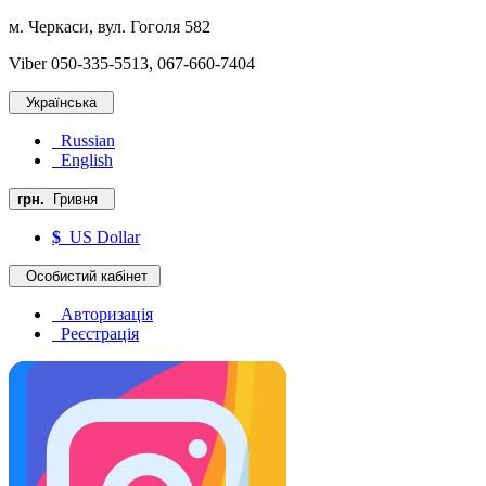
м. Черкаси, вул. Гоголя 582
Viber 050-335-5513, 067-660-7404
Українська
Russian
English
грн.
Гривня
$
US Dollar
Особистий кабінет
Авторизація
Реєстрація