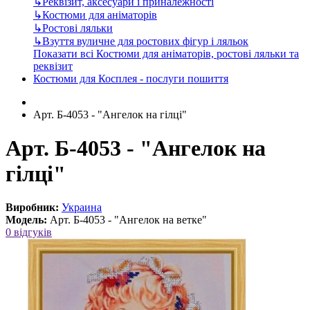
↳
Реквізит, аксесуари і приналежності
↳
Костюми для аніматорів
↳
Ростові ляльки
↳
Взуття вуличне для ростових фігур і ляльок
Показати всі Костюми для аніматорів, ростові ляльки та
реквізит
Костюми для Косплея - послуги пошиття
Арт. Б-4053 - "Ангелок на гілці"
Арт. Б-4053 - "Ангелок на
гілці"
Виробник:
Украина
Модель:
Арт. Б-4053 - "Ангелок на ветке"
0 відгуків