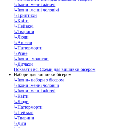
↳
Ікони іменні жіночі
↳
Ікони іменні чоловічі
↳
Триптихи
↳
Квіти
↳
Пейзажі
↳
Тварини
↳
Люди
↳
Ангели
↳
Натюрморти
↳
Різне
↳
Ікони і молитви
↳
Дітлахи
Показати всі Схеми для вишивки бісером
Набори для вишивки бісером
↳
Ікони- набори з бісером
↳
Ікони іменні чоловічі
↳
Ікони іменні жіночі
↳
Квіти
↳
Люди
↳
Натюрморти
↳
Пейзажі
↳
Тварини
↳
Діти