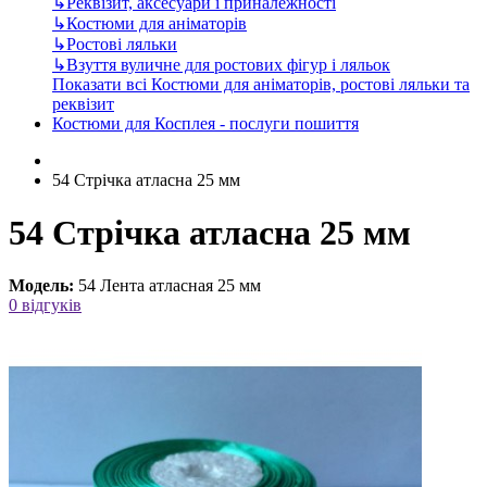
↳
Реквізит, аксесуари і приналежності
↳
Костюми для аніматорів
↳
Ростові ляльки
↳
Взуття вуличне для ростових фігур і ляльок
Показати всі Костюми для аніматорів, ростові ляльки та
реквізит
Костюми для Косплея - послуги пошиття
54 Стрічка атласна 25 мм
54 Стрічка атласна 25 мм
Модель:
54 Лента атласная 25 мм
0 відгуків