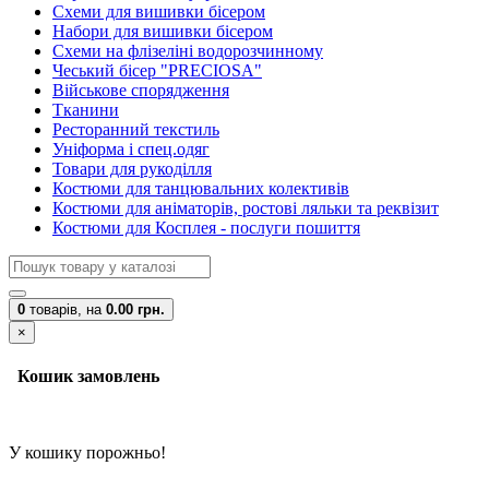
Схеми для вишивки бісером
Набори для вишивки бісером
Схеми на флізеліні водорозчинному
Чеський бісер "PRECIOSA"
Військове спорядження
Тканини
Ресторанний текстиль
Уніформа і спец.одяг
Товари для рукоділля
Костюми для танцювальних колективів
Костюми для аніматорів, ростові ляльки та реквізит
Костюми для Косплея - послуги пошиття
0
товарів,
на
0.00 грн.
×
Кошик замовлень
У кошику порожньо!