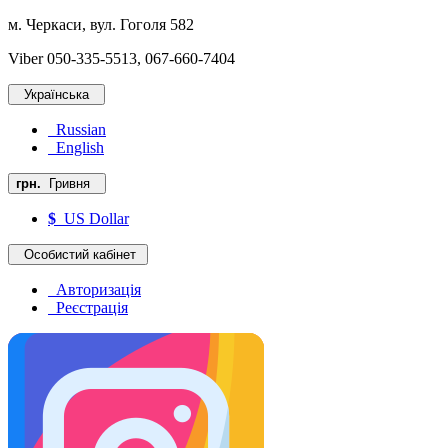
м. Черкаси, вул. Гоголя 582
Viber 050-335-5513, 067-660-7404
Українська
Russian
English
грн.
Гривня
$
US Dollar
Особистий кабінет
Авторизація
Реєстрація