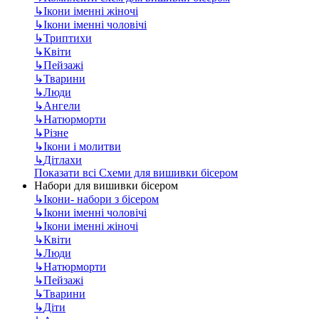
↳
Ікони іменні жіночі
↳
Ікони іменні чоловічі
↳
Триптихи
↳
Квіти
↳
Пейзажі
↳
Тварини
↳
Люди
↳
Ангели
↳
Натюрморти
↳
Різне
↳
Ікони і молитви
↳
Дітлахи
Показати всі Схеми для вишивки бісером
Набори для вишивки бісером
↳
Ікони- набори з бісером
↳
Ікони іменні чоловічі
↳
Ікони іменні жіночі
↳
Квіти
↳
Люди
↳
Натюрморти
↳
Пейзажі
↳
Тварини
↳
Діти