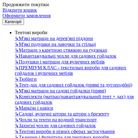
Продовжити покупки
Відкрити кошик
Оформити замовлення
Категорії
Тентові вироби
↳
М'які матраци на дерев'яні піддони
↳
М'які подушки на лавочки та стільці
↳
Матраци з каретною стяжкою на ґудзиках
↳
Навантажувальні чохли для садових гойдалок
↳
Подушки і матраци для вуличних меблів
↳
ПРЕМІУМ КЛАС - текстильні вироби для садових
гойдалок і вуличних меблів
↳
Тюбінги
↳
Тент-дах для садових гойдалок (прямі та дугоподібні)
↳
М'які матраци на садові гойдалки (прямі)
↳
Комплекти (матрац/навантажувальний тент + дах) для
садових гойдалок
↳
Маркізи і навіси
↳
Садові, вуличні штори та штори з брезенту
↳
Чохли та тенти на водний транспорт
↳
Захисні чохли для садових гойдалок
↳
Тентові вироби в різних сферах застосування
↳
Тканини і фурнітура для тентових виробів