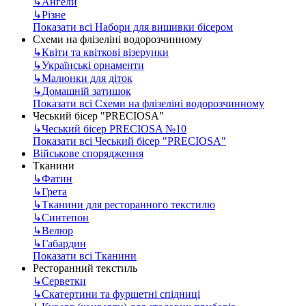
↳
Ангели
↳
Різне
Показати всі Набори для вишивки бісером
Схеми на флізеліні водорозчинному
↳
Квіти та квіткові візерунки
↳
Українські орнаменти
↳
Малюнки для діток
↳
Домашній затишок
Показати всі Схеми на флізеліні водорозчинному
Чеський бісер "PRECIOSA"
↳
Чеський бісер PRECIOSA №10
Показати всі Чеський бісер "PRECIOSA"
Військове спорядження
Тканини
↳
Фатин
↳
Грета
↳
Тканини для ресторанного текстилю
↳
Синтепон
↳
Велюр
↳
Габардин
Показати всі Тканини
Ресторанний текстиль
↳
Серветки
↳
Скатертини та фуршетні спідниці