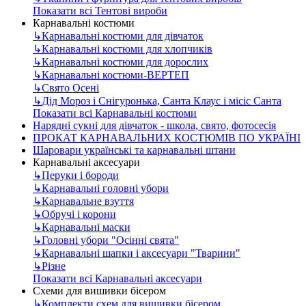
Показати всі Тентові вироби
Карнавальні костюми
↳
Карнавальні костюми для дівчаток
↳
Карнавальні костюми для хлопчиків
↳
Карнавальні костюми для дорослих
↳
Карнавальні костюми-ВЕРТЕП
↳
Свято Осені
↳
Дід Мороз і Снігуронька, Санта Клаус і місіс Санта
Показати всі Карнавальні костюми
Нарядні сукні для дівчаток - школа, свято, фотосесія
ПРОКАТ КАРНАВАЛЬНИХ КОСТЮМІВ ПО УКРАЇНІ
Шаровари українські та карнавальні штани
Карнавальні аксесуари
↳
Перуки і бороди
↳
Карнавальні головні убори
↳
Карнавальне взуття
↳
Обручі і корони
↳
Карнавальні маски
↳
Головні убори "Осінні свята"
↳
Карнавальні шапки і аксесуари "Тварини"
↳
Різне
Показати всі Карнавальні аксесуари
Схеми для вишивки бісером
↳
Комплекти схем для вишивки бісером