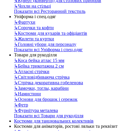
↳
Куверт (конверти) для столових приборів
↳
Чохли на стільці
Показати всі Ресторанний текстиль
Уніформа і спец.одяг
↳
Фартухи
↳
Сорочки та кофти
↳
Костюми для кухарів та офіціантів
↳
Жилети та куртки
↳
Головні убори для персоналу
Показати всі Уніформа і спец.одяг
Товари для рукоділля
↳
Коса бейка атлас 15 мм
↳
Бейка трикотажна 2 см
↳
Атласні стрічки
↳
Світловідбиваюча стрічка
↳
Стрічка декоративна гобеленова
↳
Замочки, тоглы, карабіни
↳
Намистини
↳
Основи для брошок і сережок
↳
Фетр
↳
Фурнітура металева
Показати всі Товари для рукоділля
Костюми для танцювальних колективів
Костюми для аніматорів, ростові ляльки та реквізит