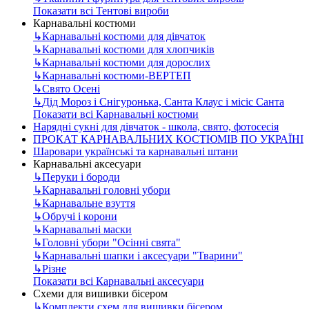
Показати всі Тентові вироби
Карнавальні костюми
↳
Карнавальні костюми для дівчаток
↳
Карнавальні костюми для хлопчиків
↳
Карнавальні костюми для дорослих
↳
Карнавальні костюми-ВЕРТЕП
↳
Свято Осені
↳
Дід Мороз і Снігуронька, Санта Клаус і місіс Санта
Показати всі Карнавальні костюми
Нарядні сукні для дівчаток - школа, свято, фотосесія
ПРОКАТ КАРНАВАЛЬНИХ КОСТЮМІВ ПО УКРАЇНІ
Шаровари українські та карнавальні штани
Карнавальні аксесуари
↳
Перуки і бороди
↳
Карнавальні головні убори
↳
Карнавальне взуття
↳
Обручі і корони
↳
Карнавальні маски
↳
Головні убори "Осінні свята"
↳
Карнавальні шапки і аксесуари "Тварини"
↳
Різне
Показати всі Карнавальні аксесуари
Схеми для вишивки бісером
↳
Комплекти схем для вишивки бісером