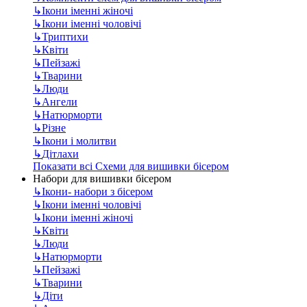
↳
Ікони іменні жіночі
↳
Ікони іменні чоловічі
↳
Триптихи
↳
Квіти
↳
Пейзажі
↳
Тварини
↳
Люди
↳
Ангели
↳
Натюрморти
↳
Різне
↳
Ікони і молитви
↳
Дітлахи
Показати всі Схеми для вишивки бісером
Набори для вишивки бісером
↳
Ікони- набори з бісером
↳
Ікони іменні чоловічі
↳
Ікони іменні жіночі
↳
Квіти
↳
Люди
↳
Натюрморти
↳
Пейзажі
↳
Тварини
↳
Діти