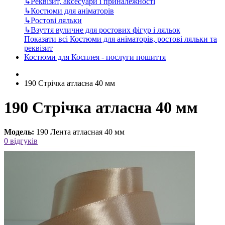
↳
Реквізит, аксесуари і приналежності
↳
Костюми для аніматорів
↳
Ростові ляльки
↳
Взуття вуличне для ростових фігур і ляльок
Показати всі Костюми для аніматорів, ростові ляльки та
реквізит
Костюми для Косплея - послуги пошиття
190 Стрічка атласна 40 мм
190 Стрічка атласна 40 мм
Модель:
190 Лента атласная 40 мм
0 відгуків