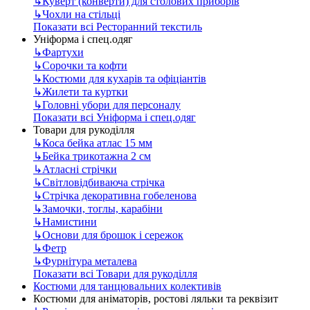
↳
Куверт (конверти) для столових приборів
↳
Чохли на стільці
Показати всі Ресторанний текстиль
Уніформа і спец.одяг
↳
Фартухи
↳
Сорочки та кофти
↳
Костюми для кухарів та офіціантів
↳
Жилети та куртки
↳
Головні убори для персоналу
Показати всі Уніформа і спец.одяг
Товари для рукоділля
↳
Коса бейка атлас 15 мм
↳
Бейка трикотажна 2 см
↳
Атласні стрічки
↳
Світловідбиваюча стрічка
↳
Стрічка декоративна гобеленова
↳
Замочки, тоглы, карабіни
↳
Намистини
↳
Основи для брошок і сережок
↳
Фетр
↳
Фурнітура металева
Показати всі Товари для рукоділля
Костюми для танцювальних колективів
Костюми для аніматорів, ростові ляльки та реквізит