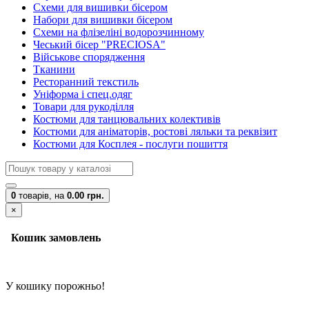
Схеми для вишивки бісером
Набори для вишивки бісером
Схеми на флізеліні водорозчинному
Чеський бісер "PRECIOSA"
Військове спорядження
Тканини
Ресторанний текстиль
Уніформа і спец.одяг
Товари для рукоділля
Костюми для танцювальних колективів
Костюми для аніматорів, ростові ляльки та реквізит
Костюми для Косплея - послуги пошиття
0
товарів,
на
0.00 грн.
×
Кошик замовлень
У кошику порожньо!