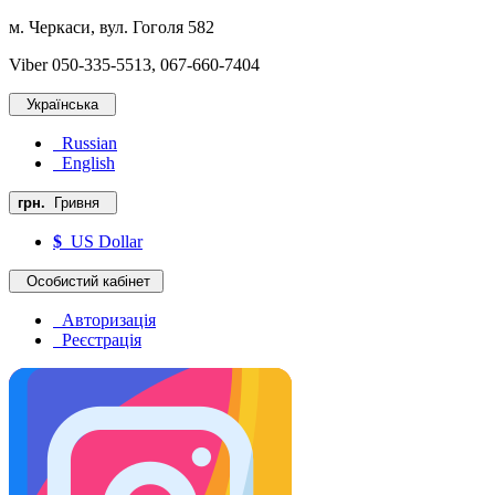
м. Черкаси, вул. Гоголя 582
Viber 050-335-5513, 067-660-7404
Українська
Russian
English
грн.
Гривня
$
US Dollar
Особистий кабінет
Авторизація
Реєстрація