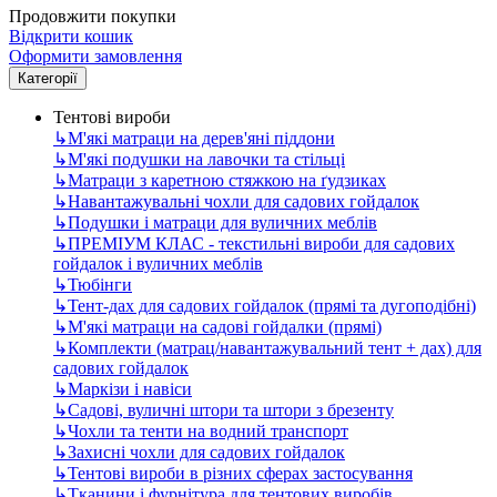
Продовжити покупки
Відкрити кошик
Оформити замовлення
Категорії
Тентові вироби
↳
М'які матраци на дерев'яні піддони
↳
М'які подушки на лавочки та стільці
↳
Матраци з каретною стяжкою на ґудзиках
↳
Навантажувальні чохли для садових гойдалок
↳
Подушки і матраци для вуличних меблів
↳
ПРЕМІУМ КЛАС - текстильні вироби для садових
гойдалок і вуличних меблів
↳
Тюбінги
↳
Тент-дах для садових гойдалок (прямі та дугоподібні)
↳
М'які матраци на садові гойдалки (прямі)
↳
Комплекти (матрац/навантажувальний тент + дах) для
садових гойдалок
↳
Маркізи і навіси
↳
Садові, вуличні штори та штори з брезенту
↳
Чохли та тенти на водний транспорт
↳
Захисні чохли для садових гойдалок
↳
Тентові вироби в різних сферах застосування
↳
Тканини і фурнітура для тентових виробів