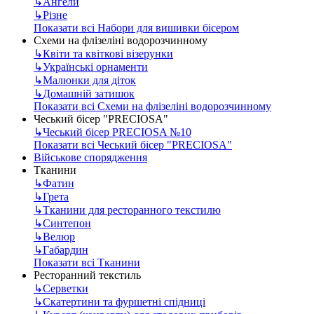
↳
Ангели
↳
Різне
Показати всі Набори для вишивки бісером
Схеми на флізеліні водорозчинному
↳
Квіти та квіткові візерунки
↳
Українські орнаменти
↳
Малюнки для діток
↳
Домашній затишок
Показати всі Схеми на флізеліні водорозчинному
Чеський бісер "PRECIOSA"
↳
Чеський бісер PRECIOSA №10
Показати всі Чеський бісер "PRECIOSA"
Військове спорядження
Тканини
↳
Фатин
↳
Грета
↳
Тканини для ресторанного текстилю
↳
Синтепон
↳
Велюр
↳
Габардин
Показати всі Тканини
Ресторанний текстиль
↳
Серветки
↳
Скатертини та фуршетні спідниці