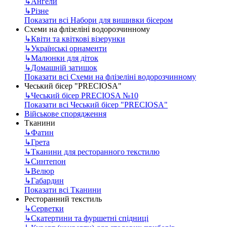
↳
Ангели
↳
Різне
Показати всі Набори для вишивки бісером
Схеми на флізеліні водорозчинному
↳
Квіти та квіткові візерунки
↳
Українські орнаменти
↳
Малюнки для діток
↳
Домашній затишок
Показати всі Схеми на флізеліні водорозчинному
Чеський бісер "PRECIOSA"
↳
Чеський бісер PRECIOSA №10
Показати всі Чеський бісер "PRECIOSA"
Військове спорядження
Тканини
↳
Фатин
↳
Грета
↳
Тканини для ресторанного текстилю
↳
Синтепон
↳
Велюр
↳
Габардин
Показати всі Тканини
Ресторанний текстиль
↳
Серветки
↳
Скатертини та фуршетні спідниці