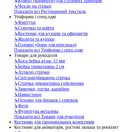
↳
Куверт (конверти) для столових приборів
↳
Чохли на стільці
Показати всі Ресторанний текстиль
Уніформа і спец.одяг
↳
Фартухи
↳
Сорочки та кофти
↳
Костюми для кухарів та офіціантів
↳
Жилети та куртки
↳
Головні убори для персоналу
Показати всі Уніформа і спец.одяг
Товари для рукоділля
↳
Коса бейка атлас 15 мм
↳
Бейка трикотажна 2 см
↳
Атласні стрічки
↳
Світловідбиваюча стрічка
↳
Стрічка декоративна гобеленова
↳
Замочки, тоглы, карабіни
↳
Намистини
↳
Основи для брошок і сережок
↳
Фетр
↳
Фурнітура металева
Показати всі Товари для рукоділля
Костюми для танцювальних колективів
Костюми для аніматорів, ростові ляльки та реквізит