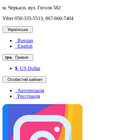
м. Черкаси, вул. Гоголя 582
Viber 050-335-5513, 067-660-7404
Українська
Russian
English
грн.
Гривня
$
US Dollar
Особистий кабінет
Авторизація
Реєстрація