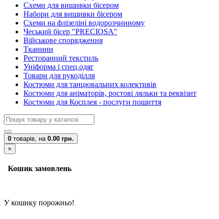
Схеми для вишивки бісером
Набори для вишивки бісером
Схеми на флізеліні водорозчинному
Чеський бісер "PRECIOSA"
Військове спорядження
Тканини
Ресторанний текстиль
Уніформа і спец.одяг
Товари для рукоділля
Костюми для танцювальних колективів
Костюми для аніматорів, ростові ляльки та реквізит
Костюми для Косплея - послуги пошиття
0
товарів,
на
0.00 грн.
×
Кошик замовлень
У кошику порожньо!