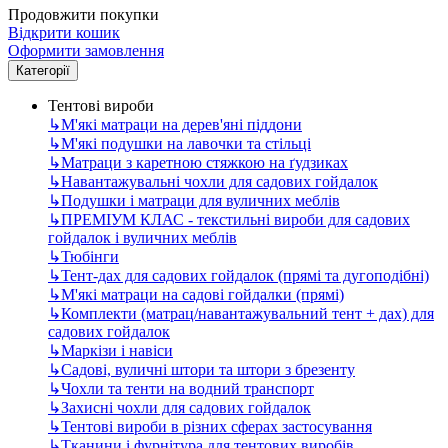
Продовжити покупки
Відкрити кошик
Оформити замовлення
Категорії
Тентові вироби
↳
М'які матраци на дерев'яні піддони
↳
М'які подушки на лавочки та стільці
↳
Матраци з каретною стяжкою на ґудзиках
↳
Навантажувальні чохли для садових гойдалок
↳
Подушки і матраци для вуличних меблів
↳
ПРЕМІУМ КЛАС - текстильні вироби для садових
гойдалок і вуличних меблів
↳
Тюбінги
↳
Тент-дах для садових гойдалок (прямі та дугоподібні)
↳
М'які матраци на садові гойдалки (прямі)
↳
Комплекти (матрац/навантажувальний тент + дах) для
садових гойдалок
↳
Маркізи і навіси
↳
Садові, вуличні штори та штори з брезенту
↳
Чохли та тенти на водний транспорт
↳
Захисні чохли для садових гойдалок
↳
Тентові вироби в різних сферах застосування
↳
Тканини і фурнітура для тентових виробів