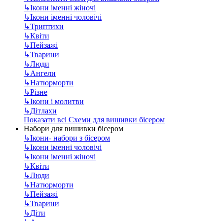
↳
Ікони іменні жіночі
↳
Ікони іменні чоловічі
↳
Триптихи
↳
Квіти
↳
Пейзажі
↳
Тварини
↳
Люди
↳
Ангели
↳
Натюрморти
↳
Різне
↳
Ікони і молитви
↳
Дітлахи
Показати всі Схеми для вишивки бісером
Набори для вишивки бісером
↳
Ікони- набори з бісером
↳
Ікони іменні чоловічі
↳
Ікони іменні жіночі
↳
Квіти
↳
Люди
↳
Натюрморти
↳
Пейзажі
↳
Тварини
↳
Діти