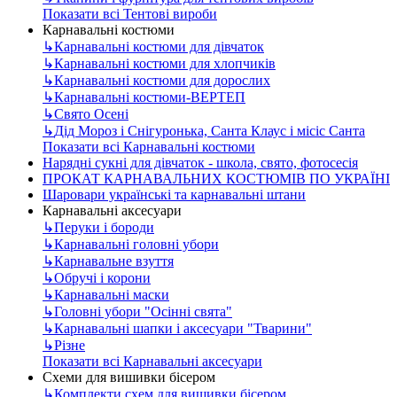
Показати всі Тентові вироби
Карнавальні костюми
↳
Карнавальні костюми для дівчаток
↳
Карнавальні костюми для хлопчиків
↳
Карнавальні костюми для дорослих
↳
Карнавальні костюми-ВЕРТЕП
↳
Свято Осені
↳
Дід Мороз і Снігуронька, Санта Клаус і місіс Санта
Показати всі Карнавальні костюми
Нарядні сукні для дівчаток - школа, свято, фотосесія
ПРОКАТ КАРНАВАЛЬНИХ КОСТЮМІВ ПО УКРАЇНІ
Шаровари українські та карнавальні штани
Карнавальні аксесуари
↳
Перуки і бороди
↳
Карнавальні головні убори
↳
Карнавальне взуття
↳
Обручі і корони
↳
Карнавальні маски
↳
Головні убори "Осінні свята"
↳
Карнавальні шапки і аксесуари "Тварини"
↳
Різне
Показати всі Карнавальні аксесуари
Схеми для вишивки бісером
↳
Комплекти схем для вишивки бісером