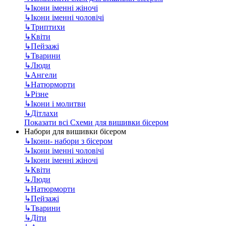
↳
Ікони іменні жіночі
↳
Ікони іменні чоловічі
↳
Триптихи
↳
Квіти
↳
Пейзажі
↳
Тварини
↳
Люди
↳
Ангели
↳
Натюрморти
↳
Різне
↳
Ікони і молитви
↳
Дітлахи
Показати всі Схеми для вишивки бісером
Набори для вишивки бісером
↳
Ікони- набори з бісером
↳
Ікони іменні чоловічі
↳
Ікони іменні жіночі
↳
Квіти
↳
Люди
↳
Натюрморти
↳
Пейзажі
↳
Тварини
↳
Діти