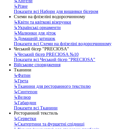
↳
Ангели
↳
Різне
Показати всі Набори для вишивки бісером
Схеми на флізеліні водорозчинному
↳
Квіти та квіткові візерунки
↳
Українські орнаменти
↳
Малюнки для діток
↳
Домашній затишок
Показати всі Схеми на флізеліні водорозчинному
Чеський бісер "PRECIOSA"
↳
Чеський бісер PRECIOSA №10
Показати всі Чеський бісер "PRECIOSA"
Військове спорядження
Тканини
↳
Фатин
↳
Грета
↳
Тканини для ресторанного текстилю
↳
Синтепон
↳
Велюр
↳
Габардин
Показати всі Тканини
Ресторанний текстиль
↳
Серветки
↳
Скатертини та фуршетні спідниці