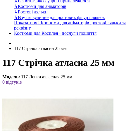
↳
Реквізит, аксесуари і приналежності
↳
Костюми для аніматорів
↳
Ростові ляльки
↳
Взуття вуличне для ростових фігур і ляльок
Показати всі Костюми для аніматорів, ростові ляльки та
реквізит
Костюми для Косплея - послуги пошиття
117 Стрічка атласна 25 мм
117 Стрічка атласна 25 мм
Модель:
117 Лента атласная 25 мм
0 відгуків