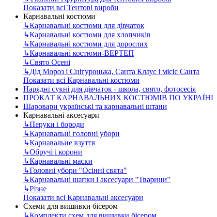
Показати всі Тентові вироби
Карнавальні костюми
↳
Карнавальні костюми для дівчаток
↳
Карнавальні костюми для хлопчиків
↳
Карнавальні костюми для дорослих
↳
Карнавальні костюми-ВЕРТЕП
↳
Свято Осені
↳
Дід Мороз і Снігуронька, Санта Клаус і місіс Санта
Показати всі Карнавальні костюми
Нарядні сукні для дівчаток - школа, свято, фотосесія
ПРОКАТ КАРНАВАЛЬНИХ КОСТЮМІВ ПО УКРАЇНІ
Шаровари українські та карнавальні штани
Карнавальні аксесуари
↳
Перуки і бороди
↳
Карнавальні головні убори
↳
Карнавальне взуття
↳
Обручі і корони
↳
Карнавальні маски
↳
Головні убори "Осінні свята"
↳
Карнавальні шапки і аксесуари "Тварини"
↳
Різне
Показати всі Карнавальні аксесуари
Схеми для вишивки бісером
↳
Комплекти схем для вишивки бісером