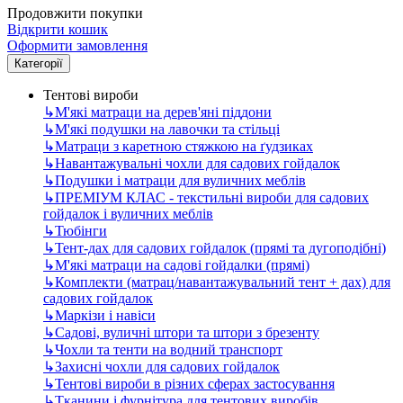
Продовжити покупки
Відкрити кошик
Оформити замовлення
Категорії
Тентові вироби
↳
М'які матраци на дерев'яні піддони
↳
М'які подушки на лавочки та стільці
↳
Матраци з каретною стяжкою на ґудзиках
↳
Навантажувальні чохли для садових гойдалок
↳
Подушки і матраци для вуличних меблів
↳
ПРЕМІУМ КЛАС - текстильні вироби для садових
гойдалок і вуличних меблів
↳
Тюбінги
↳
Тент-дах для садових гойдалок (прямі та дугоподібні)
↳
М'які матраци на садові гойдалки (прямі)
↳
Комплекти (матрац/навантажувальний тент + дах) для
садових гойдалок
↳
Маркізи і навіси
↳
Садові, вуличні штори та штори з брезенту
↳
Чохли та тенти на водний транспорт
↳
Захисні чохли для садових гойдалок
↳
Тентові вироби в різних сферах застосування
↳
Тканини і фурнітура для тентових виробів