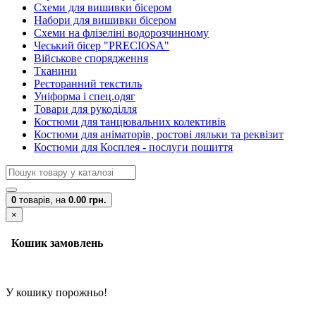
Схеми для вишивки бісером
Набори для вишивки бісером
Схеми на флізеліні водорозчинному
Чеський бісер "PRECIOSA"
Військове спорядження
Тканини
Ресторанний текстиль
Уніформа і спец.одяг
Товари для рукоділля
Костюми для танцювальних колективів
Костюми для аніматорів, ростові ляльки та реквізит
Костюми для Косплея - послуги пошиття
0
товарів,
на
0.00 грн.
×
Кошик замовлень
У кошику порожньо!