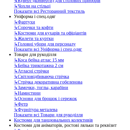
↳
Куверт (конверти) для столових приборів
↳
Чохли на стільці
Показати всі Ресторанний текстиль
Уніформа і спец.одяг
↳
Фартухи
↳
Сорочки та кофти
↳
Костюми для кухарів та офіціантів
↳
Жилети та куртки
↳
Головні убори для персоналу
Показати всі Уніформа і спец.одяг
Товари для рукоділля
↳
Коса бейка атлас 15 мм
↳
Бейка трикотажна 2 см
↳
Атласні стрічки
↳
Світловідбиваюча стрічка
↳
Стрічка декоративна гобеленова
↳
Замочки, тоглы, карабіни
↳
Намистини
↳
Основи для брошок і сережок
↳
Фетр
↳
Фурнітура металева
Показати всі Товари для рукоділля
Костюми для танцювальних колективів
Костюми для аніматорів, ростові ляльки та реквізит