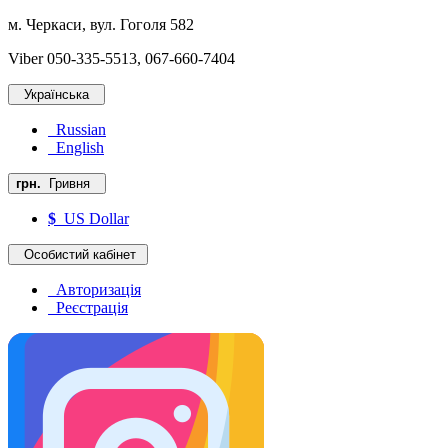
м. Черкаси, вул. Гоголя 582
Viber 050-335-5513, 067-660-7404
Українська
Russian
English
грн.
Гривня
$
US Dollar
Особистий кабінет
Авторизація
Реєстрація