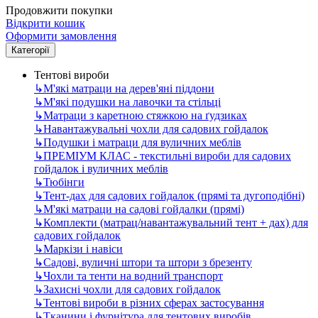
Продовжити покупки
Відкрити кошик
Оформити замовлення
Категорії
Тентові вироби
↳
М'які матраци на дерев'яні піддони
↳
М'які подушки на лавочки та стільці
↳
Матраци з каретною стяжкою на ґудзиках
↳
Навантажувальні чохли для садових гойдалок
↳
Подушки і матраци для вуличних меблів
↳
ПРЕМІУМ КЛАС - текстильні вироби для садових
гойдалок і вуличних меблів
↳
Тюбінги
↳
Тент-дах для садових гойдалок (прямі та дугоподібні)
↳
М'які матраци на садові гойдалки (прямі)
↳
Комплекти (матрац/навантажувальний тент + дах) для
садових гойдалок
↳
Маркізи і навіси
↳
Садові, вуличні штори та штори з брезенту
↳
Чохли та тенти на водний транспорт
↳
Захисні чохли для садових гойдалок
↳
Тентові вироби в різних сферах застосування
↳
Тканини і фурнітура для тентових виробів