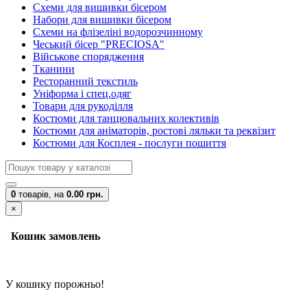
Схеми для вишивки бісером
Набори для вишивки бісером
Схеми на флізеліні водорозчинному
Чеський бісер "PRECIOSA"
Військове спорядження
Тканини
Ресторанний текстиль
Уніформа і спец.одяг
Товари для рукоділля
Костюми для танцювальних колективів
Костюми для аніматорів, ростові ляльки та реквізит
Костюми для Косплея - послуги пошиття
0
товарів,
на
0.00 грн.
×
Кошик замовлень
У кошику порожньо!