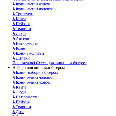
↳
Ікони іменні жіночі
↳
Ікони іменні чоловічі
↳
Триптихи
↳
Квіти
↳
Пейзажі
↳
Тварини
↳
Люди
↳
Ангели
↳
Натюрморти
↳
Різне
↳
Ікони і молитви
↳
Дітлахи
Показати всі Схеми для вишивки бісером
Набори для вишивки бісером
↳
Ікони- набори з бісером
↳
Ікони іменні чоловічі
↳
Ікони іменні жіночі
↳
Квіти
↳
Люди
↳
Натюрморти
↳
Пейзажі
↳
Тварини
↳
Діти