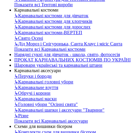
Показати всі Тентові вироби
Карнавальні костюми
↳
Карнавальні костюми для дівчаток
↳
Карнавальні костюми для хлопчиків
↳
Карнавальні костюми для дорослих
↳
Карнавальні костюми-ВЕРТЕП
↳
Свято Осені
↳
Дід Мороз і Снігуронька, Санта Клаус і місіс Санта
Показати всі Карнавальні костюми
Нарядні сукні для дівчаток - школа, свято, фотосесія
ПРОКАТ КАРНАВАЛЬНИХ КОСТЮМІВ ПО УКРАЇНІ
Шаровари українські та карнавальні штани
Карнавальні аксесуари
↳
Перуки і бороди
↳
Карнавальні головні убори
↳
Карнавальне взуття
↳
Обручі і корони
↳
Карнавальні маски
↳
Головні убори "Осінні свята"
↳
Карнавальні шапки і аксесуари "Тварини"
↳
Різне
Показати всі Карнавальні аксесуари
Схеми для вишивки бісером
↳
Комплекти схем для вишивки бісером