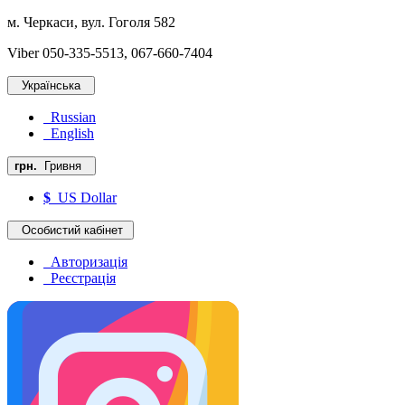
м. Черкаси, вул. Гоголя 582
Viber 050-335-5513, 067-660-7404
Українська
Russian
English
грн.
Гривня
$
US Dollar
Особистий кабінет
Авторизація
Реєстрація