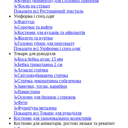
↳
Куверт (конверти) для столових приборів
↳
Чохли на стільці
Показати всі Ресторанний текстиль
Уніформа і спец.одяг
↳
Фартухи
↳
Сорочки та кофти
↳
Костюми для кухарів та офіціантів
↳
Жилети та куртки
↳
Головні убори для персоналу
Показати всі Уніформа і спец.одяг
Товари для рукоділля
↳
Коса бейка атлас 15 мм
↳
Бейка трикотажна 2 см
↳
Атласні стрічки
↳
Світловідбиваюча стрічка
↳
Стрічка декоративна гобеленова
↳
Замочки, тоглы, карабіни
↳
Намистини
↳
Основи для брошок і сережок
↳
Фетр
↳
Фурнітура металева
Показати всі Товари для рукоділля
Костюми для танцювальних колективів
Костюми для аніматорів, ростові ляльки та реквізит