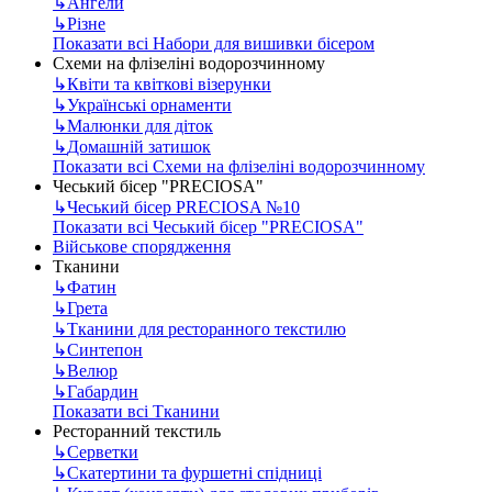
↳
Ангели
↳
Різне
Показати всі Набори для вишивки бісером
Схеми на флізеліні водорозчинному
↳
Квіти та квіткові візерунки
↳
Українські орнаменти
↳
Малюнки для діток
↳
Домашній затишок
Показати всі Схеми на флізеліні водорозчинному
Чеський бісер "PRECIOSA"
↳
Чеський бісер PRECIOSA №10
Показати всі Чеський бісер "PRECIOSA"
Військове спорядження
Тканини
↳
Фатин
↳
Грета
↳
Тканини для ресторанного текстилю
↳
Синтепон
↳
Велюр
↳
Габардин
Показати всі Тканини
Ресторанний текстиль
↳
Серветки
↳
Скатертини та фуршетні спідниці