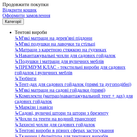
Продовжити покупки
Відкрити кошик
Оформити замовлення
Категорії
Тентові вироби
↳
М'які матраци на дерев'яні піддони
↳
М'які подушки на лавочки та стільці
↳
Матраци з каретною стяжкою на ґудзиках
↳
Навантажувальні чохли для садових гойдалок
↳
Подушки і матраци для вуличних меблів
↳
ПРЕМІУМ КЛАС - текстильні вироби для садових
гойдалок і вуличних меблів
↳
Тюбінги
↳
Тент-дах для садових гойдалок (прямі та дугоподібні)
↳
М'які матраци на садові гойдалки (прямі)
↳
Комплекти (матрац/навантажувальний тент + дах) для
садових гойдалок
↳
Маркізи і навіси
↳
Садові, вуличні штори та штори з брезенту
↳
Чохли та тенти на водний транспорт
↳
Захисні чохли для садових гойдалок
↳
Тентові вироби в різних сферах застосування
↳
Тканини і фурнітура для тентових виробів