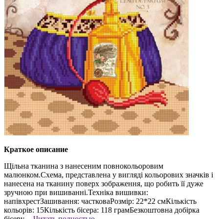
Краткое описание
Щільна тканина з нанесеним повнокольоровим
малюнком.Схема, представлена у вигляді кольорових значків і
нанесена на тканину поверх зображення, що робить її дуже
зручною при вишиванні.Техніка вишивки:
напівхрестЗашивання: частковаРозмір: 22*22 смКількість
кольорів: 15Кількість бісера: 118 грамБезкоштовна добірка
бісеру....
Читать полностью →