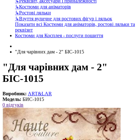
↳
Реквізит, аксесуари і приналежності
↳
Костюми для аніматорів
↳
Ростові ляльки
↳
Взуття вуличне для ростових фігур і ляльок
Показати всі Костюми для аніматорів, ростові ляльки та
реквізит
Костюми для Косплея - послуги пошиття
"Для чарівних дам - 2" БІС-1015
"Для чарівних дам - 2"
БІС-1015
Виробник:
ART&LAR
Модель:
БИС-1015
0 відгуків