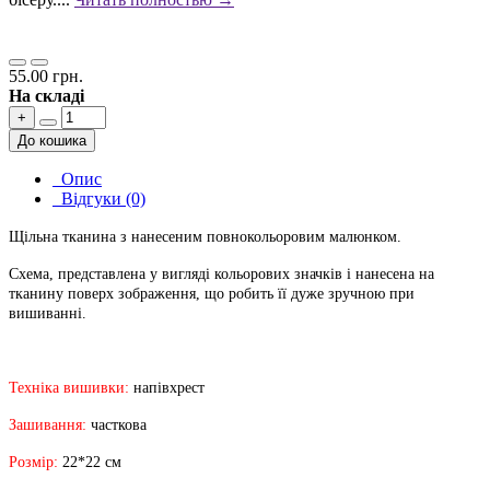
55.00 грн.
На складі
+
До кошика
Опис
Відгуки (0)
Щільна тканина з нанесеним повнокольоровим малюнком.
Схема, представлена у вигляді кольорових значків і нанесена на
тканину поверх зображення, що робить її дуже зручною при
вишиванні.
Техніка вишивки:
напівхрест
Зашивання:
часткова
Розмір:
22*22 см