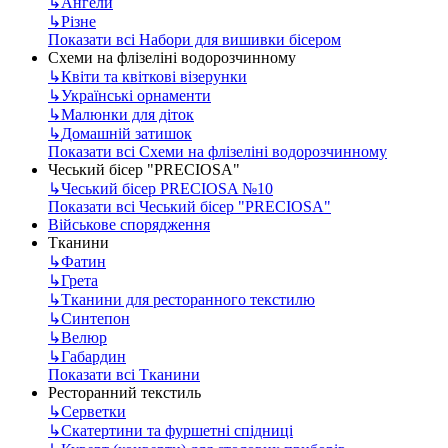
↳
Ангели
↳
Різне
Показати всі Набори для вишивки бісером
Схеми на флізеліні водорозчинному
↳
Квіти та квіткові візерунки
↳
Українські орнаменти
↳
Малюнки для діток
↳
Домашній затишок
Показати всі Схеми на флізеліні водорозчинному
Чеський бісер "PRECIOSA"
↳
Чеський бісер PRECIOSA №10
Показати всі Чеський бісер "PRECIOSA"
Військове спорядження
Тканини
↳
Фатин
↳
Грета
↳
Тканини для ресторанного текстилю
↳
Синтепон
↳
Велюр
↳
Габардин
Показати всі Тканини
Ресторанний текстиль
↳
Серветки
↳
Скатертини та фуршетні спідниці