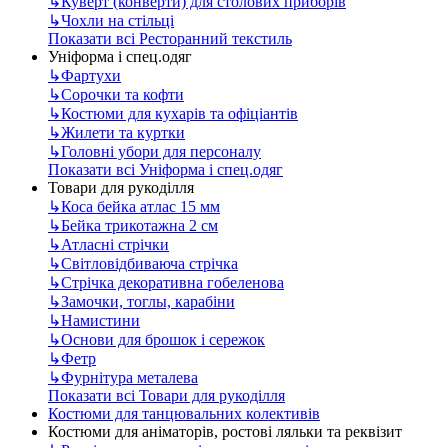
↳
Куверт (конверти) для столових приборів
↳
Чохли на стільці
Показати всі Ресторанний текстиль
Уніформа і спец.одяг
↳
Фартухи
↳
Сорочки та кофти
↳
Костюми для кухарів та офіціантів
↳
Жилети та куртки
↳
Головні убори для персоналу
Показати всі Уніформа і спец.одяг
Товари для рукоділля
↳
Коса бейка атлас 15 мм
↳
Бейка трикотажна 2 см
↳
Атласні стрічки
↳
Світловідбиваюча стрічка
↳
Стрічка декоративна гобеленова
↳
Замочки, тоглы, карабіни
↳
Намистини
↳
Основи для брошок і сережок
↳
Фетр
↳
Фурнітура металева
Показати всі Товари для рукоділля
Костюми для танцювальних колективів
Костюми для аніматорів, ростові ляльки та реквізит