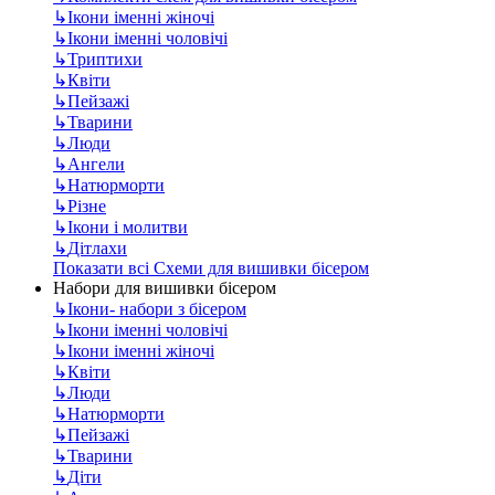
↳
Ікони іменні жіночі
↳
Ікони іменні чоловічі
↳
Триптихи
↳
Квіти
↳
Пейзажі
↳
Тварини
↳
Люди
↳
Ангели
↳
Натюрморти
↳
Різне
↳
Ікони і молитви
↳
Дітлахи
Показати всі Схеми для вишивки бісером
Набори для вишивки бісером
↳
Ікони- набори з бісером
↳
Ікони іменні чоловічі
↳
Ікони іменні жіночі
↳
Квіти
↳
Люди
↳
Натюрморти
↳
Пейзажі
↳
Тварини
↳
Діти