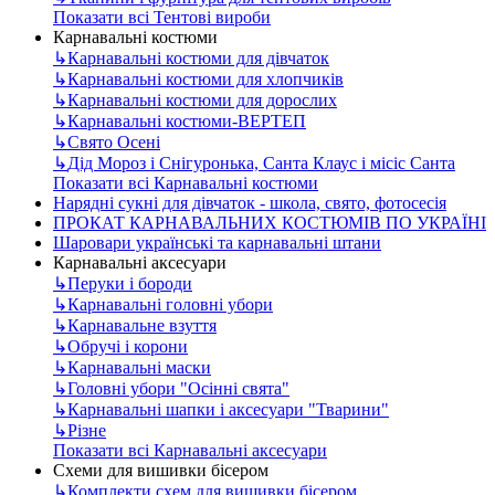
Показати всі Тентові вироби
Карнавальні костюми
↳
Карнавальні костюми для дівчаток
↳
Карнавальні костюми для хлопчиків
↳
Карнавальні костюми для дорослих
↳
Карнавальні костюми-ВЕРТЕП
↳
Свято Осені
↳
Дід Мороз і Снігуронька, Санта Клаус і місіс Санта
Показати всі Карнавальні костюми
Нарядні сукні для дівчаток - школа, свято, фотосесія
ПРОКАТ КАРНАВАЛЬНИХ КОСТЮМІВ ПО УКРАЇНІ
Шаровари українські та карнавальні штани
Карнавальні аксесуари
↳
Перуки і бороди
↳
Карнавальні головні убори
↳
Карнавальне взуття
↳
Обручі і корони
↳
Карнавальні маски
↳
Головні убори "Осінні свята"
↳
Карнавальні шапки і аксесуари "Тварини"
↳
Різне
Показати всі Карнавальні аксесуари
Схеми для вишивки бісером
↳
Комплекти схем для вишивки бісером