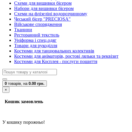
Схеми для вишивки бісером
Набори для вишивки бісером
Схеми на флізеліні водорозчинному
Чеський бісер "PRECIOSA"
Військове спорядження
Тканини
Ресторанний текстиль
Уніформа і спец.одяг
Товари для рукоділля
Костюми для танцювальних колективів
Костюми для аніматорів, ростові ляльки та реквізит
Костюми для Косплея - послуги пошиття
0
товарів,
на
0.00 грн.
×
Кошик замовлень
У кошику порожньо!