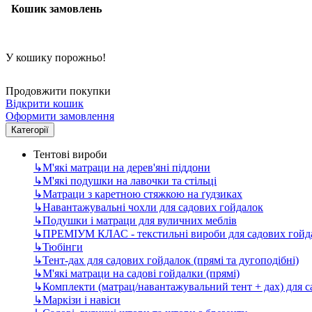
Кошик замовлень
У кошику порожньо!
Продовжити покупки
Відкрити кошик
Оформити замовлення
Категорії
Тентові вироби
↳
М'які матраци на дерев'яні піддони
↳
М'які подушки на лавочки та стільці
↳
Матраци з каретною стяжкою на ґудзиках
↳
Навантажувальні чохли для садових гойдалок
↳
Подушки і матраци для вуличних меблів
↳
ПРЕМІУМ КЛАС - текстильні вироби для садових гойда
↳
Тюбінги
↳
Тент-дах для садових гойдалок (прямі та дугоподібні)
↳
М'які матраци на садові гойдалки (прямі)
↳
Комплекти (матрац/навантажувальний тент + дах) для 
↳
Маркізи і навіси