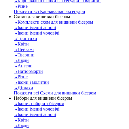
↳
Карнавальні шапки і аксесуари "Тварини"
↳
Різне
Показати всі Карнавальні аксесуари
Схеми для вишивки бісером
↳
Комплекти схем для вишивки бісером
↳
Ікони іменні жіночі
↳
Ікони іменні чоловічі
↳
Триптихи
↳
Квіти
↳
Пейзажі
↳
Тварини
↳
Люди
↳
Ангели
↳
Натюрморти
↳
Різне
↳
Ікони і молитви
↳
Дітлахи
Показати всі Схеми для вишивки бісером
Набори для вишивки бісером
↳
Ікони- набори з бісером
↳
Ікони іменні чоловічі
↳
Ікони іменні жіночі
↳
Квіти
↳
Люди