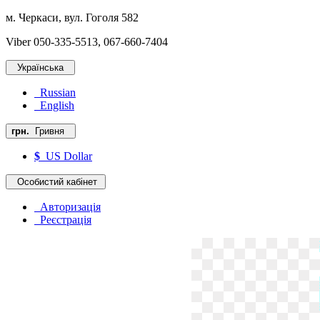
м. Черкаси, вул. Гоголя 582
Viber 050-335-5513, 067-660-7404
Українська
Russian
English
грн.
Гривня
$
US Dollar
Особистий кабінет
Авторизація
Реєстрація