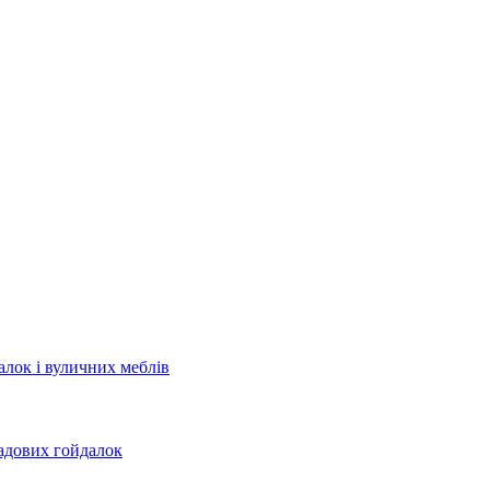
лок і вуличних меблів
садових гойдалок