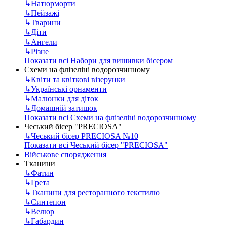
↳
Натюрморти
↳
Пейзажі
↳
Тварини
↳
Діти
↳
Ангели
↳
Різне
Показати всі Набори для вишивки бісером
Схеми на флізеліні водорозчинному
↳
Квіти та квіткові візерунки
↳
Українські орнаменти
↳
Малюнки для діток
↳
Домашній затишок
Показати всі Схеми на флізеліні водорозчинному
Чеський бісер "PRECIOSA"
↳
Чеський бісер PRECIOSA №10
Показати всі Чеський бісер "PRECIOSA"
Військове спорядження
Тканини
↳
Фатин
↳
Грета
↳
Тканини для ресторанного текстилю
↳
Синтепон
↳
Велюр
↳
Габардин