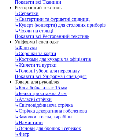
Показати всі Тканини
Ресторанний текстиль
↳
Серветки
↳
Скатертини та фуршетні спідниці
↳
Куверт (конверти) для столових приборів
↳
Чохли на стільці
Показати всі Ресторанний текстиль
Уніформа і спец.одяг
↳
Фартухи
↳
Сорочки та кофти
↳
Костюми для кухарів та офіціантів
↳
Жилети та куртки
↳
Головні убори для персоналу
Показати всі Уніформа і спец.одяг
Товари для рукоділля
↳
Коса бейка атлас 15 мм
↳
Бейка трикотажна 2 см
↳
Атласні стрічки
↳
Світловідбиваюча стрічка
↳
Стрічка декоративна гобеленова
↳
Замочки, тоглы, карабіни
↳
Намистини
↳
Основи для брошок і сережок
↳
Фетр