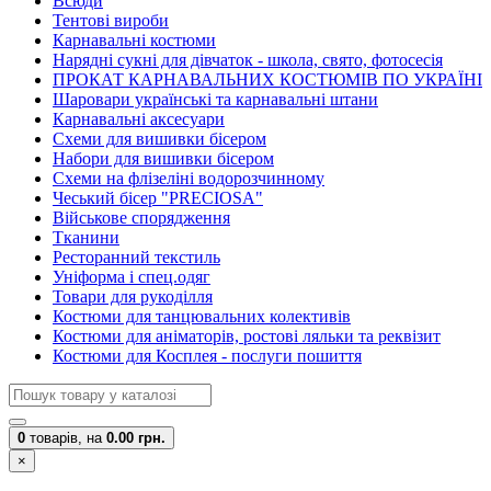
Всюди
Тентові вироби
Карнавальні костюми
Нарядні сукні для дівчаток - школа, свято, фотосесія
ПРОКАТ КАРНАВАЛЬНИХ КОСТЮМІВ ПО УКРАЇНІ
Шаровари українські та карнавальні штани
Карнавальні аксесуари
Схеми для вишивки бісером
Набори для вишивки бісером
Схеми на флізеліні водорозчинному
Чеський бісер "PRECIOSA"
Військове спорядження
Тканини
Ресторанний текстиль
Уніформа і спец.одяг
Товари для рукоділля
Костюми для танцювальних колективів
Костюми для аніматорів, ростові ляльки та реквізит
Костюми для Косплея - послуги пошиття
0
товарів,
на
0.00 грн.
×