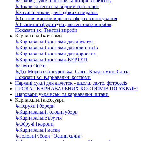
↳
Садові, вуличні штори та штори з брезенту
↳
Чохли та тенти на водний транспорт
↳
Захисні чохли для садових гойдалок
↳
Тентові вироби в різних сферах застосування
↳
Тканини і фурнітура для тентових виробів
Показати всі Тентові вироби
Карнавальні костюми
↳
Карнавальні костюми для дівчаток
↳
Карнавальні костюми для хлопчиків
↳
Карнавальні костюми для дорослих
↳
Карнавальні костюми-ВЕРТЕП
↳
Свято Осені
↳
Дід Мороз і Снігуронька, Санта Клаус і місіс Санта
Показати всі Карнавальні костюми
Нарядні сукні для дівчаток - школа, свято, фотосесія
ПРОКАТ КАРНАВАЛЬНИХ КОСТЮМІВ ПО УКРАЇНІ
Шаровари українські та карнавальні штани
Карнавальні аксесуари
↳
Перуки і бороди
↳
Карнавальні головні убори
↳
Карнавальне взуття
↳
Обручі і корони
↳
Карнавальні маски
↳
Головні убори "Осінні свята"