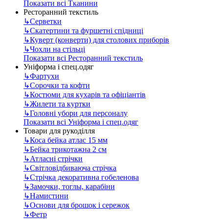
Показати всі Тканини
Ресторанний текстиль
↳
Серветки
↳
Скатертини та фуршетні спідниці
↳
Куверт (конверти) для столових приборів
↳
Чохли на стільці
Показати всі Ресторанний текстиль
Уніформа і спец.одяг
↳
Фартухи
↳
Сорочки та кофти
↳
Костюми для кухарів та офіціантів
↳
Жилети та куртки
↳
Головні убори для персоналу
Показати всі Уніформа і спец.одяг
Товари для рукоділля
↳
Коса бейка атлас 15 мм
↳
Бейка трикотажна 2 см
↳
Атласні стрічки
↳
Світловідбиваюча стрічка
↳
Стрічка декоративна гобеленова
↳
Замочки, тоглы, карабіни
↳
Намистини
↳
Основи для брошок і сережок
↳
Фетр