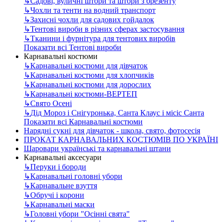
↳
Садові, вуличні штори та штори з брезенту
↳
Чохли та тенти на водний транспорт
↳
Захисні чохли для садових гойдалок
↳
Тентові вироби в різних сферах застосування
↳
Тканини і фурнітура для тентових виробів
Показати всі Тентові вироби
Карнавальні костюми
↳
Карнавальні костюми для дівчаток
↳
Карнавальні костюми для хлопчиків
↳
Карнавальні костюми для дорослих
↳
Карнавальні костюми-ВЕРТЕП
↳
Свято Осені
↳
Дід Мороз і Снігуронька, Санта Клаус і місіс Санта
Показати всі Карнавальні костюми
Нарядні сукні для дівчаток - школа, свято, фотосесія
ПРОКАТ КАРНАВАЛЬНИХ КОСТЮМІВ ПО УКРАЇНІ
Шаровари українські та карнавальні штани
Карнавальні аксесуари
↳
Перуки і бороди
↳
Карнавальні головні убори
↳
Карнавальне взуття
↳
Обручі і корони
↳
Карнавальні маски
↳
Головні убори "Осінні свята"