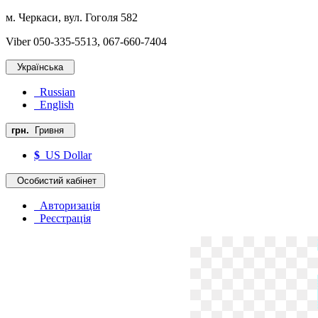
м. Черкаси, вул. Гоголя 582
Viber 050-335-5513, 067-660-7404
Українська
Russian
English
грн.
Гривня
$
US Dollar
Особистий кабінет
Авторизація
Реєстрація