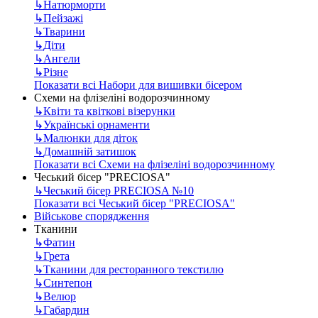
↳
Натюрморти
↳
Пейзажі
↳
Тварини
↳
Діти
↳
Ангели
↳
Різне
Показати всі Набори для вишивки бісером
Схеми на флізеліні водорозчинному
↳
Квіти та квіткові візерунки
↳
Українські орнаменти
↳
Малюнки для діток
↳
Домашній затишок
Показати всі Схеми на флізеліні водорозчинному
Чеський бісер "PRECIOSA"
↳
Чеський бісер PRECIOSA №10
Показати всі Чеський бісер "PRECIOSA"
Військове спорядження
Тканини
↳
Фатин
↳
Грета
↳
Тканини для ресторанного текстилю
↳
Синтепон
↳
Велюр
↳
Габардин