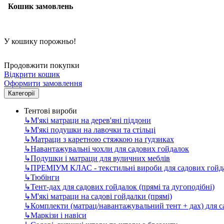
Кошик замовлень
У кошику порожньо!
Продовжити покупки
Відкрити кошик
Оформити замовлення
Категорії
Тентові вироби
↳
М'які матраци на дерев'яні піддони
↳
М'які подушки на лавочки та стільці
↳
Матраци з каретною стяжкою на ґудзиках
↳
Навантажувальні чохли для садових гойдалок
↳
Подушки і матраци для вуличних меблів
↳
ПРЕМІУМ КЛАС - текстильні вироби для садових гойда
↳
Тюбінги
↳
Тент-дах для садових гойдалок (прямі та дугоподібні)
↳
М'які матраци на садові гойдалки (прямі)
↳
Комплекти (матрац/навантажувальний тент + дах) для 
↳
Маркізи і навіси