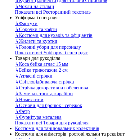
↳
Куверт (конверти) для столових приборів
↳
Чохли на стільці
Показати всі Ресторанний текстиль
Уніформа і спец.одяг
↳
Фартухи
↳
Сорочки та кофти
↳
Костюми для кухарів та офіціантів
↳
Жилети та куртки
↳
Головні убори для персоналу
Показати всі Уніформа і спец.одяг
Товари для рукоділля
↳
Коса бейка атлас 15 мм
↳
Бейка трикотажна 2 см
↳
Атласні стрічки
↳
Світловідбиваюча стрічка
↳
Стрічка декоративна гобеленова
↳
Замочки, тоглы, карабіни
↳
Намистини
↳
Основи для брошок і сережок
↳
Фетр
↳
Фурнітура металева
Показати всі Товари для рукоділля
Костюми для танцювальних колективів
Костюми для аніматорів, ростові ляльки та реквізит