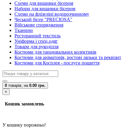
Схеми для вишивки бісером
Набори для вишивки бісером
Схеми на флізеліні водорозчинному
Чеський бісер "PRECIOSA"
Військове спорядження
Тканини
Ресторанний текстиль
Уніформа і спец.одяг
Товари для рукоділля
Костюми для танцювальних колективів
Костюми для аніматорів, ростові ляльки та реквізит
Костюми для Косплея - послуги пошиття
0
товарів,
на
0.00 грн.
×
Кошик замовлень
У кошику порожньо!