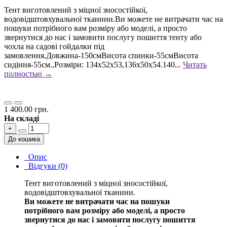
Тент виготовлений з міцної зносостійкої,
водовідштовхувальної тканини.Ви можете не витрачати час на
пошуки потрібного вам розміру або моделі, а просто
звернутися до нас і замовити послугу пошиття тенту або
чохла на садові гойдалки під
замовлення.Довжина-150смВисота спинки-55смВисота
сидіння-55см.,Розміри: 134х52х53,136х50х54.140...
Читать
полностью →
1 400.00 грн.
На складі
+
До кошика
Опис
Відгуки (0)
Тент виготовлений з міцної зносостійкої,
водовідштовхувальної тканини.
Ви можете не витрачати час на пошуки
потрібного вам розміру або моделі, а просто
звернутися до нас і замовити послугу пошиття