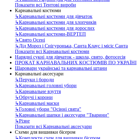
Показати всі Тентові вироби
Карнавальні костюми
↳
Карнавальні костюми для дівчаток
↳
Карнавальні костюми для хлопчиків
↳
Карнавальні костюми для дорослих
↳
Карнавальні костюми-ВЕРТЕП
↳
Свято Осені
↳
Дід Мороз і Снігуронька, Санта Клаус і місіс Санта
Показати всі Карнавальні костюми
Нарядні сукні для дівчаток - школа, свято, фотосесія
ПРОКАТ КАРНАВАЛЬНИХ КОСТЮМІВ ПО УКРАЇНІ
Шаровари українські та карнавальні штани
Карнавальні аксесуари
↳
Перуки і бороди
↳
Карнавальні головні убори
↳
Карнавальне взуття
↳
Обручі і корони
↳
Карнавальні маски
↳
Головні убори "Осінні свята"
↳
Карнавальні шапки і аксесуари "Тварини"
↳
Різне
Показати всі Карнавальні аксесуари
Схеми для вишивки бісером
↳
Комплекти схем для вишивки бісером