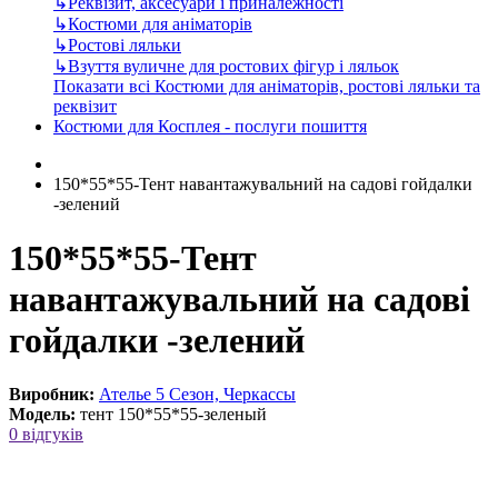
↳
Реквізит, аксесуари і приналежності
↳
Костюми для аніматорів
↳
Ростові ляльки
↳
Взуття вуличне для ростових фігур і ляльок
Показати всі Костюми для аніматорів, ростові ляльки та
реквізит
Костюми для Косплея - послуги пошиття
150*55*55-Тент навантажувальний на садові гойдалки
-зелений
150*55*55-Тент
навантажувальний на садові
гойдалки -зелений
Виробник:
Ателье 5 Сезон, Черкассы
Модель:
тент 150*55*55-зеленый
0 відгуків