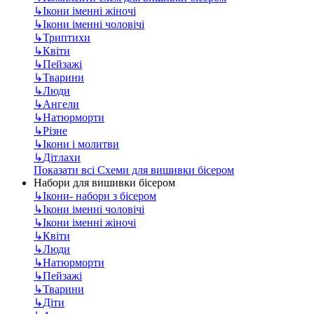
↳
Ікони іменні жіночі
↳
Ікони іменні чоловічі
↳
Триптихи
↳
Квіти
↳
Пейзажі
↳
Тварини
↳
Люди
↳
Ангели
↳
Натюрморти
↳
Різне
↳
Ікони і молитви
↳
Дітлахи
Показати всі Схеми для вишивки бісером
Набори для вишивки бісером
↳
Ікони- набори з бісером
↳
Ікони іменні чоловічі
↳
Ікони іменні жіночі
↳
Квіти
↳
Люди
↳
Натюрморти
↳
Пейзажі
↳
Тварини
↳
Діти