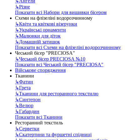
↳
Ангели
↳
Різне
Показати всі Набори для вишивки бісером
Схеми на флізеліні водорозчинному
↳
Квіти та квіткові візерунки
↳
Українські орнаменти
↳
Малюнки для діток
↳
Домашній затишок
Показати всі Схеми на флізеліні водорозчинному
Чеський бісер "PRECIOSA"
↳
Чеський бісер PRECIOSA №10
Показати всі Чеський бісер "PRECIOSA"
Військове спорядження
Тканини
↳
Фатин
↳
Грета
↳
Тканини для ресторанного текстилю
↳
Синтепон
↳
Велюр
↳
Габардин
Показати всі Тканини
Ресторанний текстиль
↳
Серветки
↳
Скатертини та фуршетні спідниці