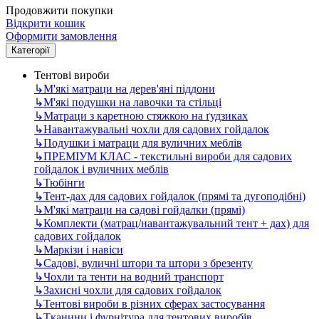
Продовжити покупки
Відкрити кошик
Оформити замовлення
Категорії
Тентові вироби
↳
М'які матраци на дерев'яні піддони
↳
М'які подушки на лавочки та стільці
↳
Матраци з каретною стяжкою на ґудзиках
↳
Навантажувальні чохли для садових гойдалок
↳
Подушки і матраци для вуличних меблів
↳
ПРЕМІУМ КЛАС - текстильні вироби для садових
гойдалок і вуличних меблів
↳
Тюбінги
↳
Тент-дах для садових гойдалок (прямі та дугоподібні)
↳
М'які матраци на садові гойдалки (прямі)
↳
Комплекти (матрац/навантажувальний тент + дах) для
садових гойдалок
↳
Маркізи і навіси
↳
Садові, вуличні штори та штори з брезенту
↳
Чохли та тенти на водний транспорт
↳
Захисні чохли для садових гойдалок
↳
Тентові вироби в різних сферах застосування
↳
Тканини і фурнітура для тентових виробів