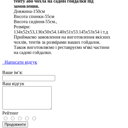
тенту або чохла на садові гойдалки під
замовлення.
Довжина-150см
Висота спинки-55см
Висота сидіння-55см.,
Розміри:
134х52х53,136х50х54.140х51х53.145х53х54 і т.д
Приймаємо замовлення на виготовлення якісних
чохлів, тентів за розмірами ваших гойдалок.
Також виготовляємо і реставруємо м'які частини
на садові гойдалки.
Написати відгук
Ваше ім’я:
Ваш відгук
Рейтинг
Продовжити