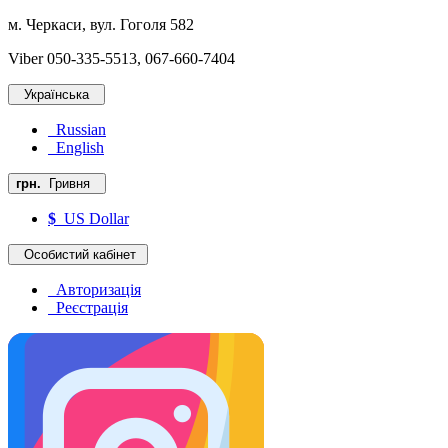
м. Черкаси, вул. Гоголя 582
Viber 050-335-5513, 067-660-7404
Українська
Russian
English
грн.
Гривня
$
US Dollar
Особистий кабінет
Авторизація
Реєстрація