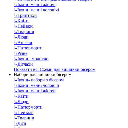
↳
Ікони іменні жіночі
↳
Ікони іменні чоловічі
↳
Триптихи
↳
Квіти
↳
Пейзажі
↳
Тварини
↳
Люди
↳
Ангели
↳
Натюрморти
↳
Різне
↳
Ікони і молитви
↳
Дітлахи
Показати всі Схеми для вишивки бісером
Набори для вишивки бісером
↳
Ікони- набори з бісером
↳
Ікони іменні чоловічі
↳
Ікони іменні жіночі
↳
Квіти
↳
Люди
↳
Натюрморти
↳
Пейзажі
↳
Тварини
↳
Діти