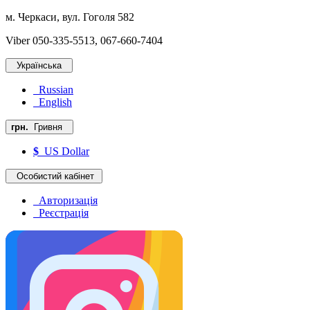
м. Черкаси, вул. Гоголя 582
Viber 050-335-5513, 067-660-7404
Українська
Russian
English
грн.
Гривня
$
US Dollar
Особистий кабінет
Авторизація
Реєстрація