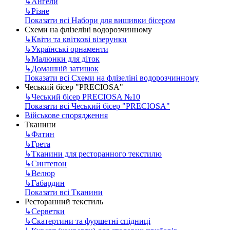
↳
Ангели
↳
Різне
Показати всі Набори для вишивки бісером
Схеми на флізеліні водорозчинному
↳
Квіти та квіткові візерунки
↳
Українські орнаменти
↳
Малюнки для діток
↳
Домашній затишок
Показати всі Схеми на флізеліні водорозчинному
Чеський бісер "PRECIOSA"
↳
Чеський бісер PRECIOSA №10
Показати всі Чеський бісер "PRECIOSA"
Військове спорядження
Тканини
↳
Фатин
↳
Грета
↳
Тканини для ресторанного текстилю
↳
Синтепон
↳
Велюр
↳
Габардин
Показати всі Тканини
Ресторанний текстиль
↳
Серветки
↳
Скатертини та фуршетні спідниці