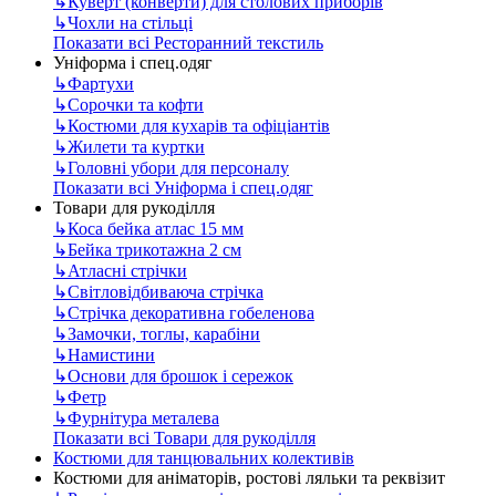
↳
Куверт (конверти) для столових приборів
↳
Чохли на стільці
Показати всі Ресторанний текстиль
Уніформа і спец.одяг
↳
Фартухи
↳
Сорочки та кофти
↳
Костюми для кухарів та офіціантів
↳
Жилети та куртки
↳
Головні убори для персоналу
Показати всі Уніформа і спец.одяг
Товари для рукоділля
↳
Коса бейка атлас 15 мм
↳
Бейка трикотажна 2 см
↳
Атласні стрічки
↳
Світловідбиваюча стрічка
↳
Стрічка декоративна гобеленова
↳
Замочки, тоглы, карабіни
↳
Намистини
↳
Основи для брошок і сережок
↳
Фетр
↳
Фурнітура металева
Показати всі Товари для рукоділля
Костюми для танцювальних колективів
Костюми для аніматорів, ростові ляльки та реквізит