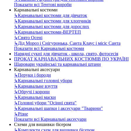
Показати всі Тентові вироби
Карнавальні костюми
↳
Карнавальні костюми для дівчаток
↳
Карнавальні костюми для хлопчиків
↳
Карнавальні костюми для дорослих
↳
Карнавальні костюми-ВЕРТЕП
↳
Свято Осені
↳
Дід Мороз і Снігуронька, Санта Клаус і місіс Санта
Показати всі Карнавальні костюми
Нарядні сукні для дівчаток - школа, свято, фотосесія
ПРОКАТ КАРНАВАЛЬНИХ КОСТЮМІВ ПО УКРАЇНІ
Шаровари українські та карнавальні штани
Карнавальні аксесуари
↳
Перуки і бороди
↳
Карнавальні головні убори
↳
Карнавальне взуття
↳
Обручі і корони
↳
Карнавальні маски
↳
Головні убори "Осінні свята"
↳
Карнавальні шапки і аксесуари "Тварини"
↳
Різне
Показати всі Карнавальні аксесуари
Схеми для вишивки бісером
↳
Комплекти схем для вишивки бісером