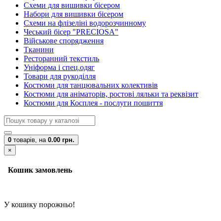
Схеми для вишивки бісером
Набори для вишивки бісером
Схеми на флізеліні водорозчинному
Чеський бісер "PRECIOSA"
Військове спорядження
Тканини
Ресторанний текстиль
Уніформа і спец.одяг
Товари для рукоділля
Костюми для танцювальних колективів
Костюми для аніматорів, ростові ляльки та реквізит
Костюми для Косплея - послуги пошиття
0
товарів,
на
0.00 грн.
×
Кошик замовлень
У кошику порожньо!