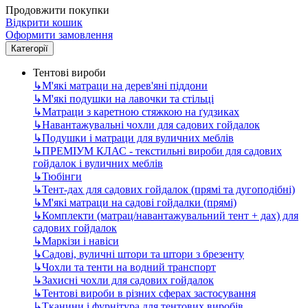
Продовжити покупки
Відкрити кошик
Оформити замовлення
Категорії
Тентові вироби
↳
М'які матраци на дерев'яні піддони
↳
М'які подушки на лавочки та стільці
↳
Матраци з каретною стяжкою на ґудзиках
↳
Навантажувальні чохли для садових гойдалок
↳
Подушки і матраци для вуличних меблів
↳
ПРЕМІУМ КЛАС - текстильні вироби для садових
гойдалок і вуличних меблів
↳
Тюбінги
↳
Тент-дах для садових гойдалок (прямі та дугоподібні)
↳
М'які матраци на садові гойдалки (прямі)
↳
Комплекти (матрац/навантажувальний тент + дах) для
садових гойдалок
↳
Маркізи і навіси
↳
Садові, вуличні штори та штори з брезенту
↳
Чохли та тенти на водний транспорт
↳
Захисні чохли для садових гойдалок
↳
Тентові вироби в різних сферах застосування
↳
Тканини і фурнітура для тентових виробів