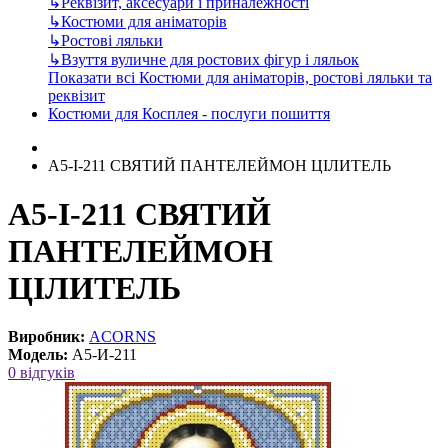
↳
Реквізит, аксесуари і приналежності
↳
Костюми для аніматорів
↳
Ростові ляльки
↳
Взуття вуличне для ростових фігур і ляльок
Показати всі Костюми для аніматорів, ростові ляльки та
реквізит
Костюми для Косплея - послуги пошиття
А5-І-211 СВЯТИЙ ПАНТЕЛЕЙМОН ЦІЛИТЕЛЬ
А5-І-211 СВЯТИЙ
ПАНТЕЛЕЙМОН
ЦІЛИТЕЛЬ
Виробник:
ACORNS
Модель:
А5-И-211
0 відгуків