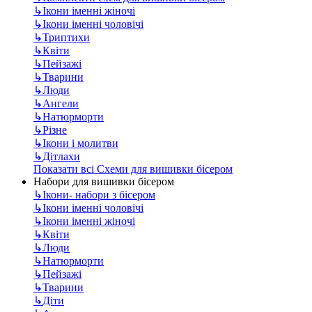
↳
Ікони іменні жіночі
↳
Ікони іменні чоловічі
↳
Триптихи
↳
Квіти
↳
Пейзажі
↳
Тварини
↳
Люди
↳
Ангели
↳
Натюрморти
↳
Різне
↳
Ікони і молитви
↳
Дітлахи
Показати всі Схеми для вишивки бісером
Набори для вишивки бісером
↳
Ікони- набори з бісером
↳
Ікони іменні чоловічі
↳
Ікони іменні жіночі
↳
Квіти
↳
Люди
↳
Натюрморти
↳
Пейзажі
↳
Тварини
↳
Діти