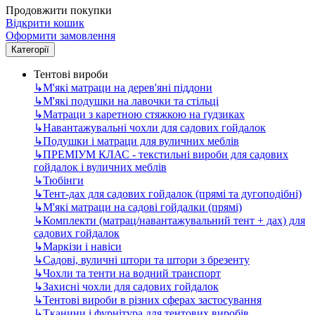
Продовжити покупки
Відкрити кошик
Оформити замовлення
Категорії
Тентові вироби
↳
М'які матраци на дерев'яні піддони
↳
М'які подушки на лавочки та стільці
↳
Матраци з каретною стяжкою на ґудзиках
↳
Навантажувальні чохли для садових гойдалок
↳
Подушки і матраци для вуличних меблів
↳
ПРЕМІУМ КЛАС - текстильні вироби для садових
гойдалок і вуличних меблів
↳
Тюбінги
↳
Тент-дах для садових гойдалок (прямі та дугоподібні)
↳
М'які матраци на садові гойдалки (прямі)
↳
Комплекти (матрац/навантажувальний тент + дах) для
садових гойдалок
↳
Маркізи і навіси
↳
Садові, вуличні штори та штори з брезенту
↳
Чохли та тенти на водний транспорт
↳
Захисні чохли для садових гойдалок
↳
Тентові вироби в різних сферах застосування
↳
Тканини і фурнітура для тентових виробів