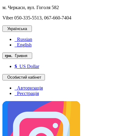
м. Черкаси, вул. Гоголя 582
Viber 050-335-5513, 067-660-7404
Українська
Russian
English
грн.
Гривня
$
US Dollar
Особистий кабінет
Авторизація
Реєстрація