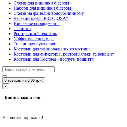
Схеми для вишивки бісером
Набори для вишивки бісером
Схеми на флізеліні водорозчинному
Чеський бісер "PRECIOSA"
Військове спорядження
Тканини
Ресторанний текстиль
Уніформа і спец.одяг
Товари для рукоділля
Костюми для танцювальних колективів
Костюми для аніматорів, ростові ляльки та реквізит
Костюми для Косплея - послуги пошиття
0
товарів,
на
0.00 грн.
×
Кошик замовлень
У кошику порожньо!