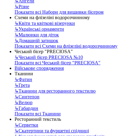
↳
Ангели
↳
Різне
Показати всі Набори для вишивки бісером
Схеми на флізеліні водорозчинному
↳
Квіти та квіткові візерунки
↳
Українські орнаменти
↳
Малюнки для діток
↳
Домашній затишок
Показати всі Схеми на флізеліні водорозчинному
Чеський бісер "PRECIOSA"
↳
Чеський бісер PRECIOSA №10
Показати всі Чеський бісер "PRECIOSA"
Військове спорядження
Тканини
↳
Фатин
↳
Грета
↳
Тканини для ресторанного текстилю
↳
Синтепон
↳
Велюр
↳
Габардин
Показати всі Тканини
Ресторанний текстиль
↳
Серветки
↳
Скатертини та фуршетні спідниці