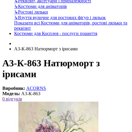
↳
Реквізит, аксесуари і приналежності
↳
Костюми для аніматорів
↳
Ростові ляльки
↳
Взуття вуличне для ростових фігур і ляльок
Показати всі Костюми для аніматорів, ростові ляльки та
реквізит
Костюми для Косплея - послуги пошиття
А3-К-863 Натюрморт з ірисами
А3-К-863 Натюрморт з
ірисами
Виробник:
ACORNS
Модель:
А3-К-863
0 відгуків