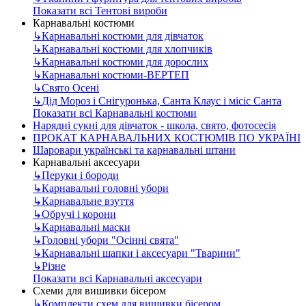
Показати всі Тентові вироби
Карнавальні костюми
↳
Карнавальні костюми для дівчаток
↳
Карнавальні костюми для хлопчиків
↳
Карнавальні костюми для дорослих
↳
Карнавальні костюми-ВЕРТЕП
↳
Свято Осені
↳
Дід Мороз і Снігуронька, Санта Клаус і місіс Санта
Показати всі Карнавальні костюми
Нарядні сукні для дівчаток - школа, свято, фотосесія
ПРОКАТ КАРНАВАЛЬНИХ КОСТЮМІВ ПО УКРАЇНІ
Шаровари українські та карнавальні штани
Карнавальні аксесуари
↳
Перуки і бороди
↳
Карнавальні головні убори
↳
Карнавальне взуття
↳
Обручі і корони
↳
Карнавальні маски
↳
Головні убори "Осінні свята"
↳
Карнавальні шапки і аксесуари "Тварини"
↳
Різне
Показати всі Карнавальні аксесуари
Схеми для вишивки бісером
↳
Комплекти схем для вишивки бісером