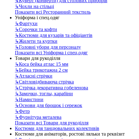
↳
Куверт (конверти) для столових приборів
↳
Чохли на стільці
Показати всі Ресторанний текстиль
Уніформа і спец.одяг
↳
Фартухи
↳
Сорочки та кофти
↳
Костюми для кухарів та офіціантів
↳
Жилети та куртки
↳
Головні убори для персоналу
Показати всі Уніформа і спец.одяг
Товари для рукоділля
↳
Коса бейка атлас 15 мм
↳
Бейка трикотажна 2 см
↳
Атласні стрічки
↳
Світловідбиваюча стрічка
↳
Стрічка декоративна гобеленова
↳
Замочки, тоглы, карабіни
↳
Намистини
↳
Основи для брошок і сережок
↳
Фетр
↳
Фурнітура металева
Показати всі Товари для рукоділля
Костюми для танцювальних колективів
Костюми для аніматорів, ростові ляльки та реквізит