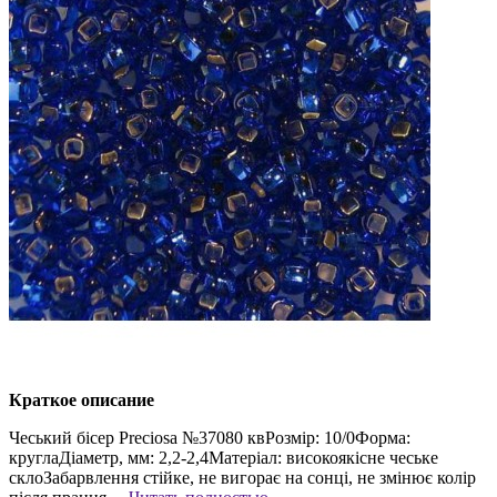
Краткое описание
Чеський бісер Preciosa №37080 квРозмір: 10/0Форма:
круглаДіаметр, мм: 2,2-2,4Матеріал: високоякісне чеське
склоЗабарвлення стійке, не вигорає на сонці, не змінює колір