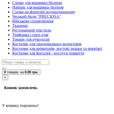
Схеми для вишивки бісером
Набори для вишивки бісером
Схеми на флізеліні водорозчинному
Чеський бісер "PRECIOSA"
Військове спорядження
Тканини
Ресторанний текстиль
Уніформа і спец.одяг
Товари для рукоділля
Костюми для танцювальних колективів
Костюми для аніматорів, ростові ляльки та реквізит
Костюми для Косплея - послуги пошиття
0
товарів,
на
0.00 грн.
×
Кошик замовлень
У кошику порожньо!