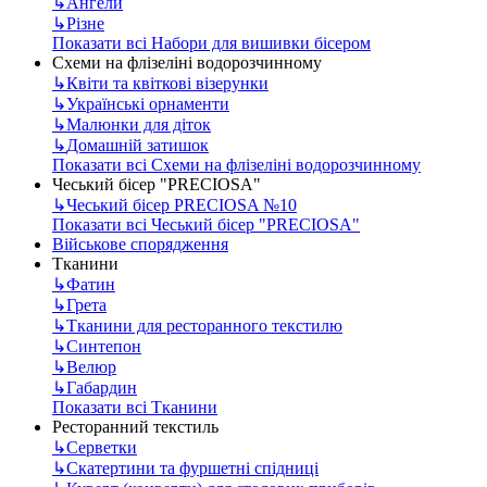
↳
Ангели
↳
Різне
Показати всі Набори для вишивки бісером
Схеми на флізеліні водорозчинному
↳
Квіти та квіткові візерунки
↳
Українські орнаменти
↳
Малюнки для діток
↳
Домашній затишок
Показати всі Схеми на флізеліні водорозчинному
Чеський бісер "PRECIOSA"
↳
Чеський бісер PRECIOSA №10
Показати всі Чеський бісер "PRECIOSA"
Військове спорядження
Тканини
↳
Фатин
↳
Грета
↳
Тканини для ресторанного текстилю
↳
Синтепон
↳
Велюр
↳
Габардин
Показати всі Тканини
Ресторанний текстиль
↳
Серветки
↳
Скатертини та фуршетні спідниці