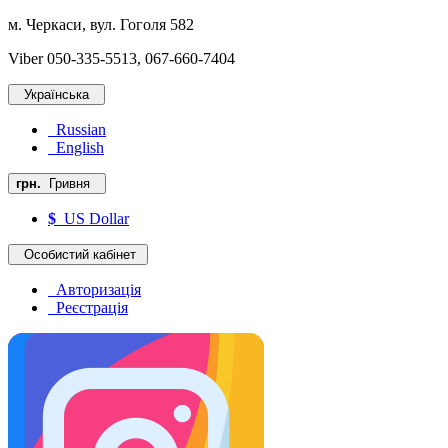
м. Черкаси, вул. Гоголя 582
Viber 050-335-5513, 067-660-7404
Українська
Russian
English
грн.
Гривня
$
US Dollar
Особистий кабінет
Авторизація
Реєстрація