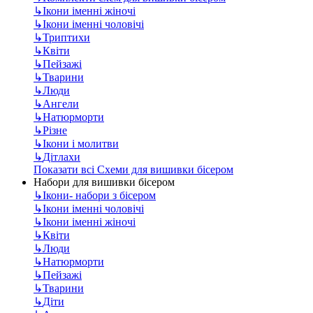
↳
Ікони іменні жіночі
↳
Ікони іменні чоловічі
↳
Триптихи
↳
Квіти
↳
Пейзажі
↳
Тварини
↳
Люди
↳
Ангели
↳
Натюрморти
↳
Різне
↳
Ікони і молитви
↳
Дітлахи
Показати всі Схеми для вишивки бісером
Набори для вишивки бісером
↳
Ікони- набори з бісером
↳
Ікони іменні чоловічі
↳
Ікони іменні жіночі
↳
Квіти
↳
Люди
↳
Натюрморти
↳
Пейзажі
↳
Тварини
↳
Діти