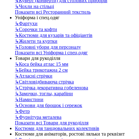
↳
Куверт (конверти) для столових приборів
↳
Чохли на стільці
Показати всі Ресторанний текстиль
Уніформа і спец.одяг
↳
Фартухи
↳
Сорочки та кофти
↳
Костюми для кухарів та офіціантів
↳
Жилети та куртки
↳
Головні убори для персоналу
Показати всі Уніформа і спец.одяг
Товари для рукоділля
↳
Коса бейка атлас 15 мм
↳
Бейка трикотажна 2 см
↳
Атласні стрічки
↳
Світловідбиваюча стрічка
↳
Стрічка декоративна гобеленова
↳
Замочки, тоглы, карабіни
↳
Намистини
↳
Основи для брошок і сережок
↳
Фетр
↳
Фурнітура металева
Показати всі Товари для рукоділля
Костюми для танцювальних колективів
Костюми для аніматорів, ростові ляльки та реквізит