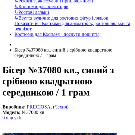
↳
Реквізит, аксесуари і приналежності
↳
Костюми для аніматорів
↳
Ростові ляльки
↳
Взуття вуличне для ростових фігур і ляльок
Показати всі Костюми для аніматорів, ростові ляльки та
реквізит
Костюми для Косплея - послуги пошиття
Бісер №37080 кв., синий з срібною квадратною
серединкою / 1 грам
Бісер №37080 кв., синий з
срібною квадратною
серединкою / 1 грам
Виробник:
PRECIOSA, (Чехия)
Модель:
№37080 кв
0 відгуків