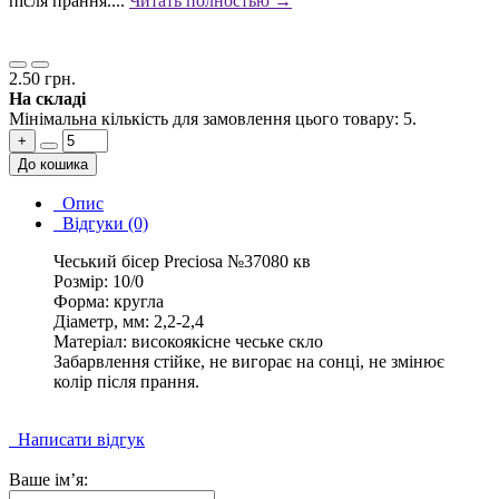
після прання....
Читать полностью →
2.50 грн.
На складі
Мінімальна кількість для замовлення цього товару: 5.
+
До кошика
Опис
Відгуки (0)
Чеський бісер Preciosa №37080 кв
Розмір: 10/0
Форма: кругла
Діаметр, мм: 2,2-2,4
Матеріал: високоякісне чеське скло
Забарвлення стійке, не вигорає на сонці, не змінює
колір після прання.
Написати відгук
Ваше ім’я: