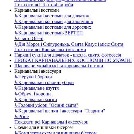
Показати всі Тентові вироби
Карнавальні костюми
↳
Карнавальні костюми для дівчаток
↳
Карнавальні костюми для хлопчиків
↳
Карнавальні костюми для дорослих
↳
Карнавальні костюми-ВЕРТЕП
↳
Свято Осені
↳
Дід Мороз і Снігуронька, Санта Клаус і місіс Санта
Показати всі Карнавальні костюми
Нарядні сукні для дівчаток - школа, свято, фотосесія
ПРОКАТ КАРНАВАЛЬНИХ КОСТЮМІВ ПО УКРАЇНІ
Шаровари українські та карнавальні штани
Карнавальні аксесуари
↳
Перуки і бороди
↳
Карнавальні головні убори
↳
Карнавальне взуття
↳
Обручі і корони
↳
Карнавальні маски
↳
Головні убори "Осінні свята"
↳
Карнавальні шапки і аксесуари "Тварини"
↳
Різне
Показати всі Карнавальні аксесуари
Схеми для вишивки бісером
↳
Комплекти схем для вишивки бісером