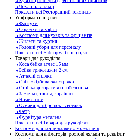
↳
Куверт (конверти) для столових приборів
↳
Чохли на стільці
Показати всі Ресторанний текстиль
Уніформа і спец.одяг
↳
Фартухи
↳
Сорочки та кофти
↳
Костюми для кухарів та офіціантів
↳
Жилети та куртки
↳
Головні убори для персоналу
Показати всі Уніформа і спец.одяг
Товари для рукоділля
↳
Коса бейка атлас 15 мм
↳
Бейка трикотажна 2 см
↳
Атласні стрічки
↳
Світловідбиваюча стрічка
↳
Стрічка декоративна гобеленова
↳
Замочки, тоглы, карабіни
↳
Намистини
↳
Основи для брошок і сережок
↳
Фетр
↳
Фурнітура металева
Показати всі Товари для рукоділля
Костюми для танцювальних колективів
Костюми для аніматорів, ростові ляльки та реквізит