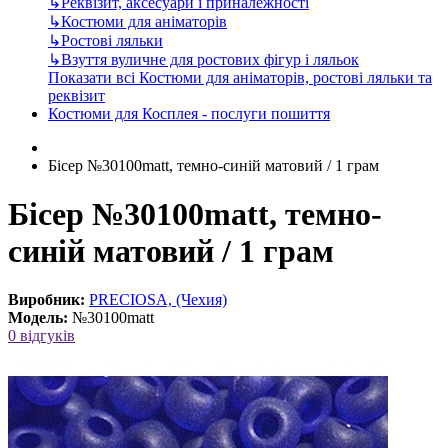
↳
Реквізит, аксесуари і приналежності
↳
Костюми для аніматорів
↳
Ростові ляльки
↳
Взуття вуличне для ростових фігур і ляльок
Показати всі Костюми для аніматорів, ростові ляльки та
реквізит
Костюми для Косплея - послуги пошиття
Бісер №30100matt, темно-синій матовий / 1 грам
Бісер №30100matt, темно-
синій матовий / 1 грам
Виробник:
PRECIOSA, (Чехия)
Модель:
№30100matt
0 відгуків