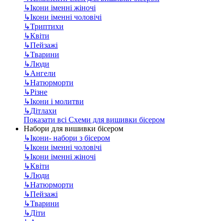
↳
Ікони іменні жіночі
↳
Ікони іменні чоловічі
↳
Триптихи
↳
Квіти
↳
Пейзажі
↳
Тварини
↳
Люди
↳
Ангели
↳
Натюрморти
↳
Різне
↳
Ікони і молитви
↳
Дітлахи
Показати всі Схеми для вишивки бісером
Набори для вишивки бісером
↳
Ікони- набори з бісером
↳
Ікони іменні чоловічі
↳
Ікони іменні жіночі
↳
Квіти
↳
Люди
↳
Натюрморти
↳
Пейзажі
↳
Тварини
↳
Діти