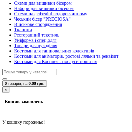
Схеми для вишивки бісером
Набори для вишивки бісером
Схеми на флізеліні водорозчинному
Чеський бісер "PRECIOSA"
Військове спорядження
Тканини
Ресторанний текстиль
Уніформа і спец.одяг
Товари для рукоділля
Костюми для танцювальних колективів
Костюми для аніматорів, ростові ляльки та реквізит
Костюми для Косплея - послуги пошиття
0
товарів,
на
0.00 грн.
×
Кошик замовлень
У кошику порожньо!