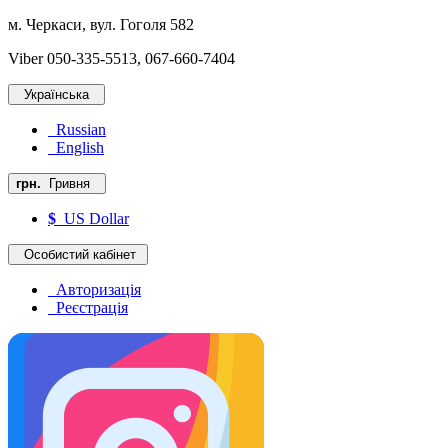
м. Черкаси, вул. Гоголя 582
Viber 050-335-5513, 067-660-7404
Українська
Russian
English
грн.
Гривня
$
US Dollar
Особистий кабінет
Авторизація
Реєстрація