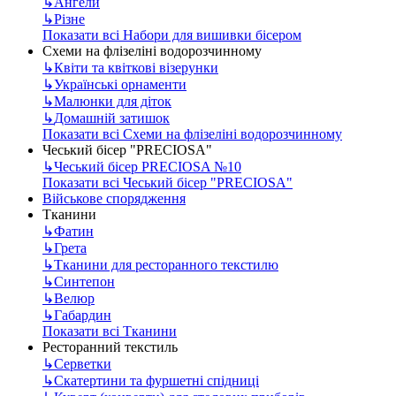
↳
Ангели
↳
Різне
Показати всі Набори для вишивки бісером
Схеми на флізеліні водорозчинному
↳
Квіти та квіткові візерунки
↳
Українські орнаменти
↳
Малюнки для діток
↳
Домашній затишок
Показати всі Схеми на флізеліні водорозчинному
Чеський бісер "PRECIOSA"
↳
Чеський бісер PRECIOSA №10
Показати всі Чеський бісер "PRECIOSA"
Військове спорядження
Тканини
↳
Фатин
↳
Грета
↳
Тканини для ресторанного текстилю
↳
Синтепон
↳
Велюр
↳
Габардин
Показати всі Тканини
Ресторанний текстиль
↳
Серветки
↳
Скатертини та фуршетні спідниці