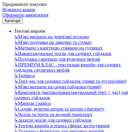
Продовжити покупки
Відкрити кошик
Оформити замовлення
Категорії
Тентові вироби
↳
М'які матраци на дерев'яні піддони
↳
М'які подушки на лавочки та стільці
↳
Матраци з каретною стяжкою на ґудзиках
↳
Навантажувальні чохли для садових гойдалок
↳
Подушки і матраци для вуличних меблів
↳
ПРЕМІУМ КЛАС - текстильні вироби для садових
гойдалок і вуличних меблів
↳
Тюбінги
↳
Тент-дах для садових гойдалок (прямі та дугоподібні)
↳
М'які матраци на садові гойдалки (прямі)
↳
Комплекти (матрац/навантажувальний тент + дах) для
садових гойдалок
↳
Маркізи і навіси
↳
Садові, вуличні штори та штори з брезенту
↳
Чохли та тенти на водний транспорт
↳
Захисні чохли для садових гойдалок
↳
Тентові вироби в різних сферах застосування
↳
Тканини і фурнітура для тентових виробів