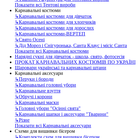
Показати всі Тентові вироби
Карнавальні костюми
↳
Карнавальні костюми для дівчаток
↳
Карнавальні костюми для хлопчиків
↳
Карнавальні костюми для дорослих
↳
Карнавальні костюми-ВЕРТЕП
↳
Свято Осені
↳
Дід Мороз і Снігуронька, Санта Клаус і місіс Санта
Показати всі Карнавальні костюми
Нарядні сукні для дівчаток - школа, свято, фотосесія
ПРОКАТ КАРНАВАЛЬНИХ КОСТЮМІВ ПО УКРАЇНІ
Шаровари українські та карнавальні штани
Карнавальні аксесуари
↳
Перуки і бороди
↳
Карнавальні головні убори
↳
Карнавальне взуття
↳
Обручі і корони
↳
Карнавальні маски
↳
Головні убори "Осінні свята"
↳
Карнавальні шапки і аксесуари "Тварини"
↳
Різне
Показати всі Карнавальні аксесуари
Схеми для вишивки бісером
↳
Комплекти схем для вишивки бісером