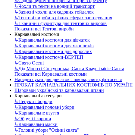
↳
Садові, вуличні штори та штори з брезенту
↳
Чохли та тенти на водний транспорт
↳
Захисні чохли для садових гойдалок
↳
Тентові вироби в різних сферах застосування
↳
Тканини і фурнітура для тентових виробів
Показати всі Тентові вироби
Карнавальні костюми
↳
Карнавальні костюми для дівчаток
↳
Карнавальні костюми для хлопчиків
↳
Карнавальні костюми для дорослих
↳
Карнавальні костюми-ВЕРТЕП
↳
Свято Осені
↳
Дід Мороз і Снігуронька, Санта Клаус і місіс Санта
Показати всі Карнавальні костюми
Нарядні сукні для дівчаток - школа, свято, фотосесія
ПРОКАТ КАРНАВАЛЬНИХ КОСТЮМІВ ПО УКРАЇНІ
Шаровари українські та карнавальні штани
Карнавальні аксесуари
↳
Перуки і бороди
↳
Карнавальні головні убори
↳
Карнавальне взуття
↳
Обручі і корони
↳
Карнавальні маски
↳
Головні убори "Осінні свята"