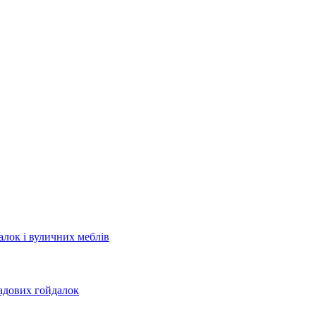
лок і вуличних меблів
садових гойдалок