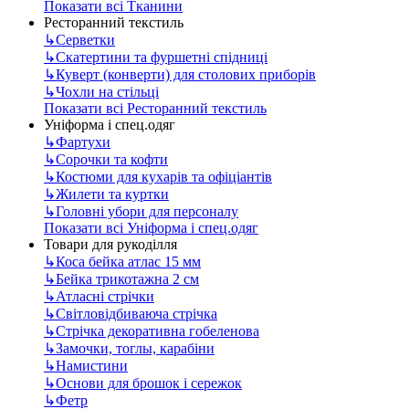
Показати всі Тканини
Ресторанний текстиль
↳
Серветки
↳
Скатертини та фуршетні спідниці
↳
Куверт (конверти) для столових приборів
↳
Чохли на стільці
Показати всі Ресторанний текстиль
Уніформа і спец.одяг
↳
Фартухи
↳
Сорочки та кофти
↳
Костюми для кухарів та офіціантів
↳
Жилети та куртки
↳
Головні убори для персоналу
Показати всі Уніформа і спец.одяг
Товари для рукоділля
↳
Коса бейка атлас 15 мм
↳
Бейка трикотажна 2 см
↳
Атласні стрічки
↳
Світловідбиваюча стрічка
↳
Стрічка декоративна гобеленова
↳
Замочки, тоглы, карабіни
↳
Намистини
↳
Основи для брошок і сережок
↳
Фетр