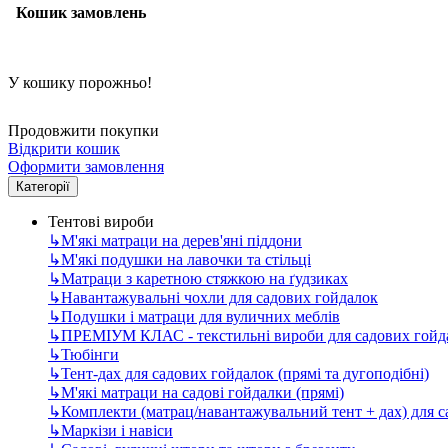
Кошик замовлень
У кошику порожньо!
Продовжити покупки
Відкрити кошик
Оформити замовлення
Категорії
Тентові вироби
↳
М'які матраци на дерев'яні піддони
↳
М'які подушки на лавочки та стільці
↳
Матраци з каретною стяжкою на ґудзиках
↳
Навантажувальні чохли для садових гойдалок
↳
Подушки і матраци для вуличних меблів
↳
ПРЕМІУМ КЛАС - текстильні вироби для садових гойда
↳
Тюбінги
↳
Тент-дах для садових гойдалок (прямі та дугоподібні)
↳
М'які матраци на садові гойдалки (прямі)
↳
Комплекти (матрац/навантажувальний тент + дах) для 
↳
Маркізи і навіси