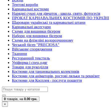
Всюди
Тентові вироби
Карнавальні костюми
Нарядні сукні для дівчаток - школа, свято, фотосесія
ПРОКАТ КАРНАВАЛЬНИХ КОСТЮМІВ ПО УКРАЇНІ
Шаровари українські та карнавальні штани
Карнавальні аксесуари
Схеми для вишивки бісером
Набори для вишивки бісером
Схеми на флізеліні водорозчинному
Чеський бісер "PRECIOSA"
Військове спорядження
Тканини
Ресторанний текстиль
Уніформа і спец.одяг
Товари для рукоділля
Костюми для танцювальних колективів
Костюми для аніматорів, ростові ляльки та реквізит
Костюми для Косплея - послуги пошиття
0
товарів,
на
0.00 грн.
×