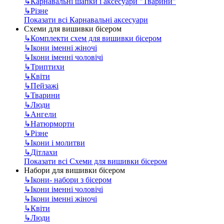
↳
Карнавальні шапки і аксесуари "Тварини"
↳
Різне
Показати всі Карнавальні аксесуари
Схеми для вишивки бісером
↳
Комплекти схем для вишивки бісером
↳
Ікони іменні жіночі
↳
Ікони іменні чоловічі
↳
Триптихи
↳
Квіти
↳
Пейзажі
↳
Тварини
↳
Люди
↳
Ангели
↳
Натюрморти
↳
Різне
↳
Ікони і молитви
↳
Дітлахи
Показати всі Схеми для вишивки бісером
Набори для вишивки бісером
↳
Ікони- набори з бісером
↳
Ікони іменні чоловічі
↳
Ікони іменні жіночі
↳
Квіти
↳
Люди