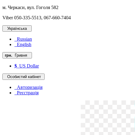
м. Черкаси, вул. Гоголя 582
Viber 050-335-5513, 067-660-7404
Українська
Russian
English
грн.
Гривня
$
US Dollar
Особистий кабінет
Авторизація
Реєстрація