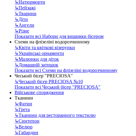
↳
Натюрморти
↳
Пейзажі
↳
Тварини
↳
Діти
↳
Ангели
↳
Різне
Показати всі Набори для вишивки бісером
Схеми на флізеліні водорозчинному
↳
Квіти та квіткові візерунки
↳
Українські орнаменти
↳
Малюнки для діток
↳
Домашній затишок
Показати всі Схеми на флізеліні водорозчинному
Чеський бісер "PRECIOSA"
↳
Чеський бісер PRECIOSA №10
Показати всі Чеський бісер "PRECIOSA"
Військове спорядження
Тканини
↳
Фатин
↳
Грета
↳
Тканини для ресторанного текстилю
↳
Синтепон
↳
Велюр
↳
Габардин