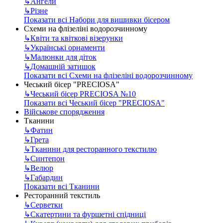
↳
Ангели
↳
Різне
Показати всі Набори для вишивки бісером
Схеми на флізеліні водорозчинному
↳
Квіти та квіткові візерунки
↳
Українські орнаменти
↳
Малюнки для діток
↳
Домашній затишок
Показати всі Схеми на флізеліні водорозчинному
Чеський бісер "PRECIOSA"
↳
Чеський бісер PRECIOSA №10
Показати всі Чеський бісер "PRECIOSA"
Військове спорядження
Тканини
↳
Фатин
↳
Грета
↳
Тканини для ресторанного текстилю
↳
Синтепон
↳
Велюр
↳
Габардин
Показати всі Тканини
Ресторанний текстиль
↳
Серветки
↳
Скатертини та фуршетні спідниці