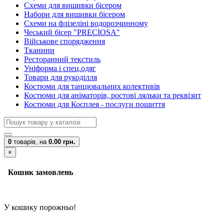
Схеми для вишивки бісером
Набори для вишивки бісером
Схеми на флізеліні водорозчинному
Чеський бісер "PRECIOSA"
Військове спорядження
Тканини
Ресторанний текстиль
Уніформа і спец.одяг
Товари для рукоділля
Костюми для танцювальних колективів
Костюми для аніматорів, ростові ляльки та реквізит
Костюми для Косплея - послуги пошиття
0
товарів,
на
0.00 грн.
×
Кошик замовлень
У кошику порожньо!