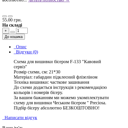
55.00 грн.
На складі
+
До кошика
Опис
Відгуки (0)
Схема для вишивки бісером F-133 "Кавовий
сервіз"
Розмір схеми, см: 21*30
Матеріал: габардин підклеєний флізеліном
Техніка вишивки: часткове зашивання
До схеми додається інструкція з рекомендацією
кольорів і номерів бісеру.
За вашим бажанням ми можемо укомплектувати
схему для вишивки Чеським бісером " Preciosa.
Підбір бісеру абсолютно БЕЗКОШТОВНО!
Написати відгук
Ваше ім’я: