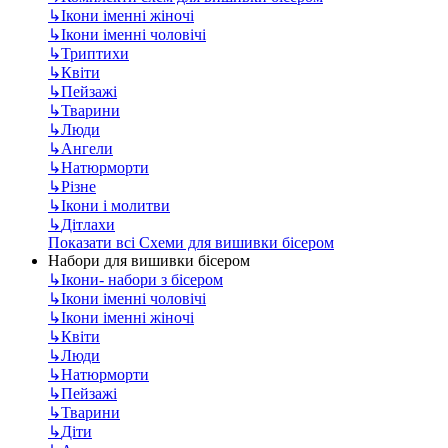
↳
Ікони іменні жіночі
↳
Ікони іменні чоловічі
↳
Триптихи
↳
Квіти
↳
Пейзажі
↳
Тварини
↳
Люди
↳
Ангели
↳
Натюрморти
↳
Різне
↳
Ікони і молитви
↳
Дітлахи
Показати всі Схеми для вишивки бісером
Набори для вишивки бісером
↳
Ікони- набори з бісером
↳
Ікони іменні чоловічі
↳
Ікони іменні жіночі
↳
Квіти
↳
Люди
↳
Натюрморти
↳
Пейзажі
↳
Тварини
↳
Діти