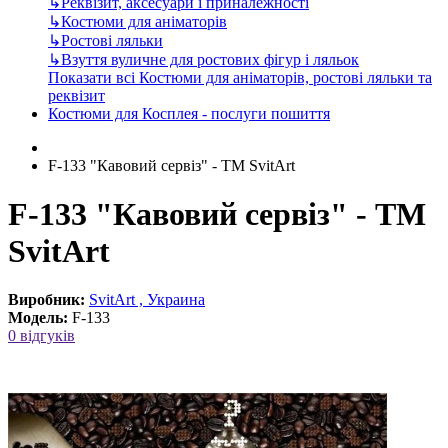
↳
Реквізит, аксесуари і приналежності
↳
Костюми для аніматорів
↳
Ростові ляльки
↳
Взуття вуличне для ростових фігур і ляльок
Показати всі Костюми для аніматорів, ростові ляльки та
реквізит
Костюми для Косплея - послуги пошиття
F-133 "Кавовий сервіз" - ТМ SvitArt
F-133 "Кавовий сервіз" - ТМ
SvitArt
Виробник:
SvitArt , Украина
Модель:
F-133
0 відгуків