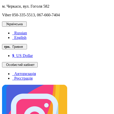
м. Черкаси, вул. Гоголя 582
Viber 050-335-5513, 067-660-7404
Українська
Russian
English
грн.
Гривня
$
US Dollar
Особистий кабінет
Авторизація
Реєстрація