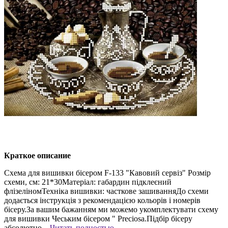
Краткое описание
Схема для вишивки бісером F-133 "Кавовий сервіз" Розмір
схеми, см: 21*30Матеріал: габардин підклеєний
флізеліномТехніка вишивки: часткове зашиванняДо схеми
додається інструкція з рекомендацією кольорів і номерів
бісеру.За вашим бажанням ми можемо укомплектувати схему
для вишивки Чеським бісером " Preciosa.Підбір бісеру
абсолютно...
Читать полностью →