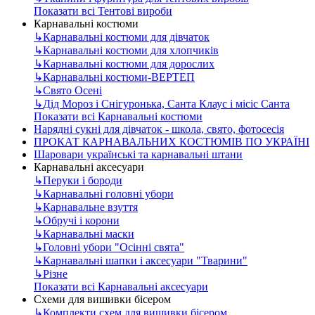
Показати всі Тентові вироби
Карнавальні костюми
↳
Карнавальні костюми для дівчаток
↳
Карнавальні костюми для хлопчиків
↳
Карнавальні костюми для дорослих
↳
Карнавальні костюми-ВЕРТЕП
↳
Свято Осені
↳
Дід Мороз і Снігуронька, Санта Клаус і місіс Санта
Показати всі Карнавальні костюми
Нарядні сукні для дівчаток - школа, свято, фотосесія
ПРОКАТ КАРНАВАЛЬНИХ КОСТЮМІВ ПО УКРАЇНІ
Шаровари українські та карнавальні штани
Карнавальні аксесуари
↳
Перуки і бороди
↳
Карнавальні головні убори
↳
Карнавальне взуття
↳
Обручі і корони
↳
Карнавальні маски
↳
Головні убори "Осінні свята"
↳
Карнавальні шапки і аксесуари "Тварини"
↳
Різне
Показати всі Карнавальні аксесуари
Схеми для вишивки бісером
↳
Комплекти схем для вишивки бісером