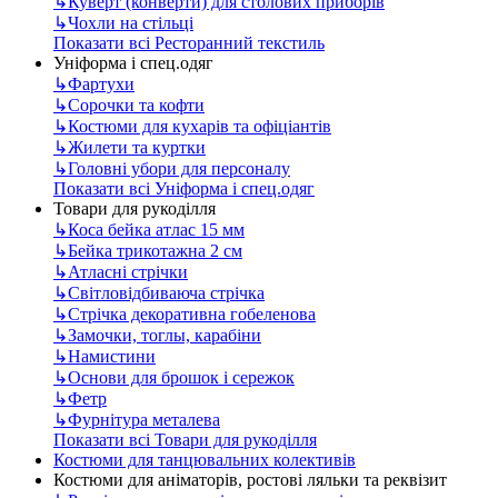
↳
Куверт (конверти) для столових приборів
↳
Чохли на стільці
Показати всі Ресторанний текстиль
Уніформа і спец.одяг
↳
Фартухи
↳
Сорочки та кофти
↳
Костюми для кухарів та офіціантів
↳
Жилети та куртки
↳
Головні убори для персоналу
Показати всі Уніформа і спец.одяг
Товари для рукоділля
↳
Коса бейка атлас 15 мм
↳
Бейка трикотажна 2 см
↳
Атласні стрічки
↳
Світловідбиваюча стрічка
↳
Стрічка декоративна гобеленова
↳
Замочки, тоглы, карабіни
↳
Намистини
↳
Основи для брошок і сережок
↳
Фетр
↳
Фурнітура металева
Показати всі Товари для рукоділля
Костюми для танцювальних колективів
Костюми для аніматорів, ростові ляльки та реквізит