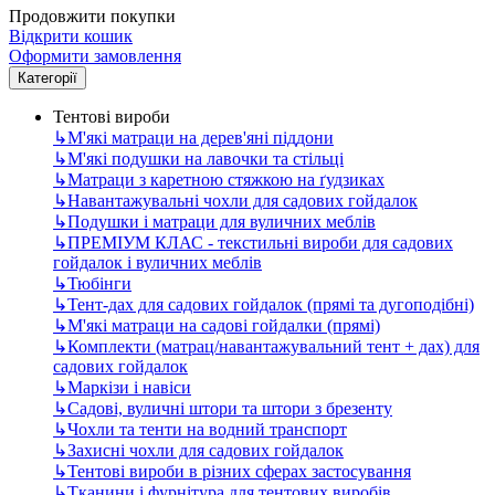
Продовжити покупки
Відкрити кошик
Оформити замовлення
Категорії
Тентові вироби
↳
М'які матраци на дерев'яні піддони
↳
М'які подушки на лавочки та стільці
↳
Матраци з каретною стяжкою на ґудзиках
↳
Навантажувальні чохли для садових гойдалок
↳
Подушки і матраци для вуличних меблів
↳
ПРЕМІУМ КЛАС - текстильні вироби для садових
гойдалок і вуличних меблів
↳
Тюбінги
↳
Тент-дах для садових гойдалок (прямі та дугоподібні)
↳
М'які матраци на садові гойдалки (прямі)
↳
Комплекти (матрац/навантажувальний тент + дах) для
садових гойдалок
↳
Маркізи і навіси
↳
Садові, вуличні штори та штори з брезенту
↳
Чохли та тенти на водний транспорт
↳
Захисні чохли для садових гойдалок
↳
Тентові вироби в різних сферах застосування
↳
Тканини і фурнітура для тентових виробів