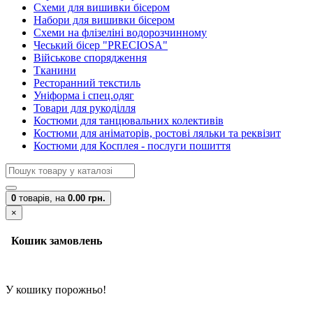
Схеми для вишивки бісером
Набори для вишивки бісером
Схеми на флізеліні водорозчинному
Чеський бісер "PRECIOSA"
Військове спорядження
Тканини
Ресторанний текстиль
Уніформа і спец.одяг
Товари для рукоділля
Костюми для танцювальних колективів
Костюми для аніматорів, ростові ляльки та реквізит
Костюми для Косплея - послуги пошиття
0
товарів,
на
0.00 грн.
×
Кошик замовлень
У кошику порожньо!