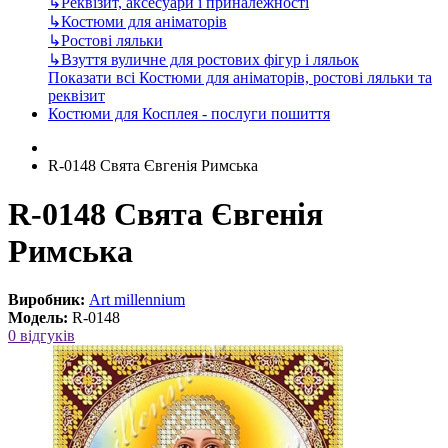
↳
Реквізит, аксесуари і приналежності
↳
Костюми для аніматорів
↳
Ростові ляльки
↳
Взуття вуличне для ростових фігур і ляльок
Показати всі Костюми для аніматорів, ростові ляльки та
реквізит
Костюми для Косплея - послуги пошиття
R-0148 Свята Євгенія Римська
R-0148 Свята Євгенія
Римська
Виробник:
Art millennium
Модель:
R-0148
0 відгуків