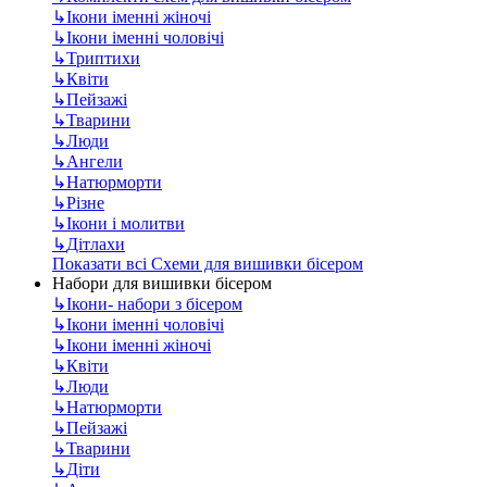
↳
Ікони іменні жіночі
↳
Ікони іменні чоловічі
↳
Триптихи
↳
Квіти
↳
Пейзажі
↳
Тварини
↳
Люди
↳
Ангели
↳
Натюрморти
↳
Різне
↳
Ікони і молитви
↳
Дітлахи
Показати всі Схеми для вишивки бісером
Набори для вишивки бісером
↳
Ікони- набори з бісером
↳
Ікони іменні чоловічі
↳
Ікони іменні жіночі
↳
Квіти
↳
Люди
↳
Натюрморти
↳
Пейзажі
↳
Тварини
↳
Діти