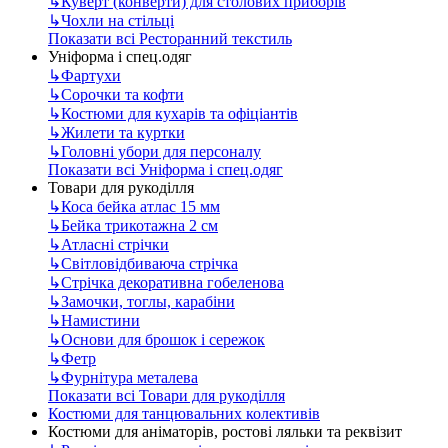
↳
Куверт (конверти) для столових приборів
↳
Чохли на стільці
Показати всі Ресторанний текстиль
Уніформа і спец.одяг
↳
Фартухи
↳
Сорочки та кофти
↳
Костюми для кухарів та офіціантів
↳
Жилети та куртки
↳
Головні убори для персоналу
Показати всі Уніформа і спец.одяг
Товари для рукоділля
↳
Коса бейка атлас 15 мм
↳
Бейка трикотажна 2 см
↳
Атласні стрічки
↳
Світловідбиваюча стрічка
↳
Стрічка декоративна гобеленова
↳
Замочки, тоглы, карабіни
↳
Намистини
↳
Основи для брошок і сережок
↳
Фетр
↳
Фурнітура металева
Показати всі Товари для рукоділля
Костюми для танцювальних колективів
Костюми для аніматорів, ростові ляльки та реквізит