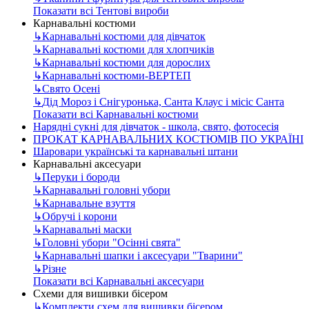
Показати всі Тентові вироби
Карнавальні костюми
↳
Карнавальні костюми для дівчаток
↳
Карнавальні костюми для хлопчиків
↳
Карнавальні костюми для дорослих
↳
Карнавальні костюми-ВЕРТЕП
↳
Свято Осені
↳
Дід Мороз і Снігуронька, Санта Клаус і місіс Санта
Показати всі Карнавальні костюми
Нарядні сукні для дівчаток - школа, свято, фотосесія
ПРОКАТ КАРНАВАЛЬНИХ КОСТЮМІВ ПО УКРАЇНІ
Шаровари українські та карнавальні штани
Карнавальні аксесуари
↳
Перуки і бороди
↳
Карнавальні головні убори
↳
Карнавальне взуття
↳
Обручі і корони
↳
Карнавальні маски
↳
Головні убори "Осінні свята"
↳
Карнавальні шапки і аксесуари "Тварини"
↳
Різне
Показати всі Карнавальні аксесуари
Схеми для вишивки бісером
↳
Комплекти схем для вишивки бісером