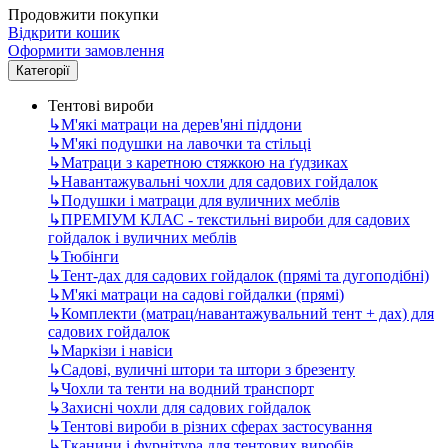
Продовжити покупки
Відкрити кошик
Оформити замовлення
Категорії
Тентові вироби
↳
М'які матраци на дерев'яні піддони
↳
М'які подушки на лавочки та стільці
↳
Матраци з каретною стяжкою на ґудзиках
↳
Навантажувальні чохли для садових гойдалок
↳
Подушки і матраци для вуличних меблів
↳
ПРЕМІУМ КЛАС - текстильні вироби для садових
гойдалок і вуличних меблів
↳
Тюбінги
↳
Тент-дах для садових гойдалок (прямі та дугоподібні)
↳
М'які матраци на садові гойдалки (прямі)
↳
Комплекти (матрац/навантажувальний тент + дах) для
садових гойдалок
↳
Маркізи і навіси
↳
Садові, вуличні штори та штори з брезенту
↳
Чохли та тенти на водний транспорт
↳
Захисні чохли для садових гойдалок
↳
Тентові вироби в різних сферах застосування
↳
Тканини і фурнітура для тентових виробів