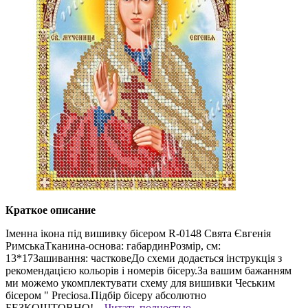
Краткое описание
Іменна ікона під вишивку бісером R-0148 Свята Євгенія
РимськаТканина-основа: габардинРозмір, см:
13*17Зашивання: частковеДо схеми додається інструкція з
рекомендацією кольорів і номерів бісеру.За вашим бажанням
ми можемо укомплектувати схему для вишивки Чеським
бісером " Preciosa.Підбір бісеру абсолютно
БЕЗКОШТОВНО!...
Читать полностью →