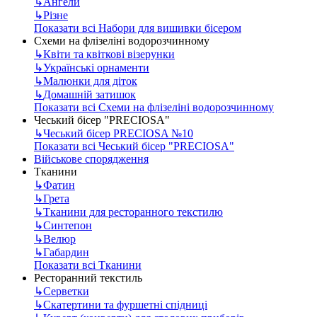
↳
Ангели
↳
Різне
Показати всі Набори для вишивки бісером
Схеми на флізеліні водорозчинному
↳
Квіти та квіткові візерунки
↳
Українські орнаменти
↳
Малюнки для діток
↳
Домашній затишок
Показати всі Схеми на флізеліні водорозчинному
Чеський бісер "PRECIOSA"
↳
Чеський бісер PRECIOSA №10
Показати всі Чеський бісер "PRECIOSA"
Військове спорядження
Тканини
↳
Фатин
↳
Грета
↳
Тканини для ресторанного текстилю
↳
Синтепон
↳
Велюр
↳
Габардин
Показати всі Тканини
Ресторанний текстиль
↳
Серветки
↳
Скатертини та фуршетні спідниці