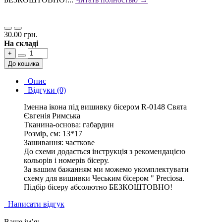
30.00 грн.
На складі
+
До кошика
Опис
Відгуки (0)
Іменна ікона під вишивку бісером R-0148 Свята
Євгенія Римська
Тканина-основа: габардин
Розмір, см: 13*17
Зашивання: часткове
До схеми додається інструкція з рекомендацією
кольорів і номерів бісеру.
За вашим бажанням ми можемо укомплектувати
схему для вишивки Чеським бісером " Preciosa.
Підбір бісеру абсолютно БЕЗКОШТОВНО!
Написати відгук
Ваше ім’я: