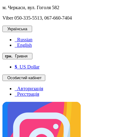
м. Черкаси, вул. Гоголя 582
Viber 050-335-5513, 067-660-7404
Українська
Russian
English
грн.
Гривня
$
US Dollar
Особистий кабінет
Авторизація
Реєстрація