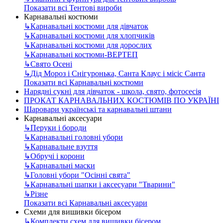
Показати всі Тентові вироби
Карнавальні костюми
↳
Карнавальні костюми для дівчаток
↳
Карнавальні костюми для хлопчиків
↳
Карнавальні костюми для дорослих
↳
Карнавальні костюми-ВЕРТЕП
↳
Свято Осені
↳
Дід Мороз і Снігуронька, Санта Клаус і місіс Санта
Показати всі Карнавальні костюми
Нарядні сукні для дівчаток - школа, свято, фотосесія
ПРОКАТ КАРНАВАЛЬНИХ КОСТЮМІВ ПО УКРАЇНІ
Шаровари українські та карнавальні штани
Карнавальні аксесуари
↳
Перуки і бороди
↳
Карнавальні головні убори
↳
Карнавальне взуття
↳
Обручі і корони
↳
Карнавальні маски
↳
Головні убори "Осінні свята"
↳
Карнавальні шапки і аксесуари "Тварини"
↳
Різне
Показати всі Карнавальні аксесуари
Схеми для вишивки бісером
↳
Комплекти схем для вишивки бісером