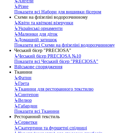
↳
Ангели
↳
Різне
Показати всі Набори для вишивки бісером
Схеми на флізеліні водорозчинному
↳
Квіти та квіткові візерунки
↳
Українські орнаменти
↳
Малюнки для діток
↳
Домашній затишок
Показати всі Схеми на флізеліні водорозчинному
Чеський бісер "PRECIOSA"
↳
Чеський бісер PRECIOSA №10
Показати всі Чеський бісер "PRECIOSA"
Військове спорядження
Тканини
↳
Фатин
↳
Грета
↳
Тканини для ресторанного текстилю
↳
Синтепон
↳
Велюр
↳
Габардин
Показати всі Тканини
Ресторанний текстиль
↳
Серветки
↳
Скатертини та фуршетні спідниці