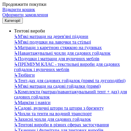
Продовжити покупки
Відкрити кошик
Оформити замовлення
Категорії
Тентові вироби
↳
М'які матраци на дерев'яні піддони
↳
М'які подушки на лавочки та стільці
↳
Матраци з каретною стяжкою на ґудзиках
↳
Навантажувальні чохли для садових гойдалок
↳
Подушки і матраци для вуличних меблів
↳
ПРЕМІУМ КЛАС - текстильні вироби для садових
гойдалок і вуличних меблів
↳
Тюбінги
↳
Тент-дах для садових гойдалок (прямі та дугоподібні)
↳
М'які матраци на садові гойдалки (прямі)
↳
Комплекти (матрац/навантажувальний тент + дах) для
садових гойдалок
↳
Маркізи і навіси
↳
Садові, вуличні штори та штори з брезенту
↳
Чохли та тенти на водний транспорт
↳
Захисні чохли для садових гойдалок
↳
Тентові вироби в різних сферах застосування
↳
Тканини і фурнітура для тентових виробів