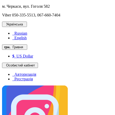
м. Черкаси, вул. Гоголя 582
Viber 050-335-5513, 067-660-7404
Українська
Russian
English
грн.
Гривня
$
US Dollar
Особистий кабінет
Авторизація
Реєстрація