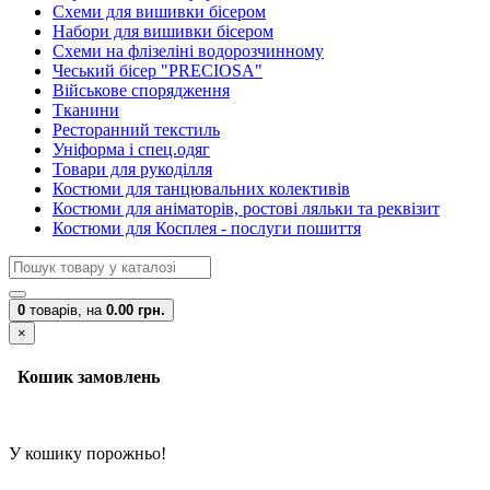
Схеми для вишивки бісером
Набори для вишивки бісером
Схеми на флізеліні водорозчинному
Чеський бісер "PRECIOSA"
Військове спорядження
Тканини
Ресторанний текстиль
Уніформа і спец.одяг
Товари для рукоділля
Костюми для танцювальних колективів
Костюми для аніматорів, ростові ляльки та реквізит
Костюми для Косплея - послуги пошиття
0
товарів,
на
0.00 грн.
×
Кошик замовлень
У кошику порожньо!