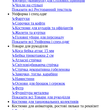
↳
Куверт (конверти) для столових приборів
↳
Чохли на стільці
Показати всі Ресторанний текстиль
Уніформа і спец.одяг
↳
Фартухи
↳
Сорочки та кофти
↳
Костюми для кухарів та офіціантів
↳
Жилети та куртки
↳
Головні убори для персоналу
Показати всі Уніформа і спец.одяг
Товари для рукоділля
↳
Коса бейка атлас 15 мм
↳
Бейка трикотажна 2 см
↳
Атласні стрічки
↳
Світловідбиваюча стрічка
↳
Стрічка декоративна гобеленова
↳
Замочки, тоглы, карабіни
↳
Намистини
↳
Основи для брошок і сережок
↳
Фетр
↳
Фурнітура металева
Показати всі Товари для рукоділля
Костюми для танцювальних колективів
Костюми для аніматорів, ростові ляльки та реквізит