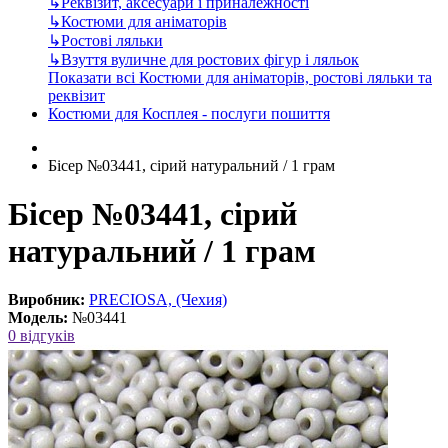
↳
Реквізит, аксесуари і приналежності
↳
Костюми для аніматорів
↳
Ростові ляльки
↳
Взуття вуличне для ростових фігур і ляльок
Показати всі Костюми для аніматорів, ростові ляльки та
реквізит
Костюми для Косплея - послуги пошиття
Бісер №03441, сірий натуральний / 1 грам
Бісер №03441, сірий
натуральний / 1 грам
Виробник:
PRECIOSA, (Чехия)
Модель:
№03441
0 відгуків