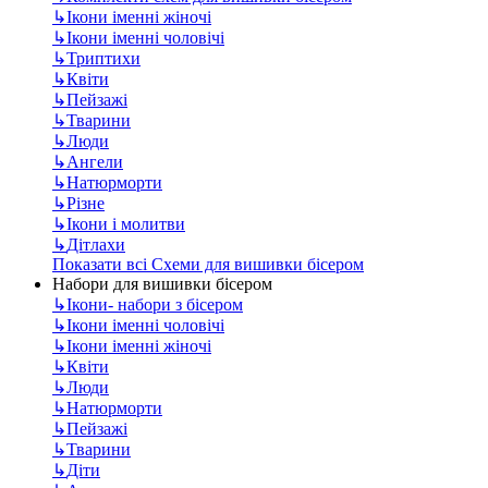
↳
Ікони іменні жіночі
↳
Ікони іменні чоловічі
↳
Триптихи
↳
Квіти
↳
Пейзажі
↳
Тварини
↳
Люди
↳
Ангели
↳
Натюрморти
↳
Різне
↳
Ікони і молитви
↳
Дітлахи
Показати всі Схеми для вишивки бісером
Набори для вишивки бісером
↳
Ікони- набори з бісером
↳
Ікони іменні чоловічі
↳
Ікони іменні жіночі
↳
Квіти
↳
Люди
↳
Натюрморти
↳
Пейзажі
↳
Тварини
↳
Діти