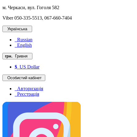
м. Черкаси, вул. Гоголя 582
Viber 050-335-5513, 067-660-7404
Українська
Russian
English
грн.
Гривня
$
US Dollar
Особистий кабінет
Авторизація
Реєстрація