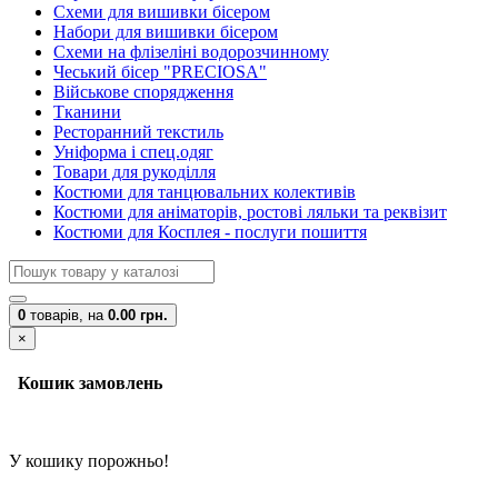
Схеми для вишивки бісером
Набори для вишивки бісером
Схеми на флізеліні водорозчинному
Чеський бісер "PRECIOSA"
Військове спорядження
Тканини
Ресторанний текстиль
Уніформа і спец.одяг
Товари для рукоділля
Костюми для танцювальних колективів
Костюми для аніматорів, ростові ляльки та реквізит
Костюми для Косплея - послуги пошиття
0
товарів,
на
0.00 грн.
×
Кошик замовлень
У кошику порожньо!