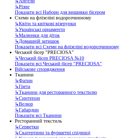
↳
Ангели
↳
Різне
Показати всі Набори для вишивки бісером
Схеми на флізеліні водорозчинному
↳
Квіти та квіткові візерунки
↳
Українські орнаменти
↳
Малюнки для діток
↳
Домашній затишок
Показати всі Схеми на флізеліні водорозчинному
Чеський бісер "PRECIOSA"
↳
Чеський бісер PRECIOSA №10
Показати всі Чеський бісер "PRECIOSA"
Військове спорядження
Тканини
↳
Фатин
↳
Грета
↳
Тканини для ресторанного текстилю
↳
Синтепон
↳
Велюр
↳
Габардин
Показати всі Тканини
Ресторанний текстиль
↳
Серветки
↳
Скатертини та фуршетні спідниці