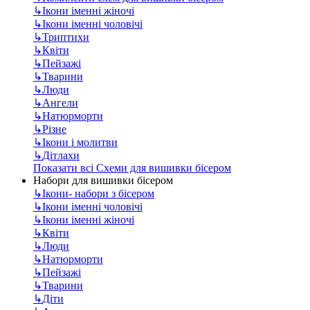
↳
Ікони іменні жіночі
↳
Ікони іменні чоловічі
↳
Триптихи
↳
Квіти
↳
Пейзажі
↳
Тварини
↳
Люди
↳
Ангели
↳
Натюрморти
↳
Різне
↳
Ікони і молитви
↳
Дітлахи
Показати всі Схеми для вишивки бісером
Набори для вишивки бісером
↳
Ікони- набори з бісером
↳
Ікони іменні чоловічі
↳
Ікони іменні жіночі
↳
Квіти
↳
Люди
↳
Натюрморти
↳
Пейзажі
↳
Тварини
↳
Діти