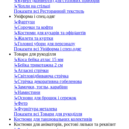
↳
Куверт (конверти) для столових приборів
↳
Чохли на стільці
Показати всі Ресторанний текстиль
Уніформа і спец.одяг
↳
Фартухи
↳
Сорочки та кофти
↳
Костюми для кухарів та офіціантів
↳
Жилети та куртки
↳
Головні убори для персоналу
Показати всі Уніформа і спец.одяг
Товари для рукоділля
↳
Коса бейка атлас 15 мм
↳
Бейка трикотажна 2 см
↳
Атласні стрічки
↳
Світловідбиваюча стрічка
↳
Стрічка декоративна гобеленова
↳
Замочки, тоглы, карабіни
↳
Намистини
↳
Основи для брошок і сережок
↳
Фетр
↳
Фурнітура металева
Показати всі Товари для рукоділля
Костюми для танцювальних колективів
Костюми для аніматорів, ростові ляльки та реквізит