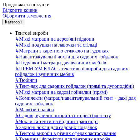
Продовжити покупки
Відкрити кошик
Оформити замовлення
Категорії
Тентові вироби
↳
М'які матраци на дерев'яні піддони
↳
М'які подушки на лавочки та стільці
↳
Матраци з каретною стяжкою на ґудзиках
↳
Навантажувальні чохли для садових гойдалок
↳
Подушки і матраци для вуличних меблів
↳
ПРЕМІУМ КЛАС - текстильні вироби для садових
гойдалок і вуличних меблів
↳
Тюбінги
↳
Тент-дах для садових гойдалок (прямі та дугоподібні)
↳
М'які матраци на садові гойдалки (прямі)
↳
Комплекти (матрац/навантажувальний тент + дах) для
садових гойдалок
↳
Маркізи і навіси
↳
Садові, вуличні штори та штори з брезенту
↳
Чохли та тенти на водний транспорт
↳
Захисні чохли для садових гойдалок
↳
Тентові вироби в різних сферах застосування
↳
Тканини і фурнітура для тентових виробів