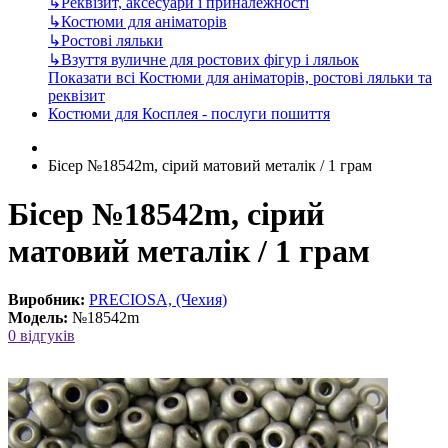
↳
Реквізит, аксесуари і приналежності
↳
Костюми для аніматорів
↳
Ростові ляльки
↳
Взуття вуличне для ростових фігур і ляльок
Показати всі Костюми для аніматорів, ростові ляльки та
реквізит
Костюми для Косплея - послуги пошиття
Бісер №18542m, сірий матовий металік / 1 грам
Бісер №18542m, сірий
матовий металік / 1 грам
Виробник:
PRECIOSA, (Чехия)
Модель:
№18542m
0 відгуків