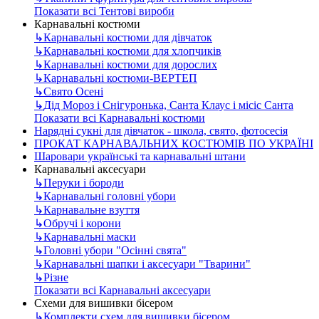
Показати всі Тентові вироби
Карнавальні костюми
↳
Карнавальні костюми для дівчаток
↳
Карнавальні костюми для хлопчиків
↳
Карнавальні костюми для дорослих
↳
Карнавальні костюми-ВЕРТЕП
↳
Свято Осені
↳
Дід Мороз і Снігуронька, Санта Клаус і місіс Санта
Показати всі Карнавальні костюми
Нарядні сукні для дівчаток - школа, свято, фотосесія
ПРОКАТ КАРНАВАЛЬНИХ КОСТЮМІВ ПО УКРАЇНІ
Шаровари українські та карнавальні штани
Карнавальні аксесуари
↳
Перуки і бороди
↳
Карнавальні головні убори
↳
Карнавальне взуття
↳
Обручі і корони
↳
Карнавальні маски
↳
Головні убори "Осінні свята"
↳
Карнавальні шапки і аксесуари "Тварини"
↳
Різне
Показати всі Карнавальні аксесуари
Схеми для вишивки бісером
↳
Комплекти схем для вишивки бісером