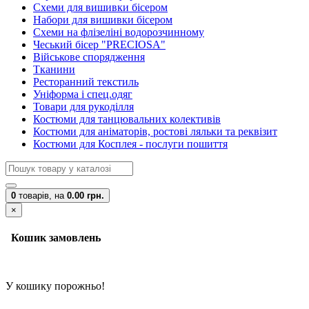
Схеми для вишивки бісером
Набори для вишивки бісером
Схеми на флізеліні водорозчинному
Чеський бісер "PRECIOSA"
Військове спорядження
Тканини
Ресторанний текстиль
Уніформа і спец.одяг
Товари для рукоділля
Костюми для танцювальних колективів
Костюми для аніматорів, ростові ляльки та реквізит
Костюми для Косплея - послуги пошиття
0
товарів,
на
0.00 грн.
×
Кошик замовлень
У кошику порожньо!