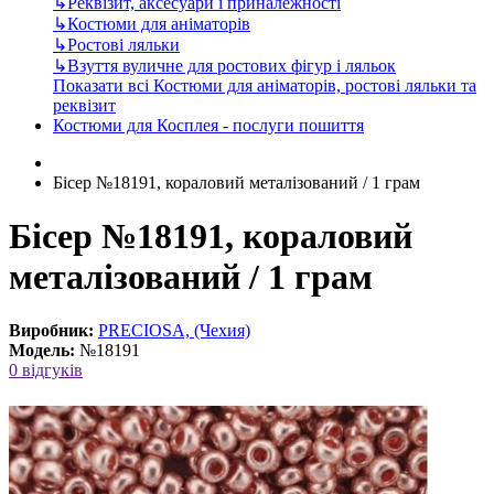
↳
Реквізит, аксесуари і приналежності
↳
Костюми для аніматорів
↳
Ростові ляльки
↳
Взуття вуличне для ростових фігур і ляльок
Показати всі Костюми для аніматорів, ростові ляльки та
реквізит
Костюми для Косплея - послуги пошиття
Бісер №18191, кораловий металізований / 1 грам
Бісер №18191, кораловий
металізований / 1 грам
Виробник:
PRECIOSA, (Чехия)
Модель:
№18191
0 відгуків