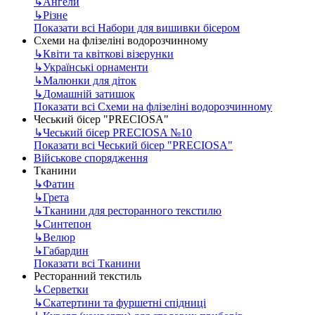
↳
Ангели
↳
Різне
Показати всі Набори для вишивки бісером
Схеми на флізеліні водорозчинному
↳
Квіти та квіткові візерунки
↳
Українські орнаменти
↳
Малюнки для діток
↳
Домашній затишок
Показати всі Схеми на флізеліні водорозчинному
Чеський бісер "PRECIOSA"
↳
Чеський бісер PRECIOSA №10
Показати всі Чеський бісер "PRECIOSA"
Військове спорядження
Тканини
↳
Фатин
↳
Грета
↳
Тканини для ресторанного текстилю
↳
Синтепон
↳
Велюр
↳
Габардин
Показати всі Тканини
Ресторанний текстиль
↳
Серветки
↳
Скатертини та фуршетні спідниці