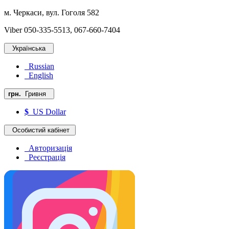
м. Черкаси, вул. Гоголя 582
Viber 050-335-5513, 067-660-7404
Українська
Russian
English
грн.
Гривня
$
US Dollar
Особистий кабінет
Авторизація
Реєстрація