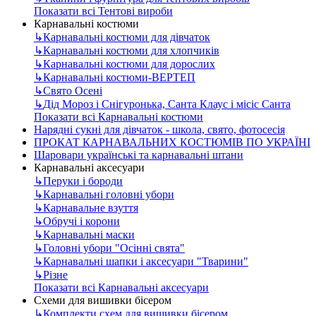
Показати всі Тентові вироби
Карнавальні костюми
↳
Карнавальні костюми для дівчаток
↳
Карнавальні костюми для хлопчиків
↳
Карнавальні костюми для дорослих
↳
Карнавальні костюми-ВЕРТЕП
↳
Свято Осені
↳
Дід Мороз і Снігуронька, Санта Клаус і місіс Санта
Показати всі Карнавальні костюми
Нарядні сукні для дівчаток - школа, свято, фотосесія
ПРОКАТ КАРНАВАЛЬНИХ КОСТЮМІВ ПО УКРАЇНІ
Шаровари українські та карнавальні штани
Карнавальні аксесуари
↳
Перуки і бороди
↳
Карнавальні головні убори
↳
Карнавальне взуття
↳
Обручі і корони
↳
Карнавальні маски
↳
Головні убори "Осінні свята"
↳
Карнавальні шапки і аксесуари "Тварини"
↳
Різне
Показати всі Карнавальні аксесуари
Схеми для вишивки бісером
↳
Комплекти схем для вишивки бісером