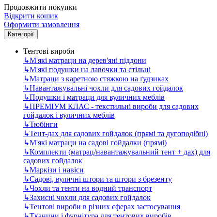
Продовжити покупки
Відкрити кошик
Оформити замовлення
Категорії
Тентові вироби
↳
М'які матраци на дерев'яні піддони
↳
М'які подушки на лавочки та стільці
↳
Матраци з каретною стяжкою на ґудзиках
↳
Навантажувальні чохли для садових гойдалок
↳
Подушки і матраци для вуличних меблів
↳
ПРЕМІУМ КЛАС - текстильні вироби для садових
гойдалок і вуличних меблів
↳
Тюбінги
↳
Тент-дах для садових гойдалок (прямі та дугоподібні)
↳
М'які матраци на садові гойдалки (прямі)
↳
Комплекти (матрац/навантажувальний тент + дах) для
садових гойдалок
↳
Маркізи і навіси
↳
Садові, вуличні штори та штори з брезенту
↳
Чохли та тенти на водний транспорт
↳
Захисні чохли для садових гойдалок
↳
Тентові вироби в різних сферах застосування
↳
Тканини і фурнітура для тентових виробів