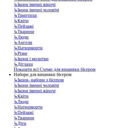
↳
Ікони іменні жіночі
↳
Ікони іменні чоловічі
↳
Триптихи
↳
Квіти
↳
Пейзажі
↳
Тварини
↳
Люди
↳
Ангели
↳
Натюрморти
↳
Різне
↳
Ікони і молитви
↳
Дітлахи
Показати всі Схеми для вишивки бісером
Набори для вишивки бісером
↳
Ікони- набори з бісером
↳
Ікони іменні чоловічі
↳
Ікони іменні жіночі
↳
Квіти
↳
Люди
↳
Натюрморти
↳
Пейзажі
↳
Тварини
↳
Діти