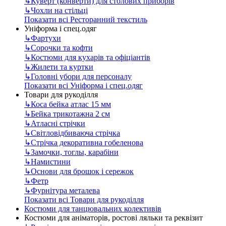
↳
Куверт (конверти) для столових приборів
↳
Чохли на стільці
Показати всі Ресторанний текстиль
Уніформа і спец.одяг
↳
Фартухи
↳
Сорочки та кофти
↳
Костюми для кухарів та офіціантів
↳
Жилети та куртки
↳
Головні убори для персоналу
Показати всі Уніформа і спец.одяг
Товари для рукоділля
↳
Коса бейка атлас 15 мм
↳
Бейка трикотажна 2 см
↳
Атласні стрічки
↳
Світловідбиваюча стрічка
↳
Стрічка декоративна гобеленова
↳
Замочки, тоглы, карабіни
↳
Намистини
↳
Основи для брошок і сережок
↳
Фетр
↳
Фурнітура металева
Показати всі Товари для рукоділля
Костюми для танцювальних колективів
Костюми для аніматорів, ростові ляльки та реквізит