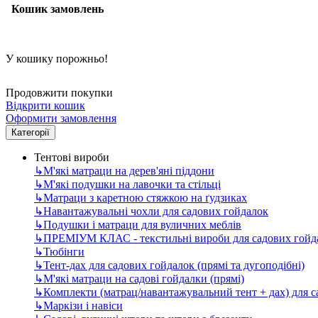
Кошик замовлень
У кошику порожньо!
Продовжити покупки
Відкрити кошик
Оформити замовлення
Категорії
Тентові вироби
↳
М'які матраци на дерев'яні піддони
↳
М'які подушки на лавочки та стільці
↳
Матраци з каретною стяжкою на ґудзиках
↳
Навантажувальні чохли для садових гойдалок
↳
Подушки і матраци для вуличних меблів
↳
ПРЕМІУМ КЛАС - текстильні вироби для садових гойда
↳
Тюбінги
↳
Тент-дах для садових гойдалок (прямі та дугоподібні)
↳
М'які матраци на садові гойдалки (прямі)
↳
Комплекти (матрац/навантажувальний тент + дах) для 
↳
Маркізи і навіси