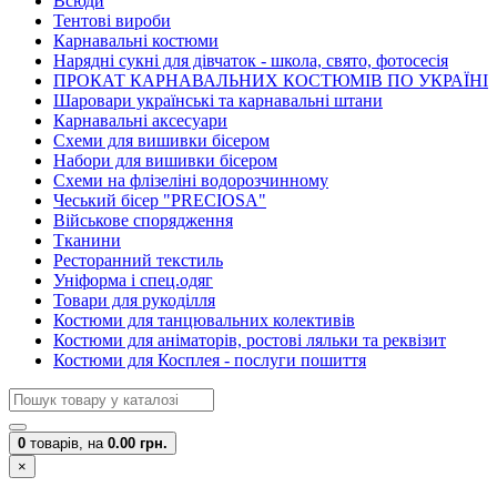
Всюди
Тентові вироби
Карнавальні костюми
Нарядні сукні для дівчаток - школа, свято, фотосесія
ПРОКАТ КАРНАВАЛЬНИХ КОСТЮМІВ ПО УКРАЇНІ
Шаровари українські та карнавальні штани
Карнавальні аксесуари
Схеми для вишивки бісером
Набори для вишивки бісером
Схеми на флізеліні водорозчинному
Чеський бісер "PRECIOSA"
Військове спорядження
Тканини
Ресторанний текстиль
Уніформа і спец.одяг
Товари для рукоділля
Костюми для танцювальних колективів
Костюми для аніматорів, ростові ляльки та реквізит
Костюми для Косплея - послуги пошиття
0
товарів,
на
0.00 грн.
×