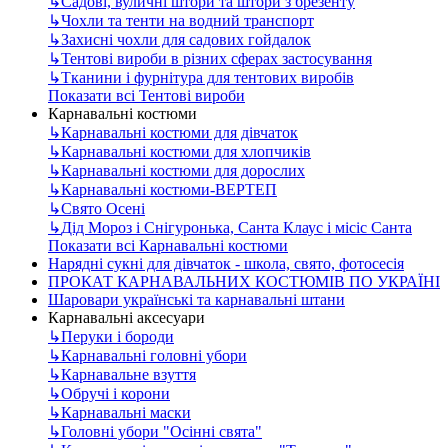
↳
Садові, вуличні штори та штори з брезенту
↳
Чохли та тенти на водний транспорт
↳
Захисні чохли для садових гойдалок
↳
Тентові вироби в різних сферах застосування
↳
Тканини і фурнітура для тентових виробів
Показати всі Тентові вироби
Карнавальні костюми
↳
Карнавальні костюми для дівчаток
↳
Карнавальні костюми для хлопчиків
↳
Карнавальні костюми для дорослих
↳
Карнавальні костюми-ВЕРТЕП
↳
Свято Осені
↳
Дід Мороз і Снігуронька, Санта Клаус і місіс Санта
Показати всі Карнавальні костюми
Нарядні сукні для дівчаток - школа, свято, фотосесія
ПРОКАТ КАРНАВАЛЬНИХ КОСТЮМІВ ПО УКРАЇНІ
Шаровари українські та карнавальні штани
Карнавальні аксесуари
↳
Перуки і бороди
↳
Карнавальні головні убори
↳
Карнавальне взуття
↳
Обручі і корони
↳
Карнавальні маски
↳
Головні убори "Осінні свята"