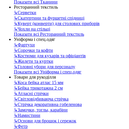
Показати всі Тканини
Ресторанний текстиль
↳
Серветки
↳
Скатертини та фуршетні спідниці
↳
Куверт (конверти) для столових приборів
↳
Чохли на стільці
Показати всі Ресторанний текстиль
Уніформа і спец.одяг
↳
Фартухи
↳
Сорочки та кофти
↳
Костюми для кухарів та офіціантів
↳
Жилети та куртки
↳
Головні убори для персоналу
Показати всі Уніформа і спец.одяг
Товари для рукоділля
↳
Коса бейка атлас 15 мм
↳
Бейка трикотажна 2 см
↳
Атласні стрічки
↳
Світловідбиваюча стрічка
↳
Стрічка декоративна гобеленова
↳
Замочки, тоглы, карабіни
↳
Намистини
↳
Основи для брошок і сережок
↳
Фетр