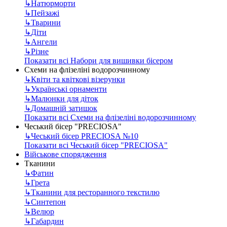
↳
Натюрморти
↳
Пейзажі
↳
Тварини
↳
Діти
↳
Ангели
↳
Різне
Показати всі Набори для вишивки бісером
Схеми на флізеліні водорозчинному
↳
Квіти та квіткові візерунки
↳
Українські орнаменти
↳
Малюнки для діток
↳
Домашній затишок
Показати всі Схеми на флізеліні водорозчинному
Чеський бісер "PRECIOSA"
↳
Чеський бісер PRECIOSA №10
Показати всі Чеський бісер "PRECIOSA"
Військове спорядження
Тканини
↳
Фатин
↳
Грета
↳
Тканини для ресторанного текстилю
↳
Синтепон
↳
Велюр
↳
Габардин