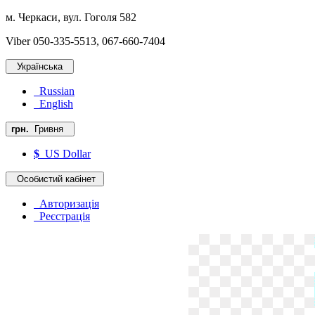
м. Черкаси, вул. Гоголя 582
Viber 050-335-5513, 067-660-7404
Українська
Russian
English
грн.
Гривня
$
US Dollar
Особистий кабінет
Авторизація
Реєстрація