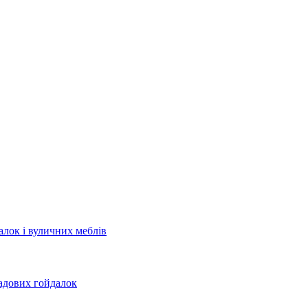
лок і вуличних меблів
садових гойдалок