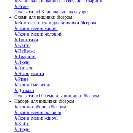
↳
Карнавальні шапки і аксесуари "Тварини"
↳
Різне
Показати всі Карнавальні аксесуари
Схеми для вишивки бісером
↳
Комплекти схем для вишивки бісером
↳
Ікони іменні жіночі
↳
Ікони іменні чоловічі
↳
Триптихи
↳
Квіти
↳
Пейзажі
↳
Тварини
↳
Люди
↳
Ангели
↳
Натюрморти
↳
Різне
↳
Ікони і молитви
↳
Дітлахи
Показати всі Схеми для вишивки бісером
Набори для вишивки бісером
↳
Ікони- набори з бісером
↳
Ікони іменні чоловічі
↳
Ікони іменні жіночі
↳
Квіти
↳
Люди