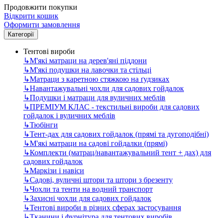
Продовжити покупки
Відкрити кошик
Оформити замовлення
Категорії
Тентові вироби
↳
М'які матраци на дерев'яні піддони
↳
М'які подушки на лавочки та стільці
↳
Матраци з каретною стяжкою на ґудзиках
↳
Навантажувальні чохли для садових гойдалок
↳
Подушки і матраци для вуличних меблів
↳
ПРЕМІУМ КЛАС - текстильні вироби для садових
гойдалок і вуличних меблів
↳
Тюбінги
↳
Тент-дах для садових гойдалок (прямі та дугоподібні)
↳
М'які матраци на садові гойдалки (прямі)
↳
Комплекти (матрац/навантажувальний тент + дах) для
садових гойдалок
↳
Маркізи і навіси
↳
Садові, вуличні штори та штори з брезенту
↳
Чохли та тенти на водний транспорт
↳
Захисні чохли для садових гойдалок
↳
Тентові вироби в різних сферах застосування
↳
Тканини і фурнітура для тентових виробів