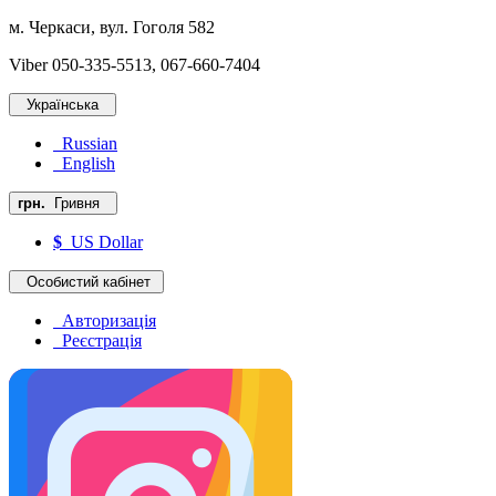
м. Черкаси, вул. Гоголя 582
Viber 050-335-5513, 067-660-7404
Українська
Russian
English
грн.
Гривня
$
US Dollar
Особистий кабінет
Авторизація
Реєстрація