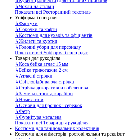
↳
Куверт (конверти) для столових приборів
↳
Чохли на стільці
Показати всі Ресторанний текстиль
Уніформа і спец.одяг
↳
Фартухи
↳
Сорочки та кофти
↳
Костюми для кухарів та офіціантів
↳
Жилети та куртки
↳
Головні убори для персоналу
Показати всі Уніформа і спец.одяг
Товари для рукоділля
↳
Коса бейка атлас 15 мм
↳
Бейка трикотажна 2 см
↳
Атласні стрічки
↳
Світловідбиваюча стрічка
↳
Стрічка декоративна гобеленова
↳
Замочки, тоглы, карабіни
↳
Намистини
↳
Основи для брошок і сережок
↳
Фетр
↳
Фурнітура металева
Показати всі Товари для рукоділля
Костюми для танцювальних колективів
Костюми для аніматорів, ростові ляльки та реквізит