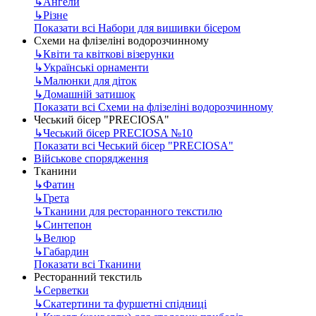
↳
Ангели
↳
Різне
Показати всі Набори для вишивки бісером
Схеми на флізеліні водорозчинному
↳
Квіти та квіткові візерунки
↳
Українські орнаменти
↳
Малюнки для діток
↳
Домашній затишок
Показати всі Схеми на флізеліні водорозчинному
Чеський бісер "PRECIOSA"
↳
Чеський бісер PRECIOSA №10
Показати всі Чеський бісер "PRECIOSA"
Військове спорядження
Тканини
↳
Фатин
↳
Грета
↳
Тканини для ресторанного текстилю
↳
Синтепон
↳
Велюр
↳
Габардин
Показати всі Тканини
Ресторанний текстиль
↳
Серветки
↳
Скатертини та фуршетні спідниці