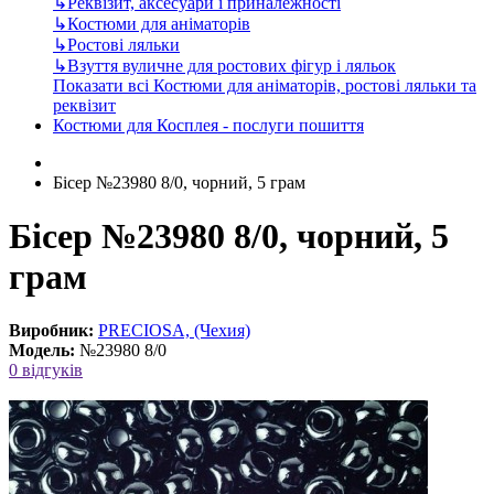
↳
Реквізит, аксесуари і приналежності
↳
Костюми для аніматорів
↳
Ростові ляльки
↳
Взуття вуличне для ростових фігур і ляльок
Показати всі Костюми для аніматорів, ростові ляльки та
реквізит
Костюми для Косплея - послуги пошиття
Бісер №23980 8/0, чорний, 5 грам
Бісер №23980 8/0, чорний, 5
грам
Виробник:
PRECIOSA, (Чехия)
Модель:
№23980 8/0
0 відгуків