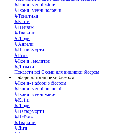
↳
Ікони іменні жіночі
↳
Ікони іменні чоловічі
↳
Триптихи
↳
Квіти
↳
Пейзажі
↳
Тварини
↳
Люди
↳
Ангели
↳
Натюрморти
↳
Різне
↳
Ікони і молитви
↳
Дітлахи
Показати всі Схеми для вишивки бісером
Набори для вишивки бісером
↳
Ікони- набори з бісером
↳
Ікони іменні чоловічі
↳
Ікони іменні жіночі
↳
Квіти
↳
Люди
↳
Натюрморти
↳
Пейзажі
↳
Тварини
↳
Діти