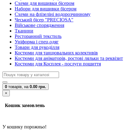
Схеми для вишивки бісером
Набори для вишивки бісером
Схеми на флізеліні водорозчинному
Чеський бісер "PRECIOSA"
Військове спорядження
Тканини
Ресторанний текстиль
Уніформа і спец.одяг
Товари для рукоділля
Костюми для танцювальних колективів
Костюми для аніматорів, ростові ляльки та реквізит
Костюми для Косплея - послуги пошиття
0
товарів,
на
0.00 грн.
×
Кошик замовлень
У кошику порожньо!