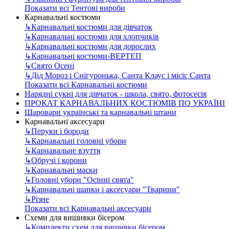
Показати всі Тентові вироби
Карнавальні костюми
↳
Карнавальні костюми для дівчаток
↳
Карнавальні костюми для хлопчиків
↳
Карнавальні костюми для дорослих
↳
Карнавальні костюми-ВЕРТЕП
↳
Свято Осені
↳
Дід Мороз і Снігуронька, Санта Клаус і місіс Санта
Показати всі Карнавальні костюми
Нарядні сукні для дівчаток - школа, свято, фотосесія
ПРОКАТ КАРНАВАЛЬНИХ КОСТЮМІВ ПО УКРАЇНІ
Шаровари українські та карнавальні штани
Карнавальні аксесуари
↳
Перуки і бороди
↳
Карнавальні головні убори
↳
Карнавальне взуття
↳
Обручі і корони
↳
Карнавальні маски
↳
Головні убори "Осінні свята"
↳
Карнавальні шапки і аксесуари "Тварини"
↳
Різне
Показати всі Карнавальні аксесуари
Схеми для вишивки бісером
↳
Комплекти схем для вишивки бісером