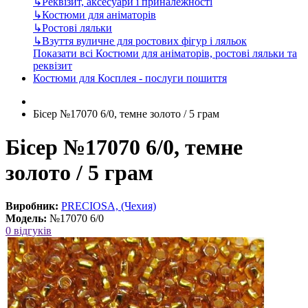
↳
Реквізит, аксесуари і приналежності
↳
Костюми для аніматорів
↳
Ростові ляльки
↳
Взуття вуличне для ростових фігур і ляльок
Показати всі Костюми для аніматорів, ростові ляльки та
реквізит
Костюми для Косплея - послуги пошиття
Бісер №17070 6/0, темне золото / 5 грам
Бісер №17070 6/0, темне
золото / 5 грам
Виробник:
PRECIOSA, (Чехия)
Модель:
№17070 6/0
0 відгуків