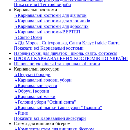
Показати всі Тентові вироби
Карнавальні костюми
↳
Карнавальні костюми для дівчаток
↳
Карнавальні костюми для хлопчиків
↳
Карнавальні костюми для дорослих
↳
Карнавальні костюми-ВЕРТЕП
↳
Свято Осені
↳
Дід Мороз і Снігуронька, Санта Клаус і місіс Санта
Показати всі Карнавальні костюми
Нарядні сукні для дівчаток - школа, свято, фотосесія
ПРОКАТ КАРНАВАЛЬНИХ КОСТЮМІВ ПО УКРАЇНІ
Шаровари українські та карнавальні штани
Карнавальні аксесуари
↳
Перуки і бороди
↳
Карнавальні головні убори
↳
Карнавальне взуття
↳
Обручі і корони
↳
Карнавальні маски
↳
Головні убори "Осінні свята"
↳
Карнавальні шапки і аксесуари "Тварини"
↳
Різне
Показати всі Карнавальні аксесуари
Схеми для вишивки бісером
↳
Комплекти схем для вишивки бісером