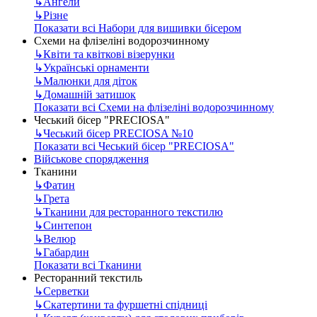
↳
Ангели
↳
Різне
Показати всі Набори для вишивки бісером
Схеми на флізеліні водорозчинному
↳
Квіти та квіткові візерунки
↳
Українські орнаменти
↳
Малюнки для діток
↳
Домашній затишок
Показати всі Схеми на флізеліні водорозчинному
Чеський бісер "PRECIOSA"
↳
Чеський бісер PRECIOSA №10
Показати всі Чеський бісер "PRECIOSA"
Військове спорядження
Тканини
↳
Фатин
↳
Грета
↳
Тканини для ресторанного текстилю
↳
Синтепон
↳
Велюр
↳
Габардин
Показати всі Тканини
Ресторанний текстиль
↳
Серветки
↳
Скатертини та фуршетні спідниці