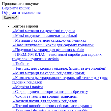
Продовжити покупки
Відкрити кошик
Оформити замовлення
Категорії
Тентові вироби
↳
М'які матраци на дерев'яні піддони
↳
М'які подушки на лавочки та стільці
↳
Матраци з каретною стяжкою на ґудзиках
↳
Навантажувальні чохли для садових гойдалок
↳
Подушки і матраци для вуличних меблів
↳
ПРЕМІУМ КЛАС - текстильні вироби для садових
гойдалок і вуличних меблів
↳
Тюбінги
↳
Тент-дах для садових гойдалок (прямі та дугоподібні)
↳
М'які матраци на садові гойдалки (прямі)
↳
Комплекти (матрац/навантажувальний тент + дах) для
садових гойдалок
↳
Маркізи і навіси
↳
Садові, вуличні штори та штори з брезенту
↳
Чохли та тенти на водний транспорт
↳
Захисні чохли для садових гойдалок
↳
Тентові вироби в різних сферах застосування
↳
Тканини і фурнітура для тентових виробів