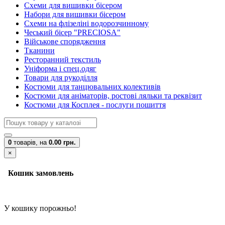
Схеми для вишивки бісером
Набори для вишивки бісером
Схеми на флізеліні водорозчинному
Чеський бісер "PRECIOSA"
Військове спорядження
Тканини
Ресторанний текстиль
Уніформа і спец.одяг
Товари для рукоділля
Костюми для танцювальних колективів
Костюми для аніматорів, ростові ляльки та реквізит
Костюми для Косплея - послуги пошиття
0
товарів,
на
0.00 грн.
×
Кошик замовлень
У кошику порожньо!