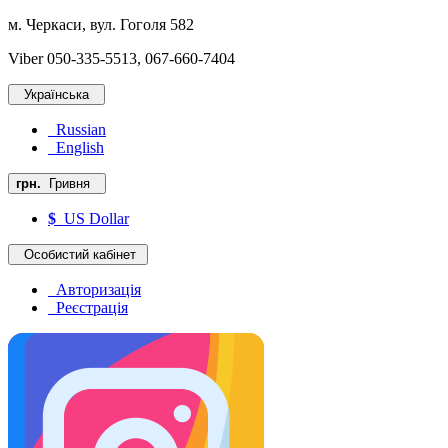
м. Черкаси, вул. Гоголя 582
Viber 050-335-5513, 067-660-7404
Українська
Russian
English
грн.
Гривня
$
US Dollar
Особистий кабінет
Авторизація
Реєстрація