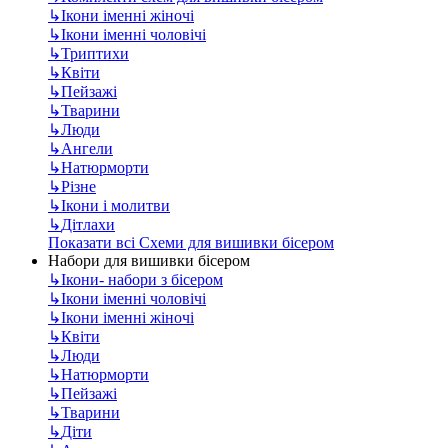
↳
Ікони іменні жіночі
↳
Ікони іменні чоловічі
↳
Триптихи
↳
Квіти
↳
Пейзажі
↳
Тварини
↳
Люди
↳
Ангели
↳
Натюрморти
↳
Різне
↳
Ікони і молитви
↳
Дітлахи
Показати всі Схеми для вишивки бісером
Набори для вишивки бісером
↳
Ікони- набори з бісером
↳
Ікони іменні чоловічі
↳
Ікони іменні жіночі
↳
Квіти
↳
Люди
↳
Натюрморти
↳
Пейзажі
↳
Тварини
↳
Діти