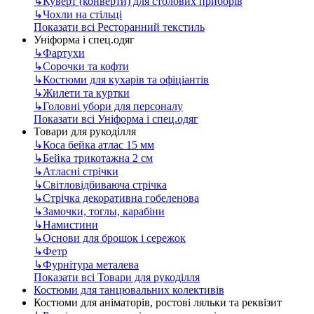
↳
Куверт (конверти) для столових приборів
↳
Чохли на стільці
Показати всі Ресторанний текстиль
Уніформа і спец.одяг
↳
Фартухи
↳
Сорочки та кофти
↳
Костюми для кухарів та офіціантів
↳
Жилети та куртки
↳
Головні убори для персоналу
Показати всі Уніформа і спец.одяг
Товари для рукоділля
↳
Коса бейка атлас 15 мм
↳
Бейка трикотажна 2 см
↳
Атласні стрічки
↳
Світловідбиваюча стрічка
↳
Стрічка декоративна гобеленова
↳
Замочки, тоглы, карабіни
↳
Намистини
↳
Основи для брошок і сережок
↳
Фетр
↳
Фурнітура металева
Показати всі Товари для рукоділля
Костюми для танцювальних колективів
Костюми для аніматорів, ростові ляльки та реквізит