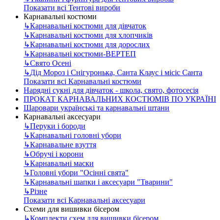
Показати всі Тентові вироби
Карнавальні костюми
↳
Карнавальні костюми для дівчаток
↳
Карнавальні костюми для хлопчиків
↳
Карнавальні костюми для дорослих
↳
Карнавальні костюми-ВЕРТЕП
↳
Свято Осені
↳
Дід Мороз і Снігуронька, Санта Клаус і місіс Санта
Показати всі Карнавальні костюми
Нарядні сукні для дівчаток - школа, свято, фотосесія
ПРОКАТ КАРНАВАЛЬНИХ КОСТЮМІВ ПО УКРАЇНІ
Шаровари українські та карнавальні штани
Карнавальні аксесуари
↳
Перуки і бороди
↳
Карнавальні головні убори
↳
Карнавальне взуття
↳
Обручі і корони
↳
Карнавальні маски
↳
Головні убори "Осінні свята"
↳
Карнавальні шапки і аксесуари "Тварини"
↳
Різне
Показати всі Карнавальні аксесуари
Схеми для вишивки бісером
↳
Комплекти схем для вишивки бісером