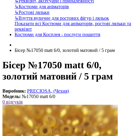
↳
Реквізит, аксесуари і приналежності
↳
Костюми для аніматорів
↳
Ростові ляльки
↳
Взуття вуличне для ростових фігур і ляльок
Показати всі Костюми для аніматорів, ростові ляльки та
реквізит
Костюми для Косплея - послуги пошиття
Бісер №17050 matt 6/0, золотий матовий / 5 грам
Бісер №17050 matt 6/0,
золотий матовий / 5 грам
Виробник:
PRECIOSA, (Чехия)
Модель:
№17050 matt 6/0
0 відгуків