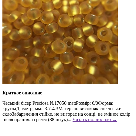
Краткое описание
Чеський бісер Preciosa №17050 mattРозмір: 6/0Форма:
круглаДіаметр, мм: 3.7-4.3Матеріал: високоякісне чеське
склоЗабарвлення стійке, не вигорає на сонці, не змінює колір
після прання.5 грамм (88 штук)...
Читать полностью →