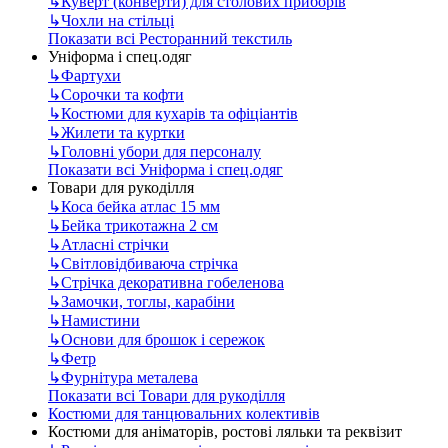
↳
Куверт (конверти) для столових приборів
↳
Чохли на стільці
Показати всі Ресторанний текстиль
Уніформа і спец.одяг
↳
Фартухи
↳
Сорочки та кофти
↳
Костюми для кухарів та офіціантів
↳
Жилети та куртки
↳
Головні убори для персоналу
Показати всі Уніформа і спец.одяг
Товари для рукоділля
↳
Коса бейка атлас 15 мм
↳
Бейка трикотажна 2 см
↳
Атласні стрічки
↳
Світловідбиваюча стрічка
↳
Стрічка декоративна гобеленова
↳
Замочки, тоглы, карабіни
↳
Намистини
↳
Основи для брошок і сережок
↳
Фетр
↳
Фурнітура металева
Показати всі Товари для рукоділля
Костюми для танцювальних колективів
Костюми для аніматорів, ростові ляльки та реквізит