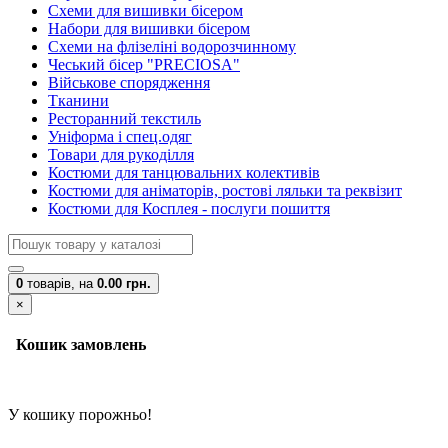
Схеми для вишивки бісером
Набори для вишивки бісером
Схеми на флізеліні водорозчинному
Чеський бісер "PRECIOSA"
Військове спорядження
Тканини
Ресторанний текстиль
Уніформа і спец.одяг
Товари для рукоділля
Костюми для танцювальних колективів
Костюми для аніматорів, ростові ляльки та реквізит
Костюми для Косплея - послуги пошиття
0
товарів,
на
0.00 грн.
×
Кошик замовлень
У кошику порожньо!