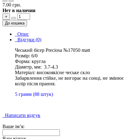
7.00 грн.
Нет в наличии
+
До кошика
Опис
Відгуки (0)
Чеський бісер Preciosa №17050 matt
Розмір: 6/0
Форма: кругла
Діаметр, мм: 3.7-4.3
Матеріал: високоякісне чеське скло
Забарвлення стійке, не вигорає на сонці, не змінює
колір після прання.
5 грамм (88 штук)
Написати відгук
Ваше ім’я:
Ваш відгук