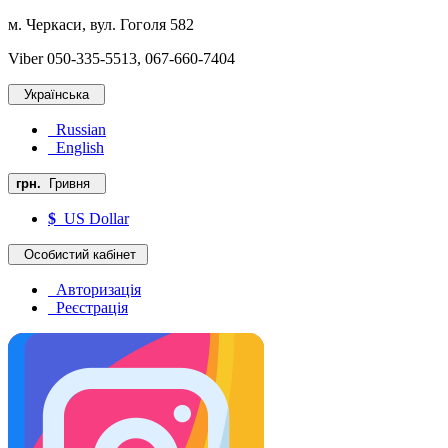
м. Черкаси, вул. Гоголя 582
Viber 050-335-5513, 067-660-7404
Українська
Russian
English
грн.
Гривня
$
US Dollar
Особистий кабінет
Авторизація
Реєстрація