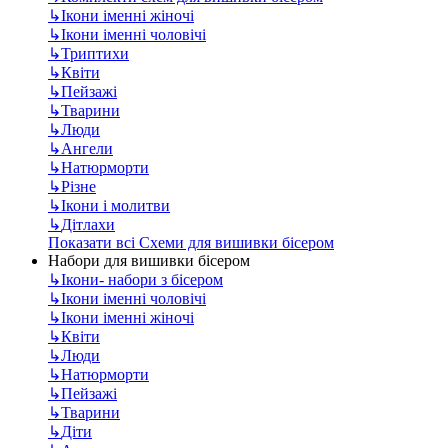
↳
Ікони іменні жіночі
↳
Ікони іменні чоловічі
↳
Триптихи
↳
Квіти
↳
Пейзажі
↳
Тварини
↳
Люди
↳
Ангели
↳
Натюрморти
↳
Різне
↳
Ікони і молитви
↳
Дітлахи
Показати всі Схеми для вишивки бісером
Набори для вишивки бісером
↳
Ікони- набори з бісером
↳
Ікони іменні чоловічі
↳
Ікони іменні жіночі
↳
Квіти
↳
Люди
↳
Натюрморти
↳
Пейзажі
↳
Тварини
↳
Діти