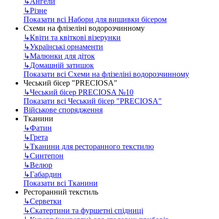
↳
Ангели
↳
Різне
Показати всі Набори для вишивки бісером
Схеми на флізеліні водорозчинному
↳
Квіти та квіткові візерунки
↳
Українські орнаменти
↳
Малюнки для діток
↳
Домашній затишок
Показати всі Схеми на флізеліні водорозчинному
Чеський бісер "PRECIOSA"
↳
Чеський бісер PRECIOSA №10
Показати всі Чеський бісер "PRECIOSA"
Військове спорядження
Тканини
↳
Фатин
↳
Грета
↳
Тканини для ресторанного текстилю
↳
Синтепон
↳
Велюр
↳
Габардин
Показати всі Тканини
Ресторанний текстиль
↳
Серветки
↳
Скатертини та фуршетні спідниці