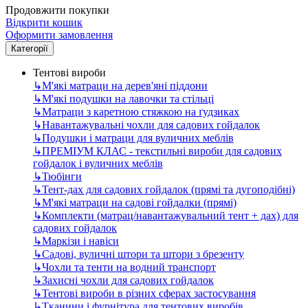
Продовжити покупки
Відкрити кошик
Оформити замовлення
Категорії
Тентові вироби
↳
М'які матраци на дерев'яні піддони
↳
М'які подушки на лавочки та стільці
↳
Матраци з каретною стяжкою на ґудзиках
↳
Навантажувальні чохли для садових гойдалок
↳
Подушки і матраци для вуличних меблів
↳
ПРЕМІУМ КЛАС - текстильні вироби для садових
гойдалок і вуличних меблів
↳
Тюбінги
↳
Тент-дах для садових гойдалок (прямі та дугоподібні)
↳
М'які матраци на садові гойдалки (прямі)
↳
Комплекти (матрац/навантажувальний тент + дах) для
садових гойдалок
↳
Маркізи і навіси
↳
Садові, вуличні штори та штори з брезенту
↳
Чохли та тенти на водний транспорт
↳
Захисні чохли для садових гойдалок
↳
Тентові вироби в різних сферах застосування
↳
Тканини і фурнітура для тентових виробів