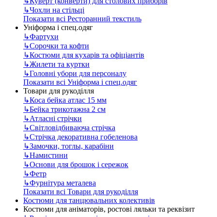
↳
Куверт (конверти) для столових приборів
↳
Чохли на стільці
Показати всі Ресторанний текстиль
Уніформа і спец.одяг
↳
Фартухи
↳
Сорочки та кофти
↳
Костюми для кухарів та офіціантів
↳
Жилети та куртки
↳
Головні убори для персоналу
Показати всі Уніформа і спец.одяг
Товари для рукоділля
↳
Коса бейка атлас 15 мм
↳
Бейка трикотажна 2 см
↳
Атласні стрічки
↳
Світловідбиваюча стрічка
↳
Стрічка декоративна гобеленова
↳
Замочки, тоглы, карабіни
↳
Намистини
↳
Основи для брошок і сережок
↳
Фетр
↳
Фурнітура металева
Показати всі Товари для рукоділля
Костюми для танцювальних колективів
Костюми для аніматорів, ростові ляльки та реквізит