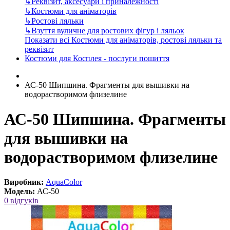
↳
Реквізит, аксесуари і приналежності
↳
Костюми для аніматорів
↳
Ростові ляльки
↳
Взуття вуличне для ростових фігур і ляльок
Показати всі Костюми для аніматорів, ростові ляльки та
реквізит
Костюми для Косплея - послуги пошиття
АС-50 Шипшина. Фрагменты для вышивки на
водорастворимом флизелине
АС-50 Шипшина. Фрагменты
для вышивки на
водорастворимом флизелине
Виробник:
AquaColor
Модель:
АС-50
0 відгуків