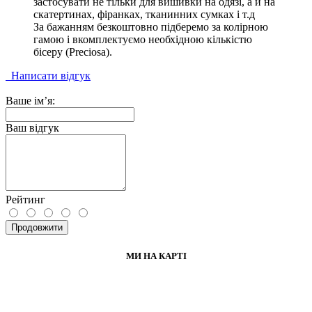
застосувати не тільки для вишивки на одязі, а й на
скатертинах, фіранках, тканинних сумках і т.д
За бажанням безкоштовно підберемо за колірною
гамою і вкомплектуємо необхідною кількістю
бісеру (Preciosa).
Написати відгук
Ваше ім’я:
Ваш відгук
Рейтинг
Продовжити
МИ НА КАРТІ