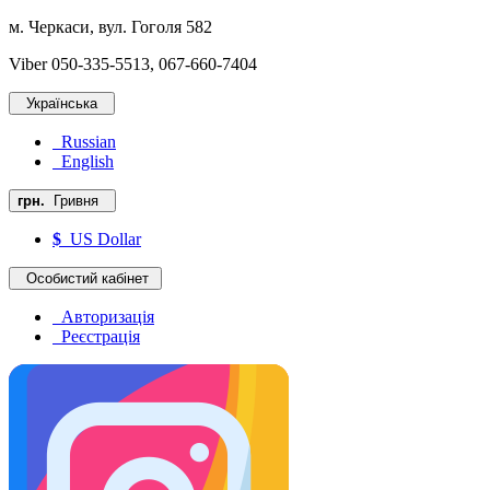
м. Черкаси, вул. Гоголя 582
Viber 050-335-5513, 067-660-7404
Українська
Russian
English
грн.
Гривня
$
US Dollar
Особистий кабінет
Авторизація
Реєстрація