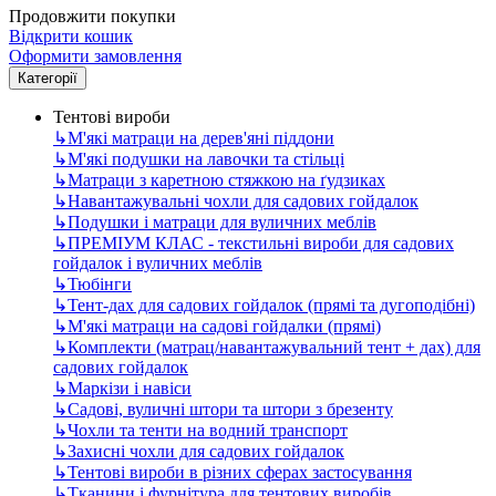
Продовжити покупки
Відкрити кошик
Оформити замовлення
Категорії
Тентові вироби
↳
М'які матраци на дерев'яні піддони
↳
М'які подушки на лавочки та стільці
↳
Матраци з каретною стяжкою на ґудзиках
↳
Навантажувальні чохли для садових гойдалок
↳
Подушки і матраци для вуличних меблів
↳
ПРЕМІУМ КЛАС - текстильні вироби для садових
гойдалок і вуличних меблів
↳
Тюбінги
↳
Тент-дах для садових гойдалок (прямі та дугоподібні)
↳
М'які матраци на садові гойдалки (прямі)
↳
Комплекти (матрац/навантажувальний тент + дах) для
садових гойдалок
↳
Маркізи і навіси
↳
Садові, вуличні штори та штори з брезенту
↳
Чохли та тенти на водний транспорт
↳
Захисні чохли для садових гойдалок
↳
Тентові вироби в різних сферах застосування
↳
Тканини і фурнітура для тентових виробів