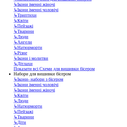
↳
Ікони іменні жіночі
↳
Ікони іменні чоловічі
↳
Триптихи
↳
Квіти
↳
Пейзажі
↳
Тварини
↳
Люди
↳
Ангели
↳
Натюрморти
↳
Різне
↳
Ікони і молитви
↳
Дітлахи
Показати всі Схеми для вишивки бісером
Набори для вишивки бісером
↳
Ікони- набори з бісером
↳
Ікони іменні чоловічі
↳
Ікони іменні жіночі
↳
Квіти
↳
Люди
↳
Натюрморти
↳
Пейзажі
↳
Тварини
↳
Діти