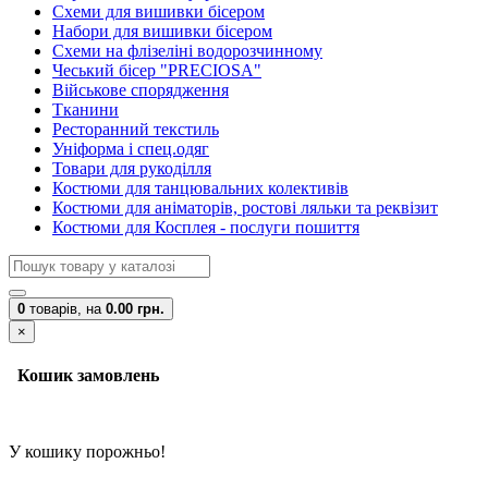
Схеми для вишивки бісером
Набори для вишивки бісером
Схеми на флізеліні водорозчинному
Чеський бісер "PRECIOSA"
Військове спорядження
Тканини
Ресторанний текстиль
Уніформа і спец.одяг
Товари для рукоділля
Костюми для танцювальних колективів
Костюми для аніматорів, ростові ляльки та реквізит
Костюми для Косплея - послуги пошиття
0
товарів,
на
0.00 грн.
×
Кошик замовлень
У кошику порожньо!