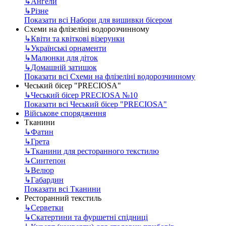
↳
Ангели
↳
Різне
Показати всі Набори для вишивки бісером
Схеми на флізеліні водорозчинному
↳
Квіти та квіткові візерунки
↳
Українські орнаменти
↳
Малюнки для діток
↳
Домашній затишок
Показати всі Схеми на флізеліні водорозчинному
Чеський бісер "PRECIOSA"
↳
Чеський бісер PRECIOSA №10
Показати всі Чеський бісер "PRECIOSA"
Військове спорядження
Тканини
↳
Фатин
↳
Грета
↳
Тканини для ресторанного текстилю
↳
Синтепон
↳
Велюр
↳
Габардин
Показати всі Тканини
Ресторанний текстиль
↳
Серветки
↳
Скатертини та фуршетні спідниці