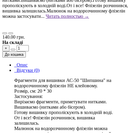
нитками.Вишиваємо (нитками або бісером).Готову вишивку
прополіскують в холодній воді.От і все! Флізелін розчинився,
вишивка залишилась.Малюнок на водорозчинному флізелін
можна застосувати...
Читать полностью →
140.00 грн.
На складі
+
До кошика
Опис
Відгуки (0)
Фрагменти для вишивки АС-50 "Шипшина" на
водорозчинному флізелін НЕ клейовому.
Розмір, см: 20 * 30
Застосування:
Вирізаємо фрагменти, приметувати нитками.
Вишиваємо (нитками або бісером).
Готову вишивку прополіскують в холодній воді.
От і все! Флізелін розчинився, вишивка
залишилась.
Малюнок на водорозчинному флізелін можна