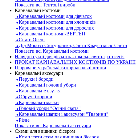
Показати всі Тентові вироби
Карнавальні костюми
↳
Карнавальні костюми для дівчаток
↳
Карнавальні костюми для хлопчиків
↳
Карнавальні костюми для дорослих
↳
Карнавальні костюми-ВЕРТЕП
↳
Свято Осені
↳
Дід Мороз і Снігуронька, Санта Клаус і місіс Санта
Показати всі Карнавальні костюми
Нарядні сукні для дівчаток - школа, свято, фотосесія
ПРОКАТ КАРНАВАЛЬНИХ КОСТЮМІВ ПО УКРАЇНІ
Шаровари українські та карнавальні штани
Карнавальні аксесуари
↳
Перуки і бороди
↳
Карнавальні головні убори
↳
Карнавальне взуття
↳
Обручі і корони
↳
Карнавальні маски
↳
Головні убори "Осінні свята"
↳
Карнавальні шапки і аксесуари "Тварини"
↳
Різне
Показати всі Карнавальні аксесуари
Схеми для вишивки бісером
↳
Комплекти схем для вишивки бісером