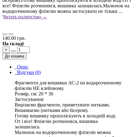
бісером).Готову вишивку прополіскують в холодній воді.От і
все! Флізелін розчинився, вишивка залишилась.Малюнок на
водорозчинному флізелін можна застосувати не тільки ...
Читать полностью →
140.00 грн.
На складі
+
До кошика
Опис
Відгуки (0)
Фрагменти для вишивки АС-2 на водорозчинному
флізелін НЕ клейовому.
Розмір, см: 20 * 30
Застосування:
Вирізаємо фрагменти, приметувати нитками.
Вишиваємо (нитками або бісером).
Готову вишивку прополіскують в холодній воді.
От і все! Флізелін розчинився, вишивка
залишилась.
Малюнок на водорозчинному флізелін можна