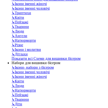
↳
Ікони іменні жіночі
↳
Ікони іменні чоловічі
↳
Триптихи
↳
Квіти
↳
Пейзажі
↳
Тварини
↳
Люди
↳
Ангели
↳
Натюрморти
↳
Різне
↳
Ікони і молитви
↳
Дітлахи
Показати всі Схеми для вишивки бісером
Набори для вишивки бісером
↳
Ікони- набори з бісером
↳
Ікони іменні чоловічі
↳
Ікони іменні жіночі
↳
Квіти
↳
Люди
↳
Натюрморти
↳
Пейзажі
↳
Тварини
↳
Діти