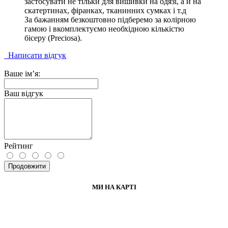
застосувати не тільки для вишивки на одязі, а й на
скатертинах, фіранках, тканинних сумках і т.д
За бажанням безкоштовно підберемо за колірною
гамою і вкомплектуємо необхідною кількістю
бісеру (Preciosa).
Написати відгук
Ваше ім’я:
Ваш відгук
Рейтинг
Продовжити
МИ НА КАРТІ