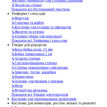
↳
Куверт (конверти) для столових приборів
↳
Чохли на стільці
Показати всі Ресторанний текстиль
Уніформа і спец.одяг
↳
Фартухи
↳
Сорочки та кофти
↳
Костюми для кухарів та офіціантів
↳
Жилети та куртки
↳
Головні убори для персоналу
Показати всі Уніформа і спец.одяг
Товари для рукоділля
↳
Коса бейка атлас 15 мм
↳
Бейка трикотажна 2 см
↳
Атласні стрічки
↳
Світловідбиваюча стрічка
↳
Стрічка декоративна гобеленова
↳
Замочки, тоглы, карабіни
↳
Намистини
↳
Основи для брошок і сережок
↳
Фетр
↳
Фурнітура металева
Показати всі Товари для рукоділля
Костюми для танцювальних колективів
Костюми для аніматорів, ростові ляльки та реквізит