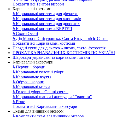
Показати всі Тентові вироби
Карнавальні костюми
↳
Карнавальні костюми для дівчаток
↳
Карнавальні костюми для хлопчиків
↳
Карнавальні костюми для дорослих
↳
Карнавальні костюми-ВЕРТЕП
↳
Свято Осені
↳
Дід Мороз і Снігуронька, Санта Клаус і місіс Санта
Показати всі Карнавальні костюми
Нарядні сукні для дівчаток - школа, свято, фотосесія
ПРОКАТ КАРНАВАЛЬНИХ КОСТЮМІВ ПО УКРАЇНІ
Шаровари українські та карнавальні штани
Карнавальні аксесуари
↳
Перуки і бороди
↳
Карнавальні головні убори
↳
Карнавальне взуття
↳
Обручі і корони
↳
Карнавальні маски
↳
Головні убори "Осінні свята"
↳
Карнавальні шапки і аксесуари "Тварини"
↳
Різне
Показати всі Карнавальні аксесуари
Схеми для вишивки бісером
↳
Комплекти схем для вишивки бісером