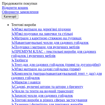
Продовжити покупки
Відкрити кошик
Оформити замовлення
Категорії
Тентові вироби
↳
М'які матраци на дерев'яні піддони
↳
М'які подушки на лавочки та стільці
↳
Матраци з каретною стяжкою на ґудзиках
↳
Навантажувальні чохли для садових гойдалок
↳
Подушки і матраци для вуличних меблів
↳
ПРЕМІУМ КЛАС - текстильні вироби для садових
гойдалок і вуличних меблів
↳
Тюбінги
↳
Тент-дах для садових гойдалок (прямі та дугоподібні)
↳
М'які матраци на садові гойдалки (прямі)
↳
Комплекти (матрац/навантажувальний тент + дах) для
садових гойдалок
↳
Маркізи і навіси
↳
Садові, вуличні штори та штори з брезенту
↳
Чохли та тенти на водний транспорт
↳
Захисні чохли для садових гойдалок
↳
Тентові вироби в різних сферах застосування
↳
Тканини і фурнітура для тентових виробів