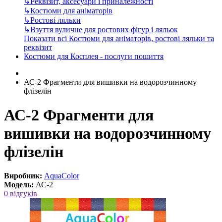
↳
Реквізит, аксесуари і приналежності
↳
Костюми для аніматорів
↳
Ростові ляльки
↳
Взуття вуличне для ростових фігур і ляльок
Показати всі Костюми для аніматорів, ростові ляльки та
реквізит
Костюми для Косплея - послуги пошиття
АС-2 Фрагменти для вишивки на водорозчинному
флізелін
АС-2 Фрагменти для
вишивки на водорозчинному
флізелін
Виробник:
AquaColor
Модель:
АС-2
0 відгуків