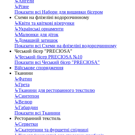
↳
Ангели
↳
Різне
Показати всі Набори для вишивки бісером
Схеми на флізеліні водорозчинному
↳
Квіти та квіткові візерунки
↳
Українські орнаменти
↳
Малюнки для діток
↳
Домашній затишок
Показати всі Схеми на флізеліні водорозчинному
Чеський бісер "PRECIOSA"
↳
Чеський бісер PRECIOSA №10
Показати всі Чеський бісер "PRECIOSA"
Військове спорядження
Тканини
↳
Фатин
↳
Грета
↳
Тканини для ресторанного текстилю
↳
Синтепон
↳
Велюр
↳
Габардин
Показати всі Тканини
Ресторанний текстиль
↳
Серветки
↳
Скатертини та фуршетні спідниці