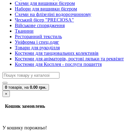
Схеми для вишивки бісером
Набори для вишивки бісером
Схеми на флізеліні водорозчинному
Чеський бісер "PRECIOSA"
Військове спорядження
Тканини
Ресторанний текстиль
Уніформа і спец.одяг
Товари для рукоділля
Костюми для танцювальних колективів
Костюми для аніматорів, ростові ляльки та реквізит
Костюми для Косплея - послуги пошиття
0
товарів,
на
0.00 грн.
×
Кошик замовлень
У кошику порожньо!