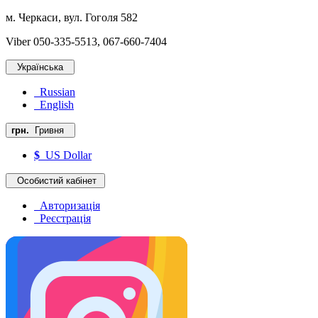
м. Черкаси, вул. Гоголя 582
Viber 050-335-5513, 067-660-7404
Українська
Russian
English
грн.
Гривня
$
US Dollar
Особистий кабінет
Авторизація
Реєстрація