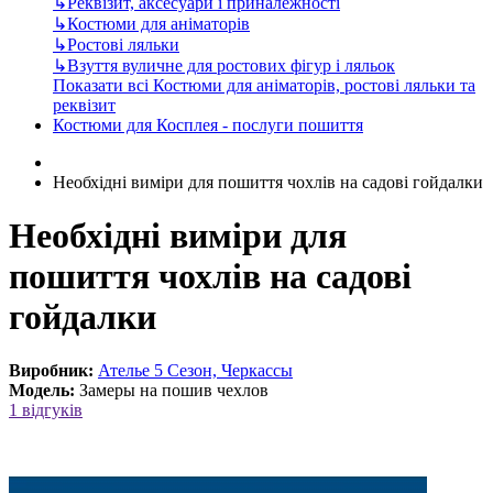
↳
Реквізит, аксесуари і приналежності
↳
Костюми для аніматорів
↳
Ростові ляльки
↳
Взуття вуличне для ростових фігур і ляльок
Показати всі Костюми для аніматорів, ростові ляльки та
реквізит
Костюми для Косплея - послуги пошиття
Необхідні виміри для пошиття чохлів на садові гойдалки
Необхідні виміри для
пошиття чохлів на садові
гойдалки
Виробник:
Ателье 5 Сезон, Черкассы
Модель:
Замеры на пошив чехлов
1 відгуків