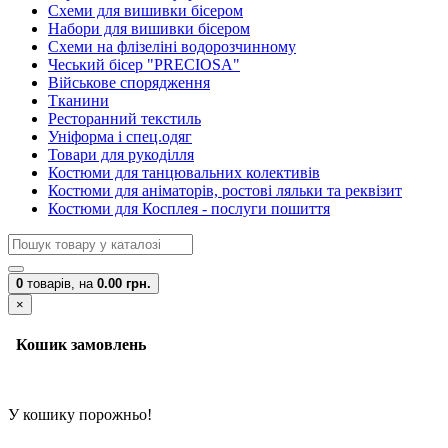
Схеми для вишивки бісером
Набори для вишивки бісером
Схеми на флізеліні водорозчинному
Чеський бісер "PRECIOSA"
Військове спорядження
Тканини
Ресторанний текстиль
Уніформа і спец.одяг
Товари для рукоділля
Костюми для танцювальних колективів
Костюми для аніматорів, ростові ляльки та реквізит
Костюми для Косплея - послуги пошиття
0
товарів,
на
0.00 грн.
×
Кошик замовлень
У кошику порожньо!