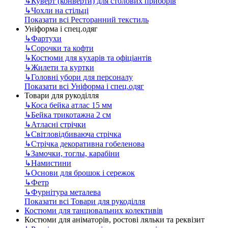
↳
Куверт (конверти) для столових приборів
↳
Чохли на стільці
Показати всі Ресторанний текстиль
Уніформа і спец.одяг
↳
Фартухи
↳
Сорочки та кофти
↳
Костюми для кухарів та офіціантів
↳
Жилети та куртки
↳
Головні убори для персоналу
Показати всі Уніформа і спец.одяг
Товари для рукоділля
↳
Коса бейка атлас 15 мм
↳
Бейка трикотажна 2 см
↳
Атласні стрічки
↳
Світловідбиваюча стрічка
↳
Стрічка декоративна гобеленова
↳
Замочки, тоглы, карабіни
↳
Намистини
↳
Основи для брошок і сережок
↳
Фетр
↳
Фурнітура металева
Показати всі Товари для рукоділля
Костюми для танцювальних колективів
Костюми для аніматорів, ростові ляльки та реквізит