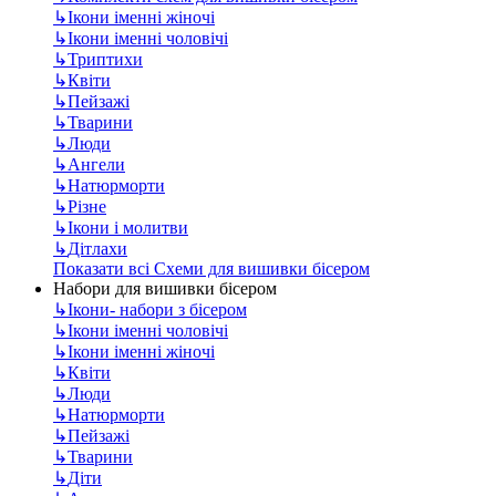
↳
Ікони іменні жіночі
↳
Ікони іменні чоловічі
↳
Триптихи
↳
Квіти
↳
Пейзажі
↳
Тварини
↳
Люди
↳
Ангели
↳
Натюрморти
↳
Різне
↳
Ікони і молитви
↳
Дітлахи
Показати всі Схеми для вишивки бісером
Набори для вишивки бісером
↳
Ікони- набори з бісером
↳
Ікони іменні чоловічі
↳
Ікони іменні жіночі
↳
Квіти
↳
Люди
↳
Натюрморти
↳
Пейзажі
↳
Тварини
↳
Діти