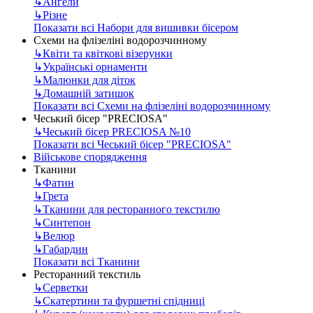
↳
Ангели
↳
Різне
Показати всі Набори для вишивки бісером
Схеми на флізеліні водорозчинному
↳
Квіти та квіткові візерунки
↳
Українські орнаменти
↳
Малюнки для діток
↳
Домашній затишок
Показати всі Схеми на флізеліні водорозчинному
Чеський бісер "PRECIOSA"
↳
Чеський бісер PRECIOSA №10
Показати всі Чеський бісер "PRECIOSA"
Військове спорядження
Тканини
↳
Фатин
↳
Грета
↳
Тканини для ресторанного текстилю
↳
Синтепон
↳
Велюр
↳
Габардин
Показати всі Тканини
Ресторанний текстиль
↳
Серветки
↳
Скатертини та фуршетні спідниці