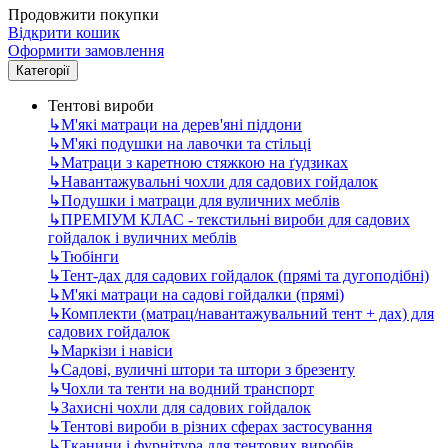
Продовжити покупки
Відкрити кошик
Оформити замовлення
Категорії
Тентові вироби
↳
М'які матраци на дерев'яні піддони
↳
М'які подушки на лавочки та стільці
↳
Матраци з каретною стяжкою на ґудзиках
↳
Навантажувальні чохли для садових гойдалок
↳
Подушки і матраци для вуличних меблів
↳
ПРЕМІУМ КЛАС - текстильні вироби для садових
гойдалок і вуличних меблів
↳
Тюбінги
↳
Тент-дах для садових гойдалок (прямі та дугоподібні)
↳
М'які матраци на садові гойдалки (прямі)
↳
Комплекти (матрац/навантажувальний тент + дах) для
садових гойдалок
↳
Маркізи і навіси
↳
Садові, вуличні штори та штори з брезенту
↳
Чохли та тенти на водний транспорт
↳
Захисні чохли для садових гойдалок
↳
Тентові вироби в різних сферах застосування
↳
Тканини і фурнітура для тентових виробів