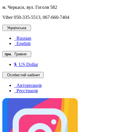
м. Черкаси, вул. Гоголя 582
Viber 050-335-5513, 067-660-7404
Українська
Russian
English
грн.
Гривня
$
US Dollar
Особистий кабінет
Авторизація
Реєстрація