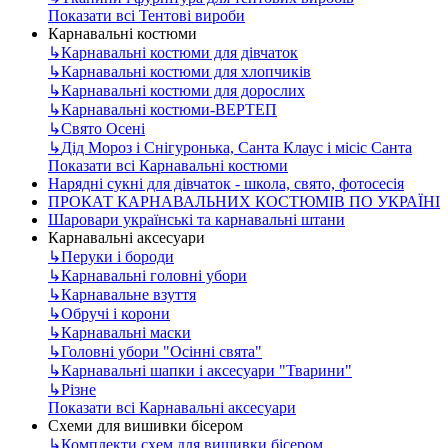
Показати всі Тентові вироби
Карнавальні костюми
↳
Карнавальні костюми для дівчаток
↳
Карнавальні костюми для хлопчиків
↳
Карнавальні костюми для дорослих
↳
Карнавальні костюми-ВЕРТЕП
↳
Свято Осені
↳
Дід Мороз і Снігуронька, Санта Клаус і місіс Санта
Показати всі Карнавальні костюми
Нарядні сукні для дівчаток - школа, свято, фотосесія
ПРОКАТ КАРНАВАЛЬНИХ КОСТЮМІВ ПО УКРАЇНІ
Шаровари українські та карнавальні штани
Карнавальні аксесуари
↳
Перуки і бороди
↳
Карнавальні головні убори
↳
Карнавальне взуття
↳
Обручі і корони
↳
Карнавальні маски
↳
Головні убори "Осінні свята"
↳
Карнавальні шапки і аксесуари "Тварини"
↳
Різне
Показати всі Карнавальні аксесуари
Схеми для вишивки бісером
↳
Комплекти схем для вишивки бісером