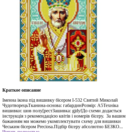
Краткое описание
Іменна ікона під вишивку бісером І-532 Святий Миколай
ЧудотворецьТканина-основа: габардинРозмір: А5Техніка
вишивки: шов полу[рестЗашивка: gjdyfДо схеми додається
інструкція з рекомендацією квітів і номерів бісеру. За вашим
бажанням ми можемо укомплектувати схему для вишивки
Чеським бісером Preciosa.Підбір бісеру абсолютно БЕЗКО...
Читать полностью →