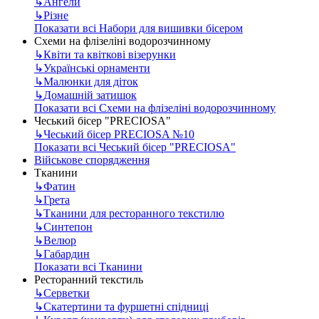
↳
Ангели
↳
Різне
Показати всі Набори для вишивки бісером
Схеми на флізеліні водорозчинному
↳
Квіти та квіткові візерунки
↳
Українські орнаменти
↳
Малюнки для діток
↳
Домашній затишок
Показати всі Схеми на флізеліні водорозчинному
Чеський бісер "PRECIOSA"
↳
Чеський бісер PRECIOSA №10
Показати всі Чеський бісер "PRECIOSA"
Військове спорядження
Тканини
↳
Фатин
↳
Грета
↳
Тканини для ресторанного текстилю
↳
Синтепон
↳
Велюр
↳
Габардин
Показати всі Тканини
Ресторанний текстиль
↳
Серветки
↳
Скатертини та фуршетні спідниці