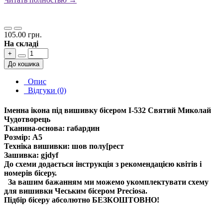
105.00 грн.
На складі
+
До кошика
Опис
Відгуки (0)
Іменна ікона під вишивку бісером І-532 Святий Миколай
Чудотворець
Тканина-основа: габардин
Розмір: А5
Техніка вишивки: шов полу[рест
Зашивка: gjdyf
До схеми додається інструкція з рекомендацією квітів і
номерів бісеру.
За вашим бажанням ми можемо укомплектувати схему
для вишивки Чеським бісером Preciosa.
Підбір бісеру абсолютно БЕЗКОШТОВНО!