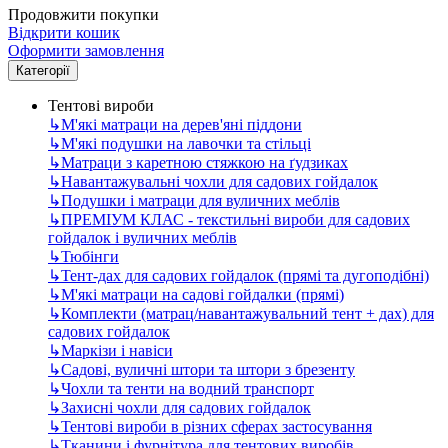
Продовжити покупки
Відкрити кошик
Оформити замовлення
Категорії
Тентові вироби
↳
М'які матраци на дерев'яні піддони
↳
М'які подушки на лавочки та стільці
↳
Матраци з каретною стяжкою на ґудзиках
↳
Навантажувальні чохли для садових гойдалок
↳
Подушки і матраци для вуличних меблів
↳
ПРЕМІУМ КЛАС - текстильні вироби для садових
гойдалок і вуличних меблів
↳
Тюбінги
↳
Тент-дах для садових гойдалок (прямі та дугоподібні)
↳
М'які матраци на садові гойдалки (прямі)
↳
Комплекти (матрац/навантажувальний тент + дах) для
садових гойдалок
↳
Маркізи і навіси
↳
Садові, вуличні штори та штори з брезенту
↳
Чохли та тенти на водний транспорт
↳
Захисні чохли для садових гойдалок
↳
Тентові вироби в різних сферах застосування
↳
Тканини і фурнітура для тентових виробів