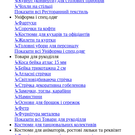
↳
Куверт (конверти) для столових приборів
↳
Чохли на стільці
Показати всі Ресторанний текстиль
Уніформа і спец.одяг
↳
Фартухи
↳
Сорочки та кофти
↳
Костюми для кухарів та офіціантів
↳
Жилети та куртки
↳
Головні убори для персоналу
Показати всі Уніформа і спец.одяг
Товари для рукоділля
↳
Коса бейка атлас 15 мм
↳
Бейка трикотажна 2 см
↳
Атласні стрічки
↳
Світловідбиваюча стрічка
↳
Стрічка декоративна гобеленова
↳
Замочки, тоглы, карабіни
↳
Намистини
↳
Основи для брошок і сережок
↳
Фетр
↳
Фурнітура металева
Показати всі Товари для рукоділля
Костюми для танцювальних колективів
Костюми для аніматорів, ростові ляльки та реквізит