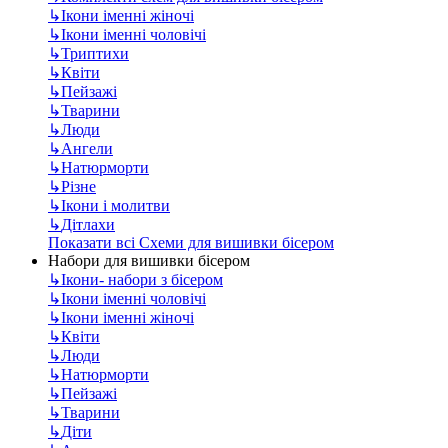
↳
Ікони іменні жіночі
↳
Ікони іменні чоловічі
↳
Триптихи
↳
Квіти
↳
Пейзажі
↳
Тварини
↳
Люди
↳
Ангели
↳
Натюрморти
↳
Різне
↳
Ікони і молитви
↳
Дітлахи
Показати всі Схеми для вишивки бісером
Набори для вишивки бісером
↳
Ікони- набори з бісером
↳
Ікони іменні чоловічі
↳
Ікони іменні жіночі
↳
Квіти
↳
Люди
↳
Натюрморти
↳
Пейзажі
↳
Тварини
↳
Діти