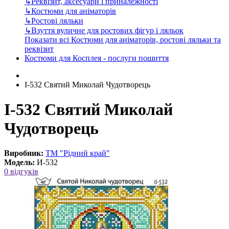
↳
Реквізит, аксесуари і приналежності
↳
Костюми для аніматорів
↳
Ростові ляльки
↳
Взуття вуличне для ростових фігур і ляльок
Показати всі Костюми для аніматорів, ростові ляльки та
реквізит
Костюми для Косплея - послуги пошиття
І-532 Святий Миколай Чудотворець
І-532 Святий Миколай
Чудотворець
Виробник:
ТМ "Рідний край"
Модель:
И-532
0 відгуків