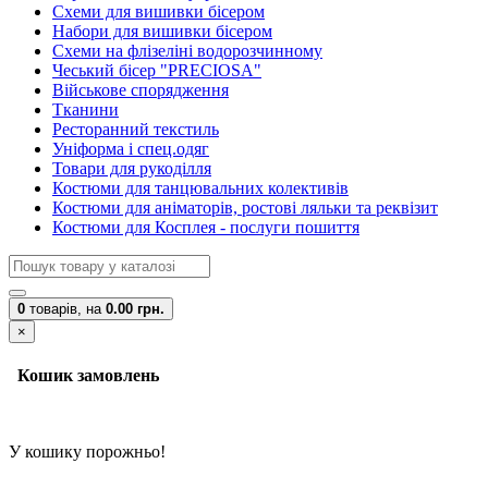
Схеми для вишивки бісером
Набори для вишивки бісером
Схеми на флізеліні водорозчинному
Чеський бісер "PRECIOSA"
Військове спорядження
Тканини
Ресторанний текстиль
Уніформа і спец.одяг
Товари для рукоділля
Костюми для танцювальних колективів
Костюми для аніматорів, ростові ляльки та реквізит
Костюми для Косплея - послуги пошиття
0
товарів,
на
0.00 грн.
×
Кошик замовлень
У кошику порожньо!