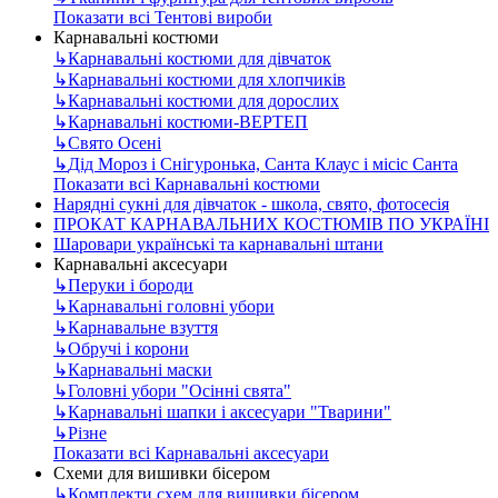
Показати всі Тентові вироби
Карнавальні костюми
↳
Карнавальні костюми для дівчаток
↳
Карнавальні костюми для хлопчиків
↳
Карнавальні костюми для дорослих
↳
Карнавальні костюми-ВЕРТЕП
↳
Свято Осені
↳
Дід Мороз і Снігуронька, Санта Клаус і місіс Санта
Показати всі Карнавальні костюми
Нарядні сукні для дівчаток - школа, свято, фотосесія
ПРОКАТ КАРНАВАЛЬНИХ КОСТЮМІВ ПО УКРАЇНІ
Шаровари українські та карнавальні штани
Карнавальні аксесуари
↳
Перуки і бороди
↳
Карнавальні головні убори
↳
Карнавальне взуття
↳
Обручі і корони
↳
Карнавальні маски
↳
Головні убори "Осінні свята"
↳
Карнавальні шапки і аксесуари "Тварини"
↳
Різне
Показати всі Карнавальні аксесуари
Схеми для вишивки бісером
↳
Комплекти схем для вишивки бісером