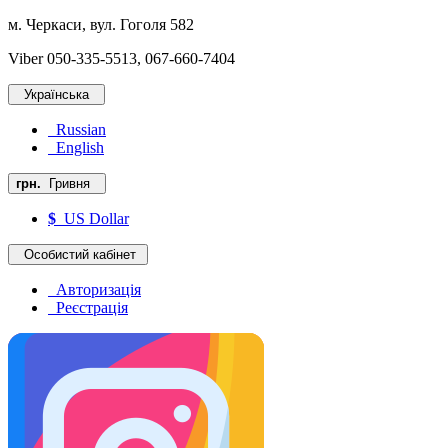
м. Черкаси, вул. Гоголя 582
Viber 050-335-5513, 067-660-7404
Українська
Russian
English
грн.
Гривня
$
US Dollar
Особистий кабінет
Авторизація
Реєстрація