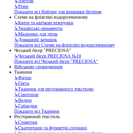
↳
Ангели
↳
Різне
Показати всі Набори для вишивки бісером
Схеми на флізеліні водорозчинному
↳
Квіти та квіткові візерунки
↳
Українські орнаменти
↳
Малюнки для діток
↳
Домашній затишок
Показати всі Схеми на флізеліні водорозчинному
Чеський бісер "PRECIOSA"
↳
Чеський бісер PRECIOSA №10
Показати всі Чеський бісер "PRECIOSA"
Військове спорядження
Тканини
↳
Фатин
↳
Грета
↳
Тканини для ресторанного текстилю
↳
Синтепон
↳
Велюр
↳
Габардин
Показати всі Тканини
Ресторанний текстиль
↳
Серветки
↳
Скатертини та фуршетні спідниці