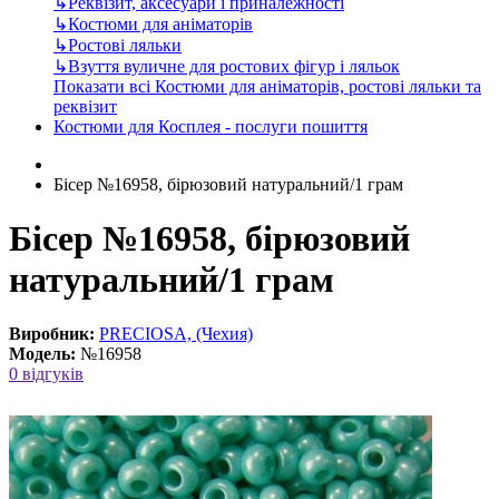
↳
Реквізит, аксесуари і приналежності
↳
Костюми для аніматорів
↳
Ростові ляльки
↳
Взуття вуличне для ростових фігур і ляльок
Показати всі Костюми для аніматорів, ростові ляльки та
реквізит
Костюми для Косплея - послуги пошиття
Бісер №16958, бірюзовий натуральний/1 грам
Бісер №16958, бірюзовий
натуральний/1 грам
Виробник:
PRECIOSA, (Чехия)
Модель:
№16958
0 відгуків