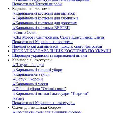
Показати всі Тентові вироби
Карнавальні костюми
↳
Карнавальні костюми для дівчаток
↳
Карнавальні костюми для хлопчиків
↳
Карнавальні костюми для дорослих
↳
Карнавальні костюми-ВЕРТЕП
↳
Свято Осені
↳
Дід Мороз і Снігуронька, Санта Клаус і місіс Санта
Показати всі Карнавальні костюми
Нарядні сукні для дівчаток - школа, свято, фотосесія
ПРОКАТ КАРНАВАЛЬНИХ КОСТЮМІВ ПО УКРАЇНІ
Шаровари українські та карнавальні штани
Карнавальні аксесуари
↳
Перуки і бороди
↳
Карнавальні головні убори
↳
Карнавальне взуття
↳
Обручі і корони
↳
Карнавальні маски
↳
Головні убори "Осінні свята"
↳
Карнавальні шапки і аксесуари "Тварини"
↳
Різне
Показати всі Карнавальні аксесуари
Схеми для вишивки бісером
↳
Комплекти схем для вишивки бісером