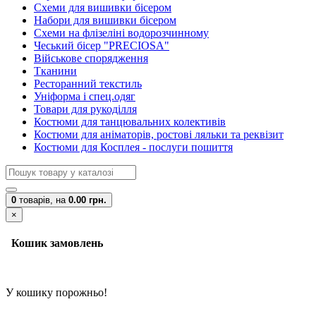
Схеми для вишивки бісером
Набори для вишивки бісером
Схеми на флізеліні водорозчинному
Чеський бісер "PRECIOSA"
Військове спорядження
Тканини
Ресторанний текстиль
Уніформа і спец.одяг
Товари для рукоділля
Костюми для танцювальних колективів
Костюми для аніматорів, ростові ляльки та реквізит
Костюми для Косплея - послуги пошиття
0
товарів,
на
0.00 грн.
×
Кошик замовлень
У кошику порожньо!