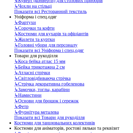
↳
Куверт (конверти) для столових приборів
↳
Чохли на стільці
Показати всі Ресторанний текстиль
Уніформа і спец.одяг
↳
Фартухи
↳
Сорочки та кофти
↳
Костюми для кухарів та офіціантів
↳
Жилети та куртки
↳
Головні убори для персоналу
Показати всі Уніформа і спец.одяг
Товари для рукоділля
↳
Коса бейка атлас 15 мм
↳
Бейка трикотажна 2 см
↳
Атласні стрічки
↳
Світловідбиваюча стрічка
↳
Стрічка декоративна гобеленова
↳
Замочки, тоглы, карабіни
↳
Намистини
↳
Основи для брошок і сережок
↳
Фетр
↳
Фурнітура металева
Показати всі Товари для рукоділля
Костюми для танцювальних колективів
Костюми для аніматорів, ростові ляльки та реквізит