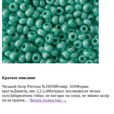
Краткое описание
Чеський бісер Preciosa №16958Розмір: 10/0Форма:
круглаДіаметр, мм: 2,2-2,4Матеріал: високоякісне чеське
склоЗабарвлення стійке, не вигорає на сонці, не змінює колір
після прання....
Читать полностью →