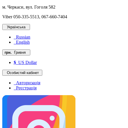
м. Черкаси, вул. Гоголя 582
Viber 050-335-5513, 067-660-7404
Українська
Russian
English
грн.
Гривня
$
US Dollar
Особистий кабінет
Авторизація
Реєстрація