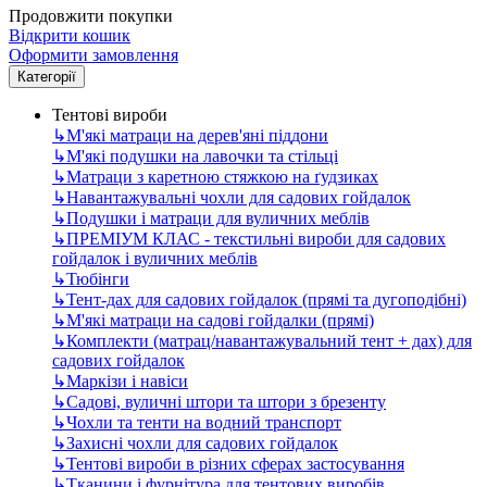
Продовжити покупки
Відкрити кошик
Оформити замовлення
Категорії
Тентові вироби
↳
М'які матраци на дерев'яні піддони
↳
М'які подушки на лавочки та стільці
↳
Матраци з каретною стяжкою на ґудзиках
↳
Навантажувальні чохли для садових гойдалок
↳
Подушки і матраци для вуличних меблів
↳
ПРЕМІУМ КЛАС - текстильні вироби для садових
гойдалок і вуличних меблів
↳
Тюбінги
↳
Тент-дах для садових гойдалок (прямі та дугоподібні)
↳
М'які матраци на садові гойдалки (прямі)
↳
Комплекти (матрац/навантажувальний тент + дах) для
садових гойдалок
↳
Маркізи і навіси
↳
Садові, вуличні штори та штори з брезенту
↳
Чохли та тенти на водний транспорт
↳
Захисні чохли для садових гойдалок
↳
Тентові вироби в різних сферах застосування
↳
Тканини і фурнітура для тентових виробів