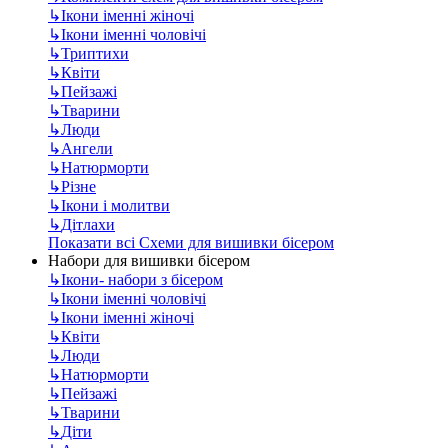
↳
Ікони іменні жіночі
↳
Ікони іменні чоловічі
↳
Триптихи
↳
Квіти
↳
Пейзажі
↳
Тварини
↳
Люди
↳
Ангели
↳
Натюрморти
↳
Різне
↳
Ікони і молитви
↳
Дітлахи
Показати всі Схеми для вишивки бісером
Набори для вишивки бісером
↳
Ікони- набори з бісером
↳
Ікони іменні чоловічі
↳
Ікони іменні жіночі
↳
Квіти
↳
Люди
↳
Натюрморти
↳
Пейзажі
↳
Тварини
↳
Діти