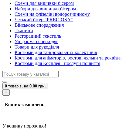
Схеми для вишивки бісером
Набори для вишивки бісером
Схеми на флізеліні водорозчинному
Чеський бісер "PRECIOSA"
Військове спорядження
Тканини
Ресторанний текстиль
Уніформа і спец.одяг
Товари для рукоділля
Костюми для танцювальних колективів
Костюми для аніматорів, ростові ляльки та реквізит
Костюми для Косплея - послуги пошиття
0
товарів,
на
0.00 грн.
×
Кошик замовлень
У кошику порожньо!