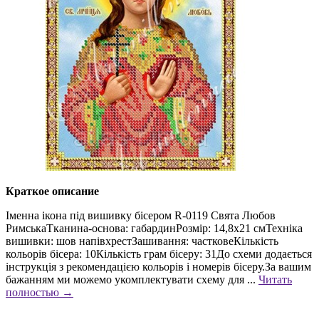
Краткое описание
Іменна ікона під вишивку бісером R-0119 Свята Любов
РимськаТканина-основа: габардинРозмір: 14,8х21 смТехніка
вишивки: шов напівхрестЗашивання: частковеКількість
кольорів бісера: 10Кількість грам бісеру: 31До схеми додається
інструкція з рекомендацією кольорів і номерів бісеру.За вашим
бажанням ми можемо укомплектувати схему для ...
Читать
полностью →