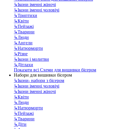
↳
Ікони іменні жіночі
↳
Ікони іменні чоловічі
↳
Триптихи
↳
Квіти
↳
Пейзажі
↳
Тварини
↳
Люди
↳
Ангели
↳
Натюрморти
↳
Різне
↳
Ікони і молитви
↳
Дітлахи
Показати всі Схеми для вишивки бісером
Набори для вишивки бісером
↳
Ікони- набори з бісером
↳
Ікони іменні чоловічі
↳
Ікони іменні жіночі
↳
Квіти
↳
Люди
↳
Натюрморти
↳
Пейзажі
↳
Тварини
↳
Діти