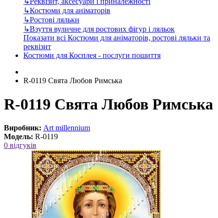
↳
Реквізит, аксесуари і приналежності
↳
Костюми для аніматорів
↳
Ростові ляльки
↳
Взуття вуличне для ростових фігур і ляльок
Показати всі Костюми для аніматорів, ростові ляльки та
реквізит
Костюми для Косплея - послуги пошиття
R-0119 Свята Любов Римська
R-0119 Свята Любов Римська
Виробник:
Art millennium
Модель:
R-0119
0 відгуків