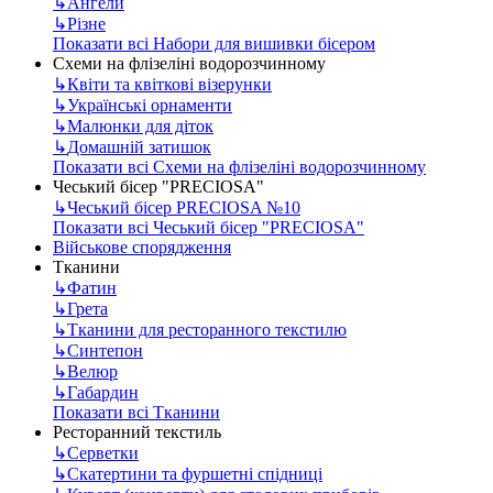
↳
Ангели
↳
Різне
Показати всі Набори для вишивки бісером
Схеми на флізеліні водорозчинному
↳
Квіти та квіткові візерунки
↳
Українські орнаменти
↳
Малюнки для діток
↳
Домашній затишок
Показати всі Схеми на флізеліні водорозчинному
Чеський бісер "PRECIOSA"
↳
Чеський бісер PRECIOSA №10
Показати всі Чеський бісер "PRECIOSA"
Військове спорядження
Тканини
↳
Фатин
↳
Грета
↳
Тканини для ресторанного текстилю
↳
Синтепон
↳
Велюр
↳
Габардин
Показати всі Тканини
Ресторанний текстиль
↳
Серветки
↳
Скатертини та фуршетні спідниці