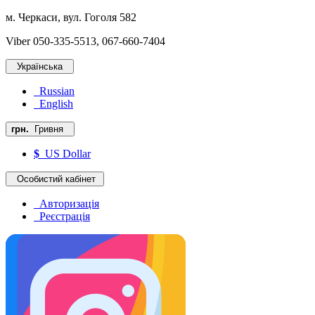
м. Черкаси, вул. Гоголя 582
Viber 050-335-5513, 067-660-7404
Українська
Russian
English
грн.
Гривня
$
US Dollar
Особистий кабінет
Авторизація
Реєстрація