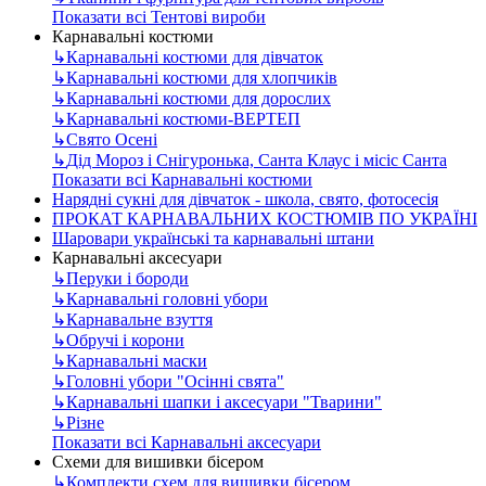
Показати всі Тентові вироби
Карнавальні костюми
↳
Карнавальні костюми для дівчаток
↳
Карнавальні костюми для хлопчиків
↳
Карнавальні костюми для дорослих
↳
Карнавальні костюми-ВЕРТЕП
↳
Свято Осені
↳
Дід Мороз і Снігуронька, Санта Клаус і місіс Санта
Показати всі Карнавальні костюми
Нарядні сукні для дівчаток - школа, свято, фотосесія
ПРОКАТ КАРНАВАЛЬНИХ КОСТЮМІВ ПО УКРАЇНІ
Шаровари українські та карнавальні штани
Карнавальні аксесуари
↳
Перуки і бороди
↳
Карнавальні головні убори
↳
Карнавальне взуття
↳
Обручі і корони
↳
Карнавальні маски
↳
Головні убори "Осінні свята"
↳
Карнавальні шапки і аксесуари "Тварини"
↳
Різне
Показати всі Карнавальні аксесуари
Схеми для вишивки бісером
↳
Комплекти схем для вишивки бісером