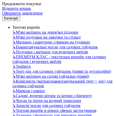
Продовжити покупки
Відкрити кошик
Оформити замовлення
Категорії
Тентові вироби
↳
М'які матраци на дерев'яні піддони
↳
М'які подушки на лавочки та стільці
↳
Матраци з каретною стяжкою на ґудзиках
↳
Навантажувальні чохли для садових гойдалок
↳
Подушки і матраци для вуличних меблів
↳
ПРЕМІУМ КЛАС - текстильні вироби для садових
гойдалок і вуличних меблів
↳
Тюбінги
↳
Тент-дах для садових гойдалок (прямі та дугоподібні)
↳
М'які матраци на садові гойдалки (прямі)
↳
Комплекти (матрац/навантажувальний тент + дах) для
садових гойдалок
↳
Маркізи і навіси
↳
Садові, вуличні штори та штори з брезенту
↳
Чохли та тенти на водний транспорт
↳
Захисні чохли для садових гойдалок
↳
Тентові вироби в різних сферах застосування
↳
Тканини і фурнітура для тентових виробів