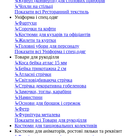
↳
Куверт (конверти) для столових приборів
↳
Чохли на стільці
Показати всі Ресторанний текстиль
Уніформа і спец.одяг
↳
Фартухи
↳
Сорочки та кофти
↳
Костюми для кухарів та офіціантів
↳
Жилети та куртки
↳
Головні убори для персоналу
Показати всі Уніформа і спец.одяг
Товари для рукоділля
↳
Коса бейка атлас 15 мм
↳
Бейка трикотажна 2 см
↳
Атласні стрічки
↳
Світловідбиваюча стрічка
↳
Стрічка декоративна гобеленова
↳
Замочки, тоглы, карабіни
↳
Намистини
↳
Основи для брошок і сережок
↳
Фетр
↳
Фурнітура металева
Показати всі Товари для рукоділля
Костюми для танцювальних колективів
Костюми для аніматорів, ростові ляльки та реквізит