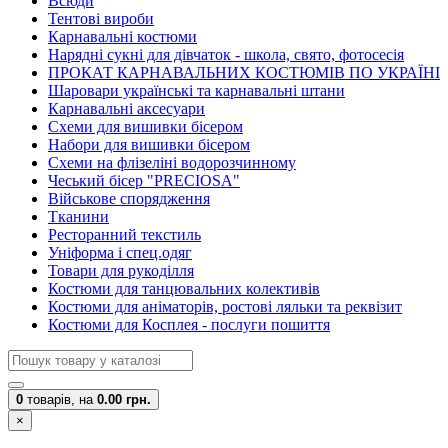
Всюди
Тентові вироби
Карнавальні костюми
Нарядні сукні для дівчаток - школа, свято, фотосесія
ПРОКАТ КАРНАВАЛЬНИХ КОСТЮМІВ ПО УКРАЇНІ
Шаровари українські та карнавальні штани
Карнавальні аксесуари
Схеми для вишивки бісером
Набори для вишивки бісером
Схеми на флізеліні водорозчинному
Чеський бісер "PRECIOSA"
Військове спорядження
Тканини
Ресторанний текстиль
Уніформа і спец.одяг
Товари для рукоділля
Костюми для танцювальних колективів
Костюми для аніматорів, ростові ляльки та реквізит
Костюми для Косплея - послуги пошиття
0
товарів,
на
0.00 грн.
×