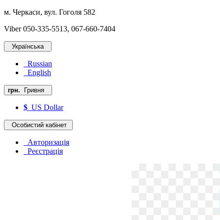
м. Черкаси, вул. Гоголя 582
Viber 050-335-5513, 067-660-7404
Українська
Russian
English
грн.
Гривня
$
US Dollar
Особистий кабінет
Авторизація
Реєстрація