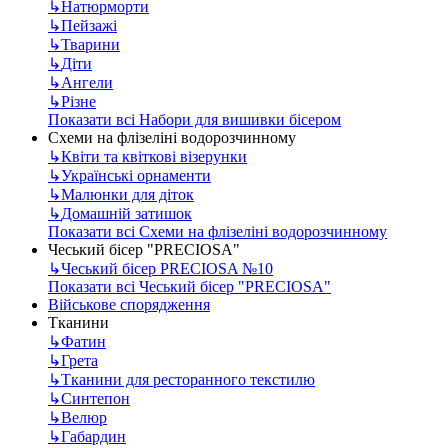
↳
Натюрморти
↳
Пейзажі
↳
Тварини
↳
Діти
↳
Ангели
↳
Різне
Показати всі Набори для вишивки бісером
Схеми на флізеліні водорозчинному
↳
Квіти та квіткові візерунки
↳
Українські орнаменти
↳
Малюнки для діток
↳
Домашній затишок
Показати всі Схеми на флізеліні водорозчинному
Чеський бісер "PRECIOSA"
↳
Чеський бісер PRECIOSA №10
Показати всі Чеський бісер "PRECIOSA"
Військове спорядження
Тканини
↳
Фатин
↳
Грета
↳
Тканини для ресторанного текстилю
↳
Синтепон
↳
Велюр
↳
Габардин