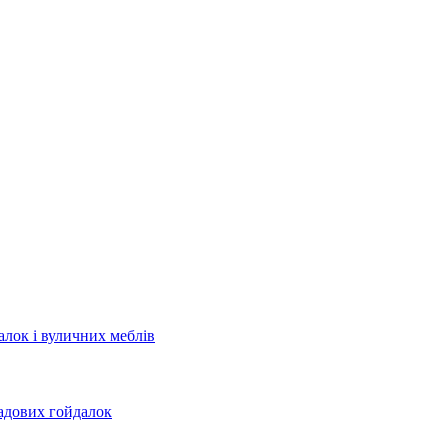
лок і вуличних меблів
садових гойдалок