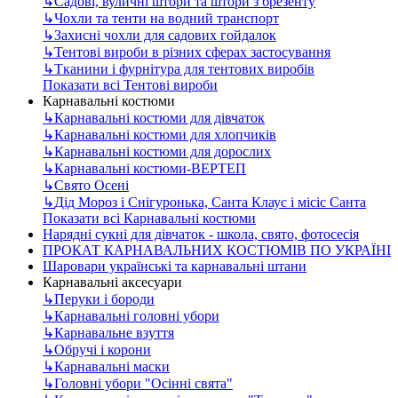
↳
Садові, вуличні штори та штори з брезенту
↳
Чохли та тенти на водний транспорт
↳
Захисні чохли для садових гойдалок
↳
Тентові вироби в різних сферах застосування
↳
Тканини і фурнітура для тентових виробів
Показати всі Тентові вироби
Карнавальні костюми
↳
Карнавальні костюми для дівчаток
↳
Карнавальні костюми для хлопчиків
↳
Карнавальні костюми для дорослих
↳
Карнавальні костюми-ВЕРТЕП
↳
Свято Осені
↳
Дід Мороз і Снігуронька, Санта Клаус і місіс Санта
Показати всі Карнавальні костюми
Нарядні сукні для дівчаток - школа, свято, фотосесія
ПРОКАТ КАРНАВАЛЬНИХ КОСТЮМІВ ПО УКРАЇНІ
Шаровари українські та карнавальні штани
Карнавальні аксесуари
↳
Перуки і бороди
↳
Карнавальні головні убори
↳
Карнавальне взуття
↳
Обручі і корони
↳
Карнавальні маски
↳
Головні убори "Осінні свята"