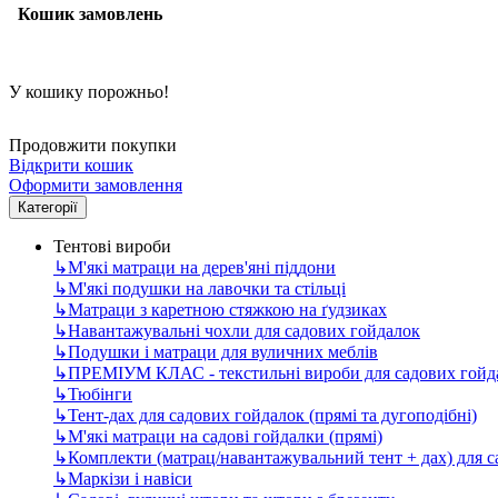
Кошик замовлень
У кошику порожньо!
Продовжити покупки
Відкрити кошик
Оформити замовлення
Категорії
Тентові вироби
↳
М'які матраци на дерев'яні піддони
↳
М'які подушки на лавочки та стільці
↳
Матраци з каретною стяжкою на ґудзиках
↳
Навантажувальні чохли для садових гойдалок
↳
Подушки і матраци для вуличних меблів
↳
ПРЕМІУМ КЛАС - текстильні вироби для садових гойда
↳
Тюбінги
↳
Тент-дах для садових гойдалок (прямі та дугоподібні)
↳
М'які матраци на садові гойдалки (прямі)
↳
Комплекти (матрац/навантажувальний тент + дах) для 
↳
Маркізи і навіси