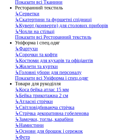
Показати всі Тканини
Ресторанний текстиль
↳
Серветки
↳
Скатертини та фуршетні спідниці
↳
Куверт (конверти) для столових приборів
↳
Чохли на стільці
Показати всі Ресторанний текстиль
Уніформа і спец.одяг
↳
Фартухи
↳
Сорочки та кофти
↳
Костюми для кухарів та офіціантів
↳
Жилети та куртки
↳
Головні убори для персоналу
Показати всі Уніформа і спец.одяг
Товари для рукоділля
↳
Коса бейка атлас 15 мм
↳
Бейка трикотажна 2 см
↳
Атласні стрічки
↳
Світловідбиваюча стрічка
↳
Стрічка декоративна гобеленова
↳
Замочки, тоглы, карабіни
↳
Намистини
↳
Основи для брошок і сережок
↳
Фетр