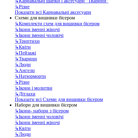
↳
Карнавальні шапки і аксесуари "Тварини"
↳
Різне
Показати всі Карнавальні аксесуари
Схеми для вишивки бісером
↳
Комплекти схем для вишивки бісером
↳
Ікони іменні жіночі
↳
Ікони іменні чоловічі
↳
Триптихи
↳
Квіти
↳
Пейзажі
↳
Тварини
↳
Люди
↳
Ангели
↳
Натюрморти
↳
Різне
↳
Ікони і молитви
↳
Дітлахи
Показати всі Схеми для вишивки бісером
Набори для вишивки бісером
↳
Ікони- набори з бісером
↳
Ікони іменні чоловічі
↳
Ікони іменні жіночі
↳
Квіти
↳
Люди