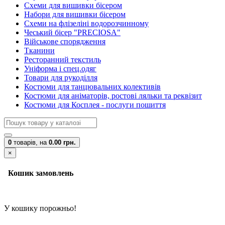
Схеми для вишивки бісером
Набори для вишивки бісером
Схеми на флізеліні водорозчинному
Чеський бісер "PRECIOSA"
Військове спорядження
Тканини
Ресторанний текстиль
Уніформа і спец.одяг
Товари для рукоділля
Костюми для танцювальних колективів
Костюми для аніматорів, ростові ляльки та реквізит
Костюми для Косплея - послуги пошиття
0
товарів,
на
0.00 грн.
×
Кошик замовлень
У кошику порожньо!