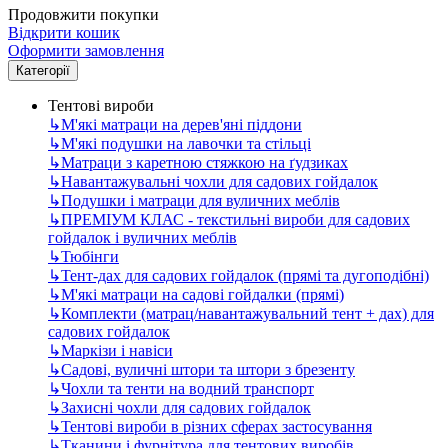
Продовжити покупки
Відкрити кошик
Оформити замовлення
Категорії
Тентові вироби
↳
М'які матраци на дерев'яні піддони
↳
М'які подушки на лавочки та стільці
↳
Матраци з каретною стяжкою на ґудзиках
↳
Навантажувальні чохли для садових гойдалок
↳
Подушки і матраци для вуличних меблів
↳
ПРЕМІУМ КЛАС - текстильні вироби для садових
гойдалок і вуличних меблів
↳
Тюбінги
↳
Тент-дах для садових гойдалок (прямі та дугоподібні)
↳
М'які матраци на садові гойдалки (прямі)
↳
Комплекти (матрац/навантажувальний тент + дах) для
садових гойдалок
↳
Маркізи і навіси
↳
Садові, вуличні штори та штори з брезенту
↳
Чохли та тенти на водний транспорт
↳
Захисні чохли для садових гойдалок
↳
Тентові вироби в різних сферах застосування
↳
Тканини і фурнітура для тентових виробів