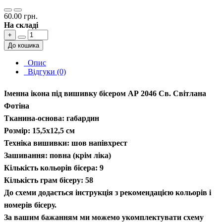
60.00 грн.
На складі
+
До кошика
Опис
Відгуки (0)
Іменна ікона під вишивку бісером АР 2046 Св. Світлана
Фотіна
Тканина-основа: габардин
Розмір: 15,5х12,5 см
Техніка вишивки: шов напівхрест
Зашивання: повна (крім ліка)
Кількість кольорів бісера: 9
Кількість грам бісеру: 58
До схеми додається інструкція з рекомендацією кольорів і
номерів бісеру.
За вашим бажанням ми можемо укомплектувати схему