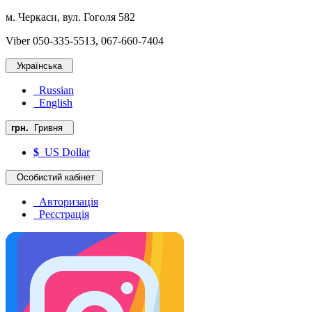
м. Черкаси, вул. Гоголя 582
Viber 050-335-5513, 067-660-7404
Українська
Russian
English
грн.
Гривня
$
US Dollar
Особистий кабінет
Авторизація
Реєстрація