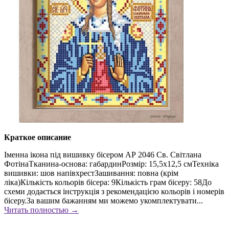
Краткое описание
Іменна ікона під вишивку бісером АР 2046 Св. Світлана
ФотінаТканина-основа: габардинРозмір: 15,5х12,5 смТехніка
вишивки: шов напівхрестЗашивання: повна (крім
ліка)Кількість кольорів бісера: 9Кількість грам бісеру: 58До
схеми додається інструкція з рекомендацією кольорів і номерів
бісеру.За вашим бажанням ми можемо укомплектувати...
Читать полностью →