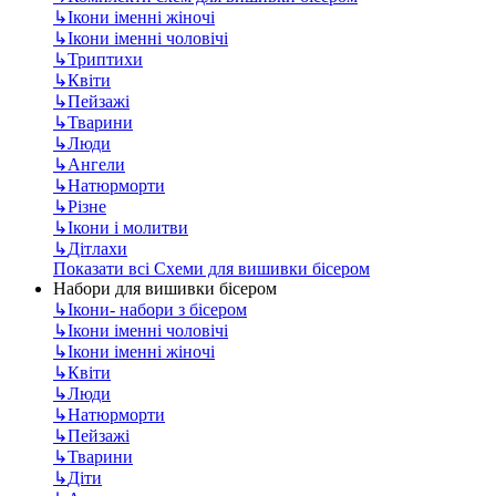
↳
Ікони іменні жіночі
↳
Ікони іменні чоловічі
↳
Триптихи
↳
Квіти
↳
Пейзажі
↳
Тварини
↳
Люди
↳
Ангели
↳
Натюрморти
↳
Різне
↳
Ікони і молитви
↳
Дітлахи
Показати всі Схеми для вишивки бісером
Набори для вишивки бісером
↳
Ікони- набори з бісером
↳
Ікони іменні чоловічі
↳
Ікони іменні жіночі
↳
Квіти
↳
Люди
↳
Натюрморти
↳
Пейзажі
↳
Тварини
↳
Діти