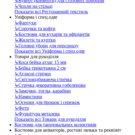
↳
Куверт (конверти) для столових приборів
↳
Чохли на стільці
Показати всі Ресторанний текстиль
Уніформа і спец.одяг
↳
Фартухи
↳
Сорочки та кофти
↳
Костюми для кухарів та офіціантів
↳
Жилети та куртки
↳
Головні убори для персоналу
Показати всі Уніформа і спец.одяг
Товари для рукоділля
↳
Коса бейка атлас 15 мм
↳
Бейка трикотажна 2 см
↳
Атласні стрічки
↳
Світловідбиваюча стрічка
↳
Стрічка декоративна гобеленова
↳
Замочки, тоглы, карабіни
↳
Намистини
↳
Основи для брошок і сережок
↳
Фетр
↳
Фурнітура металева
Показати всі Товари для рукоділля
Костюми для танцювальних колективів
Костюми для аніматорів, ростові ляльки та реквізит