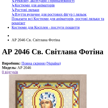
↳
Реквізит, аксесуари і приналежності
↳
Костюми для аніматорів
↳
Ростові ляльки
↳
Взуття вуличне для ростових фігур і ляльок
Показати всі Костюми для аніматорів, ростові ляльки та
реквізит
Костюми для Косплея - послуги пошиття
АР 2046 Св. Світлана Фотіна
АР 2046 Св. Світлана Фотіна
Виробник:
Повна скриня (Україна)
Модель:
АР 2046
0 відгуків