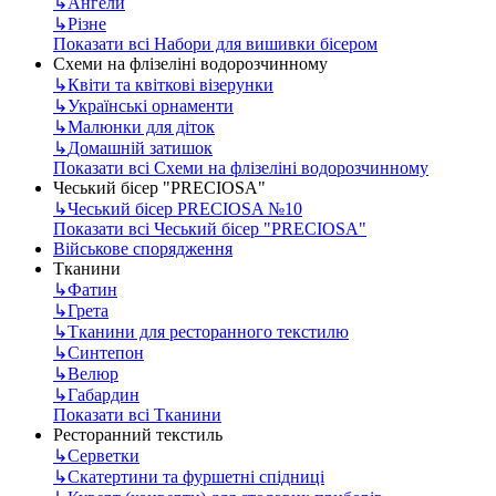
↳
Ангели
↳
Різне
Показати всі Набори для вишивки бісером
Схеми на флізеліні водорозчинному
↳
Квіти та квіткові візерунки
↳
Українські орнаменти
↳
Малюнки для діток
↳
Домашній затишок
Показати всі Схеми на флізеліні водорозчинному
Чеський бісер "PRECIOSA"
↳
Чеський бісер PRECIOSA №10
Показати всі Чеський бісер "PRECIOSA"
Військове спорядження
Тканини
↳
Фатин
↳
Грета
↳
Тканини для ресторанного текстилю
↳
Синтепон
↳
Велюр
↳
Габардин
Показати всі Тканини
Ресторанний текстиль
↳
Серветки
↳
Скатертини та фуршетні спідниці