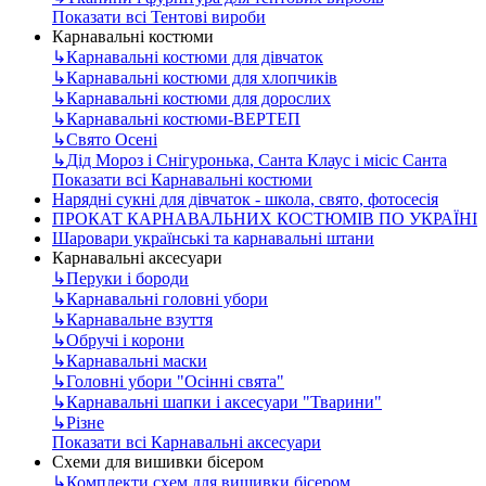
Показати всі Тентові вироби
Карнавальні костюми
↳
Карнавальні костюми для дівчаток
↳
Карнавальні костюми для хлопчиків
↳
Карнавальні костюми для дорослих
↳
Карнавальні костюми-ВЕРТЕП
↳
Свято Осені
↳
Дід Мороз і Снігуронька, Санта Клаус і місіс Санта
Показати всі Карнавальні костюми
Нарядні сукні для дівчаток - школа, свято, фотосесія
ПРОКАТ КАРНАВАЛЬНИХ КОСТЮМІВ ПО УКРАЇНІ
Шаровари українські та карнавальні штани
Карнавальні аксесуари
↳
Перуки і бороди
↳
Карнавальні головні убори
↳
Карнавальне взуття
↳
Обручі і корони
↳
Карнавальні маски
↳
Головні убори "Осінні свята"
↳
Карнавальні шапки і аксесуари "Тварини"
↳
Різне
Показати всі Карнавальні аксесуари
Схеми для вишивки бісером
↳
Комплекти схем для вишивки бісером