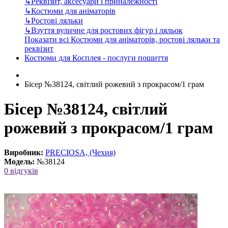
↳
Реквізит, аксесуари і приналежності
↳
Костюми для аніматорів
↳
Ростові ляльки
↳
Взуття вуличне для ростових фігур і ляльок
Показати всі Костюми для аніматорів, ростові ляльки та
реквізит
Костюми для Косплея - послуги пошиття
Бісер №38124, світлий рожевий з прокрасом/1 грам
Бісер №38124, світлий
рожевий з прокрасом/1 грам
Виробник:
PRECIOSA, (Чехия)
Модель:
№38124
0 відгуків