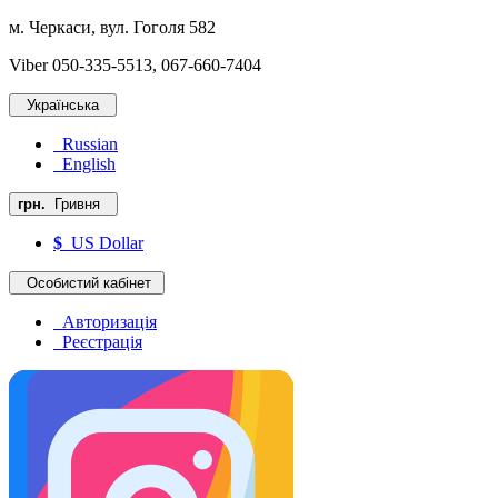
м. Черкаси, вул. Гоголя 582
Viber 050-335-5513, 067-660-7404
Українська
Russian
English
грн.
Гривня
$
US Dollar
Особистий кабінет
Авторизація
Реєстрація