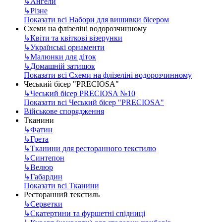
↳
Ангели
↳
Різне
Показати всі Набори для вишивки бісером
Схеми на флізеліні водорозчинному
↳
Квіти та квіткові візерунки
↳
Українські орнаменти
↳
Малюнки для діток
↳
Домашній затишок
Показати всі Схеми на флізеліні водорозчинному
Чеський бісер "PRECIOSA"
↳
Чеський бісер PRECIOSA №10
Показати всі Чеський бісер "PRECIOSA"
Військове спорядження
Тканини
↳
Фатин
↳
Грета
↳
Тканини для ресторанного текстилю
↳
Синтепон
↳
Велюр
↳
Габардин
Показати всі Тканини
Ресторанний текстиль
↳
Серветки
↳
Скатертини та фуршетні спідниці