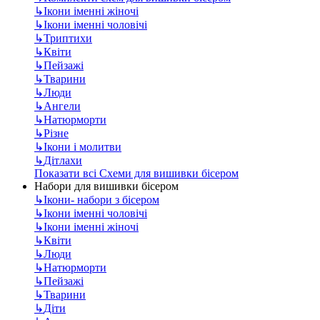
↳
Ікони іменні жіночі
↳
Ікони іменні чоловічі
↳
Триптихи
↳
Квіти
↳
Пейзажі
↳
Тварини
↳
Люди
↳
Ангели
↳
Натюрморти
↳
Різне
↳
Ікони і молитви
↳
Дітлахи
Показати всі Схеми для вишивки бісером
Набори для вишивки бісером
↳
Ікони- набори з бісером
↳
Ікони іменні чоловічі
↳
Ікони іменні жіночі
↳
Квіти
↳
Люди
↳
Натюрморти
↳
Пейзажі
↳
Тварини
↳
Діти