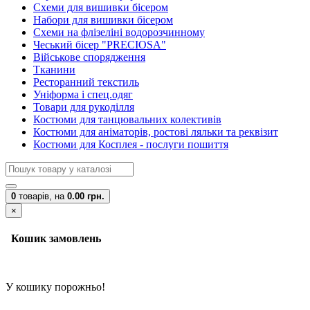
Схеми для вишивки бісером
Набори для вишивки бісером
Схеми на флізеліні водорозчинному
Чеський бісер "PRECIOSA"
Військове спорядження
Тканини
Ресторанний текстиль
Уніформа і спец.одяг
Товари для рукоділля
Костюми для танцювальних колективів
Костюми для аніматорів, ростові ляльки та реквізит
Костюми для Косплея - послуги пошиття
0
товарів,
на
0.00 грн.
×
Кошик замовлень
У кошику порожньо!