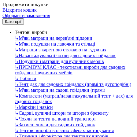
Продовжити покупки
Відкрити кошик
Оформити замовлення
Категорії
Тентові вироби
↳
М'які матраци на дерев'яні піддони
↳
М'які подушки на лавочки та стільці
↳
Матраци з каретною стяжкою на ґудзиках
↳
Навантажувальні чохли для садових гойдалок
↳
Подушки і матраци для вуличних меблів
↳
ПРЕМІУМ КЛАС - текстильні вироби для садових
гойдалок і вуличних меблів
↳
Тюбінги
↳
Тент-дах для садових гойдалок (прямі та дугоподібні)
↳
М'які матраци на садові гойдалки (прямі)
↳
Комплекти (матрац/навантажувальний тент + дах) для
садових гойдалок
↳
Маркізи і навіси
↳
Садові, вуличні штори та штори з брезенту
↳
Чохли та тенти на водний транспорт
↳
Захисні чохли для садових гойдалок
↳
Тентові вироби в різних сферах застосування
↳
Тканини і фурнітура для тентових виробів