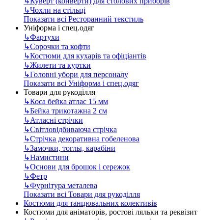
↳
Куверт (конверти) для столових приборів
↳
Чохли на стільці
Показати всі Ресторанний текстиль
Уніформа і спец.одяг
↳
Фартухи
↳
Сорочки та кофти
↳
Костюми для кухарів та офіціантів
↳
Жилети та куртки
↳
Головні убори для персоналу
Показати всі Уніформа і спец.одяг
Товари для рукоділля
↳
Коса бейка атлас 15 мм
↳
Бейка трикотажна 2 см
↳
Атласні стрічки
↳
Світловідбиваюча стрічка
↳
Стрічка декоративна гобеленова
↳
Замочки, тоглы, карабіни
↳
Намистини
↳
Основи для брошок і сережок
↳
Фетр
↳
Фурнітура металева
Показати всі Товари для рукоділля
Костюми для танцювальних колективів
Костюми для аніматорів, ростові ляльки та реквізит