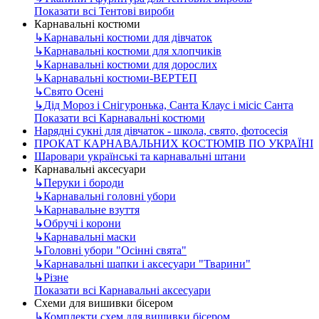
Показати всі Тентові вироби
Карнавальні костюми
↳
Карнавальні костюми для дівчаток
↳
Карнавальні костюми для хлопчиків
↳
Карнавальні костюми для дорослих
↳
Карнавальні костюми-ВЕРТЕП
↳
Свято Осені
↳
Дід Мороз і Снігуронька, Санта Клаус і місіс Санта
Показати всі Карнавальні костюми
Нарядні сукні для дівчаток - школа, свято, фотосесія
ПРОКАТ КАРНАВАЛЬНИХ КОСТЮМІВ ПО УКРАЇНІ
Шаровари українські та карнавальні штани
Карнавальні аксесуари
↳
Перуки і бороди
↳
Карнавальні головні убори
↳
Карнавальне взуття
↳
Обручі і корони
↳
Карнавальні маски
↳
Головні убори "Осінні свята"
↳
Карнавальні шапки і аксесуари "Тварини"
↳
Різне
Показати всі Карнавальні аксесуари
Схеми для вишивки бісером
↳
Комплекти схем для вишивки бісером