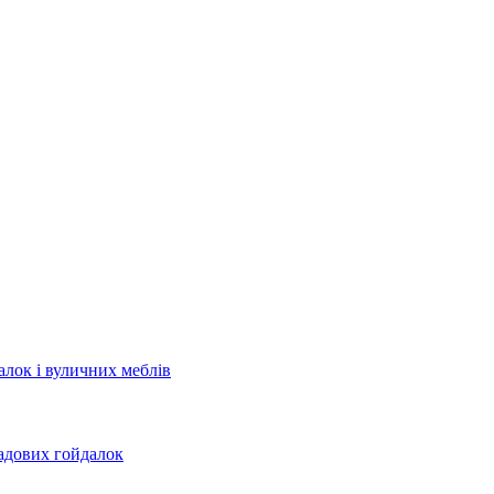
лок і вуличних меблів
садових гойдалок