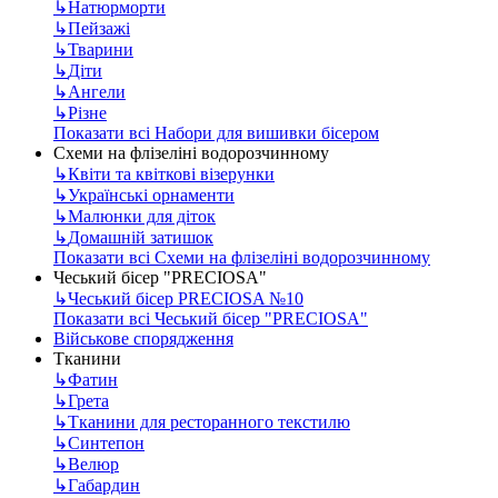
↳
Натюрморти
↳
Пейзажі
↳
Тварини
↳
Діти
↳
Ангели
↳
Різне
Показати всі Набори для вишивки бісером
Схеми на флізеліні водорозчинному
↳
Квіти та квіткові візерунки
↳
Українські орнаменти
↳
Малюнки для діток
↳
Домашній затишок
Показати всі Схеми на флізеліні водорозчинному
Чеський бісер "PRECIOSA"
↳
Чеський бісер PRECIOSA №10
Показати всі Чеський бісер "PRECIOSA"
Військове спорядження
Тканини
↳
Фатин
↳
Грета
↳
Тканини для ресторанного текстилю
↳
Синтепон
↳
Велюр
↳
Габардин