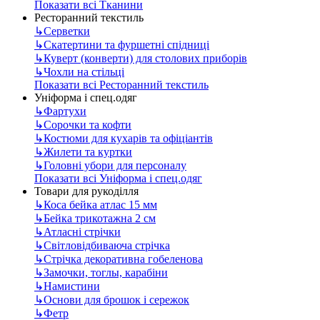
Показати всі Тканини
Ресторанний текстиль
↳
Серветки
↳
Скатертини та фуршетні спідниці
↳
Куверт (конверти) для столових приборів
↳
Чохли на стільці
Показати всі Ресторанний текстиль
Уніформа і спец.одяг
↳
Фартухи
↳
Сорочки та кофти
↳
Костюми для кухарів та офіціантів
↳
Жилети та куртки
↳
Головні убори для персоналу
Показати всі Уніформа і спец.одяг
Товари для рукоділля
↳
Коса бейка атлас 15 мм
↳
Бейка трикотажна 2 см
↳
Атласні стрічки
↳
Світловідбиваюча стрічка
↳
Стрічка декоративна гобеленова
↳
Замочки, тоглы, карабіни
↳
Намистини
↳
Основи для брошок і сережок
↳
Фетр