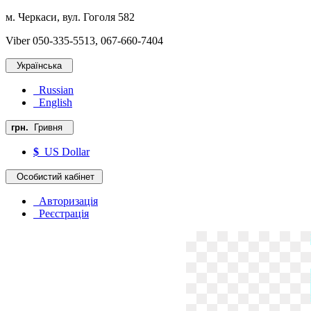
м. Черкаси, вул. Гоголя 582
Viber 050-335-5513, 067-660-7404
Українська
Russian
English
грн.
Гривня
$
US Dollar
Особистий кабінет
Авторизація
Реєстрація