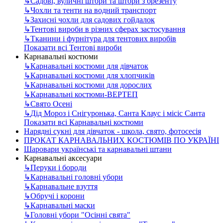
↳
Садові, вуличні штори та штори з брезенту
↳
Чохли та тенти на водний транспорт
↳
Захисні чохли для садових гойдалок
↳
Тентові вироби в різних сферах застосування
↳
Тканини і фурнітура для тентових виробів
Показати всі Тентові вироби
Карнавальні костюми
↳
Карнавальні костюми для дівчаток
↳
Карнавальні костюми для хлопчиків
↳
Карнавальні костюми для дорослих
↳
Карнавальні костюми-ВЕРТЕП
↳
Свято Осені
↳
Дід Мороз і Снігуронька, Санта Клаус і місіс Санта
Показати всі Карнавальні костюми
Нарядні сукні для дівчаток - школа, свято, фотосесія
ПРОКАТ КАРНАВАЛЬНИХ КОСТЮМІВ ПО УКРАЇНІ
Шаровари українські та карнавальні штани
Карнавальні аксесуари
↳
Перуки і бороди
↳
Карнавальні головні убори
↳
Карнавальне взуття
↳
Обручі і корони
↳
Карнавальні маски
↳
Головні убори "Осінні свята"