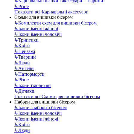
↳
Карнавальні шапки і аксесуари "Тварини"
↳
Різне
Показати всі Карнавальні аксесуари
Схеми для вишивки бісером
↳
Комплекти схем для вишивки бісером
↳
Ікони іменні жіночі
↳
Ікони іменні чоловічі
↳
Триптихи
↳
Квіти
↳
Пейзажі
↳
Тварини
↳
Люди
↳
Ангели
↳
Натюрморти
↳
Різне
↳
Ікони і молитви
↳
Дітлахи
Показати всі Схеми для вишивки бісером
Набори для вишивки бісером
↳
Ікони- набори з бісером
↳
Ікони іменні чоловічі
↳
Ікони іменні жіночі
↳
Квіти
↳
Люди