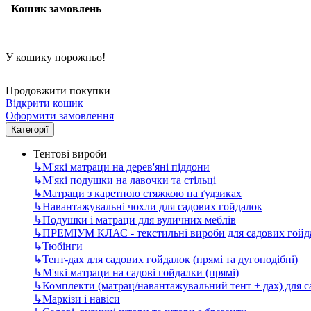
Кошик замовлень
У кошику порожньо!
Продовжити покупки
Відкрити кошик
Оформити замовлення
Категорії
Тентові вироби
↳
М'які матраци на дерев'яні піддони
↳
М'які подушки на лавочки та стільці
↳
Матраци з каретною стяжкою на ґудзиках
↳
Навантажувальні чохли для садових гойдалок
↳
Подушки і матраци для вуличних меблів
↳
ПРЕМІУМ КЛАС - текстильні вироби для садових гойда
↳
Тюбінги
↳
Тент-дах для садових гойдалок (прямі та дугоподібні)
↳
М'які матраци на садові гойдалки (прямі)
↳
Комплекти (матрац/навантажувальний тент + дах) для 
↳
Маркізи і навіси