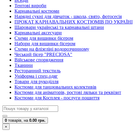
Всюди
Тентові вироби
Карнавальні костюми
Нарядні сукні для дівчаток - школа, свято, фотосесія
ПРОКАТ КАРНАВАЛЬНИХ КОСТЮМІВ ПО УКРАЇНІ
Шаровари українські та карнавальні штани
Карнавальні аксесуари
Схеми для вишивки бісером
Набори для вишивки бісером
Схеми на флізеліні водорозчинному
Чеський бісер "PRECIOSA"
Військове спорядження
Тканини
Ресторанний текстиль
Уніформа і спец.одяг
Товари для рукоділля
Костюми для танцювальних колективів
Костюми для аніматорів, ростові ляльки та реквізит
Костюми для Косплея - послуги пошиття
0
товарів,
на
0.00 грн.
×