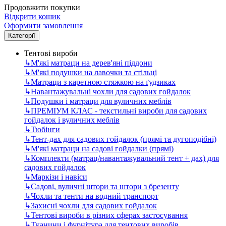
Продовжити покупки
Відкрити кошик
Оформити замовлення
Категорії
Тентові вироби
↳
М'які матраци на дерев'яні піддони
↳
М'які подушки на лавочки та стільці
↳
Матраци з каретною стяжкою на ґудзиках
↳
Навантажувальні чохли для садових гойдалок
↳
Подушки і матраци для вуличних меблів
↳
ПРЕМІУМ КЛАС - текстильні вироби для садових
гойдалок і вуличних меблів
↳
Тюбінги
↳
Тент-дах для садових гойдалок (прямі та дугоподібні)
↳
М'які матраци на садові гойдалки (прямі)
↳
Комплекти (матрац/навантажувальний тент + дах) для
садових гойдалок
↳
Маркізи і навіси
↳
Садові, вуличні штори та штори з брезенту
↳
Чохли та тенти на водний транспорт
↳
Захисні чохли для садових гойдалок
↳
Тентові вироби в різних сферах застосування
↳
Тканини і фурнітура для тентових виробів