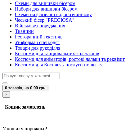
Схеми для вишивки бісером
Набори для вишивки бісером
Схеми на флізеліні водорозчинному
Чеський бісер "PRECIOSA"
Військове спорядження
Тканини
Ресторанний текстиль
Уніформа і спец.одяг
Товари для рукоділля
Костюми для танцювальних колективів
Костюми для аніматорів, ростові ляльки та реквізит
Костюми для Косплея - послуги пошиття
0
товарів,
на
0.00 грн.
×
Кошик замовлень
У кошику порожньо!