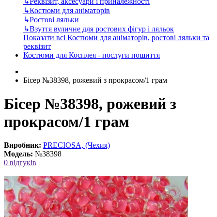
↳
Реквізит, аксесуари і приналежності
↳
Костюми для аніматорів
↳
Ростові ляльки
↳
Взуття вуличне для ростових фігур і ляльок
Показати всі Костюми для аніматорів, ростові ляльки та
реквізит
Костюми для Косплея - послуги пошиття
Бісер №38398, рожевий з прокрасом/1 грам
Бісер №38398, рожевий з
прокрасом/1 грам
Виробник:
PRECIOSA, (Чехия)
Модель:
№38398
0 відгуків