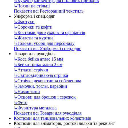
↳
Куверт (конверти) для столових приборів
↳
Чохли на стільці
Показати всі Ресторанний текстиль
Уніформа і спец.одяг
↳
Фартухи
↳
Сорочки та кофти
↳
Костюми для кухарів та офіціантів
↳
Жилети та куртки
↳
Головні убори для персоналу
Показати всі Уніформа і спец.одяг
Товари для рукоділля
↳
Коса бейка атлас 15 мм
↳
Бейка трикотажна 2 см
↳
Атласні стрічки
↳
Світловідбиваюча стрічка
↳
Стрічка декоративна гобеленова
↳
Замочки, тоглы, карабіни
↳
Намистини
↳
Основи для брошок і сережок
↳
Фетр
↳
Фурнітура металева
Показати всі Товари для рукоділля
Костюми для танцювальних колективів
Костюми для аніматорів, ростові ляльки та реквізит