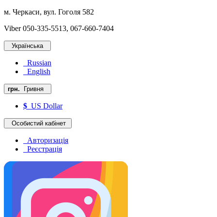
м. Черкаси, вул. Гоголя 582
Viber 050-335-5513, 067-660-7404
Українська
Russian
English
грн.
Гривня
$
US Dollar
Особистий кабінет
Авторизація
Реєстрація