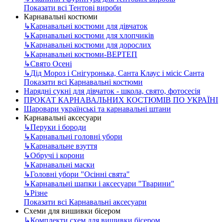
Показати всі Тентові вироби
Карнавальні костюми
↳
Карнавальні костюми для дівчаток
↳
Карнавальні костюми для хлопчиків
↳
Карнавальні костюми для дорослих
↳
Карнавальні костюми-ВЕРТЕП
↳
Свято Осені
↳
Дід Мороз і Снігуронька, Санта Клаус і місіс Санта
Показати всі Карнавальні костюми
Нарядні сукні для дівчаток - школа, свято, фотосесія
ПРОКАТ КАРНАВАЛЬНИХ КОСТЮМІВ ПО УКРАЇНІ
Шаровари українські та карнавальні штани
Карнавальні аксесуари
↳
Перуки і бороди
↳
Карнавальні головні убори
↳
Карнавальне взуття
↳
Обручі і корони
↳
Карнавальні маски
↳
Головні убори "Осінні свята"
↳
Карнавальні шапки і аксесуари "Тварини"
↳
Різне
Показати всі Карнавальні аксесуари
Схеми для вишивки бісером
↳
Комплекти схем для вишивки бісером