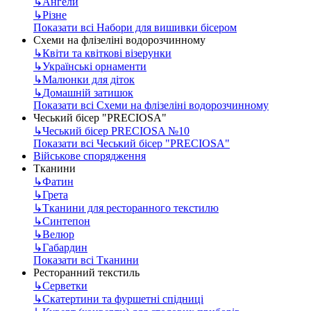
↳
Ангели
↳
Різне
Показати всі Набори для вишивки бісером
Схеми на флізеліні водорозчинному
↳
Квіти та квіткові візерунки
↳
Українські орнаменти
↳
Малюнки для діток
↳
Домашній затишок
Показати всі Схеми на флізеліні водорозчинному
Чеський бісер "PRECIOSA"
↳
Чеський бісер PRECIOSA №10
Показати всі Чеський бісер "PRECIOSA"
Військове спорядження
Тканини
↳
Фатин
↳
Грета
↳
Тканини для ресторанного текстилю
↳
Синтепон
↳
Велюр
↳
Габардин
Показати всі Тканини
Ресторанний текстиль
↳
Серветки
↳
Скатертини та фуршетні спідниці