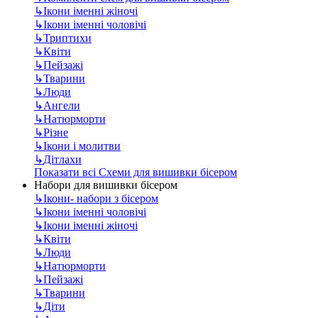
↳
Ікони іменні жіночі
↳
Ікони іменні чоловічі
↳
Триптихи
↳
Квіти
↳
Пейзажі
↳
Тварини
↳
Люди
↳
Ангели
↳
Натюрморти
↳
Різне
↳
Ікони і молитви
↳
Дітлахи
Показати всі Схеми для вишивки бісером
Набори для вишивки бісером
↳
Ікони- набори з бісером
↳
Ікони іменні чоловічі
↳
Ікони іменні жіночі
↳
Квіти
↳
Люди
↳
Натюрморти
↳
Пейзажі
↳
Тварини
↳
Діти