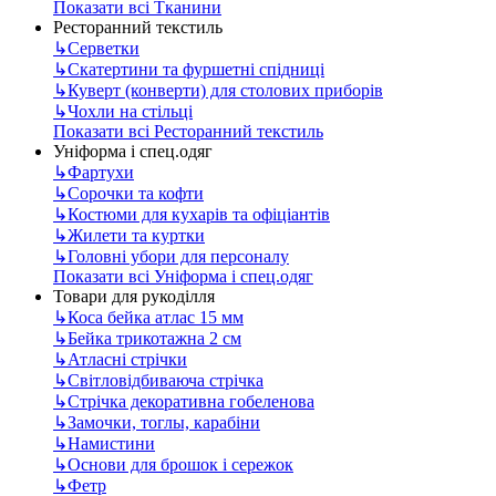
Показати всі Тканини
Ресторанний текстиль
↳
Серветки
↳
Скатертини та фуршетні спідниці
↳
Куверт (конверти) для столових приборів
↳
Чохли на стільці
Показати всі Ресторанний текстиль
Уніформа і спец.одяг
↳
Фартухи
↳
Сорочки та кофти
↳
Костюми для кухарів та офіціантів
↳
Жилети та куртки
↳
Головні убори для персоналу
Показати всі Уніформа і спец.одяг
Товари для рукоділля
↳
Коса бейка атлас 15 мм
↳
Бейка трикотажна 2 см
↳
Атласні стрічки
↳
Світловідбиваюча стрічка
↳
Стрічка декоративна гобеленова
↳
Замочки, тоглы, карабіни
↳
Намистини
↳
Основи для брошок і сережок
↳
Фетр