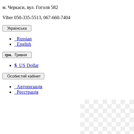
м. Черкаси, вул. Гоголя 582
Viber 050-335-5513, 067-660-7404
Українська
Russian
English
грн.
Гривня
$
US Dollar
Особистий кабінет
Авторизація
Реєстрація