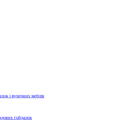
лок і вуличних меблів
садових гойдалок