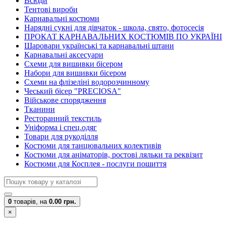
Всюди
Тентові вироби
Карнавальні костюми
Нарядні сукні для дівчаток - школа, свято, фотосесія
ПРОКАТ КАРНАВАЛЬНИХ КОСТЮМІВ ПО УКРАЇНІ
Шаровари українські та карнавальні штани
Карнавальні аксесуари
Схеми для вишивки бісером
Набори для вишивки бісером
Схеми на флізеліні водорозчинному
Чеський бісер "PRECIOSA"
Військове спорядження
Тканини
Ресторанний текстиль
Уніформа і спец.одяг
Товари для рукоділля
Костюми для танцювальних колективів
Костюми для аніматорів, ростові ляльки та реквізит
Костюми для Косплея - послуги пошиття
0
товарів,
на
0.00 грн.
×