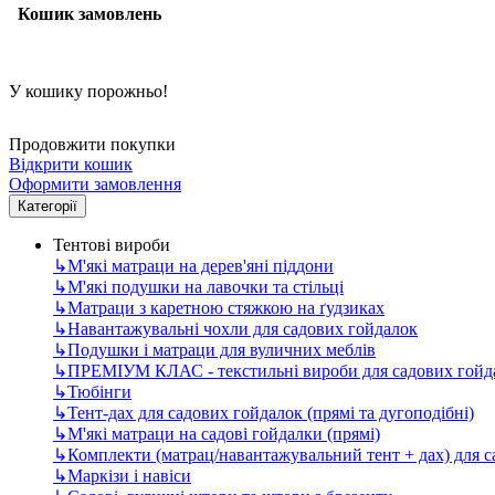
Кошик замовлень
У кошику порожньо!
Продовжити покупки
Відкрити кошик
Оформити замовлення
Категорії
Тентові вироби
↳
М'які матраци на дерев'яні піддони
↳
М'які подушки на лавочки та стільці
↳
Матраци з каретною стяжкою на ґудзиках
↳
Навантажувальні чохли для садових гойдалок
↳
Подушки і матраци для вуличних меблів
↳
ПРЕМІУМ КЛАС - текстильні вироби для садових гойда
↳
Тюбінги
↳
Тент-дах для садових гойдалок (прямі та дугоподібні)
↳
М'які матраци на садові гойдалки (прямі)
↳
Комплекти (матрац/навантажувальний тент + дах) для 
↳
Маркізи і навіси