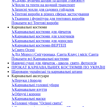
↳
Садові, вуличні штори та штори з брезенту
↳
Чохли та тенти на водний транспорт
↳
Захисні чохли для садових гойдалок
↳
Тентові вироби в різних сферах застосування
↳
Тканини і фурнітура для тентових виробів
Показати всі Тентові вироби
Карнавальні костюми
↳
Карнавальні костюми для дівчаток
↳
Карнавальні костюми для хлопчиків
↳
Карнавальні костюми для дорослих
↳
Карнавальні костюми-ВЕРТЕП
↳
Свято Осені
↳
Дід Мороз і Снігуронька, Санта Клаус і місіс Санта
Показати всі Карнавальні костюми
Нарядні сукні для дівчаток - школа, свято, фотосесія
ПРОКАТ КАРНАВАЛЬНИХ КОСТЮМІВ ПО УКРАЇНІ
Шаровари українські та карнавальні штани
Карнавальні аксесуари
↳
Перуки і бороди
↳
Карнавальні головні убори
↳
Карнавальне взуття
↳
Обручі і корони
↳
Карнавальні маски
↳
Головні убори "Осінні свята"