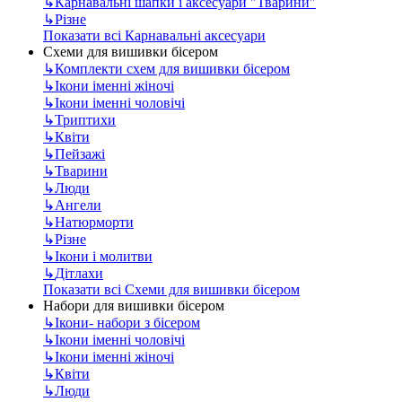
↳
Карнавальні шапки і аксесуари "Тварини"
↳
Різне
Показати всі Карнавальні аксесуари
Схеми для вишивки бісером
↳
Комплекти схем для вишивки бісером
↳
Ікони іменні жіночі
↳
Ікони іменні чоловічі
↳
Триптихи
↳
Квіти
↳
Пейзажі
↳
Тварини
↳
Люди
↳
Ангели
↳
Натюрморти
↳
Різне
↳
Ікони і молитви
↳
Дітлахи
Показати всі Схеми для вишивки бісером
Набори для вишивки бісером
↳
Ікони- набори з бісером
↳
Ікони іменні чоловічі
↳
Ікони іменні жіночі
↳
Квіти
↳
Люди