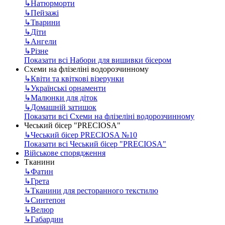
↳
Натюрморти
↳
Пейзажі
↳
Тварини
↳
Діти
↳
Ангели
↳
Різне
Показати всі Набори для вишивки бісером
Схеми на флізеліні водорозчинному
↳
Квіти та квіткові візерунки
↳
Українські орнаменти
↳
Малюнки для діток
↳
Домашній затишок
Показати всі Схеми на флізеліні водорозчинному
Чеський бісер "PRECIOSA"
↳
Чеський бісер PRECIOSA №10
Показати всі Чеський бісер "PRECIOSA"
Військове спорядження
Тканини
↳
Фатин
↳
Грета
↳
Тканини для ресторанного текстилю
↳
Синтепон
↳
Велюр
↳
Габардин