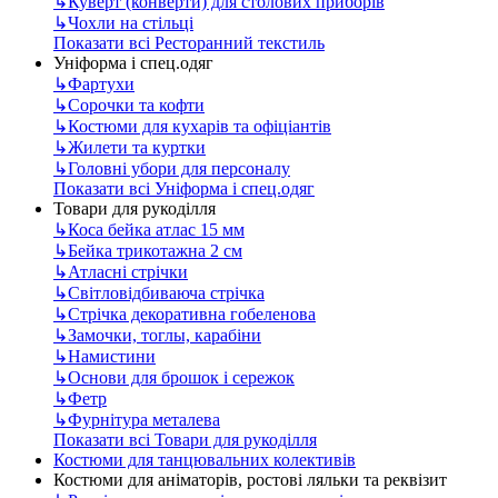
↳
Куверт (конверти) для столових приборів
↳
Чохли на стільці
Показати всі Ресторанний текстиль
Уніформа і спец.одяг
↳
Фартухи
↳
Сорочки та кофти
↳
Костюми для кухарів та офіціантів
↳
Жилети та куртки
↳
Головні убори для персоналу
Показати всі Уніформа і спец.одяг
Товари для рукоділля
↳
Коса бейка атлас 15 мм
↳
Бейка трикотажна 2 см
↳
Атласні стрічки
↳
Світловідбиваюча стрічка
↳
Стрічка декоративна гобеленова
↳
Замочки, тоглы, карабіни
↳
Намистини
↳
Основи для брошок і сережок
↳
Фетр
↳
Фурнітура металева
Показати всі Товари для рукоділля
Костюми для танцювальних колективів
Костюми для аніматорів, ростові ляльки та реквізит