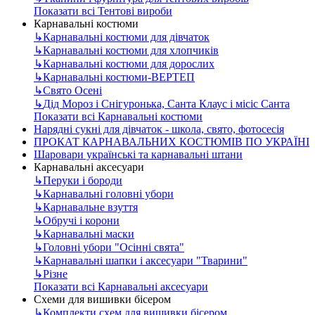
Показати всі Тентові вироби
Карнавальні костюми
↳
Карнавальні костюми для дівчаток
↳
Карнавальні костюми для хлопчиків
↳
Карнавальні костюми для дорослих
↳
Карнавальні костюми-ВЕРТЕП
↳
Свято Осені
↳
Дід Мороз і Снігуронька, Санта Клаус і місіс Санта
Показати всі Карнавальні костюми
Нарядні сукні для дівчаток - школа, свято, фотосесія
ПРОКАТ КАРНАВАЛЬНИХ КОСТЮМІВ ПО УКРАЇНІ
Шаровари українські та карнавальні штани
Карнавальні аксесуари
↳
Перуки і бороди
↳
Карнавальні головні убори
↳
Карнавальне взуття
↳
Обручі і корони
↳
Карнавальні маски
↳
Головні убори "Осінні свята"
↳
Карнавальні шапки і аксесуари "Тварини"
↳
Різне
Показати всі Карнавальні аксесуари
Схеми для вишивки бісером
↳
Комплекти схем для вишивки бісером