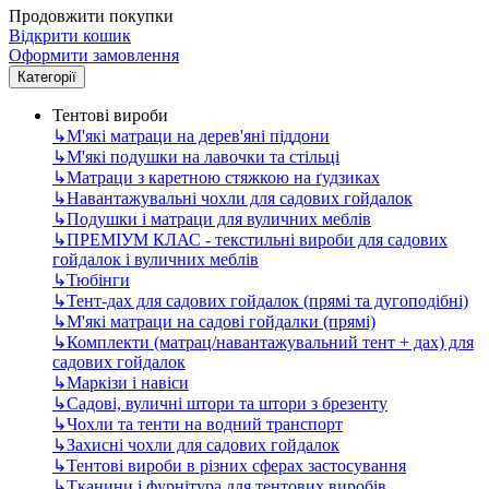
Продовжити покупки
Відкрити кошик
Оформити замовлення
Категорії
Тентові вироби
↳
М'які матраци на дерев'яні піддони
↳
М'які подушки на лавочки та стільці
↳
Матраци з каретною стяжкою на ґудзиках
↳
Навантажувальні чохли для садових гойдалок
↳
Подушки і матраци для вуличних меблів
↳
ПРЕМІУМ КЛАС - текстильні вироби для садових
гойдалок і вуличних меблів
↳
Тюбінги
↳
Тент-дах для садових гойдалок (прямі та дугоподібні)
↳
М'які матраци на садові гойдалки (прямі)
↳
Комплекти (матрац/навантажувальний тент + дах) для
садових гойдалок
↳
Маркізи і навіси
↳
Садові, вуличні штори та штори з брезенту
↳
Чохли та тенти на водний транспорт
↳
Захисні чохли для садових гойдалок
↳
Тентові вироби в різних сферах застосування
↳
Тканини і фурнітура для тентових виробів