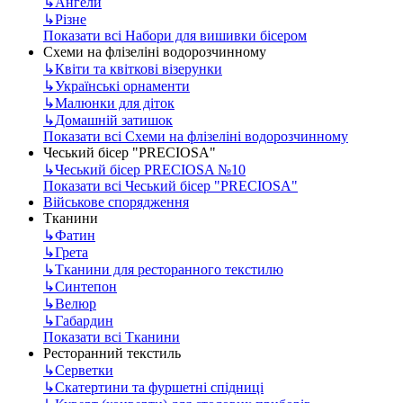
↳
Ангели
↳
Різне
Показати всі Набори для вишивки бісером
Схеми на флізеліні водорозчинному
↳
Квіти та квіткові візерунки
↳
Українські орнаменти
↳
Малюнки для діток
↳
Домашній затишок
Показати всі Схеми на флізеліні водорозчинному
Чеський бісер "PRECIOSA"
↳
Чеський бісер PRECIOSA №10
Показати всі Чеський бісер "PRECIOSA"
Військове спорядження
Тканини
↳
Фатин
↳
Грета
↳
Тканини для ресторанного текстилю
↳
Синтепон
↳
Велюр
↳
Габардин
Показати всі Тканини
Ресторанний текстиль
↳
Серветки
↳
Скатертини та фуршетні спідниці