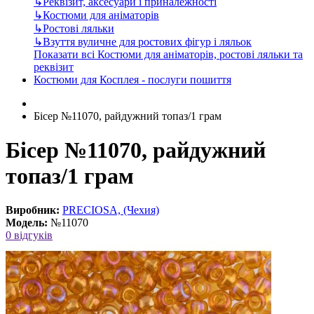
↳
Реквізит, аксесуари і приналежності
↳
Костюми для аніматорів
↳
Ростові ляльки
↳
Взуття вуличне для ростових фігур і ляльок
Показати всі Костюми для аніматорів, ростові ляльки та
реквізит
Костюми для Косплея - послуги пошиття
Бісер №11070, райдужний топаз/1 грам
Бісер №11070, райдужний
топаз/1 грам
Виробник:
PRECIOSA, (Чехия)
Модель:
№11070
0 відгуків