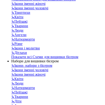
↳
Ікони іменні жіночі
↳
Ікони іменні чоловічі
↳
Триптихи
↳
Квіти
↳
Пейзажі
↳
Тварини
↳
Люди
↳
Ангели
↳
Натюрморти
↳
Різне
↳
Ікони і молитви
↳
Дітлахи
Показати всі Схеми для вишивки бісером
Набори для вишивки бісером
↳
Ікони- набори з бісером
↳
Ікони іменні чоловічі
↳
Ікони іменні жіночі
↳
Квіти
↳
Люди
↳
Натюрморти
↳
Пейзажі
↳
Тварини
↳
Діти