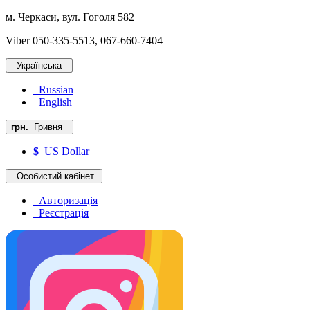
м. Черкаси, вул. Гоголя 582
Viber 050-335-5513, 067-660-7404
Українська
Russian
English
грн.
Гривня
$
US Dollar
Особистий кабінет
Авторизація
Реєстрація