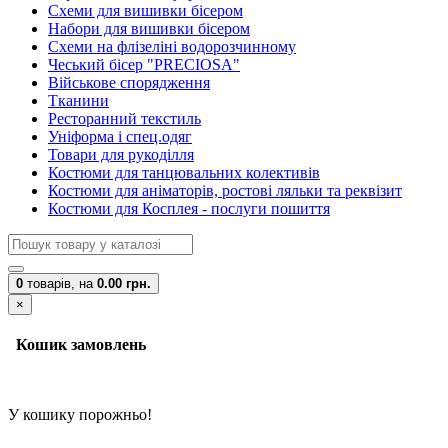
Схеми для вишивки бісером
Набори для вишивки бісером
Схеми на флізеліні водорозчинному
Чеський бісер "PRECIOSA"
Військове спорядження
Тканини
Ресторанний текстиль
Уніформа і спец.одяг
Товари для рукоділля
Костюми для танцювальних колективів
Костюми для аніматорів, ростові ляльки та реквізит
Костюми для Косплея - послуги пошиття
0
товарів,
на
0.00 грн.
×
Кошик замовлень
У кошику порожньо!