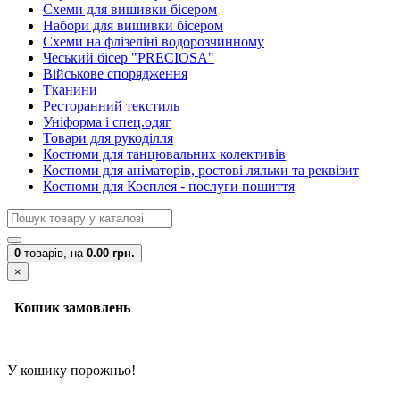
Схеми для вишивки бісером
Набори для вишивки бісером
Схеми на флізеліні водорозчинному
Чеський бісер "PRECIOSA"
Військове спорядження
Тканини
Ресторанний текстиль
Уніформа і спец.одяг
Товари для рукоділля
Костюми для танцювальних колективів
Костюми для аніматорів, ростові ляльки та реквізит
Костюми для Косплея - послуги пошиття
0
товарів,
на
0.00 грн.
×
Кошик замовлень
У кошику порожньо!