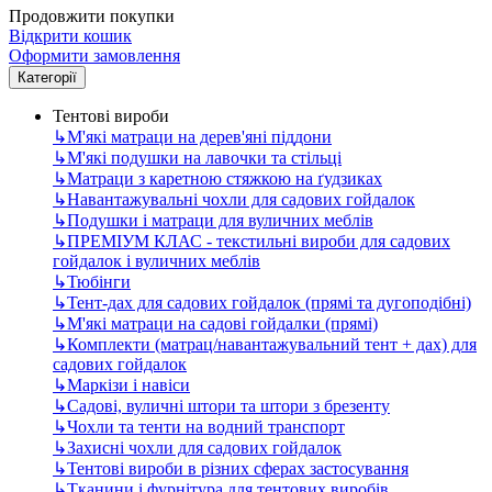
Продовжити покупки
Відкрити кошик
Оформити замовлення
Категорії
Тентові вироби
↳
М'які матраци на дерев'яні піддони
↳
М'які подушки на лавочки та стільці
↳
Матраци з каретною стяжкою на ґудзиках
↳
Навантажувальні чохли для садових гойдалок
↳
Подушки і матраци для вуличних меблів
↳
ПРЕМІУМ КЛАС - текстильні вироби для садових
гойдалок і вуличних меблів
↳
Тюбінги
↳
Тент-дах для садових гойдалок (прямі та дугоподібні)
↳
М'які матраци на садові гойдалки (прямі)
↳
Комплекти (матрац/навантажувальний тент + дах) для
садових гойдалок
↳
Маркізи і навіси
↳
Садові, вуличні штори та штори з брезенту
↳
Чохли та тенти на водний транспорт
↳
Захисні чохли для садових гойдалок
↳
Тентові вироби в різних сферах застосування
↳
Тканини і фурнітура для тентових виробів