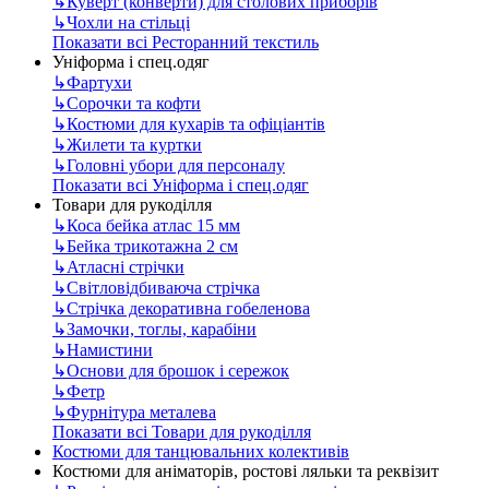
↳
Куверт (конверти) для столових приборів
↳
Чохли на стільці
Показати всі Ресторанний текстиль
Уніформа і спец.одяг
↳
Фартухи
↳
Сорочки та кофти
↳
Костюми для кухарів та офіціантів
↳
Жилети та куртки
↳
Головні убори для персоналу
Показати всі Уніформа і спец.одяг
Товари для рукоділля
↳
Коса бейка атлас 15 мм
↳
Бейка трикотажна 2 см
↳
Атласні стрічки
↳
Світловідбиваюча стрічка
↳
Стрічка декоративна гобеленова
↳
Замочки, тоглы, карабіни
↳
Намистини
↳
Основи для брошок і сережок
↳
Фетр
↳
Фурнітура металева
Показати всі Товари для рукоділля
Костюми для танцювальних колективів
Костюми для аніматорів, ростові ляльки та реквізит