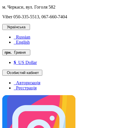
м. Черкаси, вул. Гоголя 582
Viber 050-335-5513, 067-660-7404
Українська
Russian
English
грн.
Гривня
$
US Dollar
Особистий кабінет
Авторизація
Реєстрація