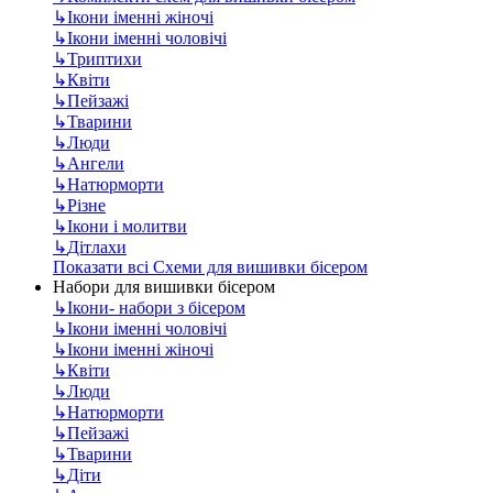
↳
Ікони іменні жіночі
↳
Ікони іменні чоловічі
↳
Триптихи
↳
Квіти
↳
Пейзажі
↳
Тварини
↳
Люди
↳
Ангели
↳
Натюрморти
↳
Різне
↳
Ікони і молитви
↳
Дітлахи
Показати всі Схеми для вишивки бісером
Набори для вишивки бісером
↳
Ікони- набори з бісером
↳
Ікони іменні чоловічі
↳
Ікони іменні жіночі
↳
Квіти
↳
Люди
↳
Натюрморти
↳
Пейзажі
↳
Тварини
↳
Діти