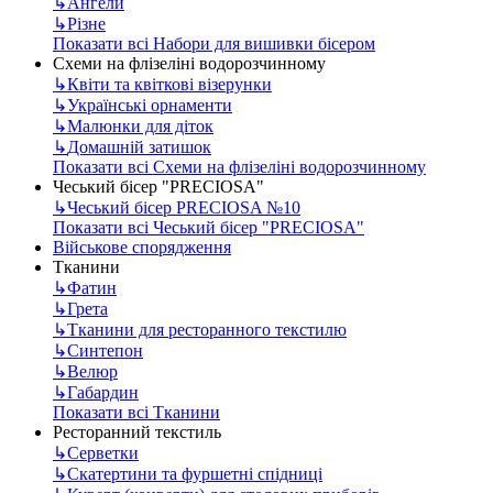
↳
Ангели
↳
Різне
Показати всі Набори для вишивки бісером
Схеми на флізеліні водорозчинному
↳
Квіти та квіткові візерунки
↳
Українські орнаменти
↳
Малюнки для діток
↳
Домашній затишок
Показати всі Схеми на флізеліні водорозчинному
Чеський бісер "PRECIOSA"
↳
Чеський бісер PRECIOSA №10
Показати всі Чеський бісер "PRECIOSA"
Військове спорядження
Тканини
↳
Фатин
↳
Грета
↳
Тканини для ресторанного текстилю
↳
Синтепон
↳
Велюр
↳
Габардин
Показати всі Тканини
Ресторанний текстиль
↳
Серветки
↳
Скатертини та фуршетні спідниці