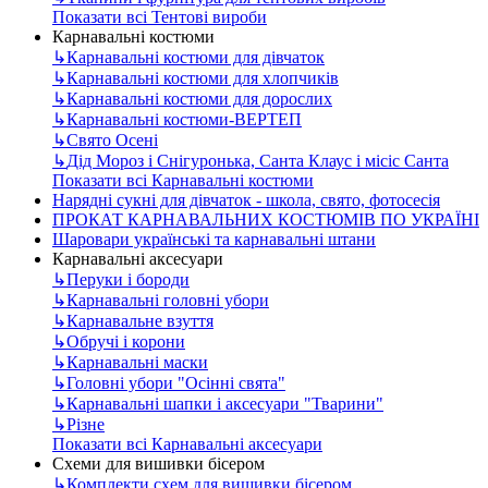
Показати всі Тентові вироби
Карнавальні костюми
↳
Карнавальні костюми для дівчаток
↳
Карнавальні костюми для хлопчиків
↳
Карнавальні костюми для дорослих
↳
Карнавальні костюми-ВЕРТЕП
↳
Свято Осені
↳
Дід Мороз і Снігуронька, Санта Клаус і місіс Санта
Показати всі Карнавальні костюми
Нарядні сукні для дівчаток - школа, свято, фотосесія
ПРОКАТ КАРНАВАЛЬНИХ КОСТЮМІВ ПО УКРАЇНІ
Шаровари українські та карнавальні штани
Карнавальні аксесуари
↳
Перуки і бороди
↳
Карнавальні головні убори
↳
Карнавальне взуття
↳
Обручі і корони
↳
Карнавальні маски
↳
Головні убори "Осінні свята"
↳
Карнавальні шапки і аксесуари "Тварини"
↳
Різне
Показати всі Карнавальні аксесуари
Схеми для вишивки бісером
↳
Комплекти схем для вишивки бісером