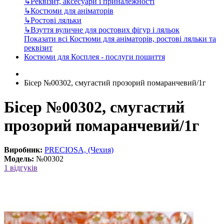
↳
Реквізит, аксесуари і приналежності
↳
Костюми для аніматорів
↳
Ростові ляльки
↳
Взуття вуличне для ростових фігур і ляльок
Показати всі Костюми для аніматорів, ростові ляльки та
реквізит
Костюми для Косплея - послуги пошиття
Бісер №00302, смугастий прозорий помаранчевий/1г
Бісер №00302, смугастий
прозорий помаранчевий/1г
Виробник:
PRECIOSA, (Чехия)
Модель:
№00302
1 відгуків