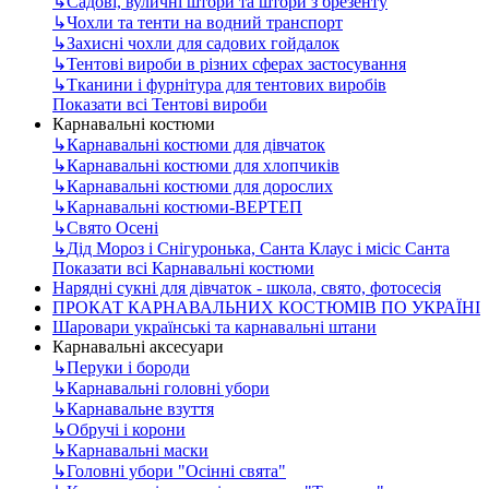
↳
Садові, вуличні штори та штори з брезенту
↳
Чохли та тенти на водний транспорт
↳
Захисні чохли для садових гойдалок
↳
Тентові вироби в різних сферах застосування
↳
Тканини і фурнітура для тентових виробів
Показати всі Тентові вироби
Карнавальні костюми
↳
Карнавальні костюми для дівчаток
↳
Карнавальні костюми для хлопчиків
↳
Карнавальні костюми для дорослих
↳
Карнавальні костюми-ВЕРТЕП
↳
Свято Осені
↳
Дід Мороз і Снігуронька, Санта Клаус і місіс Санта
Показати всі Карнавальні костюми
Нарядні сукні для дівчаток - школа, свято, фотосесія
ПРОКАТ КАРНАВАЛЬНИХ КОСТЮМІВ ПО УКРАЇНІ
Шаровари українські та карнавальні штани
Карнавальні аксесуари
↳
Перуки і бороди
↳
Карнавальні головні убори
↳
Карнавальне взуття
↳
Обручі і корони
↳
Карнавальні маски
↳
Головні убори "Осінні свята"