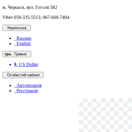
м. Черкаси, вул. Гоголя 582
Viber 050-335-5513, 067-660-7404
Українська
Russian
English
грн.
Гривня
$
US Dollar
Особистий кабінет
Авторизація
Реєстрація