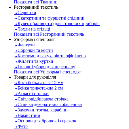
Показати всі Тканини
Ресторанний текстиль
↳
Серветки
↳
Скатертини та фуршетні спідниці
↳
Куверт (конверти) для столових приборів
↳
Чохли на стільці
Показати всі Ресторанний текстиль
Уніформа і спец.одяг
↳
Фартухи
↳
Сорочки та кофти
↳
Костюми для кухарів та офіціантів
↳
Жилети та куртки
↳
Головні убори для персоналу
Показати всі Уніформа і спец.одяг
Товари для рукоділля
↳
Коса бейка атлас 15 мм
↳
Бейка трикотажна 2 см
↳
Атласні стрічки
↳
Світловідбиваюча стрічка
↳
Стрічка декоративна гобеленова
↳
Замочки, тоглы, карабіни
↳
Намистини
↳
Основи для брошок і сережок
↳
Фетр