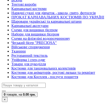
Всюди
Тентові вироби
Карнавальні костюми
Нарядні сукні для дівчаток - школа, свято, фотосесія
ПРОКАТ КАРНАВАЛЬНИХ КОСТЮМІВ ПО УКРАЇНІ
Шаровари українські та карнавальні штани
Карнавальні аксесуари
Схеми для вишивки бісером
Набори для вишивки бісером
Схеми на флізеліні водорозчинному
Чеський бісер "PRECIOSA"
Військове спорядження
Тканини
Ресторанний текстиль
Уніформа і спец.одяг
Товари для рукоділля
Костюми для танцювальних колективів
Костюми для аніматорів, ростові ляльки та реквізит
Костюми для Косплея - послуги пошиття
0
товарів,
на
0.00 грн.
×