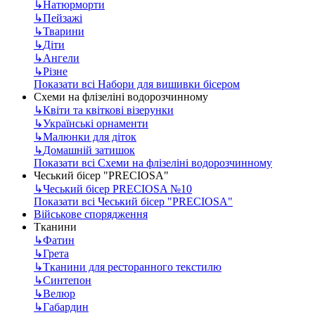
↳
Натюрморти
↳
Пейзажі
↳
Тварини
↳
Діти
↳
Ангели
↳
Різне
Показати всі Набори для вишивки бісером
Схеми на флізеліні водорозчинному
↳
Квіти та квіткові візерунки
↳
Українські орнаменти
↳
Малюнки для діток
↳
Домашній затишок
Показати всі Схеми на флізеліні водорозчинному
Чеський бісер "PRECIOSA"
↳
Чеський бісер PRECIOSA №10
Показати всі Чеський бісер "PRECIOSA"
Військове спорядження
Тканини
↳
Фатин
↳
Грета
↳
Тканини для ресторанного текстилю
↳
Синтепон
↳
Велюр
↳
Габардин