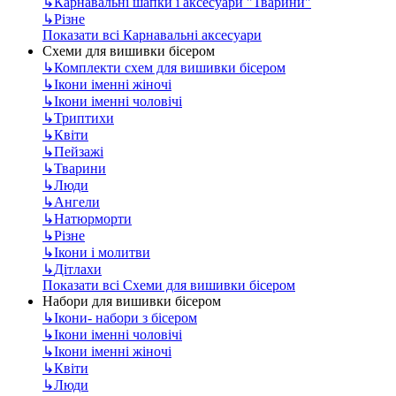
↳
Карнавальні шапки і аксесуари "Тварини"
↳
Різне
Показати всі Карнавальні аксесуари
Схеми для вишивки бісером
↳
Комплекти схем для вишивки бісером
↳
Ікони іменні жіночі
↳
Ікони іменні чоловічі
↳
Триптихи
↳
Квіти
↳
Пейзажі
↳
Тварини
↳
Люди
↳
Ангели
↳
Натюрморти
↳
Різне
↳
Ікони і молитви
↳
Дітлахи
Показати всі Схеми для вишивки бісером
Набори для вишивки бісером
↳
Ікони- набори з бісером
↳
Ікони іменні чоловічі
↳
Ікони іменні жіночі
↳
Квіти
↳
Люди