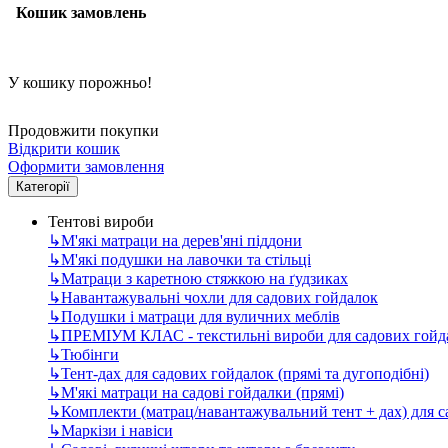
Кошик замовлень
У кошику порожньо!
Продовжити покупки
Відкрити кошик
Оформити замовлення
Категорії
Тентові вироби
↳
М'які матраци на дерев'яні піддони
↳
М'які подушки на лавочки та стільці
↳
Матраци з каретною стяжкою на ґудзиках
↳
Навантажувальні чохли для садових гойдалок
↳
Подушки і матраци для вуличних меблів
↳
ПРЕМІУМ КЛАС - текстильні вироби для садових гойда
↳
Тюбінги
↳
Тент-дах для садових гойдалок (прямі та дугоподібні)
↳
М'які матраци на садові гойдалки (прямі)
↳
Комплекти (матрац/навантажувальний тент + дах) для 
↳
Маркізи і навіси