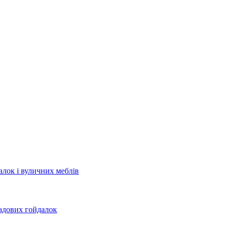
лок і вуличних меблів
садових гойдалок