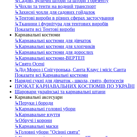
↳
Садові, вуличні штори та штори з брезенту
↳
Чохли та тенти на водний транспорт
↳
Захисні чохли для садових гойдалок
↳
Тентові вироби в різних сферах застосування
↳
Тканини і фурнітура для тентових виробів
Показати всі Тентові вироби
Карнавальні костюми
↳
Карнавальні костюми для дівчаток
↳
Карнавальні костюми для хлопчиків
↳
Карнавальні костюми для дорослих
↳
Карнавальні костюми-ВЕРТЕП
↳
Свято Осені
↳
Дід Мороз і Снігуронька, Санта Клаус і місіс Санта
Показати всі Карнавальні костюми
Нарядні сукні для дівчаток - школа, свято, фотосесія
ПРОКАТ КАРНАВАЛЬНИХ КОСТЮМІВ ПО УКРАЇНІ
Шаровари українські та карнавальні штани
Карнавальні аксесуари
↳
Перуки і бороди
↳
Карнавальні головні убори
↳
Карнавальне взуття
↳
Обручі і корони
↳
Карнавальні маски
↳
Головні убори "Осінні свята"