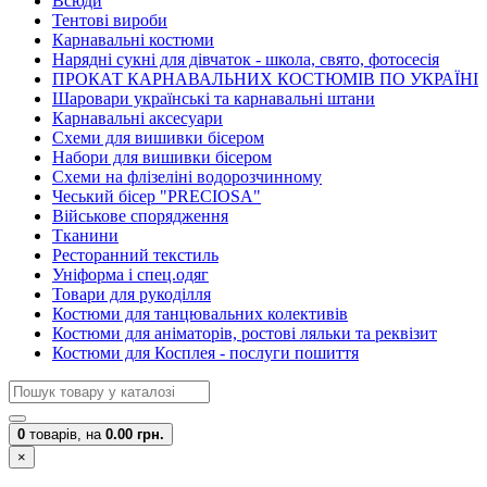
Всюди
Тентові вироби
Карнавальні костюми
Нарядні сукні для дівчаток - школа, свято, фотосесія
ПРОКАТ КАРНАВАЛЬНИХ КОСТЮМІВ ПО УКРАЇНІ
Шаровари українські та карнавальні штани
Карнавальні аксесуари
Схеми для вишивки бісером
Набори для вишивки бісером
Схеми на флізеліні водорозчинному
Чеський бісер "PRECIOSA"
Військове спорядження
Тканини
Ресторанний текстиль
Уніформа і спец.одяг
Товари для рукоділля
Костюми для танцювальних колективів
Костюми для аніматорів, ростові ляльки та реквізит
Костюми для Косплея - послуги пошиття
0
товарів,
на
0.00 грн.
×