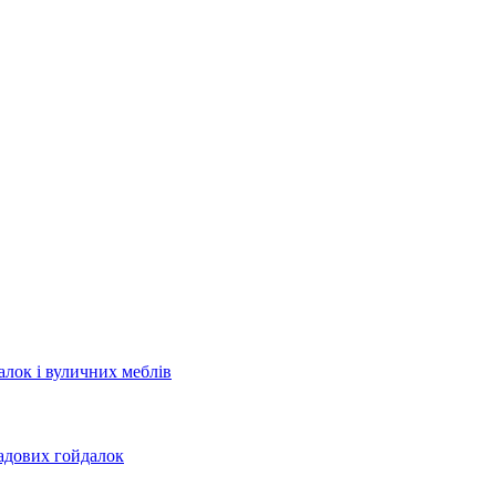
лок і вуличних меблів
садових гойдалок