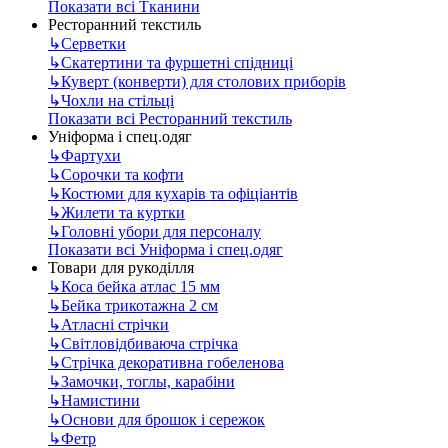
Показати всі Тканини
Ресторанний текстиль
↳
Серветки
↳
Скатертини та фуршетні спідниці
↳
Куверт (конверти) для столових приборів
↳
Чохли на стільці
Показати всі Ресторанний текстиль
Уніформа і спец.одяг
↳
Фартухи
↳
Сорочки та кофти
↳
Костюми для кухарів та офіціантів
↳
Жилети та куртки
↳
Головні убори для персоналу
Показати всі Уніформа і спец.одяг
Товари для рукоділля
↳
Коса бейка атлас 15 мм
↳
Бейка трикотажна 2 см
↳
Атласні стрічки
↳
Світловідбиваюча стрічка
↳
Стрічка декоративна гобеленова
↳
Замочки, тоглы, карабіни
↳
Намистини
↳
Основи для брошок і сережок
↳
Фетр