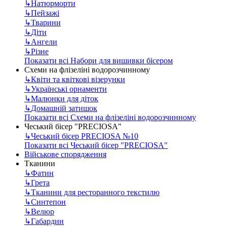
↳
Натюрморти
↳
Пейзажі
↳
Тварини
↳
Діти
↳
Ангели
↳
Різне
Показати всі Набори для вишивки бісером
Схеми на флізеліні водорозчинному
↳
Квіти та квіткові візерунки
↳
Українські орнаменти
↳
Малюнки для діток
↳
Домашній затишок
Показати всі Схеми на флізеліні водорозчинному
Чеський бісер "PRECIOSA"
↳
Чеський бісер PRECIOSA №10
Показати всі Чеський бісер "PRECIOSA"
Військове спорядження
Тканини
↳
Фатин
↳
Грета
↳
Тканини для ресторанного текстилю
↳
Синтепон
↳
Велюр
↳
Габардин