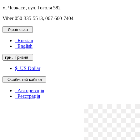
м. Черкаси, вул. Гоголя 582
Viber 050-335-5513, 067-660-7404
Українська
Russian
English
грн.
Гривня
$
US Dollar
Особистий кабінет
Авторизація
Реєстрація