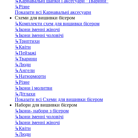
↳
Карнавальні шапки і аксесуари "Тварини"
↳
Різне
Показати всі Карнавальні аксесуари
Схеми для вишивки бісером
↳
Комплекти схем для вишивки бісером
↳
Ікони іменні жіночі
↳
Ікони іменні чоловічі
↳
Триптихи
↳
Квіти
↳
Пейзажі
↳
Тварини
↳
Люди
↳
Ангели
↳
Натюрморти
↳
Різне
↳
Ікони і молитви
↳
Дітлахи
Показати всі Схеми для вишивки бісером
Набори для вишивки бісером
↳
Ікони- набори з бісером
↳
Ікони іменні чоловічі
↳
Ікони іменні жіночі
↳
Квіти
↳
Люди