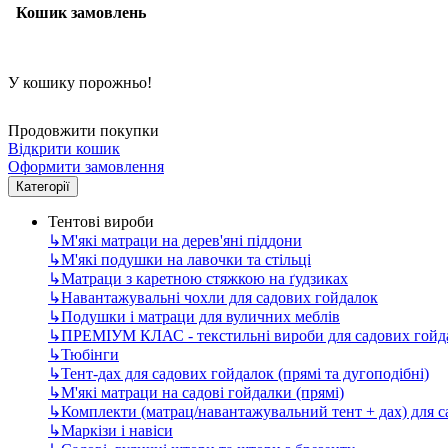
Кошик замовлень
У кошику порожньо!
Продовжити покупки
Відкрити кошик
Оформити замовлення
Категорії
Тентові вироби
↳
М'які матраци на дерев'яні піддони
↳
М'які подушки на лавочки та стільці
↳
Матраци з каретною стяжкою на ґудзиках
↳
Навантажувальні чохли для садових гойдалок
↳
Подушки і матраци для вуличних меблів
↳
ПРЕМІУМ КЛАС - текстильні вироби для садових гойда
↳
Тюбінги
↳
Тент-дах для садових гойдалок (прямі та дугоподібні)
↳
М'які матраци на садові гойдалки (прямі)
↳
Комплекти (матрац/навантажувальний тент + дах) для 
↳
Маркізи і навіси